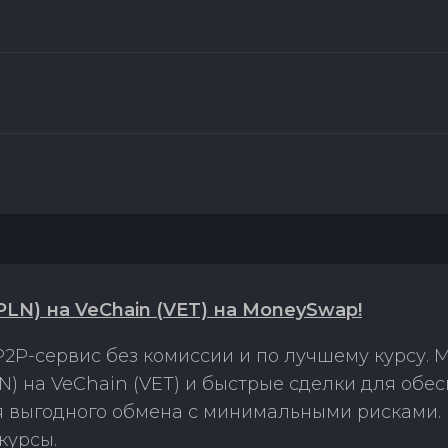
LN) на VeChain (VET) на MoneySwap!
2P-сервис без комиссии и по лучшему курсу.
N) на VeChain (VET) и быстрые сделки для обе
ля выгодного обмена с минимальными рисками
курсы.