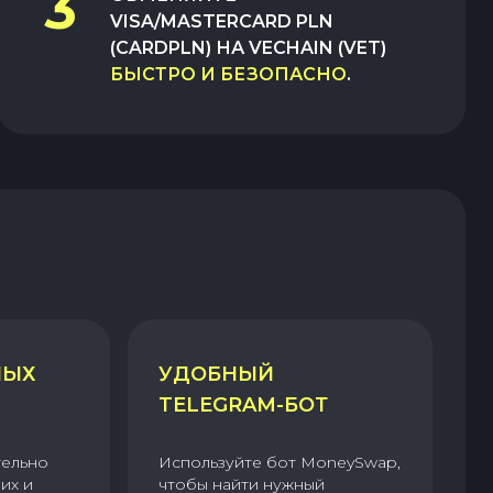
3
VISA/MASTERCARD PLN
(CARDPLN)
НА
VECHAIN (VET)
БЫСТРО И БЕЗОПАСНО
.
НЫХ
УДОБНЫЙ
TELEGRAM-БОТ
тельно
Используйте бот MoneySwap,
их и
чтобы найти нужный