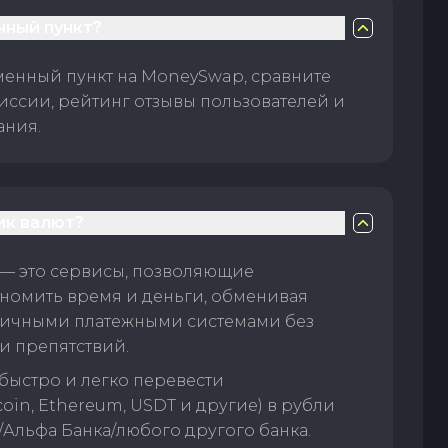
нный пункт?
менный пункт на MoneySwap, сравните
иссии, рейтинг отзывы пользователей и
ания.
ик валют?
— это сервисы, позволяющие
номить время и деньги, обменивая
личными платежными системами без
и препятствий.
быстро и легко перевести
oin, Ethereum, USDT и другие) в рубли
/Альфа Банка/любого другого банка.