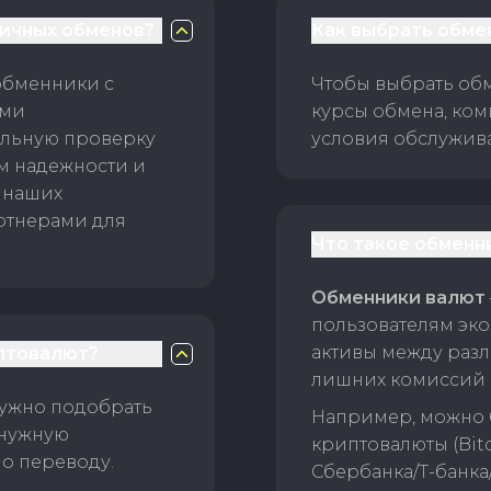
личных обменов?
Как выбрать обме
обменники с
Чтобы выбрать об
ами
курсы обмена, ком
ельную проверку
условия обслужив
ам надежности и
 наших
ртнерами для
Что такое обменн
Обменники валют
пользователям эко
активы между раз
птовалют?
лишних комиссий 
нужно подобрать
Например, можно 
 нужную
криптовалюты (Bitc
о переводу.
Сбербанка/Т-банка