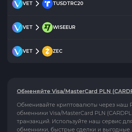
VET
TUSDTRC20
VET
WISEEUR
VET
ZEC
Обменяйте Visa/MasterCard PLN (CARDP
Обменивайте криптовалюты через наш P
обменники Visa/MasterCard PLN (CARDPL
транзакций. Используйте наш сервис д
обменники, быстрые сделки и выгодные 