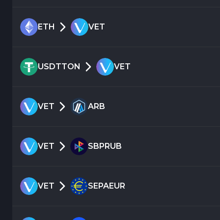
ETH
VET
USDTTON
VET
VET
ARB
VET
SBPRUB
VET
SEPAEUR