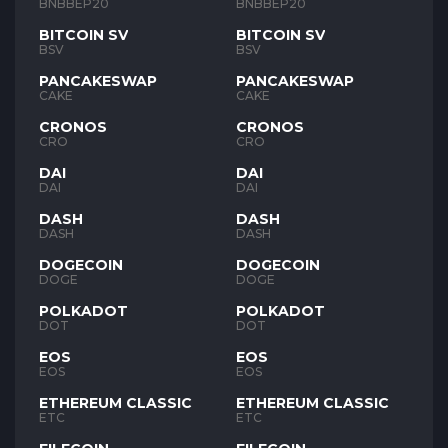
BNB
BNB
BNBBEP20
BNBBEP20
BITCOIN SV
BITCOIN SV
BSV
BSV
PANCAKESWAP
PANCAKESWAP
CAKE
CAKE
CRONOS
CRONOS
CRO
CRO
DAI
DAI
DAI
DAI
DASH
DASH
DASH
DASH
DOGECOIN
DOGECOIN
DOGE
DOGE
POLKADOT
POLKADOT
DOT
DOT
EOS
EOS
EOS
EOS
ETHEREUM CLASSIC
ETHEREUM CLASSIC
ETC
ETC