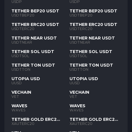
USDP
USDP
TETHER BEP20 USDT
TETHER BEP20 USDT
USDTBEP20
USDTBEP20
TETHER ERC20 USDT
TETHER ERC20 USDT
USDTERC20
USDTERC20
TETHER NEAR USDT
TETHER NEAR USDT
USDTNEAR
USDTNEAR
TETHER SOL USDT
TETHER SOL USDT
USDTSOL
USDTSOL
TETHER TON USDT
TETHER TON USDT
USDTTON
USDTTON
UTOPIA USD
UTOPIA USD
UUSD
UUSD
VECHAIN
VECHAIN
VET
VET
WAVES
WAVES
WAVES
WAVES
TETHER GOLD ERC20
TETHER GOLD ERC20
XAUT
XAUT
XAUTERC20
XAUTERC20