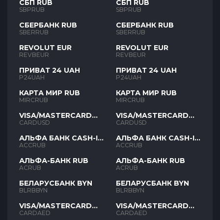
СБП RUB
СБП RUB
SBPRUB
SBPRUB
СБЕРБАНК RUB
СБЕРБАНК RUB
SBERRUB
SBERRUB
REVOLUT EUR
REVOLUT EUR
REVBEUR
REVBEUR
ПРИВАТ 24 UAH
ПРИВАТ 24 UAH
P24UAH
P24UAH
КАРТА МИР RUB
КАРТА МИР RUB
MIRCRUB
MIRCRUB
VISA/MASTERCARD
VISA/MASTERCARD
USD
USD
CARDUSD
CARDUSD
АЛЬФА БАНК CASH-IN
АЛЬФА БАНК CASH-IN
RUB
RUB
ACCRUB
ACCRUB
АЛЬФА-БАНК RUB
АЛЬФА-БАНК RUB
ACRUB
ACRUB
БЕЛАРУСБАНК BYN
БЕЛАРУСБАНК BYN
BLRBBYN
BLRBBYN
VISA/MASTERCARD
VISA/MASTERCARD
AED
AED
CARDAED
CARDAED