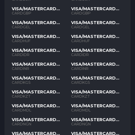
VISA/MASTERCARD
VISA/MASTERCARD
GBP
GBP
CARDGBP
CARDGBP
VISA/MASTERCARD
VISA/MASTERCARD
GEL
GEL
CARDGEL
CARDGEL
VISA/MASTERCARD
VISA/MASTERCARD
HUF
HUF
CARDHUF
CARDHUF
VISA/MASTERCARD
VISA/MASTERCARD
IDR
IDR
CARDIDR
CARDIDR
VISA/MASTERCARD
VISA/MASTERCARD
INR
INR
CARDINR
CARDINR
VISA/MASTERCARD
VISA/MASTERCARD
KGS
KGS
CARDKGS
CARDKGS
VISA/MASTERCARD
VISA/MASTERCARD
KZT
KZT
CARDKZT
CARDKZT
VISA/MASTERCARD
VISA/MASTERCARD
MDL
MDL
CARDMDL
CARDMDL
VISA/MASTERCARD
VISA/MASTERCARD
NGN
NGN
CARDNGN
CARDNGN
VISA/MASTERCARD
VISA/MASTERCARD