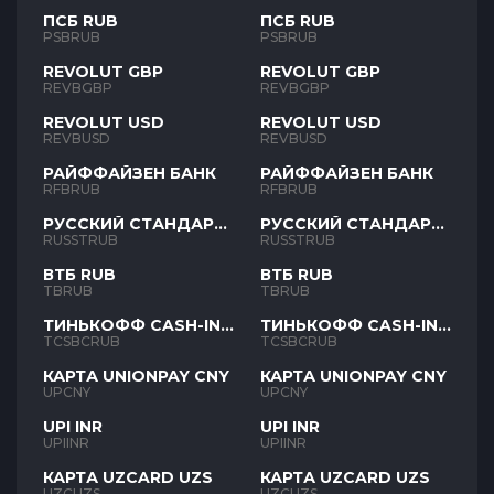
ПСБ RUB
ПСБ RUB
PSBRUB
PSBRUB
REVOLUT GBP
REVOLUT GBP
REVBGBP
REVBGBP
REVOLUT USD
REVOLUT USD
REVBUSD
REVBUSD
РАЙФФАЙЗЕН БАНК
РАЙФФАЙЗЕН БАНК
RFBRUB
RFBRUB
РУССКИЙ СТАНДАРТ
РУССКИЙ СТАНДАРТ
RUB
RUB
RUSSTRUB
RUSSTRUB
ВТБ RUB
ВТБ RUB
TBRUB
TBRUB
ТИНЬКОФФ CASH-IN
ТИНЬКОФФ CASH-IN
RUB
RUB
TCSBCRUB
TCSBCRUB
КАРТА UNIONPAY CNY
КАРТА UNIONPAY CNY
UPCNY
UPCNY
UPI INR
UPI INR
UPIINR
UPIINR
КАРТА UZCARD UZS
КАРТА UZCARD UZS
UZCUZS
UZCUZS