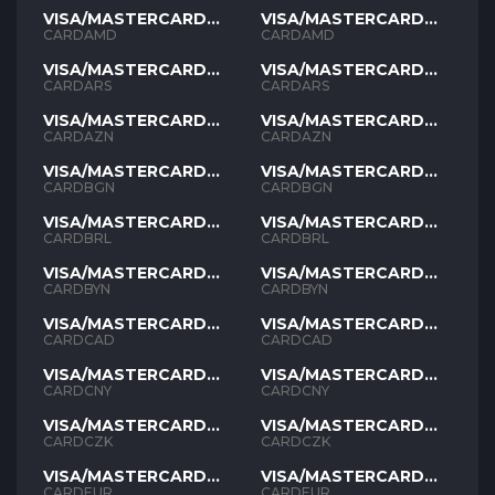
VISA/MASTERCARD
VISA/MASTERCARD
AMD
AMD
CARDAMD
CARDAMD
VISA/MASTERCARD
VISA/MASTERCARD
ARS
ARS
CARDARS
CARDARS
VISA/MASTERCARD
VISA/MASTERCARD
AZN
AZN
CARDAZN
CARDAZN
VISA/MASTERCARD
VISA/MASTERCARD
BGN
BGN
CARDBGN
CARDBGN
VISA/MASTERCARD
VISA/MASTERCARD
BRL
BRL
CARDBRL
CARDBRL
VISA/MASTERCARD
VISA/MASTERCARD
BYN
BYN
CARDBYN
CARDBYN
VISA/MASTERCARD
VISA/MASTERCARD
CAD
CAD
CARDCAD
CARDCAD
VISA/MASTERCARD
VISA/MASTERCARD
CNY
CNY
CARDCNY
CARDCNY
VISA/MASTERCARD
VISA/MASTERCARD
CZK
CZK
CARDCZK
CARDCZK
VISA/MASTERCARD
VISA/MASTERCARD
EUR
EUR
CARDEUR
CARDEUR