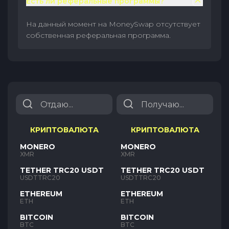
Есть ли реферальные программы?
На данный момент на MoneySwap отсутствует
собственная реферальная программа.
КРИПТОВАЛЮТА
КРИПТОВАЛЮТА
MONERO
MONERO
XMR
XMR
TETHER TRC20 USDT
TETHER TRC20 USDT
USDTTRC20
USDTTRC20
ETHEREUM
ETHEREUM
ETH
ETH
BITCOIN
BITCOIN
BTC
BTC