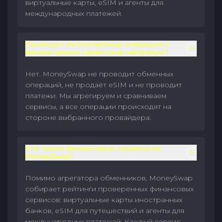
виртуальные карты, eSIM и агенты для
международных платежей.
Проводит ли MoneySwap операции с
финансовыми сервисами напрямую?
Нет. MoneySwap не проводит обменных
операций, не продаёт eSIM и не проводит
платежи. Мы агрегируем и сравниваем
сервисы, а все операции происходят на
стороне выбранного провайдера.
Что такое финансовые сервисы на
MoneySwap?
Помимо агрегатора обменников, MoneySwap
собирает рейтинги проверенных финансовых
сервисов: виртуальные карты иностранных
банков, eSIM для путешествий и агенты для
международных платежей. Каждый сервис