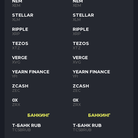
NEM
NEM
XEM
XEM
STELLAR
STELLAR
XLM
XLM
RIPPLE
RIPPLE
XRP
XRP
TEZOS
TEZOS
XTZ
XTZ
VERGE
VERGE
XVG
XVG
YEARN FINANCE
YEARN FINANCE
YFI
YFI
ZCASH
ZCASH
ZEC
ZEC
0X
0X
ZRX
ZRX
БАНКИНГ
БАНКИНГ
Т-БАНК RUB
Т-БАНК RUB
TCSBRUB
TCSBRUB