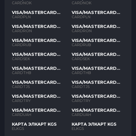
NOK
NOK
CARDNOK
CARDNOK
VISA/MASTERCARD
VISA/MASTERCARD
PLN
PLN
CARDPLN
CARDPLN
VISA/MASTERCARD
VISA/MASTERCARD
RON
RON
CARDRON
CARDRON
VISA/MASTERCARD
VISA/MASTERCARD
RUB
RUB
CARDRUB
CARDRUB
VISA/MASTERCARD
VISA/MASTERCARD
SEK
SEK
CARDSEK
CARDSEK
VISA/MASTERCARD
VISA/MASTERCARD
THB
THB
CARDTHB
CARDTHB
VISA/MASTERCARD
VISA/MASTERCARD
TJS
TJS
CARDTJS
CARDTJS
VISA/MASTERCARD
VISA/MASTERCARD
TYR
TYR
CARDTRY
CARDTRY
VISA/MASTERCARD
VISA/MASTERCARD
UAH
UAH
CARDUAH
CARDUAH
КАРТА ЭЛКАРТ KGS
КАРТА ЭЛКАРТ KGS
ELKGS
ELKGS