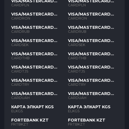
VISA/MASTERCARD
VISA/MASTERCARD
PLN
PLN
CARDPLN
CARDPLN
VISA/MASTERCARD
VISA/MASTERCARD
RON
RON
CARDRON
CARDRON
VISA/MASTERCARD
VISA/MASTERCARD
RUB
RUB
CARDRUB
CARDRUB
VISA/MASTERCARD
VISA/MASTERCARD
SEK
SEK
CARDSEK
CARDSEK
VISA/MASTERCARD
VISA/MASTERCARD
THB
THB
CARDTHB
CARDTHB
VISA/MASTERCARD
VISA/MASTERCARD
TJS
TJS
CARDTJS
CARDTJS
VISA/MASTERCARD
VISA/MASTERCARD
TYR
TYR
CARDTRY
CARDTRY
VISA/MASTERCARD
VISA/MASTERCARD
UAH
UAH
CARDUAH
CARDUAH
КАРТА ЭЛКАРТ KGS
КАРТА ЭЛКАРТ KGS
ELKGS
ELKGS
FORTEBANK KZT
FORTEBANK KZT
FRTBKZT
FRTBKZT