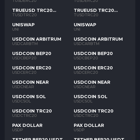
TUSD
TUSD
TUSDERC20
TUSDERC20
TRUEUSD TRC20
TRUEUSD TRC20
TUSD
TUSD
TUSDTRC20
TUSDTRC20
UNISWAP
UNISWAP
UNI
UNI
USDCOIN ARBITRUM
USDCOIN ARBITRUM
USDCARBTM
USDCARBTM
USDCOIN BEP20
USDCOIN BEP20
USDCBEP20
USDCBEP20
USDCOIN ERC20
USDCOIN ERC20
USDCERC20
USDCERC20
USDCOIN NEAR
USDCOIN NEAR
USDCNEAR
USDCNEAR
USDCOIN SOL
USDCOIN SOL
USDCSOL
USDCSOL
USDCOIN TRC20
USDCOIN TRC20
USDCTRC20
USDCTRC20
PAX DOLLAR
PAX DOLLAR
USDP
USDP
TETHER BEP20 USDT
TETHER BEP20 USDT