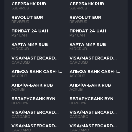
СБЕРБАНК RUB
СБЕРБАНК RUB
SBERRUB
SBERRUB
REVOLUT EUR
REVOLUT EUR
REVBEUR
REVBEUR
ПРИВАТ 24 UAH
ПРИВАТ 24 UAH
P24UAH
P24UAH
КАРТА МИР RUB
КАРТА МИР RUB
MIRCRUB
MIRCRUB
VISA/MASTERCARD
VISA/MASTERCARD
USD
USD
CARDUSD
CARDUSD
АЛЬФА БАНК CASH-IN
АЛЬФА БАНК CASH-IN
RUB
RUB
ACCRUB
ACCRUB
АЛЬФА-БАНК RUB
АЛЬФА-БАНК RUB
ACRUB
ACRUB
БЕЛАРУСБАНК BYN
БЕЛАРУСБАНК BYN
BLRBBYN
BLRBBYN
VISA/MASTERCARD
VISA/MASTERCARD
AED
AED
CARDAED
CARDAED
VISA/MASTERCARD
VISA/MASTERCARD
AMD
AMD
CARDAMD
CARDAMD