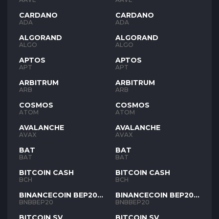
CARDANO
CARDANO
ADA
ADA
ALGORAND
ALGORAND
ALGO
ALGO
APTOS
APTOS
APT
APT
ARBITRUM
ARBITRUM
ARB
ARB
COSMOS
COSMOS
ATOM
ATOM
AVALANCHE
AVALANCHE
AVAX
AVAX
BAT
BAT
BAT
BAT
BITCOIN CASH
BITCOIN CASH
BCH
BCH
BINANCECOIN BEP20
BINANCECOIN BEP20
BNB
BNB
BNBBEP20
BNBBEP20
BITCOIN SV
BITCOIN SV