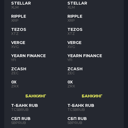
STELLAR
STELLAR
XLM
XLM
RIPPLE
RIPPLE
XRP
XRP
TEZOS
TEZOS
XTZ
XTZ
VERGE
VERGE
XVG
XVG
YEARN FINANCE
YEARN FINANCE
YFI
YFI
ZCASH
ZCASH
ZEC
ZEC
0X
0X
ZRX
ZRX
БАНКИНГ
БАНКИНГ
Т-БАНК RUB
Т-БАНК RUB
TCSBRUB
TCSBRUB
СБП RUB
СБП RUB
SBPRUB
SBPRUB