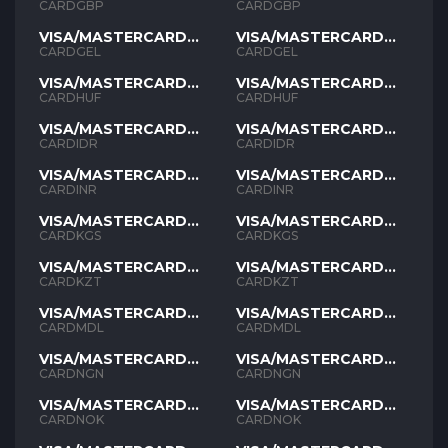
GBP
GBP
CARDGBP
CARDGBP
VISA/MASTERCARD
VISA/MASTERCARD
GEL
GEL
CARDGEL
CARDGEL
VISA/MASTERCARD
VISA/MASTERCARD
HUF
HUF
CARDHUF
CARDHUF
VISA/MASTERCARD
VISA/MASTERCARD
IDR
IDR
CARDIDR
CARDIDR
VISA/MASTERCARD
VISA/MASTERCARD
INR
INR
CARDINR
CARDINR
VISA/MASTERCARD
VISA/MASTERCARD
KGS
KGS
CARDKGS
CARDKGS
VISA/MASTERCARD
VISA/MASTERCARD
KZT
KZT
CARDKZT
CARDKZT
VISA/MASTERCARD
VISA/MASTERCARD
MDL
MDL
CARDMDL
CARDMDL
VISA/MASTERCARD
VISA/MASTERCARD
NGN
NGN
CARDNGN
CARDNGN
VISA/MASTERCARD
VISA/MASTERCARD
NOK
NOK
CARDNOK
CARDNOK