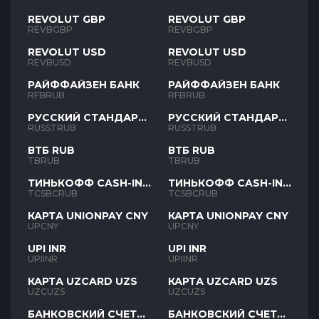
REVOLUT GBP
REVOLUT GBP
REVBGBP
REVBGBP
REVOLUT USD
REVOLUT USD
REVBUSD
REVBUSD
РАЙФФАЙЗЕН БАНК
РАЙФФАЙЗЕН БАНК
RFBRUB
RFBRUB
РУССКИЙ СТАНДАРТ
РУССКИЙ СТАНДАРТ
RUB
RUB
RUSSTRUB
RUSSTRUB
ВТБ RUB
ВТБ RUB
TBRUB
TBRUB
ТИНЬКОФФ CASH-IN
ТИНЬКОФФ CASH-IN
RUB
RUB
TCSBCRUB
TCSBCRUB
КАРТА UNIONPAY CNY
КАРТА UNIONPAY CNY
UPCNY
UPCNY
UPI INR
UPI INR
UPIINR
UPIINR
КАРТА UZCARD UZS
КАРТА UZCARD UZS
UZCUZS
UZCUZS
БАНКОВСКИЙ СЧЕТ
БАНКОВСКИЙ СЧЕТ