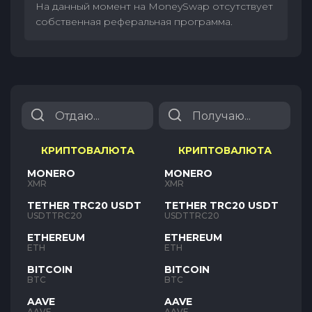
На данный момент на MoneySwap отсутствует
собственная реферальная программа.
КРИПТОВАЛЮТА
КРИПТОВАЛЮТА
MONERO
MONERO
XMR
XMR
TETHER TRC20 USDT
TETHER TRC20 USDT
USDTTRC20
USDTTRC20
ETHEREUM
ETHEREUM
ETH
ETH
BITCOIN
BITCOIN
BTC
BTC
AAVE
AAVE
AAVE
AAVE