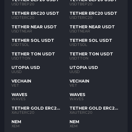
USDTBEP20
USDTBEP20
TETHER ERC20 USDT
TETHER ERC20 USDT
USDTERC20
USDTERC20
TETHER NEAR USDT
TETHER NEAR USDT
USDTNEAR
USDTNEAR
TETHER SOL USDT
TETHER SOL USDT
USDTSOL
USDTSOL
TETHER TON USDT
TETHER TON USDT
USDTTON
USDTTON
UTOPIA USD
UTOPIA USD
UUSD
UUSD
VECHAIN
VECHAIN
VET
VET
WAVES
WAVES
WAVES
WAVES
TETHER GOLD ERC20
TETHER GOLD ERC20
XAUT
XAUT
XAUTERC20
XAUTERC20
NEM
NEM
XEM
XEM