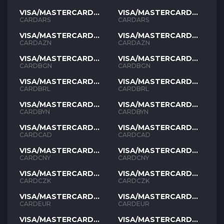
VISA/MASTERCARD
VISA/MASTERCARD
ARS
ARS
CARDARS
CARDARS
VISA/MASTERCARD
VISA/MASTERCARD
AZN
AZN
CARDAZN
CARDAZN
VISA/MASTERCARD
VISA/MASTERCARD
BGN
BGN
CARDBGN
CARDBGN
VISA/MASTERCARD
VISA/MASTERCARD
BRL
BRL
CARDBRL
CARDBRL
VISA/MASTERCARD
VISA/MASTERCARD
BYN
BYN
CARDBYN
CARDBYN
VISA/MASTERCARD
VISA/MASTERCARD
CAD
CAD
CARDCAD
CARDCAD
VISA/MASTERCARD
VISA/MASTERCARD
CNY
CNY
CARDCNY
CARDCNY
VISA/MASTERCARD
VISA/MASTERCARD
CZK
CZK
CARDCZK
CARDCZK
VISA/MASTERCARD
VISA/MASTERCARD
EUR
EUR
CARDEUR
CARDEUR
VISA/MASTERCARD
VISA/MASTERCARD