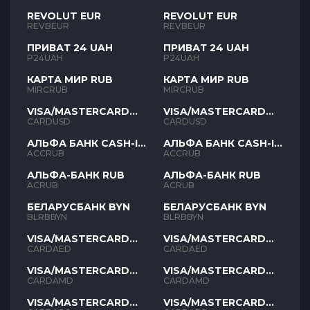
REVOLUT EUR
REVOLUT EUR
REVBEUR
REVBEUR
ПРИВАТ 24 UAH
ПРИВАТ 24 UAH
P24UAH
P24UAH
КАРТА МИР RUB
КАРТА МИР RUB
MIRCRUB
MIRCRUB
VISA/MASTERCARD
VISA/MASTERCARD
USD
USD
CARDUSD
CARDUSD
АЛЬФА БАНК CASH-IN
АЛЬФА БАНК CASH-IN
RUB
RUB
ACCRUB
ACCRUB
АЛЬФА-БАНК RUB
АЛЬФА-БАНК RUB
ACRUB
ACRUB
БЕЛАРУСБАНК BYN
БЕЛАРУСБАНК BYN
BLRBBYN
BLRBBYN
VISA/MASTERCARD
VISA/MASTERCARD
AED
AED
CARDAED
CARDAED
VISA/MASTERCARD
VISA/MASTERCARD
AMD
AMD
CARDAMD
CARDAMD
VISA/MASTERCARD
VISA/MASTERCARD