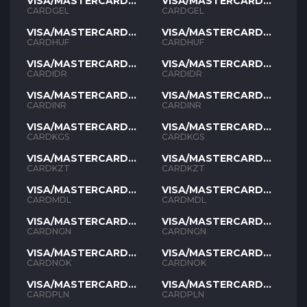
VISA/MASTERCARD
VISA/MASTERCARD
GEL
GEL
CARDGEL
CARDGEL
VISA/MASTERCARD
VISA/MASTERCARD
HUF
HUF
CARDHUF
CARDHUF
VISA/MASTERCARD
VISA/MASTERCARD
IDR
IDR
CARDIDR
CARDIDR
VISA/MASTERCARD
VISA/MASTERCARD
INR
INR
CARDINR
CARDINR
VISA/MASTERCARD
VISA/MASTERCARD
KGS
KGS
CARDKGS
CARDKGS
VISA/MASTERCARD
VISA/MASTERCARD
KZT
KZT
CARDKZT
CARDKZT
VISA/MASTERCARD
VISA/MASTERCARD
MDL
MDL
CARDMDL
CARDMDL
VISA/MASTERCARD
VISA/MASTERCARD
NGN
NGN
CARDNGN
CARDNGN
VISA/MASTERCARD
VISA/MASTERCARD
NOK
NOK
CARDNOK
CARDNOK
VISA/MASTERCARD
VISA/MASTERCARD
PLN
PLN
CARDPLN
CARDPLN