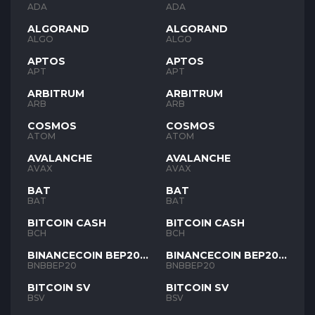
ADA
ADA
ALGORAND
ALGORAND
ALGO
ALGO
APTOS
APTOS
APT
APT
ARBITRUM
ARBITRUM
ARB
ARB
COSMOS
COSMOS
ATOM
ATOM
AVALANCHE
AVALANCHE
AVAX
AVAX
BAT
BAT
BAT
BAT
BITCOIN CASH
BITCOIN CASH
BCH
BCH
BINANCECOIN BEP20
BINANCECOIN BEP20
BNB
BNB
BNBBEP20
BNBBEP20
BITCOIN SV
BITCOIN SV
BSV
BSV