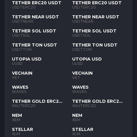
TETHER ERC20 USDT
TETHER ERC20 USDT
USDTERC20
USDTERC20
TETHER NEAR USDT
TETHER NEAR USDT
USDTNEAR
USDTNEAR
TETHER SOL USDT
TETHER SOL USDT
USDTSOL
USDTSOL
TETHER TON USDT
TETHER TON USDT
USDTTON
USDTTON
UTOPIA USD
UTOPIA USD
UUSD
UUSD
VECHAIN
VECHAIN
VET
VET
WAVES
WAVES
WAVES
WAVES
TETHER GOLD ERC20
TETHER GOLD ERC20
XAUT
XAUT
XAUTERC20
XAUTERC20
NEM
NEM
XEM
XEM
STELLAR
STELLAR
XLM
XLM