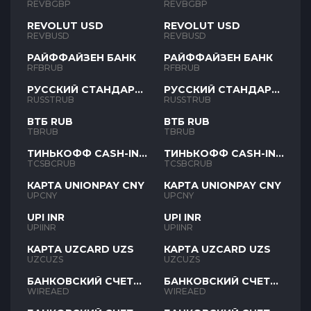
REVBGBP
REVBGBP
REVOLUT USD
REVOLUT USD
REVBUSD
REVBUSD
РАЙФФАЙЗЕН БАНК
РАЙФФАЙЗЕН БАНК
RFBRUB
RFBRUB
РУССКИЙ СТАНДАРТ
РУССКИЙ СТАНДАРТ
RUB
RUB
RUSSTRUB
RUSSTRUB
ВТБ RUB
ВТБ RUB
TBRUB
TBRUB
ТИНЬКОФФ CASH-IN
ТИНЬКОФФ CASH-IN
RUB
RUB
TCSBCRUB
TCSBCRUB
КАРТА UNIONPAY CNY
КАРТА UNIONPAY CNY
UPCNY
UPCNY
UPI INR
UPI INR
UPIINR
UPIINR
КАРТА UZCARD UZS
КАРТА UZCARD UZS
UZCUZS
UZCUZS
БАНКОВСКИЙ СЧЕТ
БАНКОВСКИЙ СЧЕТ
AED
AED
WIREAED
WIREAED