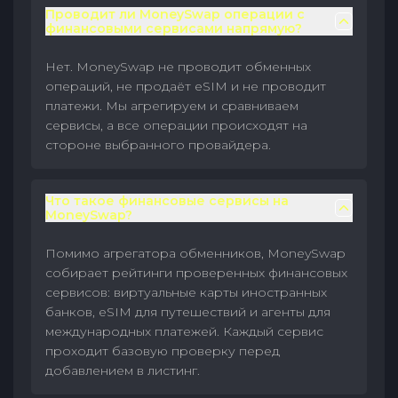
Проводит ли MoneySwap операции с
финансовыми сервисами напрямую?
Нет. MoneySwap не проводит обменных
операций, не продаёт eSIM и не проводит
платежи. Мы агрегируем и сравниваем
сервисы, а все операции происходят на
стороне выбранного провайдера.
Что такое финансовые сервисы на
MoneySwap?
Помимо агрегатора обменников, MoneySwap
собирает рейтинги проверенных финансовых
сервисов: виртуальные карты иностранных
банков, eSIM для путешествий и агенты для
международных платежей. Каждый сервис
проходит базовую проверку перед
добавлением в листинг.