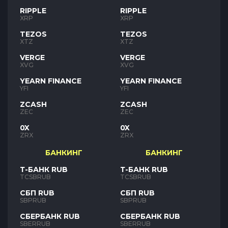
RIPPLE
RIPPLE
XRP
XRP
TEZOS
TEZOS
XTZ
XTZ
VERGE
VERGE
XVG
XVG
YEARN FINANCE
YEARN FINANCE
YFI
YFI
ZCASH
ZCASH
ZEC
ZEC
0X
0X
ZRX
ZRX
БАНКИНГ
БАНКИНГ
Т-БАНК RUB
Т-БАНК RUB
TCSBRUB
TCSBRUB
СБП RUB
СБП RUB
SBPRUB
SBPRUB
СБЕРБАНК RUB
СБЕРБАНК RUB
SBERRUB
SBERRUB