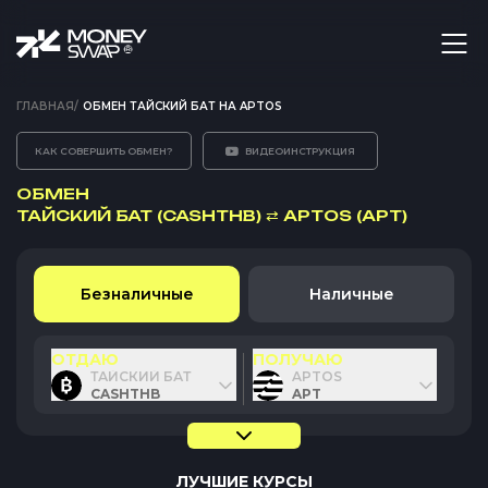
ГЛАВНАЯ
/
ОБМЕН ТАЙСКИЙ БАТ НА APTOS
КАК СОВЕРШИТЬ ОБМЕН?
ВИДЕОИНСТРУКЦИЯ
ОБМЕН
ТАЙСКИЙ БАТ (CASHTHB)
⇄
APTOS (APT)
Безналичные
Наличные
ОТДАЮ
ПОЛУЧАЮ
ТАЙСКИЙ БАТ
APTOS
CASHTHB
APT
ЛУЧШИЕ КУРСЫ