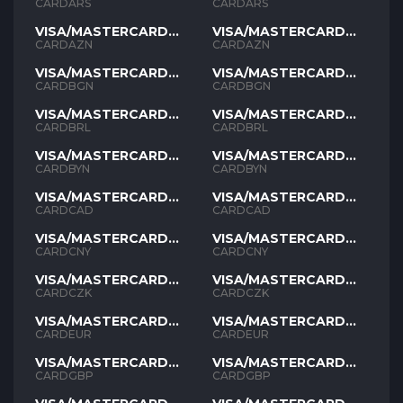
ARS
ARS
CARDARS
CARDARS
VISA/MASTERCARD
VISA/MASTERCARD
AZN
AZN
CARDAZN
CARDAZN
VISA/MASTERCARD
VISA/MASTERCARD
BGN
BGN
CARDBGN
CARDBGN
VISA/MASTERCARD
VISA/MASTERCARD
BRL
BRL
CARDBRL
CARDBRL
VISA/MASTERCARD
VISA/MASTERCARD
BYN
BYN
CARDBYN
CARDBYN
VISA/MASTERCARD
VISA/MASTERCARD
CAD
CAD
CARDCAD
CARDCAD
VISA/MASTERCARD
VISA/MASTERCARD
CNY
CNY
CARDCNY
CARDCNY
VISA/MASTERCARD
VISA/MASTERCARD
CZK
CZK
CARDCZK
CARDCZK
VISA/MASTERCARD
VISA/MASTERCARD
EUR
EUR
CARDEUR
CARDEUR
VISA/MASTERCARD
VISA/MASTERCARD
GBP
GBP
CARDGBP
CARDGBP