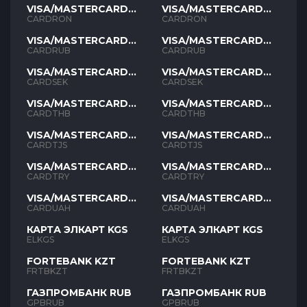
VISA/MASTERCARD
VISA/MASTERCARD
RON
RON
CARDRON
CARDRON
VISA/MASTERCARD
VISA/MASTERCARD
RUB
RUB
CARDRUB
CARDRUB
VISA/MASTERCARD
VISA/MASTERCARD
SEK
SEK
CARDSEK
CARDSEK
VISA/MASTERCARD
VISA/MASTERCARD
THB
THB
CARDTHB
CARDTHB
VISA/MASTERCARD
VISA/MASTERCARD
TJS
TJS
CARDTJS
CARDTJS
VISA/MASTERCARD
VISA/MASTERCARD
TYR
TYR
CARDTRY
CARDTRY
VISA/MASTERCARD
VISA/MASTERCARD
UAH
UAH
CARDUAH
CARDUAH
КАРТА ЭЛКАРТ KGS
КАРТА ЭЛКАРТ KGS
ELKGS
ELKGS
FORTEBANK KZT
FORTEBANK KZT
FRTBKZT
FRTBKZT
ГАЗПРОМБАНК RUB
ГАЗПРОМБАНК RUB
GPBRUB
GPBRUB