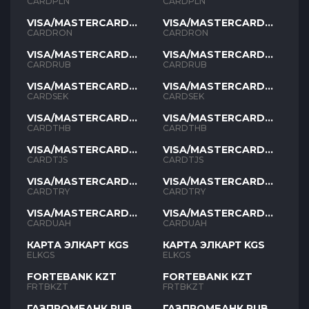
PLN
PLN
CARDPLN
CARDPLN
VISA/MASTERCARD
VISA/MASTERCARD
RON
RON
CARDRON
CARDRON
VISA/MASTERCARD
VISA/MASTERCARD
RUB
RUB
CARDRUB
CARDRUB
VISA/MASTERCARD
VISA/MASTERCARD
SEK
SEK
CARDSEK
CARDSEK
VISA/MASTERCARD
VISA/MASTERCARD
THB
THB
CARDTHB
CARDTHB
VISA/MASTERCARD
VISA/MASTERCARD
TJS
TJS
CARDTJS
CARDTJS
VISA/MASTERCARD
VISA/MASTERCARD
TYR
TYR
CARDTRY
CARDTRY
VISA/MASTERCARD
VISA/MASTERCARD
UAH
UAH
CARDUAH
CARDUAH
КАРТА ЭЛКАРТ KGS
КАРТА ЭЛКАРТ KGS
ELKGS
ELKGS
FORTEBANK KZT
FORTEBANK KZT
FRTBKZT
FRTBKZT
ГАЗПРОМБАНК RUB
ГАЗПРОМБАНК RUB