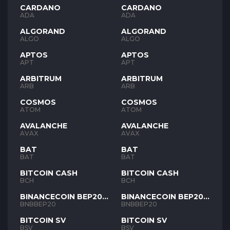
CARDANO
CARDANO
ADA
ADA
ALGORAND
ALGORAND
ALGO
ALGO
APTOS
APTOS
APT
APT
ARBITRUM
ARBITRUM
ARB
ARB
COSMOS
COSMOS
ATOM
ATOM
AVALANCHE
AVALANCHE
AVAX
AVAX
BAT
BAT
BAT
BAT
BITCOIN CASH
BITCOIN CASH
BCH
BCH
BINANCECOIN BEP20
BINANCECOIN BEP20
BNB
BNB
BNBBEP20
BNBBEP20
BITCOIN SV
BITCOIN SV
BSV
BSV