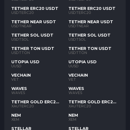
TETHER ERC20 USDT
TETHER ERC20 USDT
USDTERC20
USDTERC20
TETHER NEAR USDT
TETHER NEAR USDT
USDTNEAR
USDTNEAR
TETHER SOL USDT
TETHER SOL USDT
USDTSOL
USDTSOL
TETHER TON USDT
TETHER TON USDT
USDTTON
USDTTON
UTOPIA USD
UTOPIA USD
UUSD
UUSD
VECHAIN
VECHAIN
VET
VET
WAVES
WAVES
WAVES
WAVES
TETHER GOLD ERC20
TETHER GOLD ERC20
XAUT
XAUT
XAUTERC20
XAUTERC20
NEM
NEM
XEM
XEM
STELLAR
STELLAR