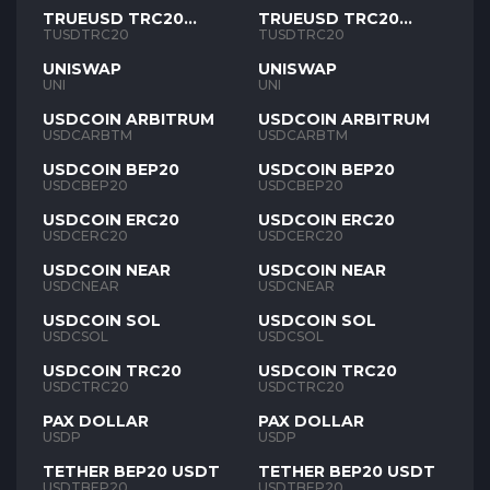
TRUEUSD TRC20
TRUEUSD TRC20
TUSD
TUSD
TUSDTRC20
TUSDTRC20
UNISWAP
UNISWAP
UNI
UNI
USDCOIN ARBITRUM
USDCOIN ARBITRUM
USDCARBTM
USDCARBTM
USDCOIN BEP20
USDCOIN BEP20
USDCBEP20
USDCBEP20
USDCOIN ERC20
USDCOIN ERC20
USDCERC20
USDCERC20
USDCOIN NEAR
USDCOIN NEAR
USDCNEAR
USDCNEAR
USDCOIN SOL
USDCOIN SOL
USDCSOL
USDCSOL
USDCOIN TRC20
USDCOIN TRC20
USDCTRC20
USDCTRC20
PAX DOLLAR
PAX DOLLAR
USDP
USDP
TETHER BEP20 USDT
TETHER BEP20 USDT
USDTBEP20
USDTBEP20