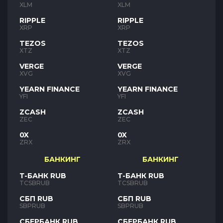
XLM
XLM
RIPPLE
RIPPLE
XRP
XRP
TEZOS
TEZOS
XTZ
XTZ
VERGE
VERGE
XVG
XVG
YEARN FINANCE
YEARN FINANCE
YFI
YFI
ZCASH
ZCASH
ZEC
ZEC
0X
0X
ZRX
ZRX
БАНКИНГ
БАНКИНГ
Т-БАНК RUB
Т-БАНК RUB
TCSBRUB
TCSBRUB
СБП RUB
СБП RUB
SBPRUB
SBPRUB
СБЕРБАНК RUB
СБЕРБАНК RUB