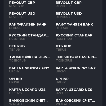
REVOLUT GBP
REVOLUT GBP
REVBGBP
REVBGBP
REVOLUT USD
REVOLUT USD
REVBUSD
REVBUSD
РАЙФФАЙЗЕН БАНК
РАЙФФАЙЗЕН БАНК
RFBRUB
RFBRUB
РУССКИЙ СТАНДАРТ
РУССКИЙ СТАНДАРТ
RUB
RUB
RUSSTRUB
RUSSTRUB
ВТБ RUB
ВТБ RUB
TBRUB
TBRUB
ТИНЬКОФФ CASH-IN
ТИНЬКОФФ CASH-IN
RUB
RUB
TCSBCRUB
TCSBCRUB
КАРТА UNIONPAY CNY
КАРТА UNIONPAY CNY
UPCNY
UPCNY
UPI INR
UPI INR
UPIINR
UPIINR
КАРТА UZCARD UZS
КАРТА UZCARD UZS
UZCUZS
UZCUZS
БАНКОВСКИЙ СЧЕТ
БАНКОВСКИЙ СЧЕТ
AED
AED
WIREAED
WIREAED