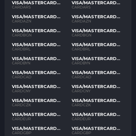
VISA/MASTERCARD
VISA/MASTERCARD
ARS
ARS
CARDARS
CARDARS
VISA/MASTERCARD
VISA/MASTERCARD
AZN
AZN
CARDAZN
CARDAZN
VISA/MASTERCARD
VISA/MASTERCARD
BGN
BGN
CARDBGN
CARDBGN
VISA/MASTERCARD
VISA/MASTERCARD
BRL
BRL
CARDBRL
CARDBRL
VISA/MASTERCARD
VISA/MASTERCARD
BYN
BYN
CARDBYN
CARDBYN
VISA/MASTERCARD
VISA/MASTERCARD
CAD
CAD
CARDCAD
CARDCAD
VISA/MASTERCARD
VISA/MASTERCARD
CNY
CNY
CARDCNY
CARDCNY
VISA/MASTERCARD
VISA/MASTERCARD
CZK
CZK
CARDCZK
CARDCZK
VISA/MASTERCARD
VISA/MASTERCARD
EUR
EUR
CARDEUR
CARDEUR
VISA/MASTERCARD
VISA/MASTERCARD
GBP
GBP
CARDGBP
CARDGBP