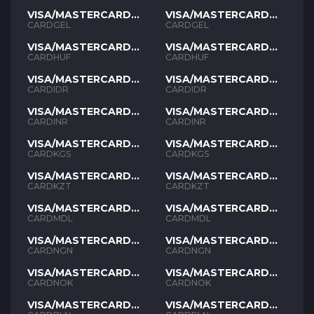
VISA/MASTERCARD
VISA/MASTERCARD
GEL
GEL
CARDGEL
CARDGEL
VISA/MASTERCARD
VISA/MASTERCARD
HUF
HUF
CARDHUF
CARDHUF
VISA/MASTERCARD
VISA/MASTERCARD
IDR
IDR
CARDIDR
CARDIDR
VISA/MASTERCARD
VISA/MASTERCARD
INR
INR
CARDINR
CARDINR
VISA/MASTERCARD
VISA/MASTERCARD
KGS
KGS
CARDKGS
CARDKGS
VISA/MASTERCARD
VISA/MASTERCARD
KZT
KZT
CARDKZT
CARDKZT
VISA/MASTERCARD
VISA/MASTERCARD
MDL
MDL
CARDMDL
CARDMDL
VISA/MASTERCARD
VISA/MASTERCARD
NGN
NGN
CARDNGN
CARDNGN
VISA/MASTERCARD
VISA/MASTERCARD
NOK
NOK
CARDNOK
CARDNOK
VISA/MASTERCARD
VISA/MASTERCARD