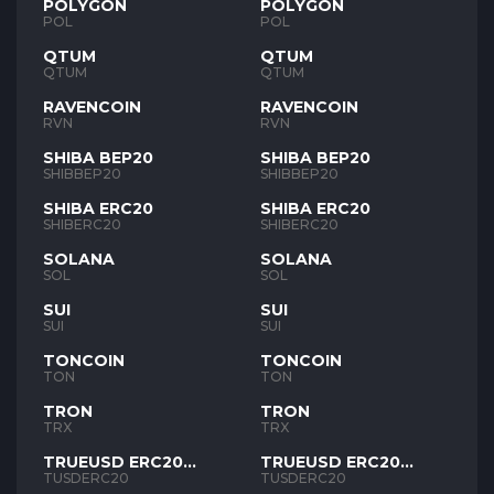
POLYGON
POLYGON
POL
POL
QTUM
QTUM
QTUM
QTUM
RAVENCOIN
RAVENCOIN
RVN
RVN
SHIBA BEP20
SHIBA BEP20
SHIBBEP20
SHIBBEP20
SHIBA ERC20
SHIBA ERC20
SHIBERC20
SHIBERC20
SOLANA
SOLANA
SOL
SOL
SUI
SUI
SUI
SUI
TONCOIN
TONCOIN
TON
TON
TRON
TRON
TRX
TRX
TRUEUSD ERC20
TRUEUSD ERC20
TUSD
TUSD
TUSDERC20
TUSDERC20