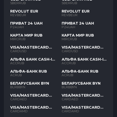
SBERRUB
SBERRUB
REVOLUT EUR
REVOLUT EUR
REVBEUR
REVBEUR
ПРИВАТ 24 UAH
ПРИВАТ 24 UAH
P24UAH
P24UAH
КАРТА МИР RUB
КАРТА МИР RUB
MIRCRUB
MIRCRUB
VISA/MASTERCARD
VISA/MASTERCARD
USD
USD
CARDUSD
CARDUSD
АЛЬФА БАНК CASH-IN
АЛЬФА БАНК CASH-IN
RUB
RUB
ACCRUB
ACCRUB
АЛЬФА-БАНК RUB
АЛЬФА-БАНК RUB
ACRUB
ACRUB
БЕЛАРУСБАНК BYN
БЕЛАРУСБАНК BYN
BLRBBYN
BLRBBYN
VISA/MASTERCARD
VISA/MASTERCARD
AED
AED
CARDAED
CARDAED
VISA/MASTERCARD
VISA/MASTERCARD
AMD
AMD
CARDAMD
CARDAMD