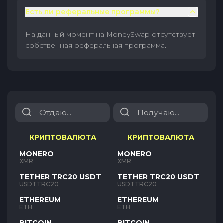
Есть ли реферальные программы?
На данный момент на MoneySwap отсутствует
собственная реферальная программа.
КРИПТОВАЛЮТА
КРИПТОВАЛЮТА
MONERO
MONERO
XMR
XMR
TETHER TRC20 USDT
TETHER TRC20 USDT
USDTTRC20
USDTTRC20
ETHEREUM
ETHEREUM
ETH
ETH
BITCOIN
BITCOIN