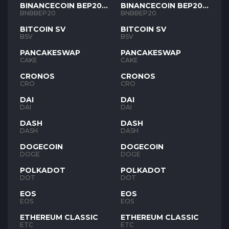
BINANCECOIN BEP20
BINANCECOIN BEP20
BNB
BNB
BNBBEP20
BNBBEP20
BITCOIN SV
BITCOIN SV
BSV
BSV
PANCAKESWAP
PANCAKESWAP
CAKE
CAKE
CRONOS
CRONOS
CRO
CRO
DAI
DAI
DAI
DAI
DASH
DASH
DASH
DASH
DOGECOIN
DOGECOIN
DOGE
DOGE
POLKADOT
POLKADOT
DOT
DOT
EOS
EOS
EOS
EOS
ETHEREUM CLASSIC
ETHEREUM CLASSIC
ETC
ETC