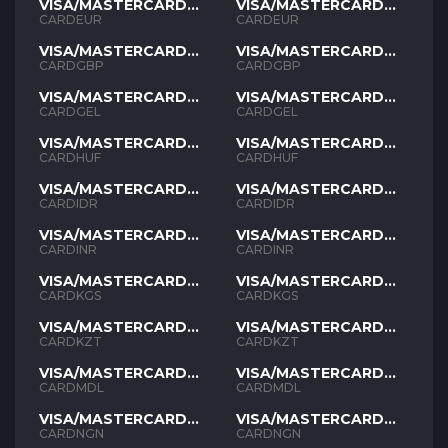
VISA/MASTERCARD
VISA/MASTERCARD
EUR
EUR
CARDEUR
CARDEUR
VISA/MASTERCARD
VISA/MASTERCARD
GBP
GBP
CARDGBP
CARDGBP
VISA/MASTERCARD
VISA/MASTERCARD
GEL
GEL
CARDGEL
CARDGEL
VISA/MASTERCARD
VISA/MASTERCARD
HUF
HUF
CARDHUF
CARDHUF
VISA/MASTERCARD
VISA/MASTERCARD
IDR
IDR
CARDIDR
CARDIDR
VISA/MASTERCARD
VISA/MASTERCARD
INR
INR
CARDINR
CARDINR
VISA/MASTERCARD
VISA/MASTERCARD
KGS
KGS
CARDKGS
CARDKGS
VISA/MASTERCARD
VISA/MASTERCARD
KZT
KZT
CARDKZT
CARDKZT
VISA/MASTERCARD
VISA/MASTERCARD
MDL
MDL
CARDMDL
CARDMDL
VISA/MASTERCARD
VISA/MASTERCARD
NGN
NGN
CARDNGN
CARDNGN