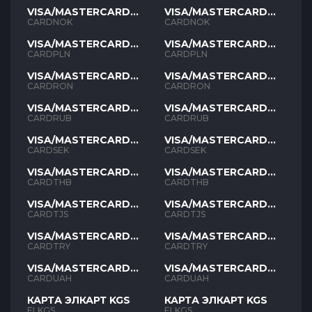
VISA/MASTERCARD
VISA/MASTERCARD
NOK
NOK
CARDNOK
CARDNOK
VISA/MASTERCARD
VISA/MASTERCARD
PLN
PLN
CARDPLN
CARDPLN
VISA/MASTERCARD
VISA/MASTERCARD
RON
RON
CARDRON
CARDRON
VISA/MASTERCARD
VISA/MASTERCARD
RUB
RUB
CARDRUB
CARDRUB
VISA/MASTERCARD
VISA/MASTERCARD
SEK
SEK
CARDSEK
CARDSEK
VISA/MASTERCARD
VISA/MASTERCARD
THB
THB
CARDTHB
CARDTHB
VISA/MASTERCARD
VISA/MASTERCARD
TJS
TJS
CARDTJS
CARDTJS
VISA/MASTERCARD
VISA/MASTERCARD
TYR
TYR
CARDTRY
CARDTRY
VISA/MASTERCARD
VISA/MASTERCARD
UAH
UAH
CARDUAH
CARDUAH
КАРТА ЭЛКАРТ KGS
КАРТА ЭЛКАРТ KGS
ELKGS
ELKGS