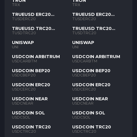
TRON
TRON
TRX
TRX
TRUEUSD ERC20
TRUEUSD ERC20
TUSD
TUSD
TUSDERC20
TUSDERC20
TRUEUSD TRC20
TRUEUSD TRC20
TUSD
TUSD
TUSDTRC20
TUSDTRC20
UNISWAP
UNISWAP
UNI
UNI
USDCOIN ARBITRUM
USDCOIN ARBITRUM
USDCARBTM
USDCARBTM
USDCOIN BEP20
USDCOIN BEP20
USDCBEP20
USDCBEP20
USDCOIN ERC20
USDCOIN ERC20
USDCERC20
USDCERC20
USDCOIN NEAR
USDCOIN NEAR
USDCNEAR
USDCNEAR
USDCOIN SOL
USDCOIN SOL
USDCSOL
USDCSOL
USDCOIN TRC20
USDCOIN TRC20
USDCTRC20
USDCTRC20