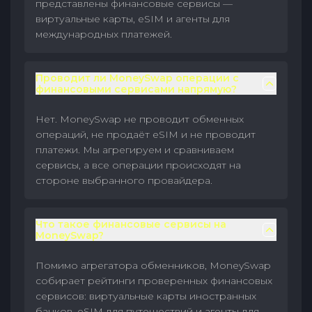
представлены финансовые сервисы —
виртуальные карты, eSIM и агенты для
международных платежей.
Проводит ли MoneySwap операции с
финансовыми сервисами напрямую?
Нет. MoneySwap не проводит обменных
операций, не продаёт eSIM и не проводит
платежи. Мы агрегируем и сравниваем
сервисы, а все операции происходят на
стороне выбранного провайдера.
Что такое финансовые сервисы на
MoneySwap?
Помимо агрегатора обменников, MoneySwap
собирает рейтинги проверенных финансовых
сервисов: виртуальные карты иностранных
банков, eSIM для путешествий и агенты для