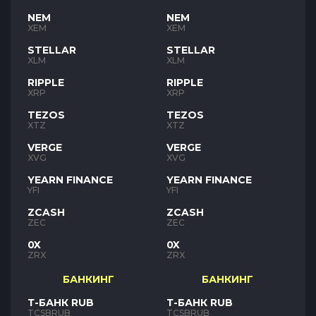
NEM
NEM
XEM
XEM
STELLAR
STELLAR
XLM
XLM
RIPPLE
RIPPLE
XRP
XRP
TEZOS
TEZOS
XTZ
XTZ
VERGE
VERGE
XVG
XVG
YEARN FINANCE
YEARN FINANCE
YFI
YFI
ZCASH
ZCASH
ZEC
ZEC
0X
0X
ZRX
ZRX
БАНКИНГ
БАНКИНГ
Т-БАНК RUB
Т-БАНК RUB
TCSBRUB
TCSBRUB