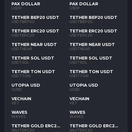
PAX DOLLAR
PAX DOLLAR
USDP
USDP
TETHER BEP20 USDT
TETHER BEP20 USDT
USDTBEP20
USDTBEP20
TETHER ERC20 USDT
TETHER ERC20 USDT
USDTERC20
USDTERC20
TETHER NEAR USDT
TETHER NEAR USDT
USDTNEAR
USDTNEAR
TETHER SOL USDT
TETHER SOL USDT
USDTSOL
USDTSOL
TETHER TON USDT
TETHER TON USDT
USDTTON
USDTTON
UTOPIA USD
UTOPIA USD
UUSD
UUSD
VECHAIN
VECHAIN
VET
VET
WAVES
WAVES
WAVES
WAVES
TETHER GOLD ERC20
TETHER GOLD ERC20
XAUT
XAUT
XAUTERC20
XAUTERC20