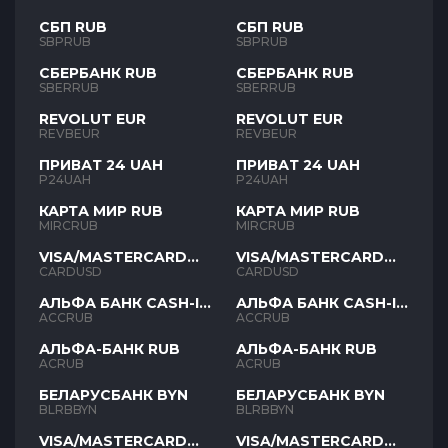
СБП RUB
СБП RUB
SBPRUB
SBPRUB
СБЕРБАНК RUB
СБЕРБАНК RUB
SBERRUB
SBERRUB
REVOLUT EUR
REVOLUT EUR
REVBEUR
REVBEUR
ПРИВАТ 24 UAH
ПРИВАТ 24 UAH
P24UAH
P24UAH
КАРТА МИР RUB
КАРТА МИР RUB
MIRCRUB
MIRCRUB
VISA/MASTERCARD
VISA/MASTERCARD
USD
USD
CARDUSD
CARDUSD
АЛЬФА БАНК CASH-IN
АЛЬФА БАНК CASH-IN
RUB
RUB
ACCRUB
ACCRUB
АЛЬФА-БАНК RUB
АЛЬФА-БАНК RUB
ACRUB
ACRUB
БЕЛАРУСБАНК BYN
БЕЛАРУСБАНК BYN
BLRBBYN
BLRBBYN
VISA/MASTERCARD
VISA/MASTERCARD