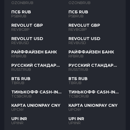
OZONBRUB
OZONBRUB
ПСБ RUB
ПСБ RUB
PSBRUB
PSBRUB
REVOLUT GBP
REVOLUT GBP
REVBGBP
REVBGBP
REVOLUT USD
REVOLUT USD
REVBUSD
REVBUSD
РАЙФФАЙЗЕН БАНК
РАЙФФАЙЗЕН БАНК
RFBRUB
RFBRUB
РУССКИЙ СТАНДАРТ
РУССКИЙ СТАНДАРТ
RUB
RUB
RUSSTRUB
RUSSTRUB
ВТБ RUB
ВТБ RUB
TBRUB
TBRUB
ТИНЬКОФФ CASH-IN
ТИНЬКОФФ CASH-IN
RUB
RUB
TCSBCRUB
TCSBCRUB
КАРТА UNIONPAY CNY
КАРТА UNIONPAY CNY
UPCNY
UPCNY
UPI INR
UPI INR
UPIINR
UPIINR