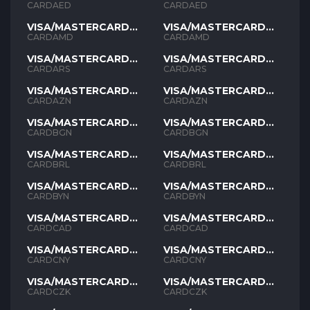
AED
AED
CARDAED
CARDAED
VISA/MASTERCARD
VISA/MASTERCARD
AMD
AMD
CARDAMD
CARDAMD
VISA/MASTERCARD
VISA/MASTERCARD
ARS
ARS
CARDARS
CARDARS
VISA/MASTERCARD
VISA/MASTERCARD
AZN
AZN
CARDAZN
CARDAZN
VISA/MASTERCARD
VISA/MASTERCARD
BGN
BGN
CARDBGN
CARDBGN
VISA/MASTERCARD
VISA/MASTERCARD
BRL
BRL
CARDBRL
CARDBRL
VISA/MASTERCARD
VISA/MASTERCARD
BYN
BYN
CARDBYN
CARDBYN
VISA/MASTERCARD
VISA/MASTERCARD
CAD
CAD
CARDCAD
CARDCAD
VISA/MASTERCARD
VISA/MASTERCARD
CNY
CNY
CARDCNY
CARDCNY
VISA/MASTERCARD
VISA/MASTERCARD
CZK
CZK
CARDCZK
CARDCZK