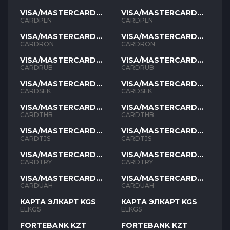
VISA/MASTERCARD
VISA/MASTERCARD
PLN
PLN
CARDPLN
CARDPLN
VISA/MASTERCARD
VISA/MASTERCARD
RON
RON
CARDRON
CARDRON
VISA/MASTERCARD
VISA/MASTERCARD
RUB
RUB
CARDRUB
CARDRUB
VISA/MASTERCARD
VISA/MASTERCARD
SEK
SEK
CARDSEK
CARDSEK
VISA/MASTERCARD
VISA/MASTERCARD
THB
THB
CARDTHB
CARDTHB
VISA/MASTERCARD
VISA/MASTERCARD
TJS
TJS
CARDTJS
CARDTJS
VISA/MASTERCARD
VISA/MASTERCARD
TYR
TYR
CARDTRY
CARDTRY
VISA/MASTERCARD
VISA/MASTERCARD
UAH
UAH
CARDUAH
CARDUAH
КАРТА ЭЛКАРТ KGS
КАРТА ЭЛКАРТ KGS
ELKGS
ELKGS
FORTEBANK KZT
FORTEBANK KZT