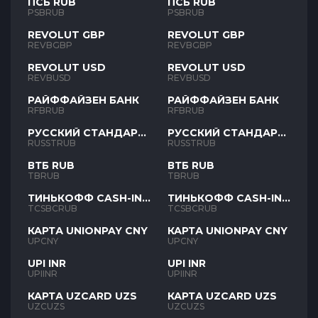
ПСБ RUB
ПСБ RUB
PSBRUB
PSBRUB
REVOLUT GBP
REVOLUT GBP
REVBGBP
REVBGBP
REVOLUT USD
REVOLUT USD
REVBUSD
REVBUSD
РАЙФФАЙЗЕН БАНК
РАЙФФАЙЗЕН БАНК
RFBRUB
RFBRUB
РУССКИЙ СТАНДАРТ
РУССКИЙ СТАНДАРТ
RUB
RUB
RUSSTRUB
RUSSTRUB
ВТБ RUB
ВТБ RUB
TBRUB
TBRUB
ТИНЬКОФФ CASH-IN
ТИНЬКОФФ CASH-IN
RUB
RUB
TCSBCRUB
TCSBCRUB
КАРТА UNIONPAY CNY
КАРТА UNIONPAY CNY
UPCNY
UPCNY
UPI INR
UPI INR
UPIINR
UPIINR
КАРТА UZCARD UZS
КАРТА UZCARD UZS
UZCUZS
UZCUZS