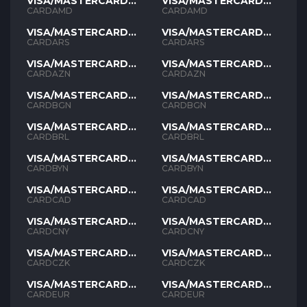
VISA/MASTERCARD
VISA/MASTERCARD
AMD
AMD
CARDAMD
CARDAMD
VISA/MASTERCARD
VISA/MASTERCARD
ARS
ARS
CARDARS
CARDARS
VISA/MASTERCARD
VISA/MASTERCARD
AZN
AZN
CARDAZN
CARDAZN
VISA/MASTERCARD
VISA/MASTERCARD
BGN
BGN
CARDBGN
CARDBGN
VISA/MASTERCARD
VISA/MASTERCARD
BRL
BRL
CARDBRL
CARDBRL
VISA/MASTERCARD
VISA/MASTERCARD
BYN
BYN
CARDBYN
CARDBYN
VISA/MASTERCARD
VISA/MASTERCARD
CAD
CAD
CARDCAD
CARDCAD
VISA/MASTERCARD
VISA/MASTERCARD
CNY
CNY
CARDCNY
CARDCNY
VISA/MASTERCARD
VISA/MASTERCARD
CZK
CZK
CARDCZK
CARDCZK
VISA/MASTERCARD
VISA/MASTERCARD
EUR
EUR
CARDEUR
CARDEUR