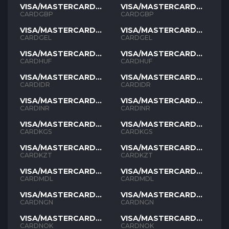
VISA/MASTERCARD
VISA/MASTERCARD
GBP
GBP
CARDGBP
CARDGBP
VISA/MASTERCARD
VISA/MASTERCARD
GEL
GEL
CARDGEL
CARDGEL
VISA/MASTERCARD
VISA/MASTERCARD
HUF
HUF
CARDHUF
CARDHUF
VISA/MASTERCARD
VISA/MASTERCARD
IDR
IDR
CARDIDR
CARDIDR
VISA/MASTERCARD
VISA/MASTERCARD
INR
INR
CARDINR
CARDINR
VISA/MASTERCARD
VISA/MASTERCARD
KGS
KGS
CARDKGS
CARDKGS
VISA/MASTERCARD
VISA/MASTERCARD
KZT
KZT
CARDKZT
CARDKZT
VISA/MASTERCARD
VISA/MASTERCARD
MDL
MDL
CARDMDL
CARDMDL
VISA/MASTERCARD
VISA/MASTERCARD
NGN
NGN
CARDNGN
CARDNGN
VISA/MASTERCARD
VISA/MASTERCARD
NOK
NOK
CARDNOK
CARDNOK