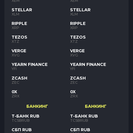
XEM
XEM
STELLAR
STELLAR
XLM
XLM
RIPPLE
RIPPLE
XRP
XRP
TEZOS
TEZOS
XTZ
XTZ
VERGE
VERGE
XVG
XVG
YEARN FINANCE
YEARN FINANCE
YFI
YFI
ZCASH
ZCASH
ZEC
ZEC
0X
0X
ZRX
ZRX
БАНКИНГ
БАНКИНГ
Т-БАНК RUB
Т-БАНК RUB
TCSBRUB
TCSBRUB
СБП RUB
СБП RUB