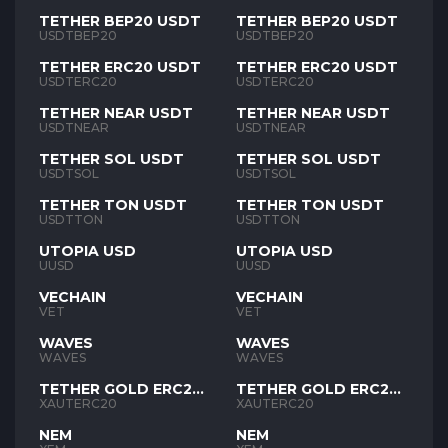
TETHER BEP20 USDT
TETHER BEP20 USDT
USDTBEP20
USDTBEP20
TETHER ERC20 USDT
TETHER ERC20 USDT
USDTERC20
USDTERC20
TETHER NEAR USDT
TETHER NEAR USDT
USDTNEAR
USDTNEAR
TETHER SOL USDT
TETHER SOL USDT
USDTSOL
USDTSOL
TETHER TON USDT
TETHER TON USDT
USDTTON
USDTTON
UTOPIA USD
UTOPIA USD
UUSD
UUSD
VECHAIN
VECHAIN
VET
VET
WAVES
WAVES
WAVES
WAVES
TETHER GOLD ERC20
TETHER GOLD ERC20
XAUT
XAUT
XAUTERC20
XAUTERC20
NEM
NEM