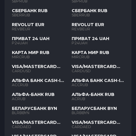
SBPRUB
SBPRUB
СБЕРБАНК RUB
СБЕРБАНК RUB
SBERRUB
SBERRUB
REVOLUT EUR
REVOLUT EUR
REVBEUR
REVBEUR
ПРИВАТ 24 UAH
ПРИВАТ 24 UAH
P24UAH
P24UAH
КАРТА МИР RUB
КАРТА МИР RUB
MIRCRUB
MIRCRUB
VISA/MASTERCARD
VISA/MASTERCARD
USD
USD
CARDUSD
CARDUSD
АЛЬФА БАНК CASH-IN
АЛЬФА БАНК CASH-IN
RUB
RUB
ACCRUB
ACCRUB
АЛЬФА-БАНК RUB
АЛЬФА-БАНК RUB
ACRUB
ACRUB
БЕЛАРУСБАНК BYN
БЕЛАРУСБАНК BYN
BLRBBYN
BLRBBYN
VISA/MASTERCARD
VISA/MASTERCARD
AED
AED
CARDAED
CARDAED