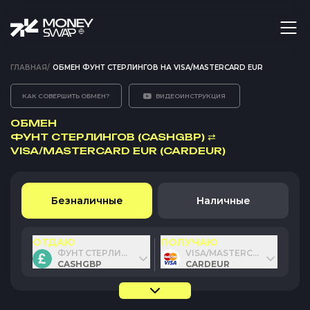
ГЛАВНАЯ
/
ОБМЕН ФУНТ СТЕРЛИНГОВ НА VISA/MASTERCARD EUR
КАК СОВЕРШИТЬ ОБМЕН?
ВИДЕОИНСТРУКЦИЯ
ОБМЕН
ФУНТ СТЕРЛИНГОВ (CASHGBP)
⇄
VISA/MASTERCARD EUR (CARDEUR)
Безналичные
Наличные
ОТДАЮ
ПОЛУЧАЮ
ФУНТ СТЕРЛИНГОВ
VISA/MASTERCARD EUR
CASHGBP
CARDEUR