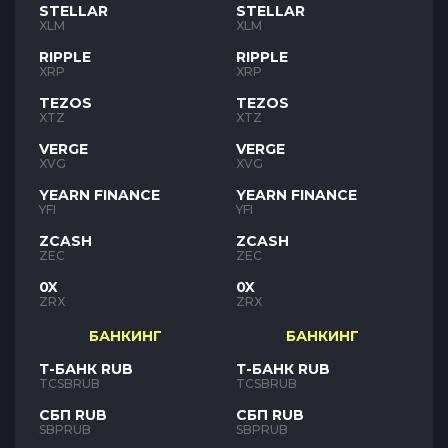
STELLAR
STELLAR
XLM
XLM
RIPPLE
RIPPLE
XRP
XRP
TEZOS
TEZOS
XTZ
XTZ
VERGE
VERGE
XVG
XVG
YEARN FINANCE
YEARN FINANCE
YFI
YFI
ZCASH
ZCASH
ZEC
ZEC
0X
0X
ZRX
ZRX
БАНКИНГ
БАНКИНГ
Т-БАНК RUB
Т-БАНК RUB
TCSBRUB
TCSBRUB
СБП RUB
СБП RUB
SBPRUB
SBPRUB