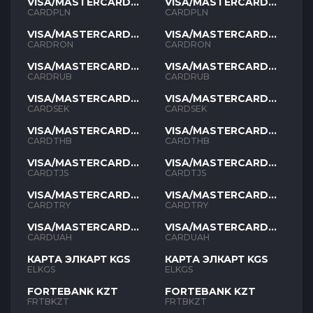
VISA/MASTERCARD
VISA/MASTERCARD
PLN
PLN
CARDPLN
CARDPLN
VISA/MASTERCARD
VISA/MASTERCARD
RON
RON
CARDRON
CARDRON
VISA/MASTERCARD
VISA/MASTERCARD
RUB
RUB
CARDRUB
CARDRUB
VISA/MASTERCARD
VISA/MASTERCARD
SEK
SEK
CARDSEK
CARDSEK
VISA/MASTERCARD
VISA/MASTERCARD
THB
THB
CARDTHB
CARDTHB
VISA/MASTERCARD
VISA/MASTERCARD
TJS
TJS
CARDTJS
CARDTJS
VISA/MASTERCARD
VISA/MASTERCARD
TYR
TYR
CARDTRY
CARDTRY
VISA/MASTERCARD
VISA/MASTERCARD
UAH
UAH
CARDUAH
CARDUAH
КАРТА ЭЛКАРТ KGS
КАРТА ЭЛКАРТ KGS
ELKGS
ELKGS
FORTEBANK KZT
FORTEBANK KZT
FRTBKZT
FRTBKZT