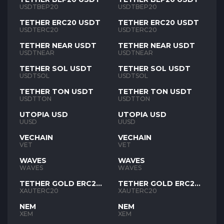
USDTBEP20
USDTBEP20
TETHER ERC20 USDT
TETHER ERC20 USDT
USDTERC20
USDTERC20
TETHER NEAR USDT
TETHER NEAR USDT
USDTNEAR
USDTNEAR
TETHER SOL USDT
TETHER SOL USDT
USDTSOL
USDTSOL
TETHER TON USDT
TETHER TON USDT
USDTTON
USDTTON
UTOPIA USD
UTOPIA USD
UUSD
UUSD
VECHAIN
VECHAIN
VET
VET
WAVES
WAVES
WAVES
WAVES
TETHER GOLD ERC20
TETHER GOLD ERC20
XAUT
XAUT
XAUTERC20
XAUTERC20
NEM
NEM
XEM
XEM