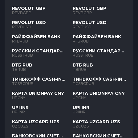
REVOLUT GBP
REVOLUT GBP
REVBGBP
REVBGBP
REVOLUT USD
REVOLUT USD
REVBUSD
REVBUSD
РАЙФФАЙЗЕН БАНК
РАЙФФАЙЗЕН БАНК
RFBRUB
RFBRUB
РУССКИЙ СТАНДАРТ
РУССКИЙ СТАНДАРТ
RUB
RUB
RUSSTRUB
RUSSTRUB
ВТБ RUB
ВТБ RUB
TBRUB
TBRUB
ТИНЬКОФФ CASH-IN
ТИНЬКОФФ CASH-IN
RUB
RUB
TCSBCRUB
TCSBCRUB
КАРТА UNIONPAY CNY
КАРТА UNIONPAY CNY
UPCNY
UPCNY
UPI INR
UPI INR
UPIINR
UPIINR
КАРТА UZCARD UZS
КАРТА UZCARD UZS
UZCUZS
UZCUZS
БАНКОВСКИЙ СЧЕТ
БАНКОВСКИЙ СЧЕТ