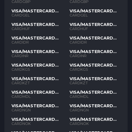
GBP
GBP
CARDGBP
CARDGBP
VISA/MASTERCARD
VISA/MASTERCARD
GEL
GEL
CARDGEL
CARDGEL
VISA/MASTERCARD
VISA/MASTERCARD
HUF
HUF
CARDHUF
CARDHUF
VISA/MASTERCARD
VISA/MASTERCARD
IDR
IDR
CARDIDR
CARDIDR
VISA/MASTERCARD
VISA/MASTERCARD
INR
INR
CARDINR
CARDINR
VISA/MASTERCARD
VISA/MASTERCARD
KGS
KGS
CARDKGS
CARDKGS
VISA/MASTERCARD
VISA/MASTERCARD
KZT
KZT
CARDKZT
CARDKZT
VISA/MASTERCARD
VISA/MASTERCARD
MDL
MDL
CARDMDL
CARDMDL
VISA/MASTERCARD
VISA/MASTERCARD
NGN
NGN
CARDNGN
CARDNGN
VISA/MASTERCARD
VISA/MASTERCARD
NOK
NOK
CARDNOK
CARDNOK