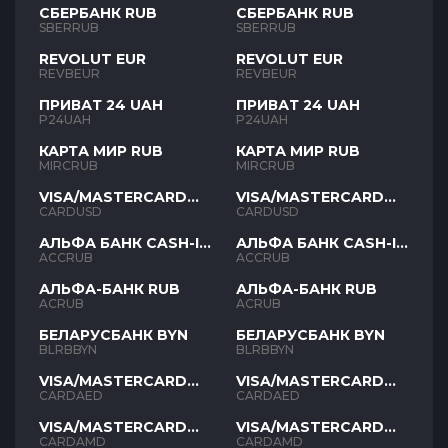
СБЕРБАНК RUB
СБЕРБАНК RUB
SBERRUB
SBERRUB
REVOLUT EUR
REVOLUT EUR
REVBEUR
REVBEUR
ПРИВАТ 24 UAH
ПРИВАТ 24 UAH
P24UAH
P24UAH
КАРТА МИР RUB
КАРТА МИР RUB
MIRCRUB
MIRCRUB
VISA/MASTERCARD
VISA/MASTERCARD
USD
USD
CARDUSD
CARDUSD
АЛЬФА БАНК CASH-IN
АЛЬФА БАНК CASH-IN
RUB
RUB
ACCRUB
ACCRUB
АЛЬФА-БАНК RUB
АЛЬФА-БАНК RUB
ACRUB
ACRUB
БЕЛАРУСБАНК BYN
БЕЛАРУСБАНК BYN
BLRBBYN
BLRBBYN
VISA/MASTERCARD
VISA/MASTERCARD
AED
AED
CARDAED
CARDAED
VISA/MASTERCARD
VISA/MASTERCARD
AMD
AMD
CARDAMD
CARDAMD