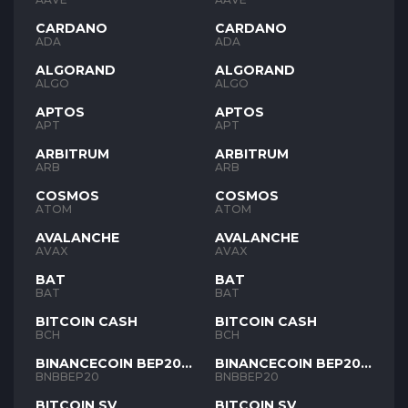
CARDANO
CARDANO
ADA
ADA
ALGORAND
ALGORAND
ALGO
ALGO
APTOS
APTOS
APT
APT
ARBITRUM
ARBITRUM
ARB
ARB
COSMOS
COSMOS
ATOM
ATOM
AVALANCHE
AVALANCHE
AVAX
AVAX
BAT
BAT
BAT
BAT
BITCOIN CASH
BITCOIN CASH
BCH
BCH
BINANCECOIN BEP20
BINANCECOIN BEP20
BNB
BNB
BNBBEP20
BNBBEP20
BITCOIN SV
BITCOIN SV