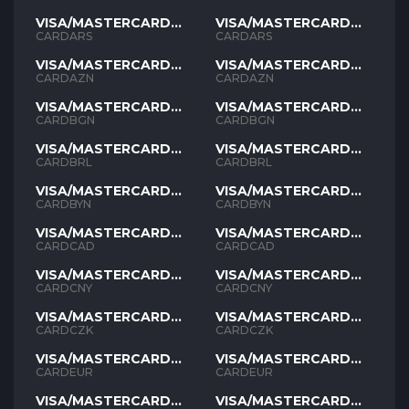
VISA/MASTERCARD
VISA/MASTERCARD
ARS
ARS
CARDARS
CARDARS
VISA/MASTERCARD
VISA/MASTERCARD
AZN
AZN
CARDAZN
CARDAZN
VISA/MASTERCARD
VISA/MASTERCARD
BGN
BGN
CARDBGN
CARDBGN
VISA/MASTERCARD
VISA/MASTERCARD
BRL
BRL
CARDBRL
CARDBRL
VISA/MASTERCARD
VISA/MASTERCARD
BYN
BYN
CARDBYN
CARDBYN
VISA/MASTERCARD
VISA/MASTERCARD
CAD
CAD
CARDCAD
CARDCAD
VISA/MASTERCARD
VISA/MASTERCARD
CNY
CNY
CARDCNY
CARDCNY
VISA/MASTERCARD
VISA/MASTERCARD
CZK
CZK
CARDCZK
CARDCZK
VISA/MASTERCARD
VISA/MASTERCARD
EUR
EUR
CARDEUR
CARDEUR
VISA/MASTERCARD
VISA/MASTERCARD