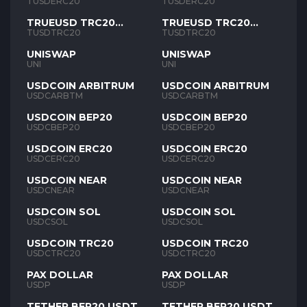
TUSD
TUSD
TUSDERC20
TUSDERC20
TRUEUSD TRC20
TRUEUSD TRC20
TUSD
TUSD
TUSDTRC20
TUSDTRC20
UNISWAP
UNISWAP
UNI
UNI
USDCOIN ARBITRUM
USDCOIN ARBITRUM
USDCARBTM
USDCARBTM
USDCOIN BEP20
USDCOIN BEP20
USDCBEP20
USDCBEP20
USDCOIN ERC20
USDCOIN ERC20
USDCERC20
USDCERC20
USDCOIN NEAR
USDCOIN NEAR
USDCNEAR
USDCNEAR
USDCOIN SOL
USDCOIN SOL
USDCSOL
USDCSOL
USDCOIN TRC20
USDCOIN TRC20
USDCTRC20
USDCTRC20
PAX DOLLAR
PAX DOLLAR
USDP
USDP
TETHER BEP20 USDT
TETHER BEP20 USDT