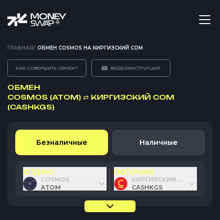
ГЛАВНАЯ
/
ОБМЕН COSMOS НА КИРГИЗСКИЙ СОМ
КАК СОВЕРШИТЬ ОБМЕН?
ВИДЕОИНСТРУКЦИЯ
ОБМЕН
COSMOS (ATOM)
⇄
КИРГИЗСКИЙ СОМ
(CASHKGS)
Безналичные
Наличные
ОТДАЮ
ПОЛУЧАЮ
COSMOS
КИРГИЗСКИЙ СОМ
ATOM
CASHKGS