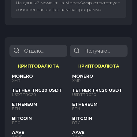
На данный момент на MoneySwap отсутствует
собственная реферальная программа.
КРИПТОВАЛЮТА
КРИПТОВАЛЮТА
MONERO
MONERO
XMR
XMR
TETHER TRC20 USDT
TETHER TRC20 USDT
USDTTRC20
USDTTRC20
ETHEREUM
ETHEREUM
ETH
ETH
BITCOIN
BITCOIN
BTC
BTC
AAVE
AAVE
AAVE
AAVE