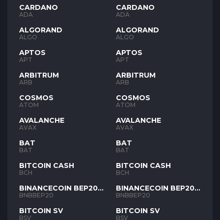
CARDANO
CARDANO
ADA
ADA
ALGORAND
ALGORAND
ALGO
ALGO
APTOS
APTOS
APT
APT
ARBITRUM
ARBITRUM
ARB
ARB
COSMOS
COSMOS
ATOM
ATOM
AVALANCHE
AVALANCHE
AVAX
AVAX
BAT
BAT
BAT
BAT
BITCOIN CASH
BITCOIN CASH
BCH
BCH
BINANCECOIN BEP20
BINANCECOIN BEP20
BNB
BNB
BNBBEP20
BNBBEP20
BITCOIN SV
BITCOIN SV
BSV
BSV