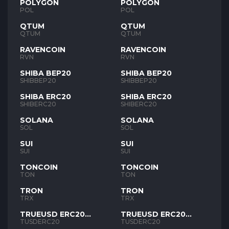
POLYGON
POLYGON
POL
POL
QTUM
QTUM
QTUM
QTUM
RAVENCOIN
RAVENCOIN
RVN
RVN
SHIBA BEP20
SHIBA BEP20
SHIBBEP20
SHIBBEP20
SHIBA ERC20
SHIBA ERC20
SHIBERC20
SHIBERC20
SOLANA
SOLANA
SOL
SOL
SUI
SUI
SUI
SUI
TONCOIN
TONCOIN
TON
TON
TRON
TRON
TRX
TRX
TRUEUSD ERC20
TRUEUSD ERC20
TUSD
TUSD
TUSDERC20
TUSDERC20