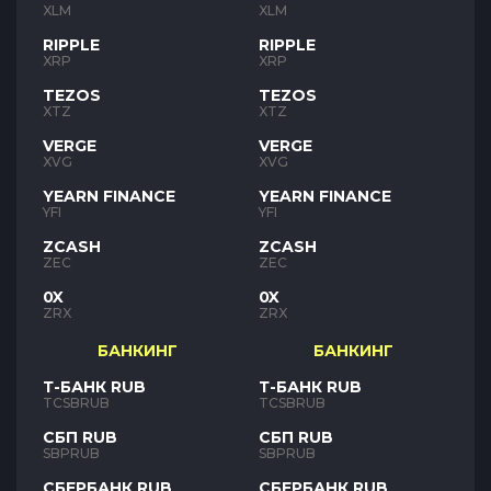
XLM
XLM
RIPPLE
RIPPLE
XRP
XRP
TEZOS
TEZOS
XTZ
XTZ
VERGE
VERGE
XVG
XVG
YEARN FINANCE
YEARN FINANCE
YFI
YFI
ZCASH
ZCASH
ZEC
ZEC
0X
0X
ZRX
ZRX
БАНКИНГ
БАНКИНГ
Т-БАНК RUB
Т-БАНК RUB
TCSBRUB
TCSBRUB
СБП RUB
СБП RUB
SBPRUB
SBPRUB
СБЕРБАНК RUB
СБЕРБАНК RUB