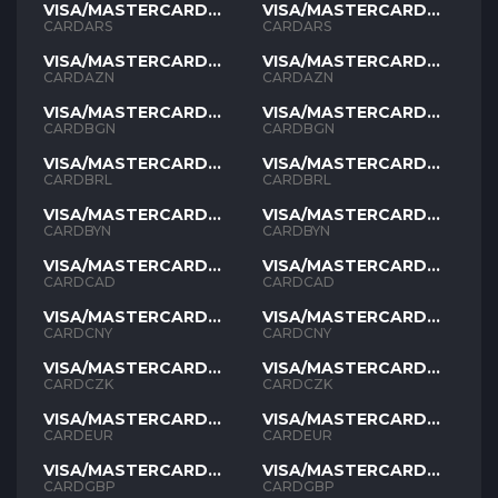
VISA/MASTERCARD
VISA/MASTERCARD
ARS
ARS
CARDARS
CARDARS
VISA/MASTERCARD
VISA/MASTERCARD
AZN
AZN
CARDAZN
CARDAZN
VISA/MASTERCARD
VISA/MASTERCARD
BGN
BGN
CARDBGN
CARDBGN
VISA/MASTERCARD
VISA/MASTERCARD
BRL
BRL
CARDBRL
CARDBRL
VISA/MASTERCARD
VISA/MASTERCARD
BYN
BYN
CARDBYN
CARDBYN
VISA/MASTERCARD
VISA/MASTERCARD
CAD
CAD
CARDCAD
CARDCAD
VISA/MASTERCARD
VISA/MASTERCARD
CNY
CNY
CARDCNY
CARDCNY
VISA/MASTERCARD
VISA/MASTERCARD
CZK
CZK
CARDCZK
CARDCZK
VISA/MASTERCARD
VISA/MASTERCARD
EUR
EUR
CARDEUR
CARDEUR
VISA/MASTERCARD
VISA/MASTERCARD
GBP
GBP
CARDGBP
CARDGBP