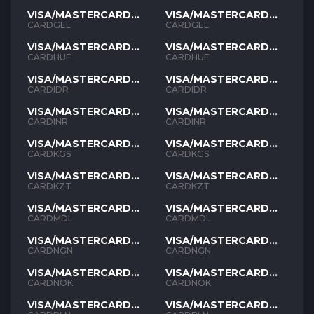
VISA/MASTERCARD
VISA/MASTERCARD
GEL
GEL
CARDGEL
CARDGEL
VISA/MASTERCARD
VISA/MASTERCARD
HUF
HUF
CARDHUF
CARDHUF
VISA/MASTERCARD
VISA/MASTERCARD
IDR
IDR
CARDIDR
CARDIDR
VISA/MASTERCARD
VISA/MASTERCARD
INR
INR
CARDINR
CARDINR
VISA/MASTERCARD
VISA/MASTERCARD
KGS
KGS
CARDKGS
CARDKGS
VISA/MASTERCARD
VISA/MASTERCARD
KZT
KZT
CARDKZT
CARDKZT
VISA/MASTERCARD
VISA/MASTERCARD
MDL
MDL
CARDMDL
CARDMDL
VISA/MASTERCARD
VISA/MASTERCARD
NGN
NGN
CARDNGN
CARDNGN
VISA/MASTERCARD
VISA/MASTERCARD
NOK
NOK
CARDNOK
CARDNOK
VISA/MASTERCARD
VISA/MASTERCARD