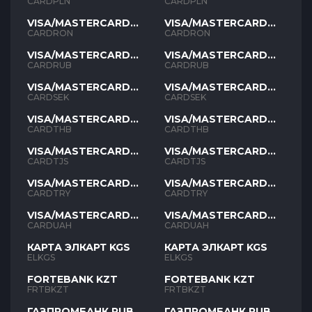
PLN
PLN
CARDPLN
CARDPLN
VISA/MASTERCARD
VISA/MASTERCARD
RON
RON
CARDRON
CARDRON
VISA/MASTERCARD
VISA/MASTERCARD
RUB
RUB
CARDRUB
CARDRUB
VISA/MASTERCARD
VISA/MASTERCARD
SEK
SEK
CARDSEK
CARDSEK
VISA/MASTERCARD
VISA/MASTERCARD
THB
THB
CARDTHB
CARDTHB
VISA/MASTERCARD
VISA/MASTERCARD
TJS
TJS
CARDTJS
CARDTJS
VISA/MASTERCARD
VISA/MASTERCARD
TYR
TYR
CARDTRY
CARDTRY
VISA/MASTERCARD
VISA/MASTERCARD
UAH
UAH
CARDUAH
CARDUAH
КАРТА ЭЛКАРТ KGS
КАРТА ЭЛКАРТ KGS
ELKGS
ELKGS
FORTEBANK KZT
FORTEBANK KZT
FRTBKZT
FRTBKZT
ГАЗПРОМБАНК RUB
ГАЗПРОМБАНК RUB