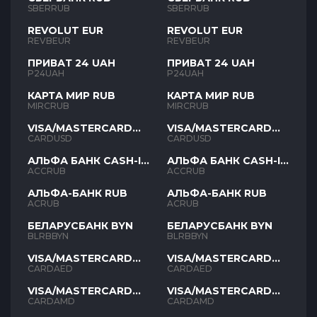
SBERRUB
SBERRUB
REVOLUT EUR
REVOLUT EUR
REVBEUR
REVBEUR
ПРИВАТ 24 UAH
ПРИВАТ 24 UAH
P24UAH
P24UAH
КАРТА МИР RUB
КАРТА МИР RUB
MIRCRUB
MIRCRUB
VISA/MASTERCARD
VISA/MASTERCARD
USD
USD
CARDUSD
CARDUSD
АЛЬФА БАНК CASH-IN
АЛЬФА БАНК CASH-IN
RUB
RUB
ACCRUB
ACCRUB
АЛЬФА-БАНК RUB
АЛЬФА-БАНК RUB
ACRUB
ACRUB
БЕЛАРУСБАНК BYN
БЕЛАРУСБАНК BYN
BLRBBYN
BLRBBYN
VISA/MASTERCARD
VISA/MASTERCARD
AED
AED
CARDAED
CARDAED
VISA/MASTERCARD
VISA/MASTERCARD
AMD
AMD
CARDAMD
CARDAMD