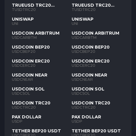
TRUEUSD TRC20
TRUEUSD TRC20
TUSD
TUSD
TUSDTRC20
TUSDTRC20
UNISWAP
UNISWAP
UNI
UNI
USDCOIN ARBITRUM
USDCOIN ARBITRUM
USDCARBTM
USDCARBTM
USDCOIN BEP20
USDCOIN BEP20
USDCBEP20
USDCBEP20
USDCOIN ERC20
USDCOIN ERC20
USDCERC20
USDCERC20
USDCOIN NEAR
USDCOIN NEAR
USDCNEAR
USDCNEAR
USDCOIN SOL
USDCOIN SOL
USDCSOL
USDCSOL
USDCOIN TRC20
USDCOIN TRC20
USDCTRC20
USDCTRC20
PAX DOLLAR
PAX DOLLAR
USDP
USDP
TETHER BEP20 USDT
TETHER BEP20 USDT
USDTBEP20
USDTBEP20