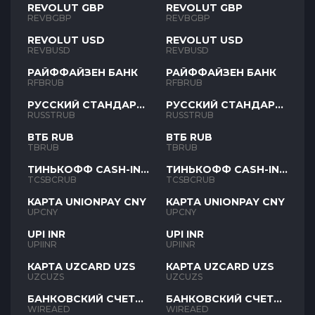
REVOLUT GBP
REVOLUT GBP
REVBGBP
REVBGBP
REVOLUT USD
REVOLUT USD
REVBUSD
REVBUSD
РАЙФФАЙЗЕН БАНК
РАЙФФАЙЗЕН БАНК
RFBRUB
RFBRUB
РУССКИЙ СТАНДАРТ
РУССКИЙ СТАНДАРТ
RUB
RUB
RUSSTRUB
RUSSTRUB
ВТБ RUB
ВТБ RUB
TBRUB
TBRUB
ТИНЬКОФФ CASH-IN
ТИНЬКОФФ CASH-IN
RUB
RUB
TCSBCRUB
TCSBCRUB
КАРТА UNIONPAY CNY
КАРТА UNIONPAY CNY
UPCNY
UPCNY
UPI INR
UPI INR
UPIINR
UPIINR
КАРТА UZCARD UZS
КАРТА UZCARD UZS
UZCUZS
UZCUZS
БАНКОВСКИЙ СЧЕТ
БАНКОВСКИЙ СЧЕТ
AED
AED
WIREAED
WIREAED