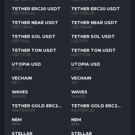
TETHER ERC20 USDT
TETHER ERC20 USDT
USDTERC20
USDTERC20
TETHER NEAR USDT
TETHER NEAR USDT
USDTNEAR
USDTNEAR
TETHER SOL USDT
TETHER SOL USDT
USDTSOL
USDTSOL
TETHER TON USDT
TETHER TON USDT
USDTTON
USDTTON
UTOPIA USD
UTOPIA USD
UUSD
UUSD
VECHAIN
VECHAIN
VET
VET
WAVES
WAVES
WAVES
WAVES
TETHER GOLD ERC20
TETHER GOLD ERC20
XAUT
XAUT
XAUTERC20
XAUTERC20
NEM
NEM
XEM
XEM
STELLAR
STELLAR