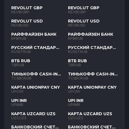
REVOLUT GBP
REVOLUT GBP
REVBGBP
REVBGBP
REVOLUT USD
REVOLUT USD
REVBUSD
REVBUSD
РАЙФФАЙЗЕН БАНК
РАЙФФАЙЗЕН БАНК
RFBRUB
RFBRUB
РУССКИЙ СТАНДАРТ
РУССКИЙ СТАНДАРТ
RUB
RUB
RUSSTRUB
RUSSTRUB
ВТБ RUB
ВТБ RUB
TBRUB
TBRUB
ТИНЬКОФФ CASH-IN
ТИНЬКОФФ CASH-IN
RUB
RUB
TCSBCRUB
TCSBCRUB
КАРТА UNIONPAY CNY
КАРТА UNIONPAY CNY
UPCNY
UPCNY
UPI INR
UPI INR
UPIINR
UPIINR
КАРТА UZCARD UZS
КАРТА UZCARD UZS
UZCUZS
UZCUZS
БАНКОВСКИЙ СЧЕТ
БАНКОВСКИЙ СЧЕТ