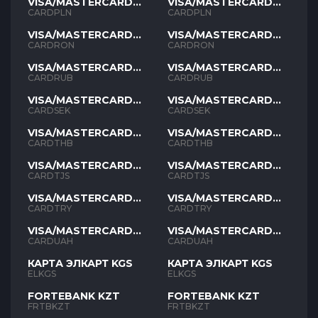
VISA/MASTERCARD
VISA/MASTERCARD
PLN
PLN
CARDPLN
CARDPLN
VISA/MASTERCARD
VISA/MASTERCARD
RON
RON
CARDRON
CARDRON
VISA/MASTERCARD
VISA/MASTERCARD
RUB
RUB
CARDRUB
CARDRUB
VISA/MASTERCARD
VISA/MASTERCARD
SEK
SEK
CARDSEK
CARDSEK
VISA/MASTERCARD
VISA/MASTERCARD
THB
THB
CARDTHB
CARDTHB
VISA/MASTERCARD
VISA/MASTERCARD
TJS
TJS
CARDTJS
CARDTJS
VISA/MASTERCARD
VISA/MASTERCARD
TYR
TYR
CARDTRY
CARDTRY
VISA/MASTERCARD
VISA/MASTERCARD
UAH
UAH
CARDUAH
CARDUAH
КАРТА ЭЛКАРТ KGS
КАРТА ЭЛКАРТ KGS
ELKGS
ELKGS
FORTEBANK KZT
FORTEBANK KZT
FRTBKZT
FRTBKZT