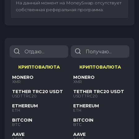
На данный момент на MoneySwap отсутствует
собственная реферальная программа.
КРИПТОВАЛЮТА
КРИПТОВАЛЮТА
MONERO
MONERO
XMR
XMR
TETHER TRC20 USDT
TETHER TRC20 USDT
USDTTRC20
USDTTRC20
ETHEREUM
ETHEREUM
ETH
ETH
BITCOIN
BITCOIN
BTC
BTC
AAVE
AAVE
AAVE
AAVE