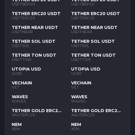
USDTBEP20
USDTBEP20
TETHER ERC20 USDT
TETHER ERC20 USDT
USDTERC20
USDTERC20
TETHER NEAR USDT
TETHER NEAR USDT
USDTNEAR
USDTNEAR
TETHER SOL USDT
TETHER SOL USDT
USDTSOL
USDTSOL
TETHER TON USDT
TETHER TON USDT
USDTTON
USDTTON
UTOPIA USD
UTOPIA USD
UUSD
UUSD
VECHAIN
VECHAIN
VET
VET
WAVES
WAVES
WAVES
WAVES
TETHER GOLD ERC20
TETHER GOLD ERC20
XAUT
XAUT
XAUTERC20
XAUTERC20
NEM
NEM
XEM
XEM