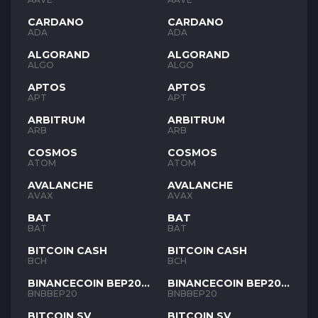
CARDANO
CARDANO
ADA
ADA
ALGORAND
ALGORAND
ALGO
ALGO
APTOS
APTOS
APT
APT
ARBITRUM
ARBITRUM
ARB
ARB
COSMOS
COSMOS
ATOM
ATOM
AVALANCHE
AVALANCHE
AVAX
AVAX
BAT
BAT
BAT
BAT
BITCOIN CASH
BITCOIN CASH
BCH
BCH
BINANCECOIN BEP20
BINANCECOIN BEP20
BNB
BNB
BNBBEP20
BNBBEP20
BITCOIN SV
BITCOIN SV