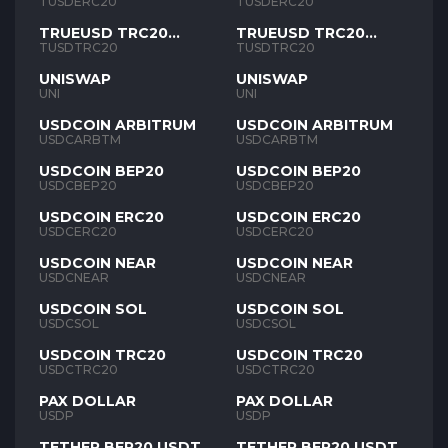
TUSD
TUSD
TUSDERC20
TUSDERC20
TRUEUSD TRC20
TRUEUSD TRC20
TUSD
TUSD
TUSDTRC20
TUSDTRC20
UNISWAP
UNISWAP
UNI
UNI
USDCOIN ARBITRUM
USDCOIN ARBITRUM
USDCARBTM
USDCARBTM
USDCOIN BEP20
USDCOIN BEP20
USDCBEP20
USDCBEP20
USDCOIN ERC20
USDCOIN ERC20
USDCERC20
USDCERC20
USDCOIN NEAR
USDCOIN NEAR
USDCNEAR
USDCNEAR
USDCOIN SOL
USDCOIN SOL
USDCSOL
USDCSOL
USDCOIN TRC20
USDCOIN TRC20
USDCTRC20
USDCTRC20
PAX DOLLAR
PAX DOLLAR
USDP
USDP
TETHER BEP20 USDT
TETHER BEP20 USDT