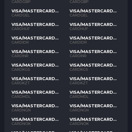
GBP
GBP
CARDGBP
CARDGBP
VISA/MASTERCARD
VISA/MASTERCARD
GEL
GEL
CARDGEL
CARDGEL
VISA/MASTERCARD
VISA/MASTERCARD
HUF
HUF
CARDHUF
CARDHUF
VISA/MASTERCARD
VISA/MASTERCARD
IDR
IDR
CARDIDR
CARDIDR
VISA/MASTERCARD
VISA/MASTERCARD
INR
INR
CARDINR
CARDINR
VISA/MASTERCARD
VISA/MASTERCARD
KGS
KGS
CARDKGS
CARDKGS
VISA/MASTERCARD
VISA/MASTERCARD
KZT
KZT
CARDKZT
CARDKZT
VISA/MASTERCARD
VISA/MASTERCARD
MDL
MDL
CARDMDL
CARDMDL
VISA/MASTERCARD
VISA/MASTERCARD
NGN
NGN
CARDNGN
CARDNGN
VISA/MASTERCARD
VISA/MASTERCARD
NOK
NOK
CARDNOK
CARDNOK