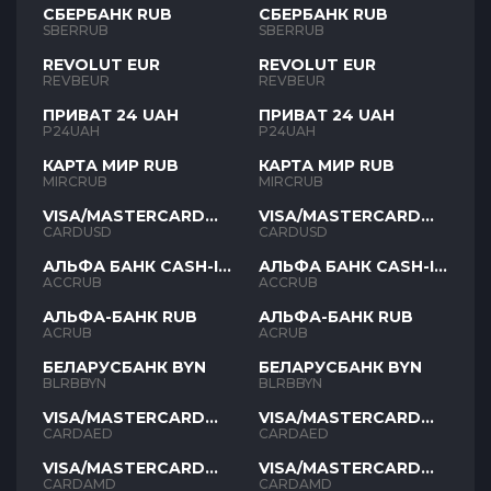
СБЕРБАНК RUB
СБЕРБАНК RUB
SBERRUB
SBERRUB
REVOLUT EUR
REVOLUT EUR
REVBEUR
REVBEUR
ПРИВАТ 24 UAH
ПРИВАТ 24 UAH
P24UAH
P24UAH
КАРТА МИР RUB
КАРТА МИР RUB
MIRCRUB
MIRCRUB
VISA/MASTERCARD
VISA/MASTERCARD
USD
USD
CARDUSD
CARDUSD
АЛЬФА БАНК CASH-IN
АЛЬФА БАНК CASH-IN
RUB
RUB
ACCRUB
ACCRUB
АЛЬФА-БАНК RUB
АЛЬФА-БАНК RUB
ACRUB
ACRUB
БЕЛАРУСБАНК BYN
БЕЛАРУСБАНК BYN
BLRBBYN
BLRBBYN
VISA/MASTERCARD
VISA/MASTERCARD
AED
AED
CARDAED
CARDAED
VISA/MASTERCARD
VISA/MASTERCARD
AMD
AMD
CARDAMD
CARDAMD