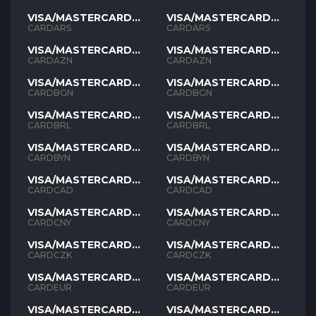
VISA/MASTERCARD
VISA/MASTERCARD
ARS
ARS
CARDARS
CARDARS
VISA/MASTERCARD
VISA/MASTERCARD
AZN
AZN
CARDAZN
CARDAZN
VISA/MASTERCARD
VISA/MASTERCARD
BGN
BGN
CARDBGN
CARDBGN
VISA/MASTERCARD
VISA/MASTERCARD
BRL
BRL
CARDBRL
CARDBRL
VISA/MASTERCARD
VISA/MASTERCARD
BYN
BYN
CARDBYN
CARDBYN
VISA/MASTERCARD
VISA/MASTERCARD
CAD
CAD
CARDCAD
CARDCAD
VISA/MASTERCARD
VISA/MASTERCARD
CNY
CNY
CARDCNY
CARDCNY
VISA/MASTERCARD
VISA/MASTERCARD
CZK
CZK
CARDCZK
CARDCZK
VISA/MASTERCARD
VISA/MASTERCARD
EUR
EUR
CARDEUR
CARDEUR
VISA/MASTERCARD
VISA/MASTERCARD