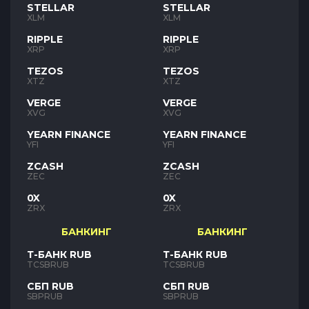
STELLAR
STELLAR
XLM
XLM
RIPPLE
RIPPLE
XRP
XRP
TEZOS
TEZOS
XTZ
XTZ
VERGE
VERGE
XVG
XVG
YEARN FINANCE
YEARN FINANCE
YFI
YFI
ZCASH
ZCASH
ZEC
ZEC
0X
0X
ZRX
ZRX
БАНКИНГ
БАНКИНГ
Т-БАНК RUB
Т-БАНК RUB
TCSBRUB
TCSBRUB
СБП RUB
СБП RUB
SBPRUB
SBPRUB