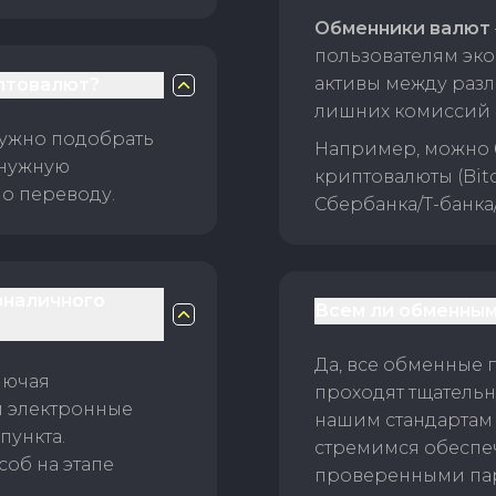
Обменники валют
пользователям эко
активы между раз
птовалют?
лишних комиссий 
нужно подобрать
Например, можно 
 нужную
криптовалюты (Bitc
о переводу.
Сбербанка/Т-банка
зналичного
Всем ли обменным
Да, все обменные 
лючая
проходят тщательн
и электронные
нашим стандартам
пункта.
стремимся обеспе
об на этапе
проверенными пар