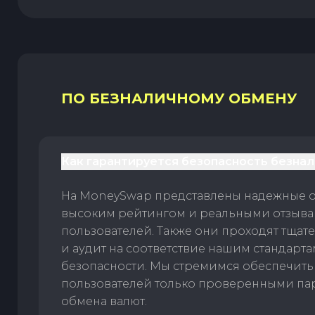
ПО БЕЗНАЛИЧНОМУ ОБМЕНУ
Как гарантируется безопасность безна
На MoneySwap представлены надежные 
высоким рейтингом и реальными отзыв
пользователей. Также они проходят тщат
и аудит на соответствие нашим стандарт
безопасности. Мы стремимся обеспечить
пользователей только проверенными па
обмена валют.