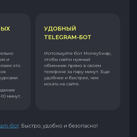
НЫХ
УДОБНЫЙ
TELEGRAM-БОТ
тельно
Используйте бот MoneySwap,
их и
чтобы найти нужный
елаем это
обменник прямо в своем
сок
телефоне за пару минут. Еще
курсами.
удобнее и быстрее, чем
искать на сайте.
ждение
–10 минут.
ram-бот
. Быстро, удобно и безопасно!