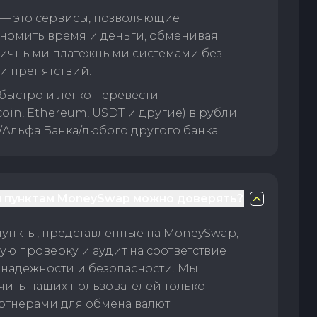
— это сервисы, позволяющие
номить время и деньги, обменивая
личными платежными системами без
и препятствий.
быстро и легко перевести
oin, Ethereum, USDT и другие) в рубли
/Альфа Банка/любого другого банка.
 пунктам MoneySwap можно доверять?
пункты, представленные на MoneySwap,
ую проверку и аудит на соответствие
 надежности и безопасности. Мы
чить наших пользователей только
тнерами для обмена валют.