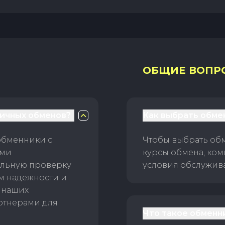
ОБЩИЕ ВОПР
личных обменов?
Как выбрать обме
обменники с
Чтобы выбрать об
ами
курсы обмена, ком
ельную проверку
условия обслужив
ам надежности и
 наших
ртнерами для
Что такое обменн