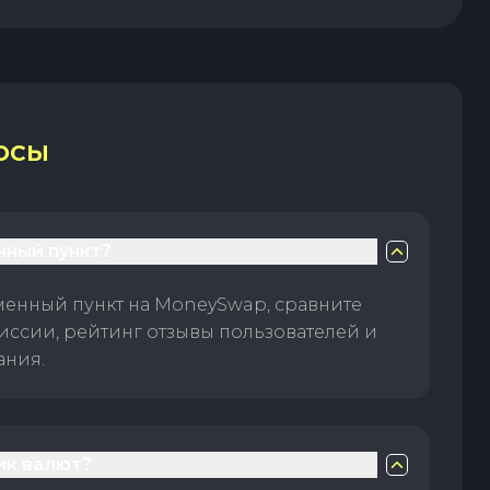
ОСЫ
нный пункт?
менный пункт на MoneySwap, сравните
иссии, рейтинг отзывы пользователей и
ания.
ик валют?