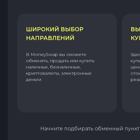
ШИРОКИЙ ВЫБОР
ВЫ
НАПРАВЛЕНИЙ
КУ
В MoneySwap вы сможете
Зде
обменять, продать или купить
куп
наличные, безналичные,
цен
криптовалюты, электронные
сто
деньги.
реа
Начните подбирать обменный пункт 