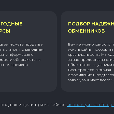
ГОДНЫЕ
ПОДБОР НАДЕЖ
РСЫ
ОБМЕННИКОВ
сь вы можете продать и
Вам не нужно самостоя
ить активы по выгодным
искать сайты, проверять 
ам. Информация о
сравнивать цены. Мы сд
имости обновляется в
за вас, предоставив спи
льном времени.
обменников с лучшими 
Весь процесс, включая
оформление и подтвер
заявки, занимает всего 5
под ваши цели прямо сейчас,
используя наш Teleg