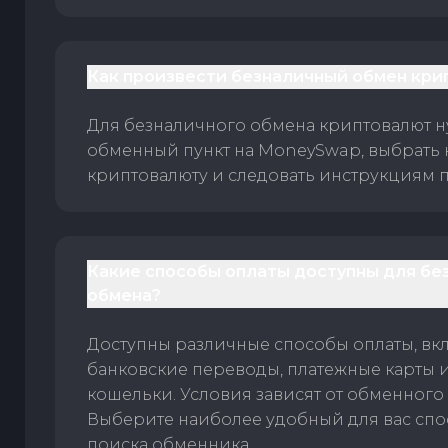
Как произвести безналичный обмен кри
Для безналичного обмена криптовалют 
обменный пункт на MoneySwap, выбрать
криптовалюту и следовать инструкциям п
Какие способы оплаты доступны для бе
обмена?
Доступны различные способы оплаты, вк
банковские переводы, платежные карты 
кошельки. Условия зависят от обменного 
Выберите наиболее удобный для вас спос
поиска обменника.