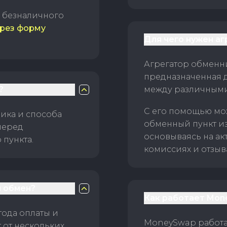
б безналичного
рез форму
Для чего нужен а
Агрегатор обменни
предназначенная 
?
между различным
С его помощью мо
ика и способа
обменный пункт и
перед
основываясь на ак
пункта.
комиссиях и отзыв
 обмен?
Как работает Mon
тода оплаты и
MoneySwap работае
 от нескольких