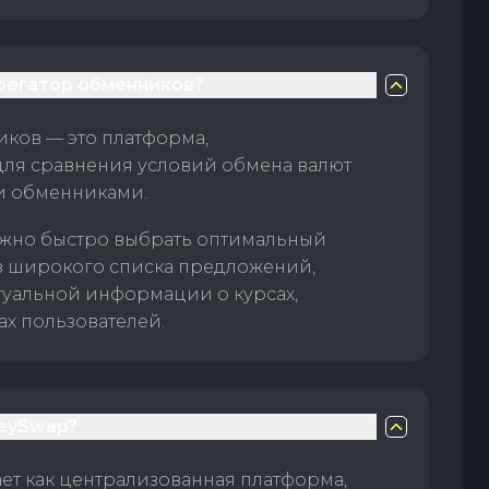
грегатор обменников?
ков — это платформа,
для сравнения условий обмена валют
и обменниками.
жно быстро выбрать оптимальный
з широкого списка предложений,
туальной информации о курсах,
ах пользователей.
eySwap?
т как централизованная платформа,