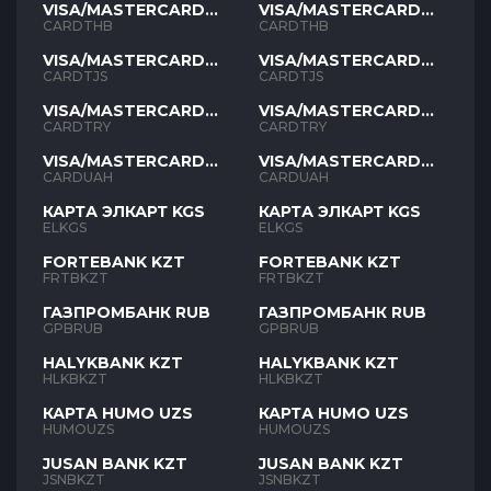
VISA/MASTERCARD
VISA/MASTERCARD
THB
THB
CARDTHB
CARDTHB
VISA/MASTERCARD
VISA/MASTERCARD
TJS
TJS
CARDTJS
CARDTJS
VISA/MASTERCARD
VISA/MASTERCARD
TYR
TYR
CARDTRY
CARDTRY
VISA/MASTERCARD
VISA/MASTERCARD
UAH
UAH
CARDUAH
CARDUAH
КАРТА ЭЛКАРТ KGS
КАРТА ЭЛКАРТ KGS
ELKGS
ELKGS
FORTEBANK KZT
FORTEBANK KZT
FRTBKZT
FRTBKZT
ГАЗПРОМБАНК RUB
ГАЗПРОМБАНК RUB
GPBRUB
GPBRUB
HALYKBANK KZT
HALYKBANK KZT
HLKBKZT
HLKBKZT
КАРТА HUMO UZS
КАРТА HUMO UZS
HUMOUZS
HUMOUZS
JUSAN BANK KZT
JUSAN BANK KZT
JSNBKZT
JSNBKZT