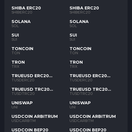
SHIBA ERC20
SHIBA ERC20
SHIBERC20
SHIBERC20
SOLANA
SOLANA
SOL
SOL
SUI
SUI
SUI
SUI
TONCOIN
TONCOIN
TON
TON
TRON
TRON
TRX
TRX
TRUEUSD ERC20
TRUEUSD ERC20
TUSD
TUSD
TUSDERC20
TUSDERC20
TRUEUSD TRC20
TRUEUSD TRC20
TUSD
TUSD
TUSDTRC20
TUSDTRC20
UNISWAP
UNISWAP
UNI
UNI
USDCOIN ARBITRUM
USDCOIN ARBITRUM
USDCARBTM
USDCARBTM
USDCOIN BEP20
USDCOIN BEP20