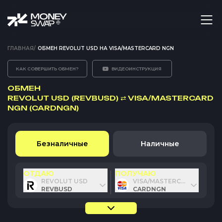
ГЛАВНАЯ
/
ОБМЕН REVOLUT USD НА VISA/MASTERCARD NGN
КАК СОВЕРШИТЬ ОБМЕН?
ВИДЕОИНСТРУКЦИЯ
ОБМЕН
REVOLUT USD (REVBUSD)
⇄
VISA/MASTERCARD
NGN (CARDNGN)
Безналичные
Наличные
ОТДАЮ
ПОЛУЧАЮ
REVOLUT USD
VISA/MASTERCARD NGN
REVBUSD
CARDNGN