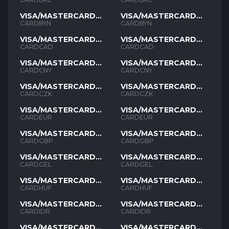
VISA/MASTERCARD
VISA/MASTERCARD
BYN
BYN
CARDBYN
CARDBYN
VISA/MASTERCARD
VISA/MASTERCARD
CAD
CAD
CARDCAD
CARDCAD
VISA/MASTERCARD
VISA/MASTERCARD
CNY
CNY
CARDCNY
CARDCNY
VISA/MASTERCARD
VISA/MASTERCARD
CZK
CZK
CARDCZK
CARDCZK
VISA/MASTERCARD
VISA/MASTERCARD
EUR
EUR
CARDEUR
CARDEUR
VISA/MASTERCARD
VISA/MASTERCARD
GBP
GBP
CARDGBP
CARDGBP
VISA/MASTERCARD
VISA/MASTERCARD
GEL
GEL
CARDGEL
CARDGEL
VISA/MASTERCARD
VISA/MASTERCARD
HUF
HUF
CARDHUF
CARDHUF
VISA/MASTERCARD
VISA/MASTERCARD
IDR
IDR
CARDIDR
CARDIDR
VISA/MASTERCARD
VISA/MASTERCARD