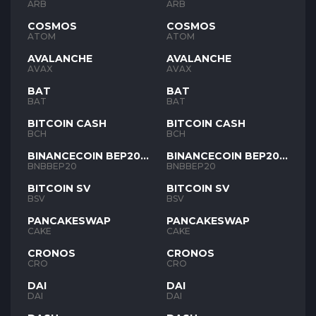
ARB
ARB
COSMOS
COSMOS
ATOM
ATOM
AVALANCHE
AVALANCHE
AVAX
AVAX
BAT
BAT
BAT
BAT
BITCOIN CASH
BITCOIN CASH
BCH
BCH
BINANCECOIN BEP20
BINANCECOIN BEP20
BNB
BNB
BNBBEP20
BNBBEP20
BITCOIN SV
BITCOIN SV
BSV
BSV
PANCAKESWAP
PANCAKESWAP
CAKE
CAKE
CRONOS
CRONOS
CRO
CRO
DAI
DAI
DAI
DAI