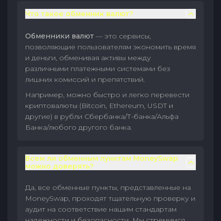
Что такое обменник валют?
Обменники валют
— это сервисы,
позволяющие пользователям экономить время
и деньги, обменивая активы между
различными платежными системами без
лишних комиссий и препятствий.
Например, можно быстро и легко перевести
криптовалюты (Bitcoin, Ethereum, USDT и
другие) в рубли Сбербанка/Т-банка/Альфа
Банка/любого другого банка.
Всем ли обменным пунктам MoneySwap
можно доверять?
Да, все обменные пункты, представленные на
MoneySwap, проходят тщательную проверку и
аудит на соответствие нашим стандартам
надежности и безопасности. Мы стремимся