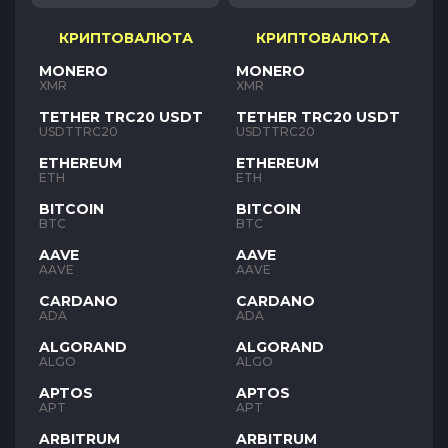
КРИПТОВАЛЮТА
КРИПТОВАЛЮТА
MONERO
MONERO
XMR
XMR
TETHER TRC20 USDT
TETHER TRC20 USDT
USDTTRC20
USDTTRC20
ETHEREUM
ETHEREUM
ETH
ETH
BITCOIN
BITCOIN
BTC
BTC
AAVE
AAVE
AAVE
AAVE
CARDANO
CARDANO
ADA
ADA
ALGORAND
ALGORAND
ALGO
ALGO
APTOS
APTOS
APT
APT
ARBITRUM
ARBITRUM