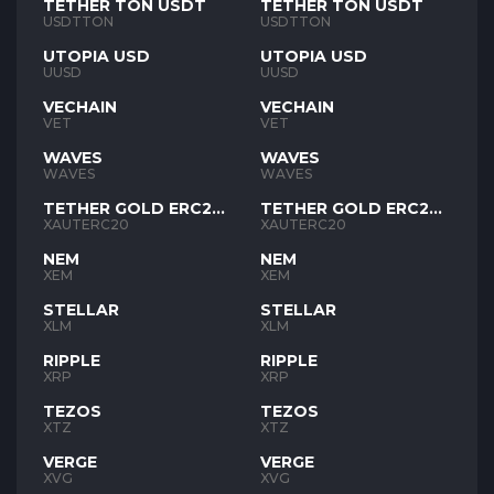
TETHER TON USDT
TETHER TON USDT
USDTTON
USDTTON
UTOPIA USD
UTOPIA USD
UUSD
UUSD
VECHAIN
VECHAIN
VET
VET
WAVES
WAVES
WAVES
WAVES
TETHER GOLD ERC20
TETHER GOLD ERC20
XAUT
XAUT
XAUTERC20
XAUTERC20
NEM
NEM
XEM
XEM
STELLAR
STELLAR
XLM
XLM
RIPPLE
RIPPLE
XRP
XRP
TEZOS
TEZOS
XTZ
XTZ
VERGE
VERGE
XVG
XVG