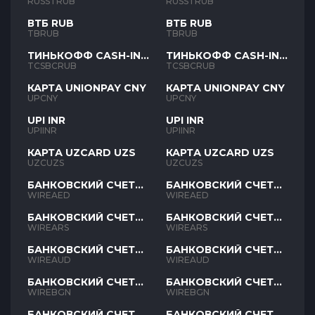
RUB
RUB
RUSSTRUB
RUSSTRUB
ВТБ RUB
ВТБ RUB
TBRUB
TBRUB
ТИНЬКОФФ CASH-IN
ТИНЬКОФФ CASH-IN
RUB
RUB
TCSBCRUB
TCSBCRUB
КАРТА UNIONPAY CNY
КАРТА UNIONPAY CNY
UPCNY
UPCNY
UPI INR
UPI INR
UPIINR
UPIINR
КАРТА UZCARD UZS
КАРТА UZCARD UZS
UZCUZS
UZCUZS
БАНКОВСКИЙ СЧЕТ
БАНКОВСКИЙ СЧЕТ
AED
AED
WIREAED
WIREAED
БАНКОВСКИЙ СЧЕТ
БАНКОВСКИЙ СЧЕТ
ARS
ARS
WIREARS
WIREARS
БАНКОВСКИЙ СЧЕТ
БАНКОВСКИЙ СЧЕТ
AUD
AUD
WIREAUD
WIREAUD
БАНКОВСКИЙ СЧЕТ
БАНКОВСКИЙ СЧЕТ
BGN
BGN
WIREBGN
WIREBGN
БАНКОВСКИЙ СЧЕТ
БАНКОВСКИЙ СЧЕТ