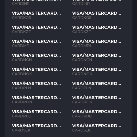
INR
INR
CARDINR
CARDINR
VISA/MASTERCARD
VISA/MASTERCARD
KGS
KGS
CARDKGS
CARDKGS
VISA/MASTERCARD
VISA/MASTERCARD
KZT
KZT
CARDKZT
CARDKZT
VISA/MASTERCARD
VISA/MASTERCARD
MDL
MDL
CARDMDL
CARDMDL
VISA/MASTERCARD
VISA/MASTERCARD
NGN
NGN
CARDNGN
CARDNGN
VISA/MASTERCARD
VISA/MASTERCARD
NOK
NOK
CARDNOK
CARDNOK
VISA/MASTERCARD
VISA/MASTERCARD
PLN
PLN
CARDPLN
CARDPLN
VISA/MASTERCARD
VISA/MASTERCARD
RON
RON
CARDRON
CARDRON
VISA/MASTERCARD
VISA/MASTERCARD
RUB
RUB
CARDRUB
CARDRUB
VISA/MASTERCARD
VISA/MASTERCARD
SEK
SEK
CARDSEK
CARDSEK