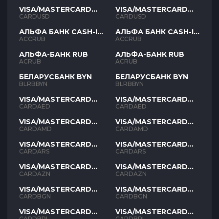
VISA/MASTERCARD
VISA/MASTERCARD
USD
USD
CARDUSD
CARDUSD
АЛЬФА БАНК CASH-IN
АЛЬФА БАНК CASH-IN
RUB
RUB
ACCRUB
ACCRUB
АЛЬФА-БАНК RUB
АЛЬФА-БАНК RUB
ACRUB
ACRUB
БЕЛАРУСБАНК BYN
БЕЛАРУСБАНК BYN
BLRBBYN
BLRBBYN
VISA/MASTERCARD
VISA/MASTERCARD
AED
AED
CARDAED
CARDAED
VISA/MASTERCARD
VISA/MASTERCARD
AMD
AMD
CARDAMD
CARDAMD
VISA/MASTERCARD
VISA/MASTERCARD
ARS
ARS
CARDARS
CARDARS
VISA/MASTERCARD
VISA/MASTERCARD
AZN
AZN
CARDAZN
CARDAZN
VISA/MASTERCARD
VISA/MASTERCARD
BGN
BGN
CARDBGN
CARDBGN
VISA/MASTERCARD
VISA/MASTERCARD
BRL
BRL
CARDBRL
CARDBRL