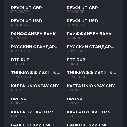
REVOLUT GBP
REVOLUT GBP
REVBGBP
REVBGBP
REVOLUT USD
REVOLUT USD
REVBUSD
REVBUSD
РАЙФФАЙЗЕН БАНК
РАЙФФАЙЗЕН БАНК
RFBRUB
RFBRUB
РУССКИЙ СТАНДАРТ
РУССКИЙ СТАНДАРТ
RUB
RUB
RUSSTRUB
RUSSTRUB
ВТБ RUB
ВТБ RUB
TBRUB
TBRUB
ТИНЬКОФФ CASH-IN
ТИНЬКОФФ CASH-IN
RUB
RUB
TCSBCRUB
TCSBCRUB
КАРТА UNIONPAY CNY
КАРТА UNIONPAY CNY
UPCNY
UPCNY
UPI INR
UPI INR
UPIINR
UPIINR
КАРТА UZCARD UZS
КАРТА UZCARD UZS
UZCUZS
UZCUZS
БАНКОВСКИЙ СЧЕТ
БАНКОВСКИЙ СЧЕТ