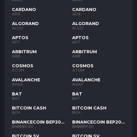
CARDANO
CARDANO
ADA
ADA
ALGORAND
ALGORAND
ALGO
ALGO
APTOS
APTOS
APT
APT
ARBITRUM
ARBITRUM
ARB
ARB
COSMOS
COSMOS
ATOM
ATOM
AVALANCHE
AVALANCHE
AVAX
AVAX
BAT
BAT
BAT
BAT
BITCOIN CASH
BITCOIN CASH
BCH
BCH
BINANCECOIN BEP20
BINANCECOIN BEP20
BNB
BNB
BNBBEP20
BNBBEP20
BITCOIN SV
BITCOIN SV