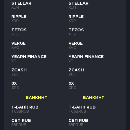
STELLAR
STELLAR
XLM
XLM
RIPPLE
RIPPLE
XRP
XRP
TEZOS
TEZOS
XTZ
XTZ
VERGE
VERGE
XVG
XVG
YEARN FINANCE
YEARN FINANCE
YFI
YFI
ZCASH
ZCASH
ZEC
ZEC
0X
0X
ZRX
ZRX
БАНКИНГ
БАНКИНГ
Т-БАНК RUB
Т-БАНК RUB
TCSBRUB
TCSBRUB
СБП RUB
СБП RUB
SBPRUB
SBPRUB