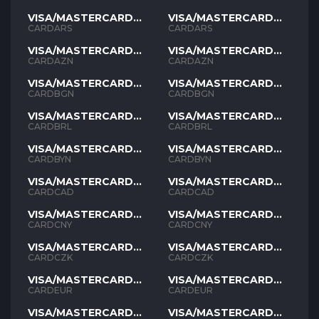
VISA/MASTERCARD
VISA/MASTERCARD
ARS
ARS
CARDARS
CARDARS
VISA/MASTERCARD
VISA/MASTERCARD
AZN
AZN
CARDAZN
CARDAZN
VISA/MASTERCARD
VISA/MASTERCARD
BGN
BGN
CARDBGN
CARDBGN
VISA/MASTERCARD
VISA/MASTERCARD
BRL
BRL
CARDBRL
CARDBRL
VISA/MASTERCARD
VISA/MASTERCARD
BYN
BYN
CARDBYN
CARDBYN
VISA/MASTERCARD
VISA/MASTERCARD
CAD
CAD
CARDCAD
CARDCAD
VISA/MASTERCARD
VISA/MASTERCARD
CNY
CNY
CARDCNY
CARDCNY
VISA/MASTERCARD
VISA/MASTERCARD
CZK
CZK
CARDCZK
CARDCZK
VISA/MASTERCARD
VISA/MASTERCARD
EUR
EUR
CARDEUR
CARDEUR
VISA/MASTERCARD
VISA/MASTERCARD