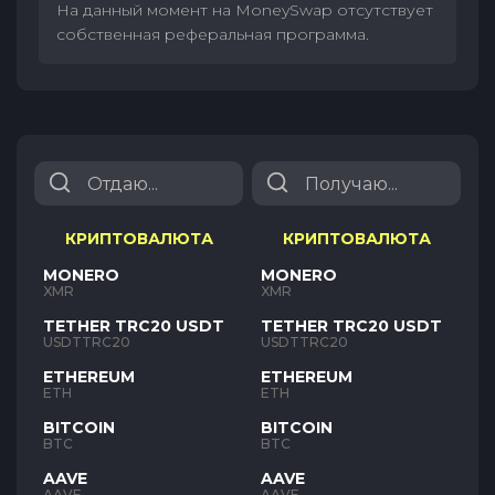
На данный момент на MoneySwap отсутствует
собственная реферальная программа.
КРИПТОВАЛЮТА
КРИПТОВАЛЮТА
MONERO
MONERO
XMR
XMR
TETHER TRC20 USDT
TETHER TRC20 USDT
USDTTRC20
USDTTRC20
ETHEREUM
ETHEREUM
ETH
ETH
BITCOIN
BITCOIN
BTC
BTC
AAVE
AAVE
AAVE
AAVE