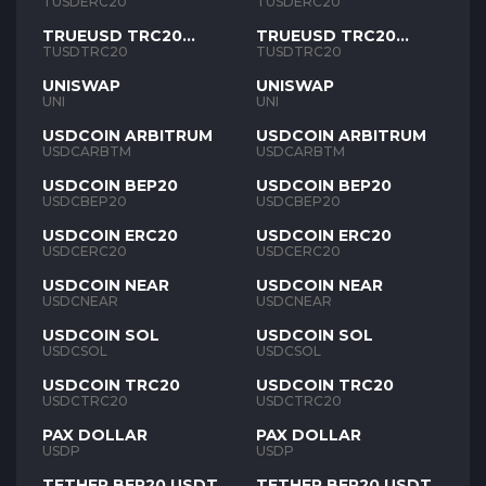
TUSD
TUSD
TUSDERC20
TUSDERC20
TRUEUSD TRC20
TRUEUSD TRC20
TUSD
TUSD
TUSDTRC20
TUSDTRC20
UNISWAP
UNISWAP
UNI
UNI
USDCOIN ARBITRUM
USDCOIN ARBITRUM
USDCARBTM
USDCARBTM
USDCOIN BEP20
USDCOIN BEP20
USDCBEP20
USDCBEP20
USDCOIN ERC20
USDCOIN ERC20
USDCERC20
USDCERC20
USDCOIN NEAR
USDCOIN NEAR
USDCNEAR
USDCNEAR
USDCOIN SOL
USDCOIN SOL
USDCSOL
USDCSOL
USDCOIN TRC20
USDCOIN TRC20
USDCTRC20
USDCTRC20
PAX DOLLAR
PAX DOLLAR
USDP
USDP
TETHER BEP20 USDT
TETHER BEP20 USDT