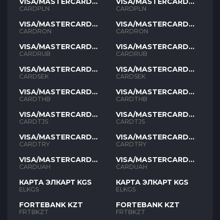
VISA/MASTERCARD
VISA/MASTERCARD
PLN
PLN
CARDPLN
CARDPLN
VISA/MASTERCARD
VISA/MASTERCARD
RON
RON
CARDRON
CARDRON
VISA/MASTERCARD
VISA/MASTERCARD
RUB
RUB
CARDRUB
CARDRUB
VISA/MASTERCARD
VISA/MASTERCARD
SEK
SEK
CARDSEK
CARDSEK
VISA/MASTERCARD
VISA/MASTERCARD
THB
THB
CARDTHB
CARDTHB
VISA/MASTERCARD
VISA/MASTERCARD
TJS
TJS
CARDTJS
CARDTJS
VISA/MASTERCARD
VISA/MASTERCARD
TYR
TYR
CARDTRY
CARDTRY
VISA/MASTERCARD
VISA/MASTERCARD
UAH
UAH
CARDUAH
CARDUAH
КАРТА ЭЛКАРТ KGS
КАРТА ЭЛКАРТ KGS
ELKGS
ELKGS
FORTEBANK KZT
FORTEBANK KZT
FRTBKZT
FRTBKZT