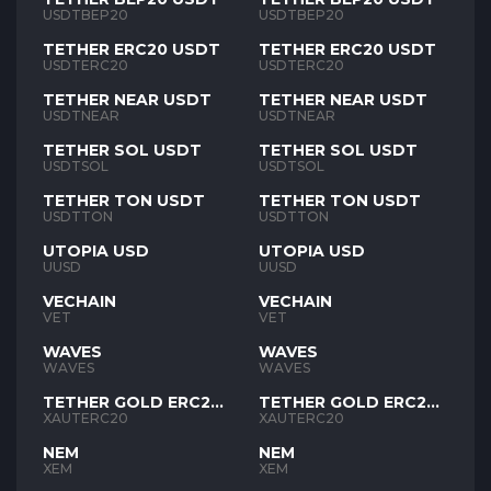
USDTBEP20
USDTBEP20
TETHER ERC20 USDT
TETHER ERC20 USDT
USDTERC20
USDTERC20
TETHER NEAR USDT
TETHER NEAR USDT
USDTNEAR
USDTNEAR
TETHER SOL USDT
TETHER SOL USDT
USDTSOL
USDTSOL
TETHER TON USDT
TETHER TON USDT
USDTTON
USDTTON
UTOPIA USD
UTOPIA USD
UUSD
UUSD
VECHAIN
VECHAIN
VET
VET
WAVES
WAVES
WAVES
WAVES
TETHER GOLD ERC20
TETHER GOLD ERC20
XAUT
XAUT
XAUTERC20
XAUTERC20
NEM
NEM
XEM
XEM