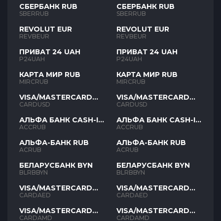
СБЕРБАНК RUB
СБЕРБАНК RUB
SBERRUB
SBERRUB
REVOLUT EUR
REVOLUT EUR
REVBEUR
REVBEUR
ПРИВАТ 24 UAH
ПРИВАТ 24 UAH
P24UAH
P24UAH
КАРТА МИР RUB
КАРТА МИР RUB
MIRCRUB
MIRCRUB
VISA/MASTERCARD
VISA/MASTERCARD
USD
USD
CARDUSD
CARDUSD
АЛЬФА БАНК CASH-IN
АЛЬФА БАНК CASH-IN
RUB
RUB
ACCRUB
ACCRUB
АЛЬФА-БАНК RUB
АЛЬФА-БАНК RUB
ACRUB
ACRUB
БЕЛАРУСБАНК BYN
БЕЛАРУСБАНК BYN
BLRBBYN
BLRBBYN
VISA/MASTERCARD
VISA/MASTERCARD
AED
AED
CARDAED
CARDAED
VISA/MASTERCARD
VISA/MASTERCARD
AMD
AMD
CARDAMD
CARDAMD