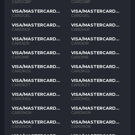
GBP
GBP
CARDGBP
CARDGBP
VISA/MASTERCARD
VISA/MASTERCARD
GEL
GEL
CARDGEL
CARDGEL
VISA/MASTERCARD
VISA/MASTERCARD
HUF
HUF
CARDHUF
CARDHUF
VISA/MASTERCARD
VISA/MASTERCARD
IDR
IDR
CARDIDR
CARDIDR
VISA/MASTERCARD
VISA/MASTERCARD
INR
INR
CARDINR
CARDINR
VISA/MASTERCARD
VISA/MASTERCARD
KGS
KGS
CARDKGS
CARDKGS
VISA/MASTERCARD
VISA/MASTERCARD
KZT
KZT
CARDKZT
CARDKZT
VISA/MASTERCARD
VISA/MASTERCARD
MDL
MDL
CARDMDL
CARDMDL
VISA/MASTERCARD
VISA/MASTERCARD
NGN
NGN
CARDNGN
CARDNGN
VISA/MASTERCARD
VISA/MASTERCARD
NOK
NOK
CARDNOK
CARDNOK