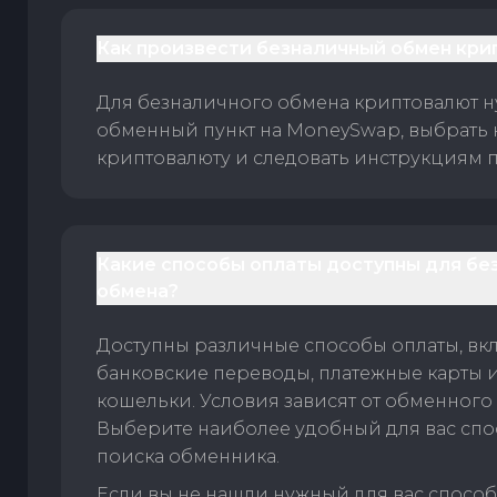
Как произвести безналичный обмен кри
Для безналичного обмена криптовалют 
обменный пункт на MoneySwap, выбрать
криптовалюту и следовать инструкциям п
Какие способы оплаты доступны для бе
обмена?
Доступны различные способы оплаты, вк
банковские переводы, платежные карты 
кошельки. Условия зависят от обменного 
Выберите наиболее удобный для вас спос
поиска обменника.
Если вы не нашли нужный для вас спосо