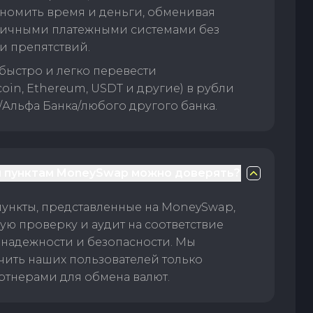
номить время и деньги, обменивая
личными платежными системами без
и препятствий.
быстро и легко перевести
oin, Ethereum, USDT и другие) в рубли
/Альфа Банка/любого другого банка.
 пунктам MoneySwap можно доверять?
пункты, представленные на MoneySwap,
ую проверку и аудит на соответствие
 надежности и безопасности. Мы
чить наших пользователей только
тнерами для обмена валют.