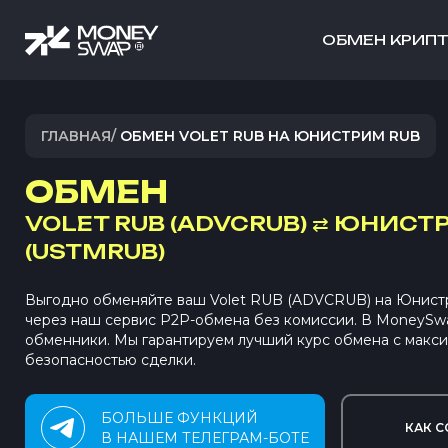
ОБМЕН КРИП
ГЛАВНАЯ
/
ОБМЕН VOLET RUB НА ЮНИСТРИМ RUB
ОБМЕН
VOLET RUB (ADVCRUB)
⇄
ЮНИСТР
(USTMRUB)
Выгодно обменяйте ваш Volet RUB (ADVCRUB) на Юнис
через наш сервис P2P-обмена без комиссии. В MoneySw
обменники. Мы гарантируем лучший курс обмена с макс
безопасностью сделки.
БОЛЬШЕ ФУНКЦИЙ
КАК С
В НАШЕМ ТЕЛЕГРАМ-БОТЕ