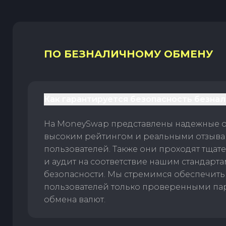
ПО БЕЗНАЛИЧНОМУ ОБМЕНУ
Как гарантируется безопасность безна
На MoneySwap представлены надежные 
высоким рейтингом и реальными отзыв
пользователей. Также они проходят тщат
и аудит на соответствие нашим стандарт
безопасности. Мы стремимся обеспечить
пользователей только проверенными па
обмена валют.