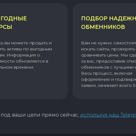
ГОДНЫЕ
ПОДБОР НАДЕЖ
РСЫ
ОБМЕННИКОВ
сь вы можете продать и
Вам не нужно самостоя
ить активы по выгодным
искать сайты, проверять 
ам. Информация о
сравнивать цены. Мы сд
имости обновляется в
за вас, предоставив спи
льном времени.
обменников с лучшими 
Весь процесс, включая
оформление и подтвер
заявки, занимает всего 5
под ваши цели прямо сейчас,
используя наш Teleg