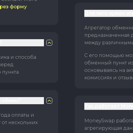
рез форму
Для чего нужен а
Агрегатор обменни
предназначенная 
?
между различным
С его помощью мо
ика и способа
обменный пункт и
перед
основываясь на ак
пункта.
комиссиях и отзыв
 обмен?
Как работает Mon
тода оплаты и
MoneySwap работае
 от нескольких
агрегирующая данн