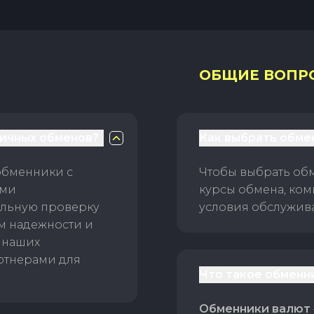
ОБЩИЕ ВОПР
личных обменов?
Как выбрать обме
обменники с
Чтобы выбрать об
ами
курсы обмена, ком
ельную проверку
условия обслужив
ам надежности и
 наших
ртнерами для
Что такое обменн
Обменники валют