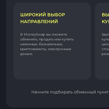
ШИРОКИЙ ВЫБОР
ВЫ
НАПРАВЛЕНИЙ
КУ
В MoneySwap вы сможете
Зде
обменять, продать или купить
куп
наличные, безналичные,
цен
криптовалюты, электронные
сто
деньги.
реа
Начните подбирать обменный пункт 