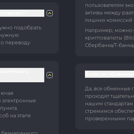
пользователям эко
активы между раз
птовалют?
лишних комиссий 
нужно подобрать
Например, можно 
 нужную
криптовалюты (Bitc
о переводу.
Сбербанка/Т-банка
зналичного
Всем ли обменным
Да, все обменные 
лючая
проходят тщательн
и электронные
нашим стандартам
пункта.
стремимся обеспе
об на этапе
проверенными пар
б безналичного