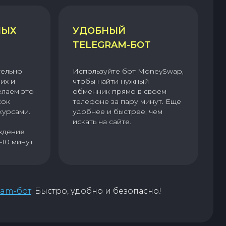
НЫХ
УДОБНЫЙ
TELEGRAM-БОТ
тельно
Используйте бот MoneySwap,
их и
чтобы найти нужный
елаем это
обменник прямо в своем
сок
телефоне за пару минут. Еще
курсами.
удобнее и быстрее, чем
искать на сайте.
ждение
–10 минут.
ram-бот
. Быстро, удобно и безопасно!