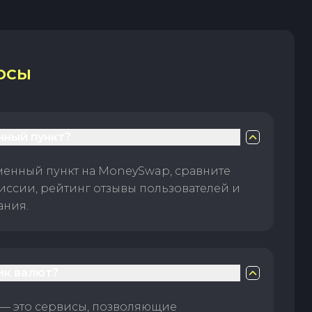
ОСЫ
нный пункт?
менный пункт на MoneySwap, сравните
иссии, рейтинг отзывы пользователей и
ания.
ик валют?
— это сервисы, позволяющие