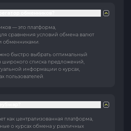
грегатор обменников?
ков — это платформа,
для сравнения условий обмена валют
и обменниками.
жно быстро выбрать оптимальный
з широкого списка предложений,
туальной информации о курсах,
ах пользователей.
eySwap?
т как централизованная платформа,
ые о курсах обмена у различных