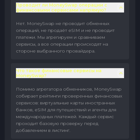
Проводит ли MoneySwap операции с
финансовыми сервисами напрямую?
Нет. MoneySwap не проводит обменных
операций, не продаёт eSIM и не проводит
платежи. Мы агрегируем и сравниваем
сервисы, а все операции происходят на
стороне выбранного провайдера.
Что такое финансовые сервисы на
MoneySwap?
Помимо агрегатора обменников, MoneySwap
собирает рейтинги проверенных финансовых
сервисов: виртуальные карты иностранных
банков, eSIM для путешествий и агенты для
международных платежей. Каждый сервис
проходит базовую проверку перед
добавлением в листинг.