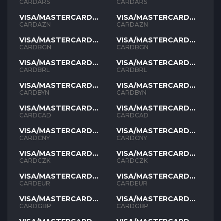
ARS
ARS
CARDARS
CARDARS
VISA/MASTERCARD
VISA/MASTERCARD
AZN
AZN
CARDAZN
CARDAZN
VISA/MASTERCARD
VISA/MASTERCARD
BGN
BGN
CARDBGN
CARDBGN
VISA/MASTERCARD
VISA/MASTERCARD
BRL
BRL
CARDBRL
CARDBRL
VISA/MASTERCARD
VISA/MASTERCARD
BYN
BYN
CARDBYN
CARDBYN
VISA/MASTERCARD
VISA/MASTERCARD
CAD
CAD
CARDCAD
CARDCAD
VISA/MASTERCARD
VISA/MASTERCARD
CNY
CNY
CARDCNY
CARDCNY
VISA/MASTERCARD
VISA/MASTERCARD
CZK
CZK
CARDCZK
CARDCZK
VISA/MASTERCARD
VISA/MASTERCARD
EUR
EUR
CARDEUR
CARDEUR
VISA/MASTERCARD
VISA/MASTERCARD
GBP
GBP
CARDGBP
CARDGBP