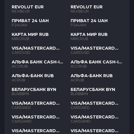
REVOLUT EUR
REVOLUT EUR
REVBEUR
REVBEUR
ПРИВАТ 24 UAH
ПРИВАТ 24 UAH
P24UAH
P24UAH
КАРТА МИР RUB
КАРТА МИР RUB
MIRCRUB
MIRCRUB
VISA/MASTERCARD
VISA/MASTERCARD
USD
USD
CARDUSD
CARDUSD
АЛЬФА БАНК CASH-IN
АЛЬФА БАНК CASH-IN
RUB
RUB
ACCRUB
ACCRUB
АЛЬФА-БАНК RUB
АЛЬФА-БАНК RUB
ACRUB
ACRUB
БЕЛАРУСБАНК BYN
БЕЛАРУСБАНК BYN
BLRBBYN
BLRBBYN
VISA/MASTERCARD
VISA/MASTERCARD
AED
AED
CARDAED
CARDAED
VISA/MASTERCARD
VISA/MASTERCARD
AMD
AMD
CARDAMD
CARDAMD
VISA/MASTERCARD
VISA/MASTERCARD