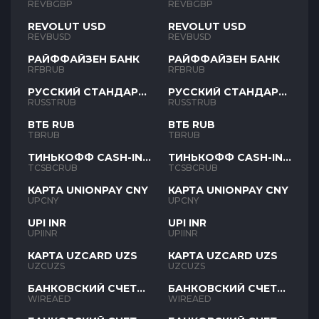
REVBGBP
REVBGBP
REVOLUT USD
REVOLUT USD
REVBUSD
REVBUSD
РАЙФФАЙЗЕН БАНК
РАЙФФАЙЗЕН БАНК
RFBRUB
RFBRUB
РУССКИЙ СТАНДАРТ
РУССКИЙ СТАНДАРТ
RUB
RUB
RUSSTRUB
RUSSTRUB
ВТБ RUB
ВТБ RUB
TBRUB
TBRUB
ТИНЬКОФФ CASH-IN
ТИНЬКОФФ CASH-IN
RUB
RUB
TCSBCRUB
TCSBCRUB
КАРТА UNIONPAY CNY
КАРТА UNIONPAY CNY
UPCNY
UPCNY
UPI INR
UPI INR
UPIINR
UPIINR
КАРТА UZCARD UZS
КАРТА UZCARD UZS
UZCUZS
UZCUZS
БАНКОВСКИЙ СЧЕТ
БАНКОВСКИЙ СЧЕТ
AED
AED
WIREAED
WIREAED