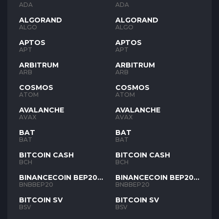
ADA
ADA
ALGORAND
ALGORAND
ALGO
ALGO
APTOS
APTOS
APT
APT
ARBITRUM
ARBITRUM
ARB
ARB
COSMOS
COSMOS
ATOM
ATOM
AVALANCHE
AVALANCHE
AVAX
AVAX
BAT
BAT
BAT
BAT
BITCOIN CASH
BITCOIN CASH
BCH
BCH
BINANCECOIN BEP20
BINANCECOIN BEP20
BNB
BNB
BNBBEP20
BNBBEP20
BITCOIN SV
BITCOIN SV
BSV
BSV