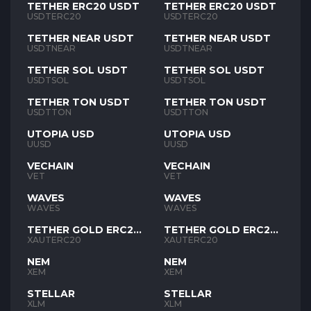
TETHER ERC20 USDT
TETHER ERC20 USDT
USDTERC20
USDTERC20
TETHER NEAR USDT
TETHER NEAR USDT
USDTNEAR
USDTNEAR
TETHER SOL USDT
TETHER SOL USDT
USDTSOL
USDTSOL
TETHER TON USDT
TETHER TON USDT
USDTTON
USDTTON
UTOPIA USD
UTOPIA USD
UUSD
UUSD
VECHAIN
VECHAIN
VET
VET
WAVES
WAVES
WAVES
WAVES
TETHER GOLD ERC20
TETHER GOLD ERC20
XAUT
XAUT
XAUTERC20
XAUTERC20
NEM
NEM
XEM
XEM
STELLAR
STELLAR
XLM
XLM