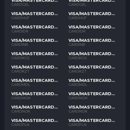
VISA/MASTERCARD
VISA/MASTERCARD
GEL
GEL
CARDGEL
CARDGEL
VISA/MASTERCARD
VISA/MASTERCARD
HUF
HUF
CARDHUF
CARDHUF
VISA/MASTERCARD
VISA/MASTERCARD
IDR
IDR
CARDIDR
CARDIDR
VISA/MASTERCARD
VISA/MASTERCARD
INR
INR
CARDINR
CARDINR
VISA/MASTERCARD
VISA/MASTERCARD
KGS
KGS
CARDKGS
CARDKGS
VISA/MASTERCARD
VISA/MASTERCARD
KZT
KZT
CARDKZT
CARDKZT
VISA/MASTERCARD
VISA/MASTERCARD
MDL
MDL
CARDMDL
CARDMDL
VISA/MASTERCARD
VISA/MASTERCARD
NGN
NGN
CARDNGN
CARDNGN
VISA/MASTERCARD
VISA/MASTERCARD
NOK
NOK
CARDNOK
CARDNOK
VISA/MASTERCARD
VISA/MASTERCARD
PLN
PLN
CARDPLN
CARDPLN