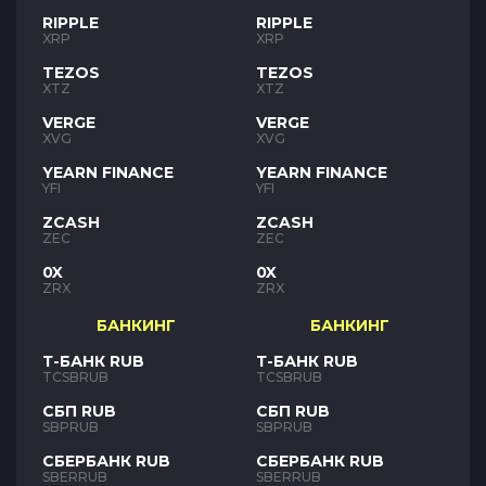
RIPPLE
RIPPLE
XRP
XRP
TEZOS
TEZOS
XTZ
XTZ
VERGE
VERGE
XVG
XVG
YEARN FINANCE
YEARN FINANCE
YFI
YFI
ZCASH
ZCASH
ZEC
ZEC
0X
0X
ZRX
ZRX
БАНКИНГ
БАНКИНГ
Т-БАНК RUB
Т-БАНК RUB
TCSBRUB
TCSBRUB
СБП RUB
СБП RUB
SBPRUB
SBPRUB
СБЕРБАНК RUB
СБЕРБАНК RUB
SBERRUB
SBERRUB