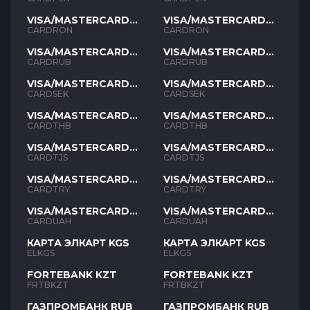
VISA/MASTERCARD
VISA/MASTERCARD
RON
RON
CARDRON
CARDRON
VISA/MASTERCARD
VISA/MASTERCARD
RUB
RUB
CARDRUB
CARDRUB
VISA/MASTERCARD
VISA/MASTERCARD
SEK
SEK
CARDSEK
CARDSEK
VISA/MASTERCARD
VISA/MASTERCARD
THB
THB
CARDTHB
CARDTHB
VISA/MASTERCARD
VISA/MASTERCARD
TJS
TJS
CARDTJS
CARDTJS
VISA/MASTERCARD
VISA/MASTERCARD
TYR
TYR
CARDTRY
CARDTRY
VISA/MASTERCARD
VISA/MASTERCARD
UAH
UAH
CARDUAH
CARDUAH
КАРТА ЭЛКАРТ KGS
КАРТА ЭЛКАРТ KGS
ELKGS
ELKGS
FORTEBANK KZT
FORTEBANK KZT
FRTBKZT
FRTBKZT
ГАЗПРОМБАНК RUB
ГАЗПРОМБАНК RUB