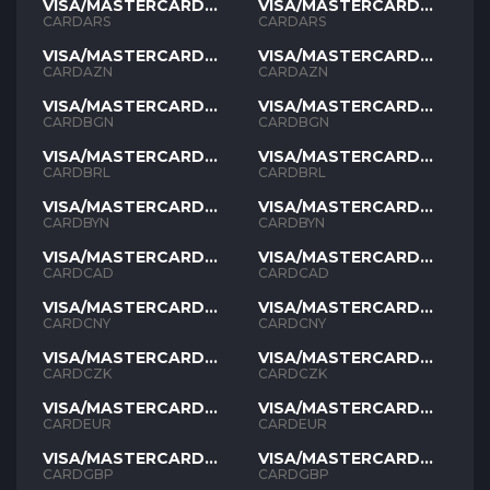
VISA/MASTERCARD
VISA/MASTERCARD
ARS
ARS
CARDARS
CARDARS
VISA/MASTERCARD
VISA/MASTERCARD
AZN
AZN
CARDAZN
CARDAZN
VISA/MASTERCARD
VISA/MASTERCARD
BGN
BGN
CARDBGN
CARDBGN
VISA/MASTERCARD
VISA/MASTERCARD
BRL
BRL
CARDBRL
CARDBRL
VISA/MASTERCARD
VISA/MASTERCARD
BYN
BYN
CARDBYN
CARDBYN
VISA/MASTERCARD
VISA/MASTERCARD
CAD
CAD
CARDCAD
CARDCAD
VISA/MASTERCARD
VISA/MASTERCARD
CNY
CNY
CARDCNY
CARDCNY
VISA/MASTERCARD
VISA/MASTERCARD
CZK
CZK
CARDCZK
CARDCZK
VISA/MASTERCARD
VISA/MASTERCARD
EUR
EUR
CARDEUR
CARDEUR
VISA/MASTERCARD
VISA/MASTERCARD
GBP
GBP
CARDGBP
CARDGBP