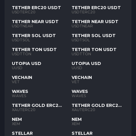
TETHER ERC20 USDT
TETHER ERC20 USDT
USDTERC20
USDTERC20
TETHER NEAR USDT
TETHER NEAR USDT
USDTNEAR
USDTNEAR
TETHER SOL USDT
TETHER SOL USDT
USDTSOL
USDTSOL
TETHER TON USDT
TETHER TON USDT
USDTTON
USDTTON
UTOPIA USD
UTOPIA USD
UUSD
UUSD
VECHAIN
VECHAIN
VET
VET
WAVES
WAVES
WAVES
WAVES
TETHER GOLD ERC20
TETHER GOLD ERC20
XAUT
XAUT
XAUTERC20
XAUTERC20
NEM
NEM
XEM
XEM
STELLAR
STELLAR