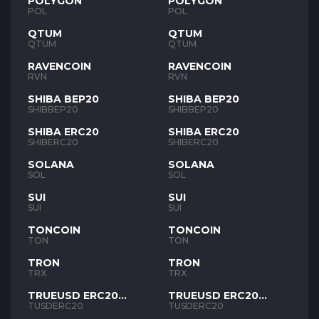
POLYGON
POLYGON
POL
POL
QTUM
QTUM
QTUM
QTUM
RAVENCOIN
RAVENCOIN
RVN
RVN
SHIBA BEP20
SHIBA BEP20
SHIBBEP20
SHIBBEP20
SHIBA ERC20
SHIBA ERC20
SHIBERC20
SHIBERC20
SOLANA
SOLANA
SOL
SOL
SUI
SUI
SUI
SUI
TONCOIN
TONCOIN
TON
TON
TRON
TRON
TRX
TRX
TRUEUSD ERC20
TRUEUSD ERC20
TUSD
TUSD
TUSDERC20
TUSDERC20