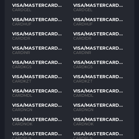
VISA/MASTERCARD
VISA/MASTERCARD
GEL
GEL
CARDGEL
CARDGEL
VISA/MASTERCARD
VISA/MASTERCARD
HUF
HUF
CARDHUF
CARDHUF
VISA/MASTERCARD
VISA/MASTERCARD
IDR
IDR
CARDIDR
CARDIDR
VISA/MASTERCARD
VISA/MASTERCARD
INR
INR
CARDINR
CARDINR
VISA/MASTERCARD
VISA/MASTERCARD
KGS
KGS
CARDKGS
CARDKGS
VISA/MASTERCARD
VISA/MASTERCARD
KZT
KZT
CARDKZT
CARDKZT
VISA/MASTERCARD
VISA/MASTERCARD
MDL
MDL
CARDMDL
CARDMDL
VISA/MASTERCARD
VISA/MASTERCARD
NGN
NGN
CARDNGN
CARDNGN
VISA/MASTERCARD
VISA/MASTERCARD
NOK
NOK
CARDNOK
CARDNOK
VISA/MASTERCARD
VISA/MASTERCARD
PLN
PLN
CARDPLN
CARDPLN