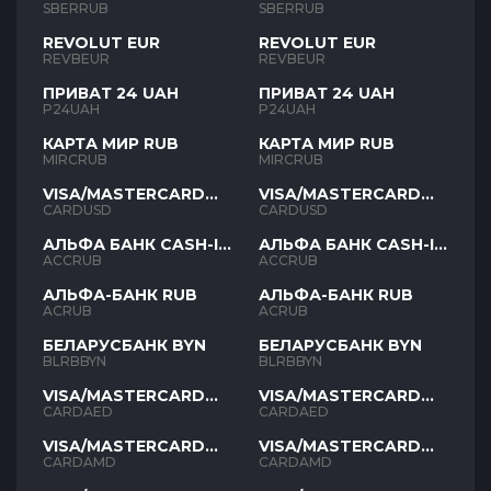
SBERRUB
SBERRUB
REVOLUT EUR
REVOLUT EUR
REVBEUR
REVBEUR
ПРИВАТ 24 UAH
ПРИВАТ 24 UAH
P24UAH
P24UAH
КАРТА МИР RUB
КАРТА МИР RUB
MIRCRUB
MIRCRUB
VISA/MASTERCARD
VISA/MASTERCARD
USD
USD
CARDUSD
CARDUSD
АЛЬФА БАНК CASH-IN
АЛЬФА БАНК CASH-IN
RUB
RUB
ACCRUB
ACCRUB
АЛЬФА-БАНК RUB
АЛЬФА-БАНК RUB
ACRUB
ACRUB
БЕЛАРУСБАНК BYN
БЕЛАРУСБАНК BYN
BLRBBYN
BLRBBYN
VISA/MASTERCARD
VISA/MASTERCARD
AED
AED
CARDAED
CARDAED
VISA/MASTERCARD
VISA/MASTERCARD
AMD
AMD
CARDAMD
CARDAMD