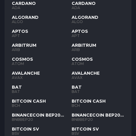
CARDANO
CARDANO
ADA
ADA
ALGORAND
ALGORAND
ALGO
ALGO
APTOS
APTOS
APT
APT
ARBITRUM
ARBITRUM
ARB
ARB
COSMOS
COSMOS
ATOM
ATOM
AVALANCHE
AVALANCHE
AVAX
AVAX
BAT
BAT
BAT
BAT
BITCOIN CASH
BITCOIN CASH
BCH
BCH
BINANCECOIN BEP20
BINANCECOIN BEP20
BNB
BNB
BNBBEP20
BNBBEP20
BITCOIN SV
BITCOIN SV
BSV
BSV