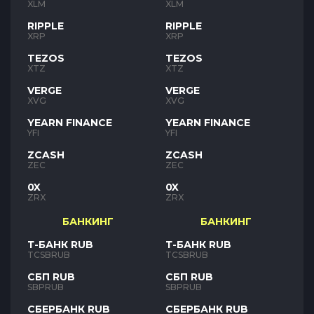
XLM
XLM
RIPPLE
RIPPLE
XRP
XRP
TEZOS
TEZOS
XTZ
XTZ
VERGE
VERGE
XVG
XVG
YEARN FINANCE
YEARN FINANCE
YFI
YFI
ZCASH
ZCASH
ZEC
ZEC
0X
0X
ZRX
ZRX
БАНКИНГ
БАНКИНГ
Т-БАНК RUB
Т-БАНК RUB
TCSBRUB
TCSBRUB
СБП RUB
СБП RUB
SBPRUB
SBPRUB
СБЕРБАНК RUB
СБЕРБАНК RUB