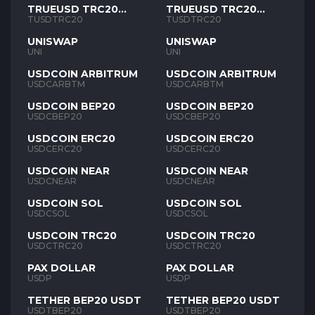
TRUEUSD TRC20
TRUEUSD TRC20
TUSD
TUSD
TUSDTRC20
TUSDTRC20
UNISWAP
UNISWAP
UNI
UNI
USDCOIN ARBITRUM
USDCOIN ARBITRUM
USDCARBTM
USDCARBTM
USDCOIN BEP20
USDCOIN BEP20
USDCBEP20
USDCBEP20
USDCOIN ERC20
USDCOIN ERC20
USDCERC20
USDCERC20
USDCOIN NEAR
USDCOIN NEAR
USDCNEAR
USDCNEAR
USDCOIN SOL
USDCOIN SOL
USDCSOL
USDCSOL
USDCOIN TRC20
USDCOIN TRC20
USDCTRC20
USDCTRC20
PAX DOLLAR
PAX DOLLAR
USDP
USDP
TETHER BEP20 USDT
TETHER BEP20 USDT
USDTBEP20
USDTBEP20