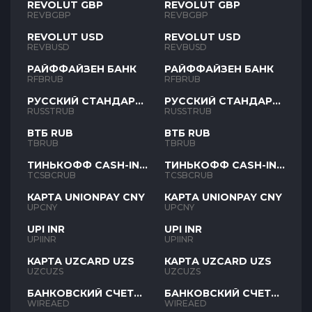
REVOLUT GBP
REVOLUT GBP
REVBGBP
REVBGBP
REVOLUT USD
REVOLUT USD
REVBUSD
REVBUSD
РАЙФФАЙЗЕН БАНК
РАЙФФАЙЗЕН БАНК
RFBRUB
RFBRUB
РУССКИЙ СТАНДАРТ
РУССКИЙ СТАНДАРТ
RUB
RUB
RUSSTRUB
RUSSTRUB
ВТБ RUB
ВТБ RUB
TBRUB
TBRUB
ТИНЬКОФФ CASH-IN
ТИНЬКОФФ CASH-IN
RUB
RUB
TCSBCRUB
TCSBCRUB
КАРТА UNIONPAY CNY
КАРТА UNIONPAY CNY
UPCNY
UPCNY
UPI INR
UPI INR
UPIINR
UPIINR
КАРТА UZCARD UZS
КАРТА UZCARD UZS
UZCUZS
UZCUZS
БАНКОВСКИЙ СЧЕТ
БАНКОВСКИЙ СЧЕТ
AED
AED
WIREAED
WIREAED