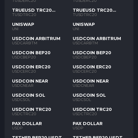
TUSD
TUSD
TUSDERC20
TUSDERC20
TRUEUSD TRC20
TRUEUSD TRC20
TUSD
TUSD
TUSDTRC20
TUSDTRC20
UNISWAP
UNISWAP
UNI
UNI
USDCOIN ARBITRUM
USDCOIN ARBITRUM
USDCARBTM
USDCARBTM
USDCOIN BEP20
USDCOIN BEP20
USDCBEP20
USDCBEP20
USDCOIN ERC20
USDCOIN ERC20
USDCERC20
USDCERC20
USDCOIN NEAR
USDCOIN NEAR
USDCNEAR
USDCNEAR
USDCOIN SOL
USDCOIN SOL
USDCSOL
USDCSOL
USDCOIN TRC20
USDCOIN TRC20
USDCTRC20
USDCTRC20
PAX DOLLAR
PAX DOLLAR
USDP
USDP
TETHER BEP20 USDT
TETHER BEP20 USDT