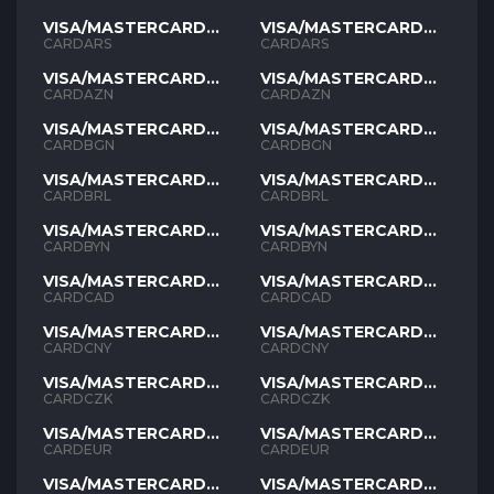
VISA/MASTERCARD
VISA/MASTERCARD
ARS
ARS
CARDARS
CARDARS
VISA/MASTERCARD
VISA/MASTERCARD
AZN
AZN
CARDAZN
CARDAZN
VISA/MASTERCARD
VISA/MASTERCARD
BGN
BGN
CARDBGN
CARDBGN
VISA/MASTERCARD
VISA/MASTERCARD
BRL
BRL
CARDBRL
CARDBRL
VISA/MASTERCARD
VISA/MASTERCARD
BYN
BYN
CARDBYN
CARDBYN
VISA/MASTERCARD
VISA/MASTERCARD
CAD
CAD
CARDCAD
CARDCAD
VISA/MASTERCARD
VISA/MASTERCARD
CNY
CNY
CARDCNY
CARDCNY
VISA/MASTERCARD
VISA/MASTERCARD
CZK
CZK
CARDCZK
CARDCZK
VISA/MASTERCARD
VISA/MASTERCARD
EUR
EUR
CARDEUR
CARDEUR
VISA/MASTERCARD
VISA/MASTERCARD