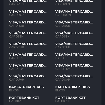
VISA/MASTERCARD
VISA/MASTERCARD
PLN
PLN
CARDPLN
CARDPLN
VISA/MASTERCARD
VISA/MASTERCARD
RON
RON
CARDRON
CARDRON
VISA/MASTERCARD
VISA/MASTERCARD
RUB
RUB
CARDRUB
CARDRUB
VISA/MASTERCARD
VISA/MASTERCARD
SEK
SEK
CARDSEK
CARDSEK
VISA/MASTERCARD
VISA/MASTERCARD
THB
THB
CARDTHB
CARDTHB
VISA/MASTERCARD
VISA/MASTERCARD
TJS
TJS
CARDTJS
CARDTJS
VISA/MASTERCARD
VISA/MASTERCARD
TYR
TYR
CARDTRY
CARDTRY
VISA/MASTERCARD
VISA/MASTERCARD
UAH
UAH
CARDUAH
CARDUAH
КАРТА ЭЛКАРТ KGS
КАРТА ЭЛКАРТ KGS
ELKGS
ELKGS
FORTEBANK KZT
FORTEBANK KZT
FRTBKZT
FRTBKZT