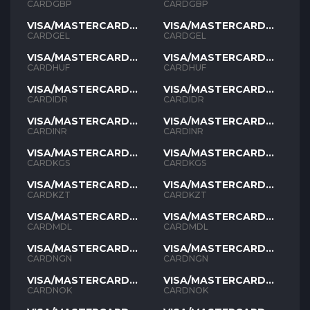
GBP
GBP
CARDGBP
CARDGBP
VISA/MASTERCARD
VISA/MASTERCARD
GEL
GEL
CARDGEL
CARDGEL
VISA/MASTERCARD
VISA/MASTERCARD
HUF
HUF
CARDHUF
CARDHUF
VISA/MASTERCARD
VISA/MASTERCARD
IDR
IDR
CARDIDR
CARDIDR
VISA/MASTERCARD
VISA/MASTERCARD
INR
INR
CARDINR
CARDINR
VISA/MASTERCARD
VISA/MASTERCARD
KGS
KGS
CARDKGS
CARDKGS
VISA/MASTERCARD
VISA/MASTERCARD
KZT
KZT
CARDKZT
CARDKZT
VISA/MASTERCARD
VISA/MASTERCARD
MDL
MDL
CARDMDL
CARDMDL
VISA/MASTERCARD
VISA/MASTERCARD
NGN
NGN
CARDNGN
CARDNGN
VISA/MASTERCARD
VISA/MASTERCARD
NOK
NOK
CARDNOK
CARDNOK