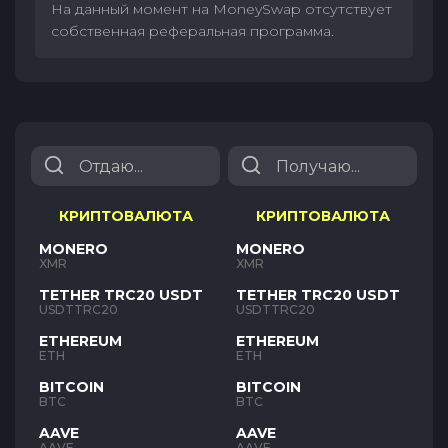
На данный момент на MoneySwap отсутствует
собственная реферальная программа.
КРИПТОВАЛЮТА
КРИПТОВАЛЮТА
MONERO
MONERO
XMR
XMR
TETHER TRC20 USDT
TETHER TRC20 USDT
USDTTRC20
USDTTRC20
ETHEREUM
ETHEREUM
ETH
ETH
BITCOIN
BITCOIN
BTC
BTC
AAVE
AAVE
AAVE
AAVE