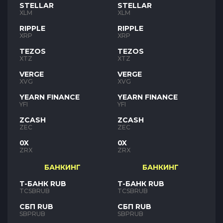
STELLAR
STELLAR
XLM
XLM
RIPPLE
RIPPLE
XRP
XRP
TEZOS
TEZOS
XTZ
XTZ
VERGE
VERGE
XVG
XVG
YEARN FINANCE
YEARN FINANCE
YFI
YFI
ZCASH
ZCASH
ZEC
ZEC
0X
0X
ZRX
ZRX
БАНКИНГ
БАНКИНГ
Т-БАНК RUB
Т-БАНК RUB
TCSBRUB
TCSBRUB
СБП RUB
СБП RUB
SBPRUB
SBPRUB