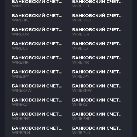
БАНКОВСКИЙ СЧЕТ
БАНКОВСКИЙ СЧЕТ
GEL
GEL
WIREGEL
WIREGEL
БАНКОВСКИЙ СЧЕТ
БАНКОВСКИЙ СЧЕТ
HKD
HKD
WIREHKD
WIREHKD
БАНКОВСКИЙ СЧЕТ
БАНКОВСКИЙ СЧЕТ
IDR
IDR
WIREIDR
WIREIDR
БАНКОВСКИЙ СЧЕТ
БАНКОВСКИЙ СЧЕТ
ILS
ILS
WIREILS
WIREILS
БАНКОВСКИЙ СЧЕТ
БАНКОВСКИЙ СЧЕТ
INR
INR
WIREINR
WIREINR
БАНКОВСКИЙ СЧЕТ
БАНКОВСКИЙ СЧЕТ
JPY
JPY
WIREJPY
WIREJPY
БАНКОВСКИЙ СЧЕТ
БАНКОВСКИЙ СЧЕТ
KRW
KRW
WIREKRW
WIREKRW
БАНКОВСКИЙ СЧЕТ
БАНКОВСКИЙ СЧЕТ
KZT
KZT
WIREKZT
WIREKZT
БАНКОВСКИЙ СЧЕТ
БАНКОВСКИЙ СЧЕТ
PHP
PHP
WIREPHP
WIREPHP
БАНКОВСКИЙ СЧЕТ
БАНКОВСКИЙ СЧЕТ
PLN
PLN
WIREPLN
WIREPLN