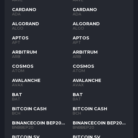
CARDANO
CARDANO
ADA
ADA
ALGORAND
ALGORAND
ALGO
ALGO
APTOS
APTOS
APT
APT
ARBITRUM
ARBITRUM
ARB
ARB
COSMOS
COSMOS
ATOM
ATOM
AVALANCHE
AVALANCHE
AVAX
AVAX
BAT
BAT
BAT
BAT
BITCOIN CASH
BITCOIN CASH
BCH
BCH
BINANCECOIN BEP20
BINANCECOIN BEP20
BNB
BNB
BNBBEP20
BNBBEP20
BITCOIN SV
BITCOIN SV