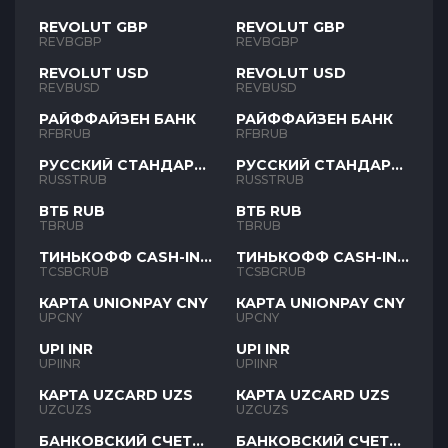
REVOLUT GBP
REVOLUT GBP
REVBGBP
REVBGBP
REVOLUT USD
REVOLUT USD
REVBUSD
REVBUSD
РАЙФФАЙЗЕН БАНК
РАЙФФАЙЗЕН БАНК
RFBRUB
RFBRUB
РУССКИЙ СТАНДАРТ
РУССКИЙ СТАНДАРТ
RUB
RUB
RUSSTRUB
RUSSTRUB
ВТБ RUB
ВТБ RUB
TBRUB
TBRUB
ТИНЬКОФФ CASH-IN
ТИНЬКОФФ CASH-IN
RUB
RUB
TCSBCRUB
TCSBCRUB
КАРТА UNIONPAY CNY
КАРТА UNIONPAY CNY
UPCNY
UPCNY
UPI INR
UPI INR
UPIINR
UPIINR
КАРТА UZCARD UZS
КАРТА UZCARD UZS
UZCUZS
UZCUZS
БАНКОВСКИЙ СЧЕТ
БАНКОВСКИЙ СЧЕТ