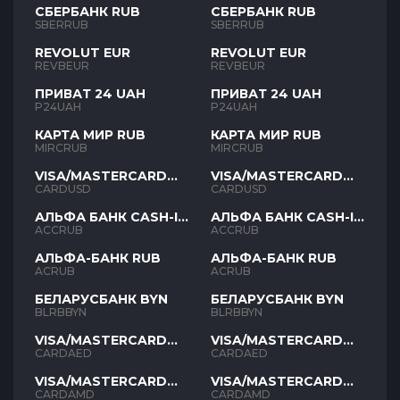
СБЕРБАНК RUB
СБЕРБАНК RUB
SBERRUB
SBERRUB
REVOLUT EUR
REVOLUT EUR
REVBEUR
REVBEUR
ПРИВАТ 24 UAH
ПРИВАТ 24 UAH
P24UAH
P24UAH
КАРТА МИР RUB
КАРТА МИР RUB
MIRCRUB
MIRCRUB
VISA/MASTERCARD
VISA/MASTERCARD
USD
USD
CARDUSD
CARDUSD
АЛЬФА БАНК CASH-IN
АЛЬФА БАНК CASH-IN
RUB
RUB
ACCRUB
ACCRUB
АЛЬФА-БАНК RUB
АЛЬФА-БАНК RUB
ACRUB
ACRUB
БЕЛАРУСБАНК BYN
БЕЛАРУСБАНК BYN
BLRBBYN
BLRBBYN
VISA/MASTERCARD
VISA/MASTERCARD
AED
AED
CARDAED
CARDAED
VISA/MASTERCARD
VISA/MASTERCARD
AMD
AMD
CARDAMD
CARDAMD