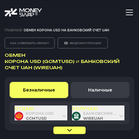
ГЛАВНАЯ
/
ОБМЕН КОРОНА USD НА БАНКОВСКИЙ СЧЕТ UAH
КАК СОВЕРШИТЬ ОБМЕН?
ВИДЕОИНСТРУКЦИЯ
ОБМЕН
КОРОНА USD (GCMTUSD)
⇄
БАНКОВСКИЙ
СЧЕТ UAH (WIREUAH)
Безналичные
Наличные
ОТДАЮ
ПОЛУЧАЮ
КОРОНА USD
БАНКОВСКИЙ СЧЕТ UAH
GCMTUSD
WIREUAH