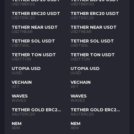
USDTBEP20
USDTBEP20
TETHER ERC20 USDT
TETHER ERC20 USDT
USDTERC20
USDTERC20
TETHER NEAR USDT
TETHER NEAR USDT
USDTNEAR
USDTNEAR
TETHER SOL USDT
TETHER SOL USDT
USDTSOL
USDTSOL
TETHER TON USDT
TETHER TON USDT
USDTTON
USDTTON
UTOPIA USD
UTOPIA USD
UUSD
UUSD
VECHAIN
VECHAIN
VET
VET
WAVES
WAVES
WAVES
WAVES
TETHER GOLD ERC20
TETHER GOLD ERC20
XAUT
XAUT
XAUTERC20
XAUTERC20
NEM
NEM
XEM
XEM