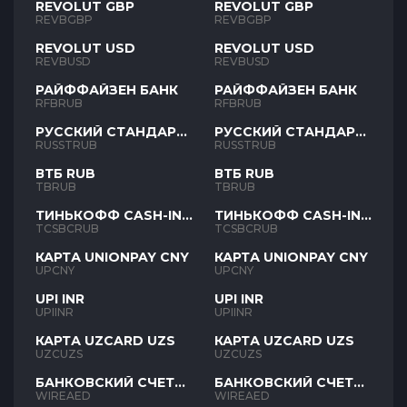
REVOLUT GBP
REVOLUT GBP
REVBGBP
REVBGBP
REVOLUT USD
REVOLUT USD
REVBUSD
REVBUSD
РАЙФФАЙЗЕН БАНК
РАЙФФАЙЗЕН БАНК
RFBRUB
RFBRUB
РУССКИЙ СТАНДАРТ
РУССКИЙ СТАНДАРТ
RUB
RUB
RUSSTRUB
RUSSTRUB
ВТБ RUB
ВТБ RUB
TBRUB
TBRUB
ТИНЬКОФФ CASH-IN
ТИНЬКОФФ CASH-IN
RUB
RUB
TCSBCRUB
TCSBCRUB
КАРТА UNIONPAY CNY
КАРТА UNIONPAY CNY
UPCNY
UPCNY
UPI INR
UPI INR
UPIINR
UPIINR
КАРТА UZCARD UZS
КАРТА UZCARD UZS
UZCUZS
UZCUZS
БАНКОВСКИЙ СЧЕТ
БАНКОВСКИЙ СЧЕТ
AED
AED
WIREAED
WIREAED