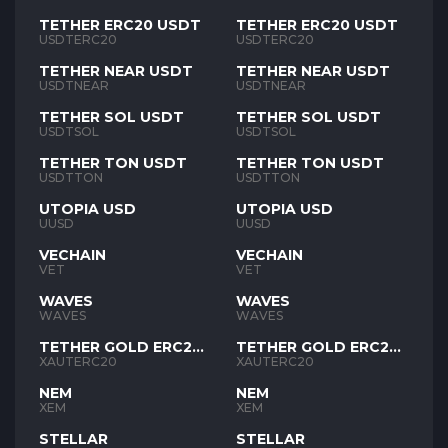
TETHER ERC20 USDT
TETHER ERC20 USDT
USDTERC20
USDTERC20
TETHER NEAR USDT
TETHER NEAR USDT
USDTNEAR
USDTNEAR
TETHER SOL USDT
TETHER SOL USDT
USDTSOL
USDTSOL
TETHER TON USDT
TETHER TON USDT
USDTTON
USDTTON
UTOPIA USD
UTOPIA USD
UUSD
UUSD
VECHAIN
VECHAIN
VET
VET
WAVES
WAVES
WAVES
WAVES
TETHER GOLD ERC20
TETHER GOLD ERC20
XAUT
XAUT
XAUTERC20
XAUTERC20
NEM
NEM
XEM
XEM
STELLAR
STELLAR