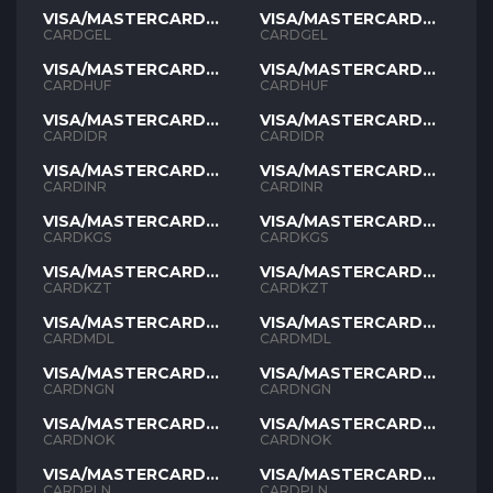
VISA/MASTERCARD
VISA/MASTERCARD
GEL
GEL
CARDGEL
CARDGEL
VISA/MASTERCARD
VISA/MASTERCARD
HUF
HUF
CARDHUF
CARDHUF
VISA/MASTERCARD
VISA/MASTERCARD
IDR
IDR
CARDIDR
CARDIDR
VISA/MASTERCARD
VISA/MASTERCARD
INR
INR
CARDINR
CARDINR
VISA/MASTERCARD
VISA/MASTERCARD
KGS
KGS
CARDKGS
CARDKGS
VISA/MASTERCARD
VISA/MASTERCARD
KZT
KZT
CARDKZT
CARDKZT
VISA/MASTERCARD
VISA/MASTERCARD
MDL
MDL
CARDMDL
CARDMDL
VISA/MASTERCARD
VISA/MASTERCARD
NGN
NGN
CARDNGN
CARDNGN
VISA/MASTERCARD
VISA/MASTERCARD
NOK
NOK
CARDNOK
CARDNOK
VISA/MASTERCARD
VISA/MASTERCARD
PLN
PLN
CARDPLN
CARDPLN