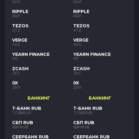
XLM
XLM
RIPPLE
RIPPLE
XRP
XRP
TEZOS
TEZOS
XTZ
XTZ
VERGE
VERGE
XVG
XVG
YEARN FINANCE
YEARN FINANCE
YFI
YFI
ZCASH
ZCASH
ZEC
ZEC
0X
0X
ZRX
ZRX
БАНКИНГ
БАНКИНГ
Т-БАНК RUB
Т-БАНК RUB
TCSBRUB
TCSBRUB
СБП RUB
СБП RUB
SBPRUB
SBPRUB
СБЕРБАНК RUB
СБЕРБАНК RUB