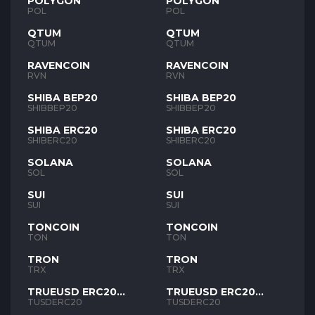
POLYGON
POLYGON
POL
POL
QTUM
QTUM
QTUM
QTUM
RAVENCOIN
RAVENCOIN
RVN
RVN
SHIBA BEP20
SHIBA BEP20
SHIBBEP20
SHIBBEP20
SHIBA ERC20
SHIBA ERC20
SHIBERC20
SHIBERC20
SOLANA
SOLANA
SOL
SOL
SUI
SUI
SUI
SUI
TONCOIN
TONCOIN
TON
TON
TRON
TRON
TRX
TRX
TRUEUSD ERC20
TRUEUSD ERC20
TUSD
TUSD
TUSDERC20
TUSDERC20