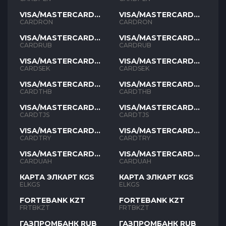
VISA/MASTERCARD
VISA/MASTERCARD
RON
RON
CARDRON
CARDRON
VISA/MASTERCARD
VISA/MASTERCARD
RUB
RUB
CARDRUB
CARDRUB
VISA/MASTERCARD
VISA/MASTERCARD
SEK
SEK
CARDSEK
CARDSEK
VISA/MASTERCARD
VISA/MASTERCARD
THB
THB
CARDTHB
CARDTHB
VISA/MASTERCARD
VISA/MASTERCARD
TJS
TJS
CARDTJS
CARDTJS
VISA/MASTERCARD
VISA/MASTERCARD
TYR
TYR
CARDTRY
CARDTRY
VISA/MASTERCARD
VISA/MASTERCARD
UAH
UAH
CARDUAH
CARDUAH
КАРТА ЭЛКАРТ KGS
КАРТА ЭЛКАРТ KGS
ELKGS
ELKGS
FORTEBANK KZT
FORTEBANK KZT
FRTBKZT
FRTBKZT
ГАЗПРОМБАНК RUB
ГАЗПРОМБАНК RUB