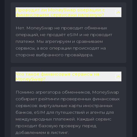
Проводит ли MoneySwap операции с
финансовыми сервисами напрямую?
Нет. MoneySwap не проводит обменных
операций, не продаёт eSIM и не проводит
платежи. Мы агрегируем и сравниваем
сервисы, а все операции происходят на
стороне выбранного провайдера.
Что такое финансовые сервисы на
MoneySwap?
Помимо агрегатора обменников, MoneySwap
собирает рейтинги проверенных финансовых
сервисов: виртуальные карты иностранных
банков, eSIM для путешествий и агенты для
международных платежей. Каждый сервис
проходит базовую проверку перед
добавлением в листинг.