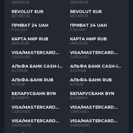
SBERRUB
SBERRUB
REVOLUT EUR
REVOLUT EUR
REVBEUR
REVBEUR
ПРИВАТ 24 UAH
ПРИВАТ 24 UAH
P24UAH
P24UAH
КАРТА МИР RUB
КАРТА МИР RUB
MIRCRUB
MIRCRUB
VISA/MASTERCARD
VISA/MASTERCARD
USD
USD
CARDUSD
CARDUSD
АЛЬФА БАНК CASH-IN
АЛЬФА БАНК CASH-IN
RUB
RUB
ACCRUB
ACCRUB
АЛЬФА-БАНК RUB
АЛЬФА-БАНК RUB
ACRUB
ACRUB
БЕЛАРУСБАНК BYN
БЕЛАРУСБАНК BYN
BLRBBYN
BLRBBYN
VISA/MASTERCARD
VISA/MASTERCARD
AED
AED
CARDAED
CARDAED
VISA/MASTERCARD
VISA/MASTERCARD
AMD
AMD
CARDAMD
CARDAMD