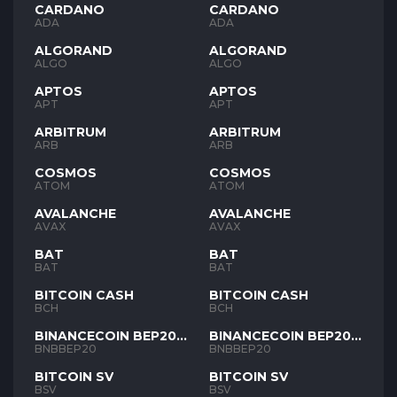
CARDANO
CARDANO
ADA
ADA
ALGORAND
ALGORAND
ALGO
ALGO
APTOS
APTOS
APT
APT
ARBITRUM
ARBITRUM
ARB
ARB
COSMOS
COSMOS
ATOM
ATOM
AVALANCHE
AVALANCHE
AVAX
AVAX
BAT
BAT
BAT
BAT
BITCOIN CASH
BITCOIN CASH
BCH
BCH
BINANCECOIN BEP20
BINANCECOIN BEP20
BNB
BNB
BNBBEP20
BNBBEP20
BITCOIN SV
BITCOIN SV
BSV
BSV