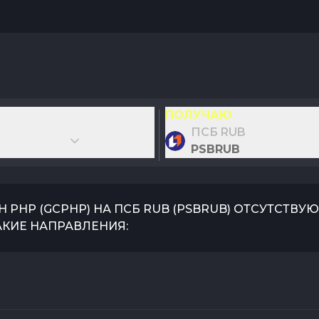
ПОЛУЧАЮ
ПСБ RUB
PSBRUB
H PHP
(
GCPHP
) НА
ПСБ RUB
(
PSBRUB
) ОТСУТСТВУ
АКИЕ НАПРАВЛЕНИЯ: