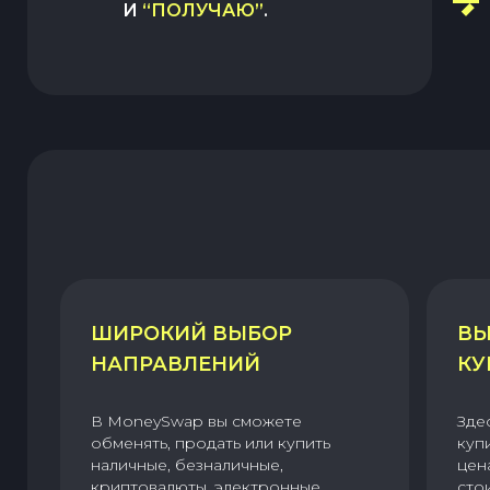
И
“ПОЛУЧАЮ”
.
ШИРОКИЙ ВЫБОР
ВЫ
НАПРАВЛЕНИЙ
КУ
В MoneySwap вы сможете
Зде
обменять, продать или купить
куп
наличные, безналичные,
цен
криптовалюты, электронные
сто