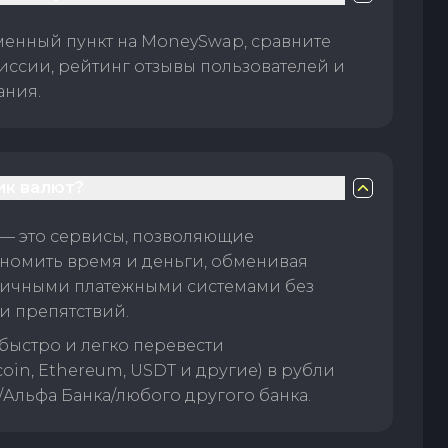
менный пункт на MoneySwap, сравните
иссии, рейтинг отзывы пользователей и
ания.
ик валют?
— это сервисы, позволяющие
номить время и деньги, обменивая
личными платежными системами без
и препятствий.
быстро и легко перевести
oin, Ethereum, USDT и другие) в рубли
/Альфа Банка/любого другого банка.