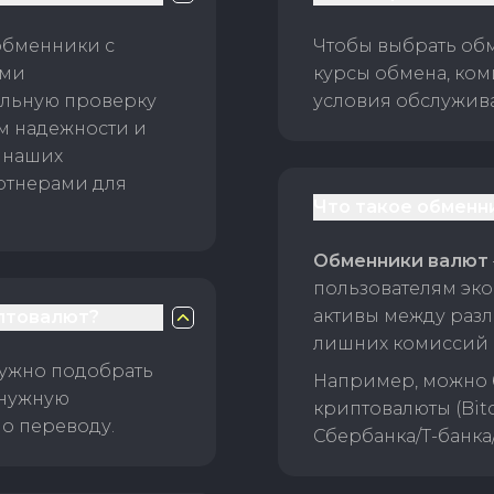
обменники с
Чтобы выбрать об
ами
курсы обмена, ком
ельную проверку
условия обслужив
ам надежности и
 наших
ртнерами для
Что такое обменн
Обменники валют
пользователям эко
активы между раз
птовалют?
лишних комиссий 
нужно подобрать
Например, можно 
 нужную
криптовалюты (Bitc
о переводу.
Сбербанка/Т-банка