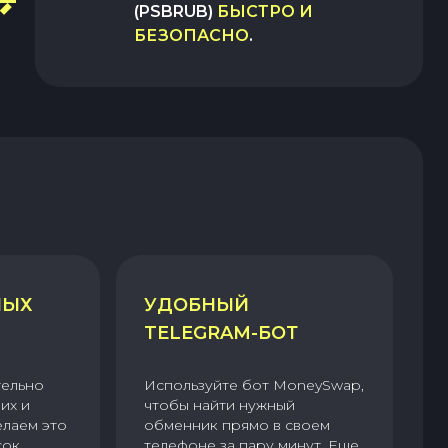
(PSBRUB)
БЫСТРО И
БЕЗОПАСНО
.
НЫХ
УДОБНЫЙ
TELEGRAM-БОТ
тельно
Используйте бот MoneySwap,
их и
чтобы найти нужный
елаем это
обменник прямо в своем
сок
телефоне за пару минут. Еще