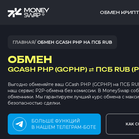
ОБМЕН КРИП
ГЛАВНАЯ
/
ОБМЕН GCASH PHP НА ПСБ RUB
ОБМЕН
GCASH PHP (GCPHP)
⇄
ПСБ RUB (
Выгодно обменяйте ваш GCash PHP (GCPHP) на ПСБ RU
наш сервис P2P-обмена без комиссии. В MoneySwap со
обменники. Мы гарантируем лучший курс обмена с макс
безопасностью сделки.
БОЛЬШЕ ФУНКЦИЙ
КАК С
В НАШЕМ ТЕЛЕГРАМ-БОТЕ