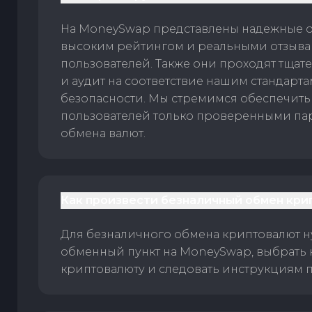
На MoneySwap представлены надежные 
высоким рейтингом и реальными отзыв
пользователей. Также они проходят тщат
и аудит на соответствие нашим стандарт
безопасности. Мы стремимся обеспечить
пользователей только проверенными па
обмена валют.
Как произвести безналичный обмен кри
Для безналичного обмена криптовалют 
обменный пункт на MoneySwap, выбрать
криптовалюту и следовать инструкциям п