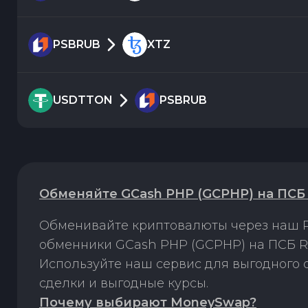
PSBRUB
XTZ
USDTTON
PSBRUB
Обменяйте GCash PHP (GCPHP) на ПСБ
Обменивайте криптовалюты через наш P
обменники GCash PHP (GCPHP) на ПСБ R
Используйте наш сервис для выгодного
сделки и выгодные курсы.
Почему выбирают MoneySwap?