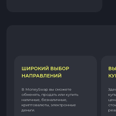
ШИРОКИЙ ВЫБОР
ВЫ
НАПРАВЛЕНИЙ
КУ
В MoneySwap вы сможете
Зде
обменять, продать или купить
куп
наличные, безналичные,
цен
криптовалюты, электронные
сто
деньги.
реа