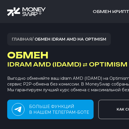
ОБМЕН КРИП
ГЛАВНАЯ
/
ОБМЕН IDRAM AMD НА OPTIMISM
ОБМЕН
IDRAM AMD (IDAMD)
⇄
OPTIMISM 
Выгодно обменяйте ваш idram AMD (IDAMD) на Optimism
сервис P2P-обмена без комиссии. В MoneySwap собран
Мы гарантируем лучший курс обмена с максимальной без
БОЛЬШЕ ФУНКЦИЙ
КАК С
В НАШЕМ ТЕЛЕГРАМ-БОТЕ