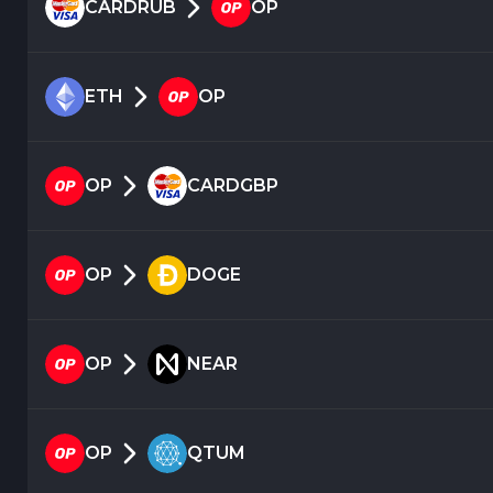
CARDRUB
OP
ETH
OP
OP
CARDGBP
OP
DOGE
OP
NEAR
OP
QTUM