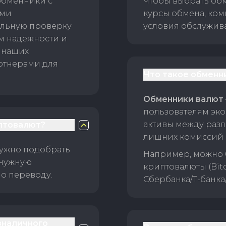
обменники с
Чтобы выбрать об
ами
курсы обмена, ком
ельную проверку
условия обслужив
ам надежности и
 наших
ртнерами для
Что такое обменн
Обменники валют
пользователям эко
активы между раз
птовалют?
лишних комиссий 
нужно подобрать
Например, можно 
 нужную
криптовалюты (Bitc
о переводу.
Сбербанка/Т-банка
зналичного