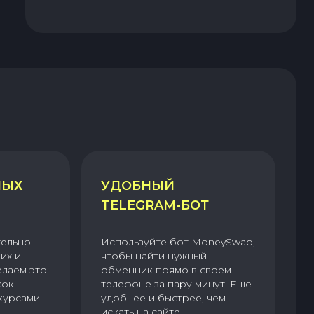
НЫХ
УДОБНЫЙ
TELEGRAM-БОТ
тельно
Используйте бот MoneySwap,
их и
чтобы найти нужный
елаем это
обменник прямо в своем
сок
телефоне за пару минут. Еще
курсами.
удобнее и быстрее, чем
искать на сайте.