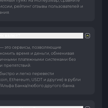
менный пункт на MoneySwap, сравните
иссии, рейтинг отзывы пользователей и
ания.
ик валют?
— это сервисы, позволяющие
номить время и деньги, обменивая
личными платежными системами без
и препятствий.
быстро и легко перевести
oin, Ethereum, USDT и другие) в рубли
/Альфа Банка/любого другого банка.