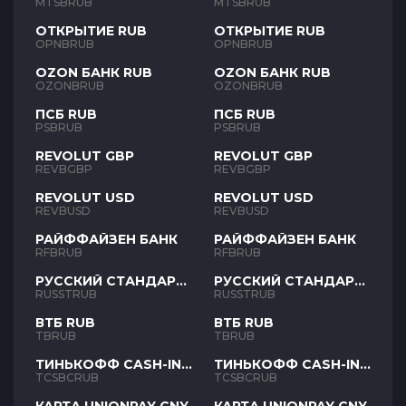
MTSBRUB
MTSBRUB
ОТКРЫТИЕ RUB
ОТКРЫТИЕ RUB
OPNBRUB
OPNBRUB
OZON БАНК RUB
OZON БАНК RUB
OZONBRUB
OZONBRUB
ПСБ RUB
ПСБ RUB
PSBRUB
PSBRUB
REVOLUT GBP
REVOLUT GBP
REVBGBP
REVBGBP
REVOLUT USD
REVOLUT USD
REVBUSD
REVBUSD
РАЙФФАЙЗЕН БАНК
РАЙФФАЙЗЕН БАНК
RFBRUB
RFBRUB
РУССКИЙ СТАНДАРТ
РУССКИЙ СТАНДАРТ
RUB
RUB
RUSSTRUB
RUSSTRUB
ВТБ RUB
ВТБ RUB
TBRUB
TBRUB
ТИНЬКОФФ CASH-IN
ТИНЬКОФФ CASH-IN
RUB
RUB
TCSBCRUB
TCSBCRUB