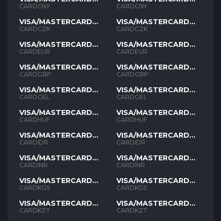
CNY
CNY
CARDCNY
CARDCNY
VISA/MASTERCARD
VISA/MASTERCARD
CZK
CZK
CARDCZK
CARDCZK
VISA/MASTERCARD
VISA/MASTERCARD
EUR
EUR
CARDEUR
CARDEUR
VISA/MASTERCARD
VISA/MASTERCARD
GBP
GBP
CARDGBP
CARDGBP
VISA/MASTERCARD
VISA/MASTERCARD
GEL
GEL
CARDGEL
CARDGEL
VISA/MASTERCARD
VISA/MASTERCARD
HUF
HUF
CARDHUF
CARDHUF
VISA/MASTERCARD
VISA/MASTERCARD
IDR
IDR
CARDIDR
CARDIDR
VISA/MASTERCARD
VISA/MASTERCARD
INR
INR
CARDINR
CARDINR
VISA/MASTERCARD
VISA/MASTERCARD
KGS
KGS
CARDKGS
CARDKGS
VISA/MASTERCARD
VISA/MASTERCARD
KZT
KZT
CARDKZT
CARDKZT