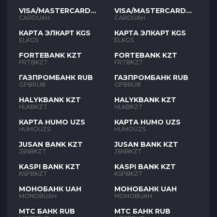
VISA/MASTERCARD
VISA/MASTERCARD
UAH
UAH
CARDUAH
CARDUAH
КАРТА ЭЛКАРТ KGS
КАРТА ЭЛКАРТ KGS
ELKGS
ELKGS
FORTEBANK KZT
FORTEBANK KZT
FRTBKZT
FRTBKZT
ГАЗПРОМБАНК RUB
ГАЗПРОМБАНК RUB
GPBRUB
GPBRUB
HALYKBANK KZT
HALYKBANK KZT
HLKBKZT
HLKBKZT
КАРТА HUMO UZS
КАРТА HUMO UZS
HUMOUZS
HUMOUZS
JUSAN BANK KZT
JUSAN BANK KZT
JSNBKZT
JSNBKZT
KASPI BANK KZT
KASPI BANK KZT
KSPBKZT
KSPBKZT
МОНОБАНК UAH
МОНОБАНК UAH
MONOBUAH
MONOBUAH
МТС БАНК RUB
МТС БАНК RUB