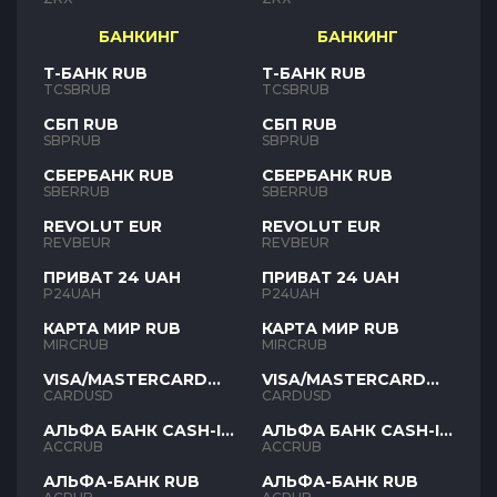
БАНКИНГ
БАНКИНГ
Т-БАНК RUB
Т-БАНК RUB
TCSBRUB
TCSBRUB
СБП RUB
СБП RUB
SBPRUB
SBPRUB
СБЕРБАНК RUB
СБЕРБАНК RUB
SBERRUB
SBERRUB
REVOLUT EUR
REVOLUT EUR
REVBEUR
REVBEUR
ПРИВАТ 24 UAH
ПРИВАТ 24 UAH
P24UAH
P24UAH
КАРТА МИР RUB
КАРТА МИР RUB
MIRCRUB
MIRCRUB
VISA/MASTERCARD
VISA/MASTERCARD
USD
USD
CARDUSD
CARDUSD
АЛЬФА БАНК CASH-IN
АЛЬФА БАНК CASH-IN
RUB
RUB
ACCRUB
ACCRUB
АЛЬФА-БАНК RUB
АЛЬФА-БАНК RUB