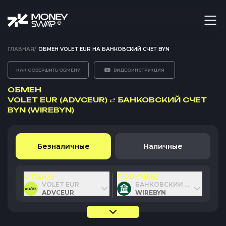
ГЛАВНАЯ
/
ОБМЕН VOLET EUR НА БАНКОВСКИЙ СЧЕТ BYN
КАК СОВЕРШИТЬ ОБМЕН?
ВИДЕОИНСТРУКЦИЯ
ОБМЕН
VOLET EUR (ADVCEUR)
⇄
БАНКОВСКИЙ СЧЕТ
BYN (WIREBYN)
Безналичные
Наличные
ОТДАЮ
ПОЛУЧАЮ
VOLET EUR
БАНКОВСКИЙ СЧЕТ BYN
ADVCEUR
WIREBYN