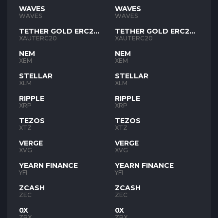
WAVES
WAVES
WAVES
WAVES
TETHER GOLD ERC20
TETHER GOLD ERC20
XAUT
XAUT
XAUTERC20
XAUTERC20
NEM
NEM
XEM
XEM
STELLAR
STELLAR
XLM
XLM
RIPPLE
RIPPLE
XRP
XRP
TEZOS
TEZOS
XTZ
XTZ
VERGE
VERGE
XVG
XVG
YEARN FINANCE
YEARN FINANCE
YFI
YFI
ZCASH
ZCASH
ZEC
ZEC
0X
0X
ZRX
ZRX