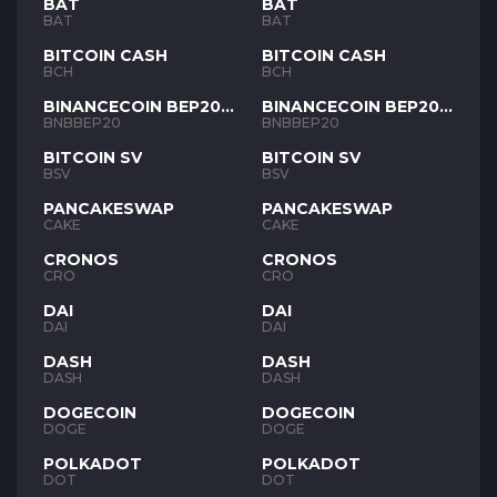
BAT
BAT
BAT
BAT
BITCOIN CASH
BITCOIN CASH
BCH
BCH
BINANCECOIN BEP20
BINANCECOIN BEP20
BNB
BNB
BNBBEP20
BNBBEP20
BITCOIN SV
BITCOIN SV
BSV
BSV
PANCAKESWAP
PANCAKESWAP
CAKE
CAKE
CRONOS
CRONOS
CRO
CRO
DAI
DAI
DAI
DAI
DASH
DASH
DASH
DASH
DOGECOIN
DOGECOIN
DOGE
DOGE
POLKADOT
POLKADOT
DOT
DOT