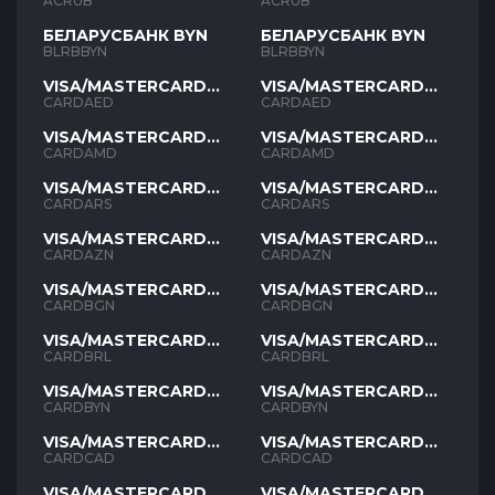
ACRUB
ACRUB
БЕЛАРУСБАНК BYN
БЕЛАРУСБАНК BYN
BLRBBYN
BLRBBYN
VISA/MASTERCARD
VISA/MASTERCARD
AED
AED
CARDAED
CARDAED
VISA/MASTERCARD
VISA/MASTERCARD
AMD
AMD
CARDAMD
CARDAMD
VISA/MASTERCARD
VISA/MASTERCARD
ARS
ARS
CARDARS
CARDARS
VISA/MASTERCARD
VISA/MASTERCARD
AZN
AZN
CARDAZN
CARDAZN
VISA/MASTERCARD
VISA/MASTERCARD
BGN
BGN
CARDBGN
CARDBGN
VISA/MASTERCARD
VISA/MASTERCARD
BRL
BRL
CARDBRL
CARDBRL
VISA/MASTERCARD
VISA/MASTERCARD
BYN
BYN
CARDBYN
CARDBYN
VISA/MASTERCARD
VISA/MASTERCARD
CAD
CAD
CARDCAD
CARDCAD
VISA/MASTERCARD
VISA/MASTERCARD