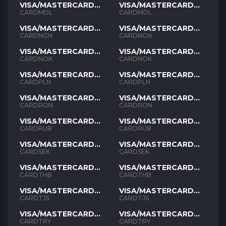
VISA/MASTERCARD
VISA/MASTERCARD
MDL
MDL
CARDMDL
CARDMDL
VISA/MASTERCARD
VISA/MASTERCARD
NGN
NGN
CARDNGN
CARDNGN
VISA/MASTERCARD
VISA/MASTERCARD
NOK
NOK
CARDNOK
CARDNOK
VISA/MASTERCARD
VISA/MASTERCARD
PLN
PLN
CARDPLN
CARDPLN
VISA/MASTERCARD
VISA/MASTERCARD
RON
RON
CARDRON
CARDRON
VISA/MASTERCARD
VISA/MASTERCARD
RUB
RUB
CARDRUB
CARDRUB
VISA/MASTERCARD
VISA/MASTERCARD
SEK
SEK
CARDSEK
CARDSEK
VISA/MASTERCARD
VISA/MASTERCARD
THB
THB
CARDTHB
CARDTHB
VISA/MASTERCARD
VISA/MASTERCARD
TJS
TJS
CARDTJS
CARDTJS
VISA/MASTERCARD
VISA/MASTERCARD
TYR
TYR
CARDTRY
CARDTRY