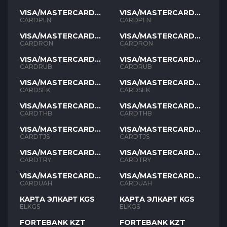
VISA/MASTERCARD
VISA/MASTERCARD
PLN
PLN
CARDPLN
CARDPLN
VISA/MASTERCARD
VISA/MASTERCARD
RON
RON
CARDRON
CARDRON
VISA/MASTERCARD
VISA/MASTERCARD
RUB
RUB
CARDRUB
CARDRUB
VISA/MASTERCARD
VISA/MASTERCARD
SEK
SEK
CARDSEK
CARDSEK
VISA/MASTERCARD
VISA/MASTERCARD
THB
THB
CARDTHB
CARDTHB
VISA/MASTERCARD
VISA/MASTERCARD
TJS
TJS
CARDTJS
CARDTJS
VISA/MASTERCARD
VISA/MASTERCARD
TYR
TYR
CARDTRY
CARDTRY
VISA/MASTERCARD
VISA/MASTERCARD
UAH
UAH
CARDUAH
CARDUAH
КАРТА ЭЛКАРТ KGS
КАРТА ЭЛКАРТ KGS
ELKGS
ELKGS
FORTEBANK KZT
FORTEBANK KZT