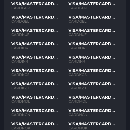
VISA/MASTERCARD
VISA/MASTERCARD
GBP
GBP
CARDGBP
CARDGBP
VISA/MASTERCARD
VISA/MASTERCARD
GEL
GEL
CARDGEL
CARDGEL
VISA/MASTERCARD
VISA/MASTERCARD
HUF
HUF
CARDHUF
CARDHUF
VISA/MASTERCARD
VISA/MASTERCARD
IDR
IDR
CARDIDR
CARDIDR
VISA/MASTERCARD
VISA/MASTERCARD
INR
INR
CARDINR
CARDINR
VISA/MASTERCARD
VISA/MASTERCARD
KGS
KGS
CARDKGS
CARDKGS
VISA/MASTERCARD
VISA/MASTERCARD
KZT
KZT
CARDKZT
CARDKZT
VISA/MASTERCARD
VISA/MASTERCARD
MDL
MDL
CARDMDL
CARDMDL
VISA/MASTERCARD
VISA/MASTERCARD
NGN
NGN
CARDNGN
CARDNGN
VISA/MASTERCARD
VISA/MASTERCARD
NOK
NOK
CARDNOK
CARDNOK