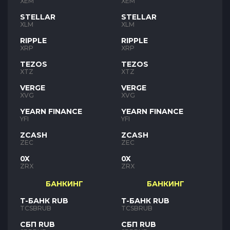
XEM
XEM
STELLAR
STELLAR
XLM
XLM
RIPPLE
RIPPLE
XRP
XRP
TEZOS
TEZOS
XTZ
XTZ
VERGE
VERGE
XVG
XVG
YEARN FINANCE
YEARN FINANCE
YFI
YFI
ZCASH
ZCASH
ZEC
ZEC
0X
0X
ZRX
ZRX
БАНКИНГ
БАНКИНГ
Т-БАНК RUB
Т-БАНК RUB
TCSBRUB
TCSBRUB
СБП RUB
СБП RUB