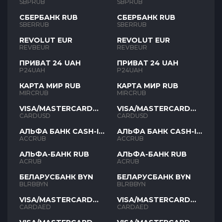
SBPRUB
SBPRUB
СБЕРБАНК RUB
СБЕРБАНК RUB
SBERRUB
SBERRUB
REVOLUT EUR
REVOLUT EUR
REVBEUR
REVBEUR
ПРИВАТ 24 UAH
ПРИВАТ 24 UAH
P24UAH
P24UAH
КАРТА МИР RUB
КАРТА МИР RUB
MIRCRUB
MIRCRUB
VISA/MASTERCARD
VISA/MASTERCARD
USD
USD
CARDUSD
CARDUSD
АЛЬФА БАНК CASH-IN
АЛЬФА БАНК CASH-IN
RUB
RUB
ACCRUB
ACCRUB
АЛЬФА-БАНК RUB
АЛЬФА-БАНК RUB
ACRUB
ACRUB
БЕЛАРУСБАНК BYN
БЕЛАРУСБАНК BYN
BLRBBYN
BLRBBYN
VISA/MASTERCARD
VISA/MASTERCARD
AED
AED
CARDAED
CARDAED