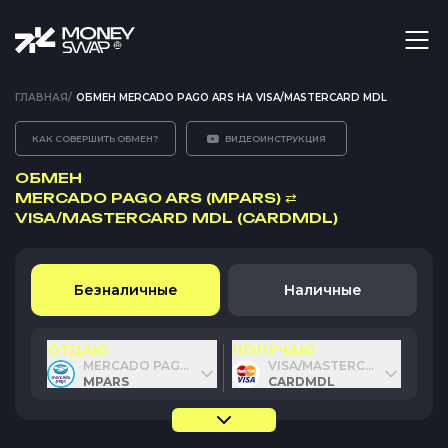
ГЛАВНАЯ
/
ОБМЕН MERCADO PAGO ARS НА VISA/MASTERCARD MDL
КАК СОВЕРШИТЬ ОБМЕН?
ВИДЕОИНСТРУКЦИЯ
ОБМЕН
MERCADO PAGO ARS (MPARS)
⇄
VISA/MASTERCARD MDL (CARDMDL)
Безналичные
Наличные
ОТДАЮ
ПОЛУЧАЮ
MERCADO PAGO ARS
VISA/MASTERCARD MDL
MPARS
CARDMDL