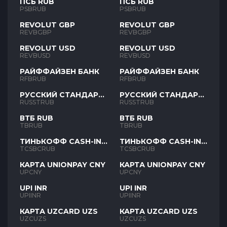
ПСБ RUB
ПСБ RUB
PSBRUB
PSBRUB
REVOLUT GBP
REVOLUT GBP
REVBGBP
REVBGBP
REVOLUT USD
REVOLUT USD
REVBUSD
REVBUSD
РАЙФФАЙЗЕН БАНК
РАЙФФАЙЗЕН БАНК
RFBRUB
RFBRUB
РУССКИЙ СТАНДАРТ
РУССКИЙ СТАНДАРТ
RUB
RUB
RUSSTRUB
RUSSTRUB
ВТБ RUB
ВТБ RUB
TBRUB
TBRUB
ТИНЬКОФФ CASH-IN
ТИНЬКОФФ CASH-IN
RUB
RUB
TCSBCRUB
TCSBCRUB
КАРТА UNIONPAY CNY
КАРТА UNIONPAY CNY
UPCNY
UPCNY
UPI INR
UPI INR
UPIINR
UPIINR
КАРТА UZCARD UZS
КАРТА UZCARD UZS
UZCUZS
UZCUZS