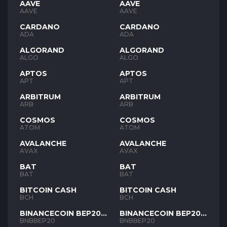
AAVE
AAVE
AAVE
AAVE
CARDANO
CARDANO
ADA
ADA
ALGORAND
ALGORAND
ALGO
ALGO
APTOS
APTOS
APT
APT
ARBITRUM
ARBITRUM
ARB
ARB
COSMOS
COSMOS
ATOM
ATOM
AVALANCHE
AVALANCHE
AVAX
AVAX
BAT
BAT
BAT
BAT
BITCOIN CASH
BITCOIN CASH
BCH
BCH
BINANCECOIN BEP20
BINANCECOIN BEP20
BNB
BNB
BNBBEP20
BNBBEP20