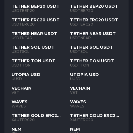
TETHER BEP20 USDT
TETHER BEP20 USDT
USDTBEP20
USDTBEP20
TETHER ERC20 USDT
TETHER ERC20 USDT
USDTERC20
USDTERC20
TETHER NEAR USDT
TETHER NEAR USDT
USDTNEAR
USDTNEAR
TETHER SOL USDT
TETHER SOL USDT
USDTSOL
USDTSOL
TETHER TON USDT
TETHER TON USDT
USDTTON
USDTTON
UTOPIA USD
UTOPIA USD
UUSD
UUSD
VECHAIN
VECHAIN
VET
VET
WAVES
WAVES
WAVES
WAVES
TETHER GOLD ERC20
TETHER GOLD ERC20
XAUT
XAUT
XAUTERC20
XAUTERC20
NEM
NEM