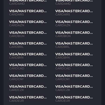
VISA/MASTERCARD
VISA/MASTERCARD
AMD
AMD
CARDAMD
CARDAMD
VISA/MASTERCARD
VISA/MASTERCARD
ARS
ARS
CARDARS
CARDARS
VISA/MASTERCARD
VISA/MASTERCARD
AZN
AZN
CARDAZN
CARDAZN
VISA/MASTERCARD
VISA/MASTERCARD
BGN
BGN
CARDBGN
CARDBGN
VISA/MASTERCARD
VISA/MASTERCARD
BRL
BRL
CARDBRL
CARDBRL
VISA/MASTERCARD
VISA/MASTERCARD
BYN
BYN
CARDBYN
CARDBYN
VISA/MASTERCARD
VISA/MASTERCARD
CAD
CAD
CARDCAD
CARDCAD
VISA/MASTERCARD
VISA/MASTERCARD
CNY
CNY
CARDCNY
CARDCNY
VISA/MASTERCARD
VISA/MASTERCARD
CZK
CZK
CARDCZK
CARDCZK
VISA/MASTERCARD
VISA/MASTERCARD
EUR
EUR
CARDEUR
CARDEUR