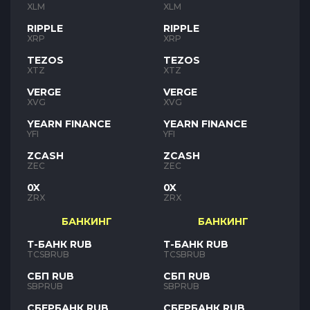
XLM
XLM
RIPPLE
RIPPLE
XRP
XRP
TEZOS
TEZOS
XTZ
XTZ
VERGE
VERGE
XVG
XVG
YEARN FINANCE
YEARN FINANCE
YFI
YFI
ZCASH
ZCASH
ZEC
ZEC
0X
0X
ZRX
ZRX
БАНКИНГ
БАНКИНГ
Т-БАНК RUB
Т-БАНК RUB
TCSBRUB
TCSBRUB
СБП RUB
СБП RUB
SBPRUB
SBPRUB
СБЕРБАНК RUB
СБЕРБАНК RUB