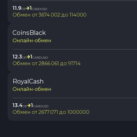
11.9
1
OP
CARDUSD
Обмен от
3674.002
до
114000
CoinsBlack
Онлайн-обмен
12.3
1
OP
CARDUSD
Обмен от
2866.061
до
91714
RoyalCash
Онлайн-обмен
13.4
1
OP
CARDUSD
Обмен от
2677.071
до
1000000