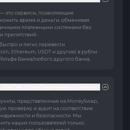
— это сервисы, позволяющие
номить время и деньги, обменивая
личными платежными системами без
и препятствий.
быстро и легко перевести
oin, Ethereum, USDT и другие) в рубли
/Альфа Банка/любого другого банка.
 пунктам MoneySwap можно доверять?
пункты, представленные на MoneySwap,
ую проверку и аудит на соответствие
 надежности и безопасности. Мы
чить наших пользователей только