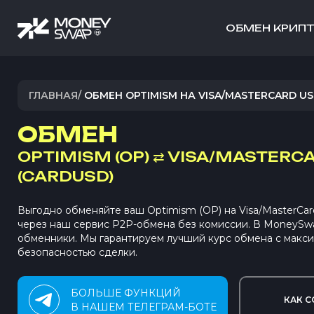
ОБМЕН КРИП
ГЛАВНАЯ
/
ОБМЕН OPTIMISM НА VISA/MASTERCARD U
ОБМЕН
OPTIMISM (OP)
⇄
VISA/MASTERC
(CARDUSD)
Выгодно обменяйте ваш Optimism (OP) на Visa/MasterC
через наш сервис P2P-обмена без комиссии. В MoneySw
обменники. Мы гарантируем лучший курс обмена с макс
безопасностью сделки.
БОЛЬШЕ ФУНКЦИЙ
КАК С
В НАШЕМ ТЕЛЕГРАМ-БОТЕ