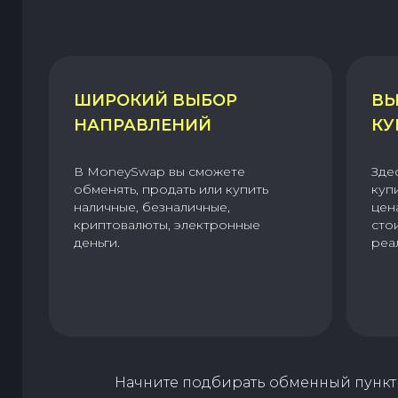
ШИРОКИЙ ВЫБОР
ВЫ
НАПРАВЛЕНИЙ
КУ
В MoneySwap вы сможете
Зде
обменять, продать или купить
куп
наличные, безналичные,
цен
криптовалюты, электронные
сто
деньги.
реа
Начните подбирать обменный пункт 