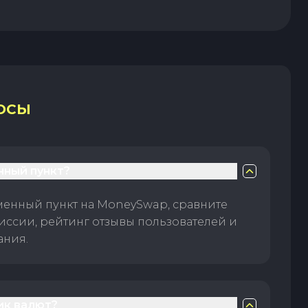
ОСЫ
нный пункт?
менный пункт на MoneySwap, сравните
иссии, рейтинг отзывы пользователей и
ания.
ик валют?