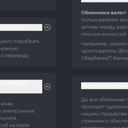
Обменники валют
пользователям эко
активы между раз
птовалют?
лишних комиссий 
нужно подобрать
Например, можно 
 нужную
криптовалюты (Bitc
о переводу.
Сбербанка/Т-банка
зналичного
Всем ли обменным
Да, все обменные 
лючая
проходят тщательн
и электронные
нашим стандартам
пункта.
стремимся обеспе
об на этапе