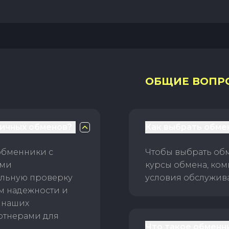
ОБЩИЕ ВОПР
личных обменов?
Как выбрать обме
обменники с
Чтобы выбрать об
ами
курсы обмена, ком
ельную проверку
условия обслужив
ам надежности и
 наших
ртнерами для
Что такое обменн