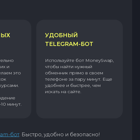
НЫХ
УДОБНЫЙ
TELEGRAM-БОТ
тельно
Используйте бот MoneySwap,
их и
чтобы найти нужный
елаем это
обменник прямо в своем
сок
телефоне за пару минут. Еще
курсами.
удобнее и быстрее, чем
искать на сайте.
ждение
–10 минут.
ram-бот
. Быстро, удобно и безопасно!