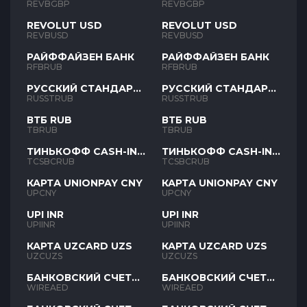
REVBGBP
REVBGBP
REVOLUT USD
REVOLUT USD
REVBUSD
REVBUSD
РАЙФФАЙЗЕН БАНК
РАЙФФАЙЗЕН БАНК
RFBRUB
RFBRUB
РУССКИЙ СТАНДАРТ
РУССКИЙ СТАНДАРТ
RUB
RUB
RUSSTRUB
RUSSTRUB
ВТБ RUB
ВТБ RUB
TBRUB
TBRUB
ТИНЬКОФФ CASH-IN
ТИНЬКОФФ CASH-IN
RUB
RUB
TCSBCRUB
TCSBCRUB
КАРТА UNIONPAY CNY
КАРТА UNIONPAY CNY
UPCNY
UPCNY
UPI INR
UPI INR
UPIINR
UPIINR
КАРТА UZCARD UZS
КАРТА UZCARD UZS
UZCUZS
UZCUZS
БАНКОВСКИЙ СЧЕТ
БАНКОВСКИЙ СЧЕТ
AED
AED
WIREAED
WIREAED