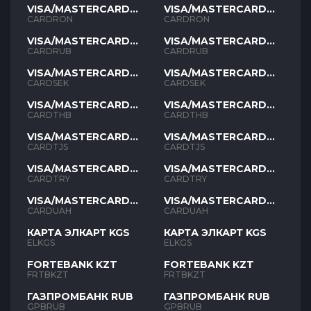
VISA/MASTERCARD
VISA/MASTERCARD
RON
RON
CARDRON
CARDRON
VISA/MASTERCARD
VISA/MASTERCARD
RUB
RUB
CARDRUB
CARDRUB
VISA/MASTERCARD
VISA/MASTERCARD
SEK
SEK
CARDSEK
CARDSEK
VISA/MASTERCARD
VISA/MASTERCARD
THB
THB
CARDTHB
CARDTHB
VISA/MASTERCARD
VISA/MASTERCARD
TJS
TJS
CARDTJS
CARDTJS
VISA/MASTERCARD
VISA/MASTERCARD
TYR
TYR
CARDTRY
CARDTRY
VISA/MASTERCARD
VISA/MASTERCARD
UAH
UAH
CARDUAH
CARDUAH
КАРТА ЭЛКАРТ KGS
КАРТА ЭЛКАРТ KGS
ELKGS
ELKGS
FORTEBANK KZT
FORTEBANK KZT
FRTBKZT
FRTBKZT
ГАЗПРОМБАНК RUB
ГАЗПРОМБАНК RUB
GPBRUB
GPBRUB