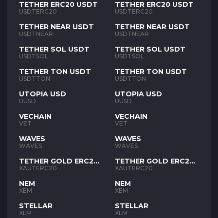
TETHER ERC20 USDT
TETHER ERC20 USDT
USDTERC20
USDTERC20
TETHER NEAR USDT
TETHER NEAR USDT
USDTNEAR
USDTNEAR
TETHER SOL USDT
TETHER SOL USDT
USDTSOL
USDTSOL
TETHER TON USDT
TETHER TON USDT
USDTTON
USDTTON
UTOPIA USD
UTOPIA USD
UUSD
UUSD
VECHAIN
VECHAIN
VET
VET
WAVES
WAVES
WAVES
WAVES
TETHER GOLD ERC20
TETHER GOLD ERC20
XAUT
XAUT
XAUTERC20
XAUTERC20
NEM
NEM
XEM
XEM
STELLAR
STELLAR
XLM
XLM