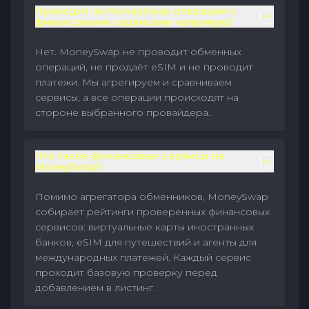
Проводит ли MoneySwap операции с
финансовыми сервисами напрямую?
Нет. MoneySwap не проводит обменных
операций, не продаёт eSIM и не проводит
платежи. Мы агрегируем и сравниваем
сервисы, а все операции происходят на
стороне выбранного провайдера.
Что такое финансовые сервисы на
MoneySwap?
Помимо агрегатора обменников, MoneySwap
собирает рейтинги проверенных финансовых
сервисов: виртуальные карты иностранных
банков, eSIM для путешествий и агенты для
международных платежей. Каждый сервис
проходит базовую проверку перед
добавлением в листинг.