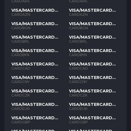
ARS
ARS
CARDARS
CARDARS
VISA/MASTERCARD
VISA/MASTERCARD
AZN
AZN
CARDAZN
CARDAZN
VISA/MASTERCARD
VISA/MASTERCARD
BGN
BGN
CARDBGN
CARDBGN
VISA/MASTERCARD
VISA/MASTERCARD
BRL
BRL
CARDBRL
CARDBRL
VISA/MASTERCARD
VISA/MASTERCARD
BYN
BYN
CARDBYN
CARDBYN
VISA/MASTERCARD
VISA/MASTERCARD
CAD
CAD
CARDCAD
CARDCAD
VISA/MASTERCARD
VISA/MASTERCARD
CNY
CNY
CARDCNY
CARDCNY
VISA/MASTERCARD
VISA/MASTERCARD
CZK
CZK
CARDCZK
CARDCZK
VISA/MASTERCARD
VISA/MASTERCARD
EUR
EUR
CARDEUR
CARDEUR
VISA/MASTERCARD
VISA/MASTERCARD
GBP
GBP
CARDGBP
CARDGBP