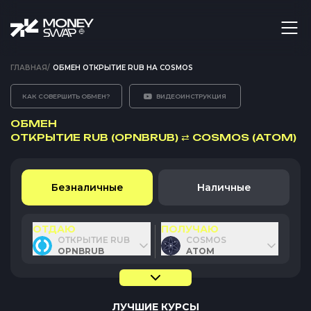
ГЛАВНАЯ
/
ОБМЕН ОТКРЫТИЕ RUB НА COSMOS
КАК СОВЕРШИТЬ ОБМЕН?
ВИДЕОИНСТРУКЦИЯ
ОБМЕН
ОТКРЫТИЕ RUB (OPNBRUB)
⇄
COSMOS (ATOM)
Безналичные
Наличные
ОТДАЮ
ПОЛУЧАЮ
ОТКРЫТИЕ RUB
COSMOS
OPNBRUB
ATOM
ЛУЧШИЕ КУРСЫ