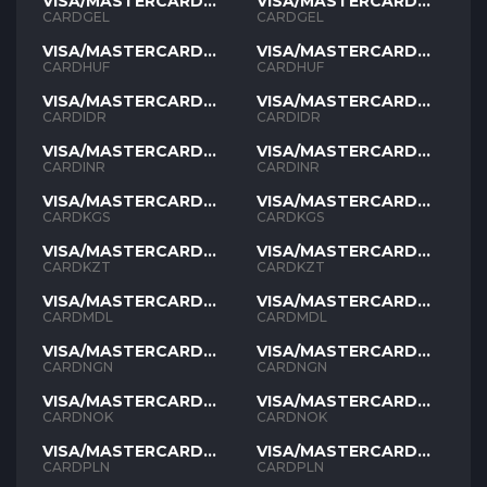
VISA/MASTERCARD
VISA/MASTERCARD
GEL
GEL
CARDGEL
CARDGEL
VISA/MASTERCARD
VISA/MASTERCARD
HUF
HUF
CARDHUF
CARDHUF
VISA/MASTERCARD
VISA/MASTERCARD
IDR
IDR
CARDIDR
CARDIDR
VISA/MASTERCARD
VISA/MASTERCARD
INR
INR
CARDINR
CARDINR
VISA/MASTERCARD
VISA/MASTERCARD
KGS
KGS
CARDKGS
CARDKGS
VISA/MASTERCARD
VISA/MASTERCARD
KZT
KZT
CARDKZT
CARDKZT
VISA/MASTERCARD
VISA/MASTERCARD
MDL
MDL
CARDMDL
CARDMDL
VISA/MASTERCARD
VISA/MASTERCARD
NGN
NGN
CARDNGN
CARDNGN
VISA/MASTERCARD
VISA/MASTERCARD
NOK
NOK
CARDNOK
CARDNOK
VISA/MASTERCARD
VISA/MASTERCARD
PLN
PLN
CARDPLN
CARDPLN