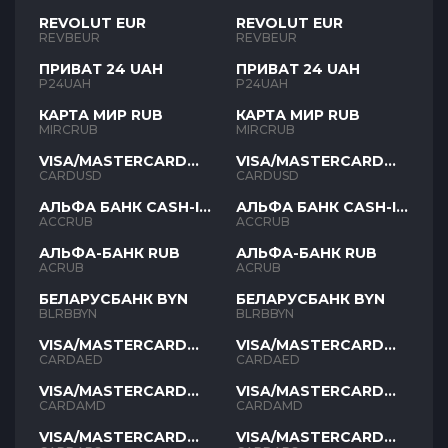
REVOLUT EUR
REVOLUT EUR
REVBEUR
REVBEUR
ПРИВАТ 24 UAH
ПРИВАТ 24 UAH
P24UAH
P24UAH
КАРТА МИР RUB
КАРТА МИР RUB
MIRCRUB
MIRCRUB
VISA/MASTERCARD
VISA/MASTERCARD
USD
USD
CARDUSD
CARDUSD
АЛЬФА БАНК CASH-IN
АЛЬФА БАНК CASH-IN
RUB
RUB
ACCRUB
ACCRUB
АЛЬФА-БАНК RUB
АЛЬФА-БАНК RUB
ACRUB
ACRUB
БЕЛАРУСБАНК BYN
БЕЛАРУСБАНК BYN
BLRBBYN
BLRBBYN
VISA/MASTERCARD
VISA/MASTERCARD
AED
AED
CARDAED
CARDAED
VISA/MASTERCARD
VISA/MASTERCARD
AMD
AMD
CARDAMD
CARDAMD
VISA/MASTERCARD
VISA/MASTERCARD