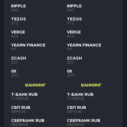
RIPPLE
RIPPLE
XRP
XRP
TEZOS
TEZOS
XTZ
XTZ
VERGE
VERGE
XVG
XVG
YEARN FINANCE
YEARN FINANCE
YFI
YFI
ZCASH
ZCASH
ZEC
ZEC
0X
0X
ZRX
ZRX
БАНКИНГ
БАНКИНГ
Т-БАНК RUB
Т-БАНК RUB
TCSBRUB
TCSBRUB
СБП RUB
СБП RUB
SBPRUB
SBPRUB
СБЕРБАНК RUB
СБЕРБАНК RUB
SBERRUB
SBERRUB