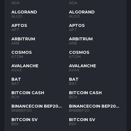
ADA
ADA
ALGORAND
ALGORAND
ALGO
ALGO
APTOS
APTOS
APT
APT
ARBITRUM
ARBITRUM
ARB
ARB
COSMOS
COSMOS
ATOM
ATOM
AVALANCHE
AVALANCHE
AVAX
AVAX
BAT
BAT
BAT
BAT
BITCOIN CASH
BITCOIN CASH
BCH
BCH
BINANCECOIN BEP20
BINANCECOIN BEP20
BNB
BNB
BNBBEP20
BNBBEP20
BITCOIN SV
BITCOIN SV
BSV
BSV