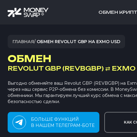
ОБМЕН КРИП
ГЛАВНАЯ
/
ОБМЕН REVOLUT GBP НА EXMO USD
ОБМЕН
REVOLUT GBP (REVBGBP)
⇄
EXMO 
Выгодно обменяйте ваш Revolut GBP (REVBGBP) на Ex
через наш сервис P2P-обмена без комиссии. В MoneySw
обменники. Мы гарантируем лучший курс обмена с макс
безопасностью сделки.
БОЛЬШЕ ФУНКЦИЙ
КАК С
В НАШЕМ ТЕЛЕГРАМ-БОТЕ