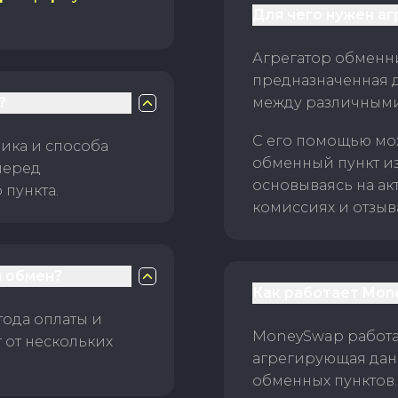
Для чего нужен а
Агрегатор обменни
предназначенная 
?
между различным
С его помощью мо
ика и способа
обменный пункт и
перед
основываясь на ак
пункта.
комиссиях и отзыв
 обмен?
Как работает Mon
тода оплаты и
MoneySwap работае
 от нескольких
агрегирующая данн
обменных пунктов.