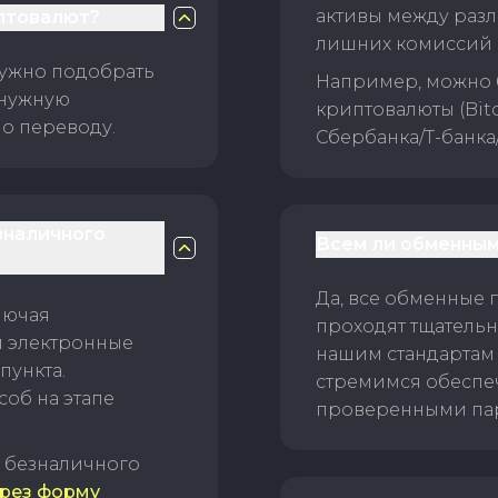
активы между раз
птовалют?
лишних комиссий 
нужно подобрать
Например, можно 
 нужную
криптовалюты (Bitc
о переводу.
Сбербанка/Т-банка
зналичного
Всем ли обменным
Да, все обменные 
лючая
проходят тщательн
и электронные
нашим стандартам
пункта.
стремимся обеспе
об на этапе
проверенными пар
б безналичного
рез форму