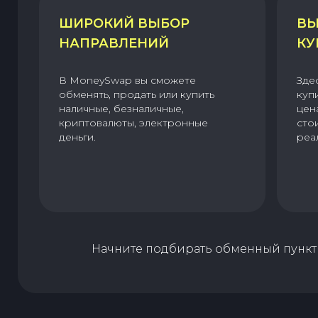
ШИРОКИЙ ВЫБОР
ВЫ
НАПРАВЛЕНИЙ
КУ
В MoneySwap вы сможете
Зде
обменять, продать или купить
куп
наличные, безналичные,
цен
криптовалюты, электронные
сто
деньги.
реа
Начните подбирать обменный пункт 