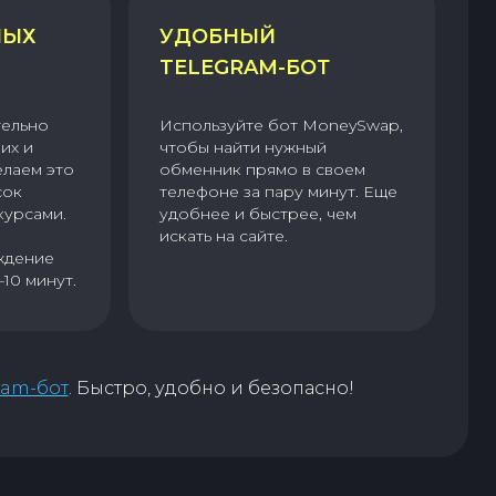
НЫХ
УДОБНЫЙ
TELEGRAM-БОТ
тельно
Используйте бот MoneySwap,
их и
чтобы найти нужный
елаем это
обменник прямо в своем
сок
телефоне за пару минут. Еще
курсами.
удобнее и быстрее, чем
искать на сайте.
ждение
–10 минут.
ram-бот
. Быстро, удобно и безопасно!