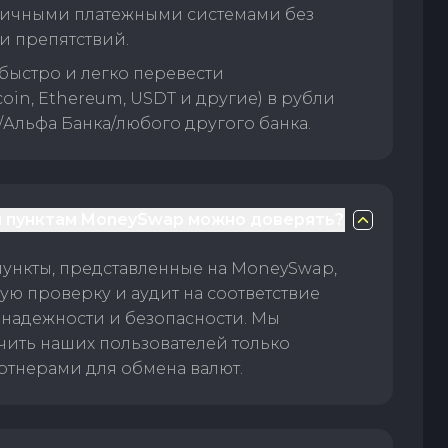
личными платежными системами без
и препятствий.
быстро и легко перевести
oin, Ethereum, USDT и другие) в рубли
/Альфа Банка/любого другого банка.
 пунктам MoneySwap можно доверять?
пункты, представленные на MoneySwap,
ую проверку и аудит на соответствие
 надежности и безопасности. Мы
чить наших пользователей только
тнерами для обмена валют.