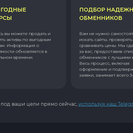
ГОДНЫЕ
ПОДБОР НАДЕЖ
РСЫ
ОБМЕННИКОВ
сь вы можете продать и
Вам не нужно самостоя
ить активы по выгодным
искать сайты, проверять 
ам. Информация о
сравнивать цены. Мы сд
имости обновляется в
за вас, предоставив спи
льном времени.
обменников с лучшими 
Весь процесс, включая
оформление и подтвер
заявки, занимает всего 5
под ваши цели прямо сейчас,
используя наш Teleg