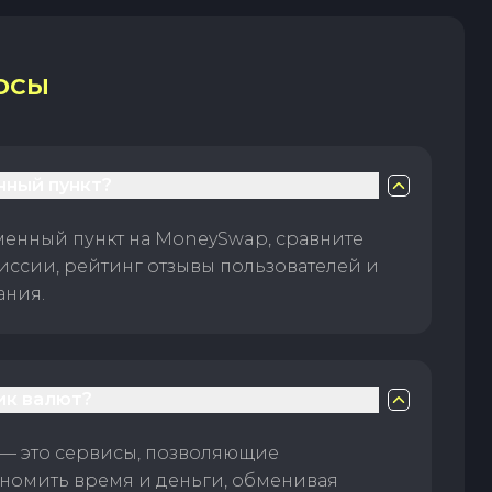
ОСЫ
нный пункт?
менный пункт на MoneySwap, сравните
иссии, рейтинг отзывы пользователей и
ания.
ик валют?
— это сервисы, позволяющие
номить время и деньги, обменивая