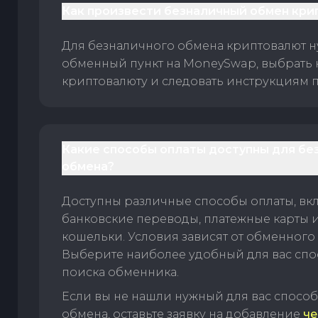
Как произвести безналичный обмен кри
Для безналичного обмена криптовалют 
обменный пункт на MoneySwap, выбрать
криптовалюту и следовать инструкциям п
Какие способы оплаты доступны для бе
обмена?
Доступны различные способы оплаты, вк
банковские переводы, платежные карты 
кошельки. Условия зависят от обменного 
Выберите наиболее удобный для вас спос
поиска обменника.
Если вы не нашли нужный для вас спосо
обмена, оставьте заявку на добавление
че