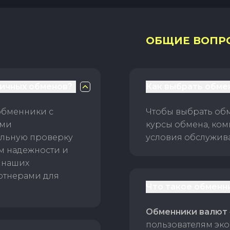
ОБЩИЕ ВОПР
личных обменов?
Как выбрать обме
обменники с
Чтобы выбрать об
ами
курсы обмена, ком
ельную проверку
условия обслужив
ам надежности и
 наших
ртнерами для
Что такое обменн
Обменники валют
пользователям эко