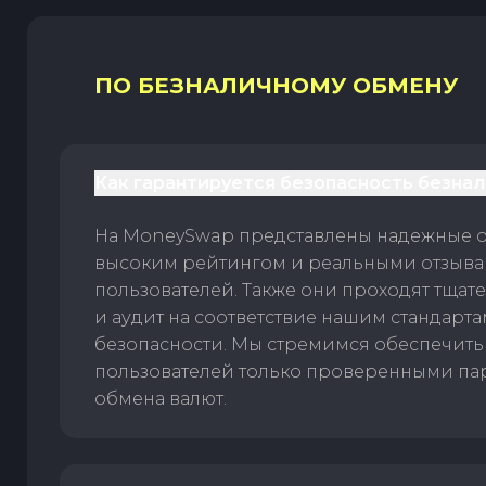
ПО БЕЗНАЛИЧНОМУ ОБМЕНУ
Как гарантируется безопасность безна
На MoneySwap представлены надежные 
высоким рейтингом и реальными отзыв
пользователей. Также они проходят тщат
и аудит на соответствие нашим стандарт
безопасности. Мы стремимся обеспечить
пользователей только проверенными па
обмена валют.