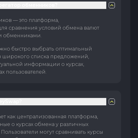
грегатор обменников?
ков — это платформа,
для сравнения условий обмена валют
и обменниками.
жно быстро выбрать оптимальный
з широкого списка предложений,
туальной информации о курсах,
ах пользователей.
eySwap?
т как централизованная платформа,
ые о курсах обмена у различных
 Пользователи могут сравнивать курсы