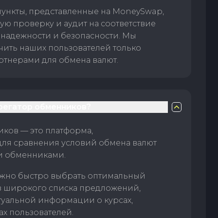
пункты, представленные на MoneySwap,
ую проверку и аудит на соответствие
 надежности и безопасности. Мы
чить наших пользователей только
тнерами для обмена валют.
грегатор обменников?
ков — это платформа,
для сравнения условий обмена валют
и обменниками.
жно быстро выбрать оптимальный
з широкого списка предложений,
туальной информации о курсах,
ах пользователей.