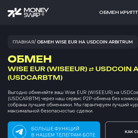
ОБМЕН КРИП
ГЛАВНАЯ
/
ОБМЕН WISE EUR НА USDCOIN ARBITRUM
ОБМЕН
WISE EUR (WISEEUR)
⇄
USDCOIN 
(USDCARBTM)
Выгодно обменяйте ваш Wise EUR (WISEEUR) на USDCo
(USDCARBTM) через наш сервис P2P-обмена без комисс
собраны лучшие обменники. Мы гарантируем лучший кур
максимальной безопасностью сделки.
БОЛЬШЕ ФУНКЦИЙ
КАК С
В НАШЕМ ТЕЛЕГРАМ-БОТЕ