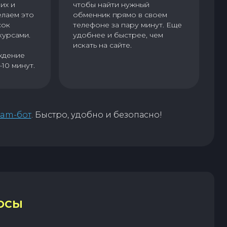
их и
чтобы найти нужный
елаем это
обменник прямо в своем
сок
телефоне за пару минут. Еще
курсами.
удобнее и быстрее, чем
искать на сайте.
ждение
–10 минут.
ram-бот
. Быстро, удобно и безопасно!
ОСЫ