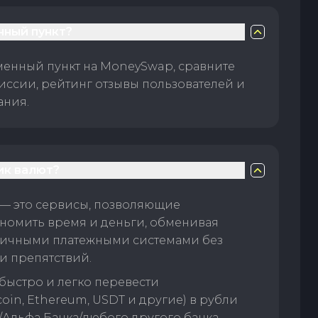
нный пункт?
менный пункт на MoneySwap, сравните
иссии, рейтинг отзывы пользователей и
ания.
ик валют?
— это сервисы, позволяющие
номить время и деньги, обменивая
личными платежными системами без
и препятствий.
быстро и легко перевести
oin, Ethereum, USDT и другие) в рубли
/Альфа Банка/любого другого банка.