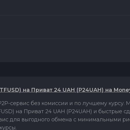
MTFUSD) на Приват 24 UAH (P24UAH) на Mone
2P-сервис без комиссии и по лучшему курсу.
FUSD) на Приват 24 UAH (P24UAH) и быстрые с
рвис для выгодного обмена с минимальными р
курсы.