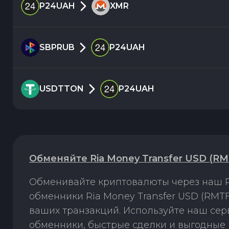
P24UAH
XMR
SBPRUB
P24UAH
USDTTON
P24UAH
Обменяйте Ria Money Transfer USD (R
Обменивайте криптовалюты через наш P
обменники Ria Money Transfer USD (RMT
ваших транзакций. Используйте наш се
обменники, быстрые сделки и выгодные 