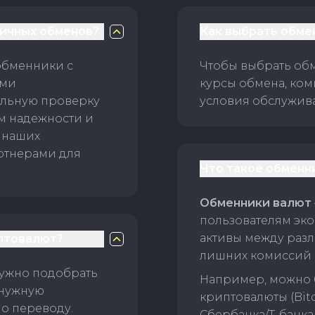
личных обменов?
Как выбрать обме
обменники с
Чтобы выбрать об
ами
курсы обмена, ком
ельную проверку
условия обслужив
ам надежности и
 наших
ртнерами для
Что такое обменн
Обменники валют
пользователям эко
активы между раз
птовалют?
лишних комиссий 
нужно подобрать
Например, можно 
 нужную
криптовалюты (Bitc
о переводу.
Сбербанка/Т-банка