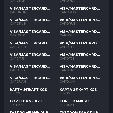
PLN
PLN
CARDPLN
CARDPLN
VISA/MASTERCARD
VISA/MASTERCARD
RON
RON
CARDRON
CARDRON
VISA/MASTERCARD
VISA/MASTERCARD
RUB
RUB
CARDRUB
CARDRUB
VISA/MASTERCARD
VISA/MASTERCARD
SEK
SEK
CARDSEK
CARDSEK
VISA/MASTERCARD
VISA/MASTERCARD
THB
THB
CARDTHB
CARDTHB
VISA/MASTERCARD
VISA/MASTERCARD
TJS
TJS
CARDTJS
CARDTJS
VISA/MASTERCARD
VISA/MASTERCARD
TYR
TYR
CARDTRY
CARDTRY
VISA/MASTERCARD
VISA/MASTERCARD
UAH
UAH
CARDUAH
CARDUAH
КАРТА ЭЛКАРТ KGS
КАРТА ЭЛКАРТ KGS
ELKGS
ELKGS
FORTEBANK KZT
FORTEBANK KZT
FRTBKZT
FRTBKZT
ГАЗПРОМБАНК RUB
ГАЗПРОМБАНК RUB