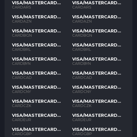
VISA/MASTERCARD
VISA/MASTERCARD
ARS
ARS
CARDARS
CARDARS
VISA/MASTERCARD
VISA/MASTERCARD
AZN
AZN
CARDAZN
CARDAZN
VISA/MASTERCARD
VISA/MASTERCARD
BGN
BGN
CARDBGN
CARDBGN
VISA/MASTERCARD
VISA/MASTERCARD
BRL
BRL
CARDBRL
CARDBRL
VISA/MASTERCARD
VISA/MASTERCARD
BYN
BYN
CARDBYN
CARDBYN
VISA/MASTERCARD
VISA/MASTERCARD
CAD
CAD
CARDCAD
CARDCAD
VISA/MASTERCARD
VISA/MASTERCARD
CNY
CNY
CARDCNY
CARDCNY
VISA/MASTERCARD
VISA/MASTERCARD
CZK
CZK
CARDCZK
CARDCZK
VISA/MASTERCARD
VISA/MASTERCARD
EUR
EUR
CARDEUR
CARDEUR
VISA/MASTERCARD
VISA/MASTERCARD
GBP
GBP
CARDGBP
CARDGBP