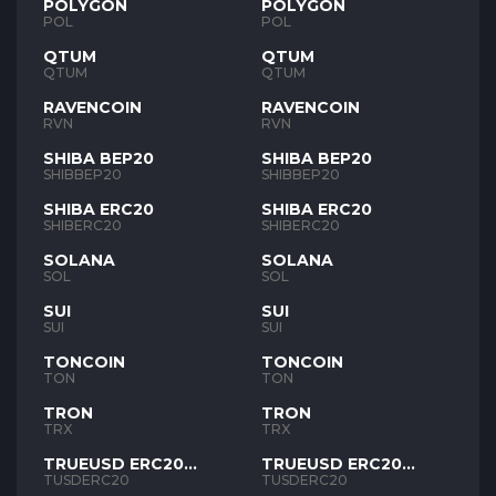
POLYGON
POLYGON
POL
POL
QTUM
QTUM
QTUM
QTUM
RAVENCOIN
RAVENCOIN
RVN
RVN
SHIBA BEP20
SHIBA BEP20
SHIBBEP20
SHIBBEP20
SHIBA ERC20
SHIBA ERC20
SHIBERC20
SHIBERC20
SOLANA
SOLANA
SOL
SOL
SUI
SUI
SUI
SUI
TONCOIN
TONCOIN
TON
TON
TRON
TRON
TRX
TRX
TRUEUSD ERC20
TRUEUSD ERC20
TUSD
TUSD
TUSDERC20
TUSDERC20