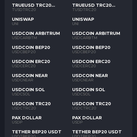
TRUEUSD TRC20
TRUEUSD TRC20
TUSD
TUSD
TUSDTRC20
TUSDTRC20
UNISWAP
UNISWAP
UNI
UNI
USDCOIN ARBITRUM
USDCOIN ARBITRUM
USDCARBTM
USDCARBTM
USDCOIN BEP20
USDCOIN BEP20
USDCBEP20
USDCBEP20
USDCOIN ERC20
USDCOIN ERC20
USDCERC20
USDCERC20
USDCOIN NEAR
USDCOIN NEAR
USDCNEAR
USDCNEAR
USDCOIN SOL
USDCOIN SOL
USDCSOL
USDCSOL
USDCOIN TRC20
USDCOIN TRC20
USDCTRC20
USDCTRC20
PAX DOLLAR
PAX DOLLAR
USDP
USDP
TETHER BEP20 USDT
TETHER BEP20 USDT
USDTBEP20
USDTBEP20