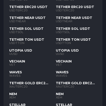
TETHER ERC20 USDT
TETHER ERC20 USDT
USDTERC20
USDTERC20
TETHER NEAR USDT
TETHER NEAR USDT
USDTNEAR
USDTNEAR
TETHER SOL USDT
TETHER SOL USDT
USDTSOL
USDTSOL
TETHER TON USDT
TETHER TON USDT
USDTTON
USDTTON
UTOPIA USD
UTOPIA USD
UUSD
UUSD
VECHAIN
VECHAIN
VET
VET
WAVES
WAVES
WAVES
WAVES
TETHER GOLD ERC20
TETHER GOLD ERC20
XAUT
XAUT
XAUTERC20
XAUTERC20
NEM
NEM
XEM
XEM
STELLAR
STELLAR