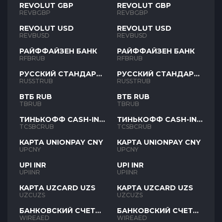
REVOLUT GBP
REVOLUT GBP
REVBGBP
REVBGBP
REVOLUT USD
REVOLUT USD
REVBUSD
REVBUSD
РАЙФФАЙЗЕН БАНК
РАЙФФАЙЗЕН БАНК
RFBRUB
RFBRUB
РУССКИЙ СТАНДАРТ
РУССКИЙ СТАНДАРТ
RUB
RUB
RUSSTRUB
RUSSTRUB
ВТБ RUB
ВТБ RUB
TBRUB
TBRUB
ТИНЬКОФФ CASH-IN
ТИНЬКОФФ CASH-IN
RUB
RUB
TCSBCRUB
TCSBCRUB
КАРТА UNIONPAY CNY
КАРТА UNIONPAY CNY
UPCNY
UPCNY
UPI INR
UPI INR
UPIINR
UPIINR
КАРТА UZCARD UZS
КАРТА UZCARD UZS
UZCUZS
UZCUZS
БАНКОВСКИЙ СЧЕТ
БАНКОВСКИЙ СЧЕТ
AED
AED
WIREAED
WIREAED