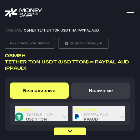
ГЛАВНАЯ
/
ОБМЕН TETHER TON USDT НА PAYPAL AUD
КАК СОВЕРШИТЬ ОБМЕН?
ВИДЕОИНСТРУКЦИЯ
ОБМЕН
TETHER TON USDT (USDTTON)
⇄
PAYPAL AUD
(PPAUD)
Безналичные
Наличные
ОТДАЮ
ПОЛУЧАЮ
TETHER TON USDT
PAYPAL AUD
USDTTON
PPAUD