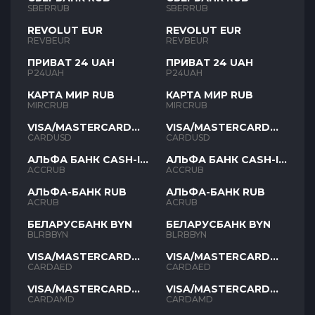
SBERRUB
SBERRUB
REVOLUT EUR
REVOLUT EUR
REVBEUR
REVBEUR
ПРИВАТ 24 UAH
ПРИВАТ 24 UAH
P24UAH
P24UAH
КАРТА МИР RUB
КАРТА МИР RUB
MIRCRUB
MIRCRUB
VISA/MASTERCARD
VISA/MASTERCARD
USD
USD
CARDUSD
CARDUSD
АЛЬФА БАНК CASH-IN
АЛЬФА БАНК CASH-IN
RUB
RUB
ACCRUB
ACCRUB
АЛЬФА-БАНК RUB
АЛЬФА-БАНК RUB
ACRUB
ACRUB
БЕЛАРУСБАНК BYN
БЕЛАРУСБАНК BYN
BLRBBYN
BLRBBYN
VISA/MASTERCARD
VISA/MASTERCARD
AED
AED
CARDAED
CARDAED
VISA/MASTERCARD
VISA/MASTERCARD
AMD
AMD
CARDAMD
CARDAMD