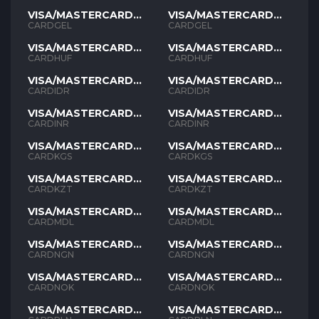
VISA/MASTERCARD
VISA/MASTERCARD
GEL
GEL
CARDGEL
CARDGEL
VISA/MASTERCARD
VISA/MASTERCARD
HUF
HUF
CARDHUF
CARDHUF
VISA/MASTERCARD
VISA/MASTERCARD
IDR
IDR
CARDIDR
CARDIDR
VISA/MASTERCARD
VISA/MASTERCARD
INR
INR
CARDINR
CARDINR
VISA/MASTERCARD
VISA/MASTERCARD
KGS
KGS
CARDKGS
CARDKGS
VISA/MASTERCARD
VISA/MASTERCARD
KZT
KZT
CARDKZT
CARDKZT
VISA/MASTERCARD
VISA/MASTERCARD
MDL
MDL
CARDMDL
CARDMDL
VISA/MASTERCARD
VISA/MASTERCARD
NGN
NGN
CARDNGN
CARDNGN
VISA/MASTERCARD
VISA/MASTERCARD
NOK
NOK
CARDNOK
CARDNOK
VISA/MASTERCARD
VISA/MASTERCARD