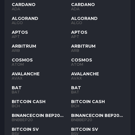
CARDANO
CARDANO
ADA
ADA
ALGORAND
ALGORAND
ALGO
ALGO
APTOS
APTOS
APT
APT
ARBITRUM
ARBITRUM
ARB
ARB
COSMOS
COSMOS
ATOM
ATOM
AVALANCHE
AVALANCHE
AVAX
AVAX
BAT
BAT
BAT
BAT
BITCOIN CASH
BITCOIN CASH
BCH
BCH
BINANCECOIN BEP20
BINANCECOIN BEP20
BNB
BNB
BNBBEP20
BNBBEP20
BITCOIN SV
BITCOIN SV
BSV
BSV