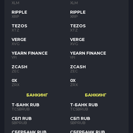
XLM
XLM
RIPPLE
RIPPLE
XRP
XRP
TEZOS
TEZOS
XTZ
XTZ
VERGE
VERGE
XVG
XVG
YEARN FINANCE
YEARN FINANCE
YFI
YFI
ZCASH
ZCASH
ZEC
ZEC
0X
0X
ZRX
ZRX
БАНКИНГ
БАНКИНГ
Т-БАНК RUB
Т-БАНК RUB
TCSBRUB
TCSBRUB
СБП RUB
СБП RUB
SBPRUB
SBPRUB
СБЕРБАНК RUB
СБЕРБАНК RUB