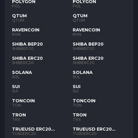
POLYGON
POLYGON
POL
POL
QTUM
QTUM
QTUM
QTUM
RAVENCOIN
RAVENCOIN
RVN
RVN
SHIBA BEP20
SHIBA BEP20
SHIBBEP20
SHIBBEP20
SHIBA ERC20
SHIBA ERC20
SHIBERC20
SHIBERC20
SOLANA
SOLANA
SOL
SOL
SUI
SUI
SUI
SUI
TONCOIN
TONCOIN
TON
TON
TRON
TRON
TRX
TRX
TRUEUSD ERC20
TRUEUSD ERC20
TUSD
TUSD
TUSDERC20
TUSDERC20