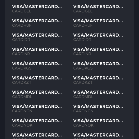
VISA/MASTERCARD
VISA/MASTERCARD
GEL
GEL
CARDGEL
CARDGEL
VISA/MASTERCARD
VISA/MASTERCARD
HUF
HUF
CARDHUF
CARDHUF
VISA/MASTERCARD
VISA/MASTERCARD
IDR
IDR
CARDIDR
CARDIDR
VISA/MASTERCARD
VISA/MASTERCARD
INR
INR
CARDINR
CARDINR
VISA/MASTERCARD
VISA/MASTERCARD
KGS
KGS
CARDKGS
CARDKGS
VISA/MASTERCARD
VISA/MASTERCARD
KZT
KZT
CARDKZT
CARDKZT
VISA/MASTERCARD
VISA/MASTERCARD
MDL
MDL
CARDMDL
CARDMDL
VISA/MASTERCARD
VISA/MASTERCARD
NGN
NGN
CARDNGN
CARDNGN
VISA/MASTERCARD
VISA/MASTERCARD
NOK
NOK
CARDNOK
CARDNOK
VISA/MASTERCARD
VISA/MASTERCARD