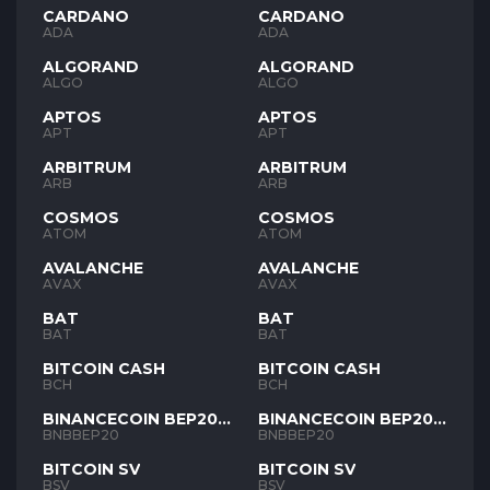
CARDANO
CARDANO
ADA
ADA
ALGORAND
ALGORAND
ALGO
ALGO
APTOS
APTOS
APT
APT
ARBITRUM
ARBITRUM
ARB
ARB
COSMOS
COSMOS
ATOM
ATOM
AVALANCHE
AVALANCHE
AVAX
AVAX
BAT
BAT
BAT
BAT
BITCOIN CASH
BITCOIN CASH
BCH
BCH
BINANCECOIN BEP20
BINANCECOIN BEP20
BNB
BNB
BNBBEP20
BNBBEP20
BITCOIN SV
BITCOIN SV
BSV
BSV