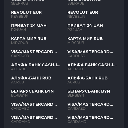
SBERRUB
SBERRUB
REVOLUT EUR
REVOLUT EUR
REVBEUR
REVBEUR
ПРИВАТ 24 UAH
ПРИВАТ 24 UAH
P24UAH
P24UAH
КАРТА МИР RUB
КАРТА МИР RUB
MIRCRUB
MIRCRUB
VISA/MASTERCARD
VISA/MASTERCARD
USD
USD
CARDUSD
CARDUSD
АЛЬФА БАНК CASH-IN
АЛЬФА БАНК CASH-IN
RUB
RUB
ACCRUB
ACCRUB
АЛЬФА-БАНК RUB
АЛЬФА-БАНК RUB
ACRUB
ACRUB
БЕЛАРУСБАНК BYN
БЕЛАРУСБАНК BYN
BLRBBYN
BLRBBYN
VISA/MASTERCARD
VISA/MASTERCARD
AED
AED
CARDAED
CARDAED
VISA/MASTERCARD
VISA/MASTERCARD
AMD
AMD
CARDAMD
CARDAMD