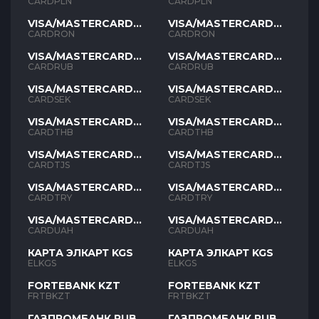
PLN
PLN
CARDPLN
CARDPLN
VISA/MASTERCARD
VISA/MASTERCARD
RON
RON
CARDRON
CARDRON
VISA/MASTERCARD
VISA/MASTERCARD
RUB
RUB
CARDRUB
CARDRUB
VISA/MASTERCARD
VISA/MASTERCARD
SEK
SEK
CARDSEK
CARDSEK
VISA/MASTERCARD
VISA/MASTERCARD
THB
THB
CARDTHB
CARDTHB
VISA/MASTERCARD
VISA/MASTERCARD
TJS
TJS
CARDTJS
CARDTJS
VISA/MASTERCARD
VISA/MASTERCARD
TYR
TYR
CARDTRY
CARDTRY
VISA/MASTERCARD
VISA/MASTERCARD
UAH
UAH
CARDUAH
CARDUAH
КАРТА ЭЛКАРТ KGS
КАРТА ЭЛКАРТ KGS
ELKGS
ELKGS
FORTEBANK KZT
FORTEBANK KZT
FRTBKZT
FRTBKZT
ГАЗПРОМБАНК RUB
ГАЗПРОМБАНК RUB