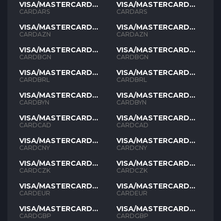
VISA/MASTERCARD
VISA/MASTERCARD
ARS
ARS
CARDARS
CARDARS
VISA/MASTERCARD
VISA/MASTERCARD
AZN
AZN
CARDAZN
CARDAZN
VISA/MASTERCARD
VISA/MASTERCARD
BGN
BGN
CARDBGN
CARDBGN
VISA/MASTERCARD
VISA/MASTERCARD
BRL
BRL
CARDBRL
CARDBRL
VISA/MASTERCARD
VISA/MASTERCARD
BYN
BYN
CARDBYN
CARDBYN
VISA/MASTERCARD
VISA/MASTERCARD
CAD
CAD
CARDCAD
CARDCAD
VISA/MASTERCARD
VISA/MASTERCARD
CNY
CNY
CARDCNY
CARDCNY
VISA/MASTERCARD
VISA/MASTERCARD
CZK
CZK
CARDCZK
CARDCZK
VISA/MASTERCARD
VISA/MASTERCARD
EUR
EUR
CARDEUR
CARDEUR
VISA/MASTERCARD
VISA/MASTERCARD
GBP
GBP
CARDGBP
CARDGBP