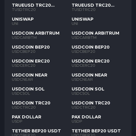
TRUEUSD TRC20
TRUEUSD TRC20
TUSD
TUSD
TUSDTRC20
TUSDTRC20
UNISWAP
UNISWAP
UNI
UNI
USDCOIN ARBITRUM
USDCOIN ARBITRUM
USDCARBTM
USDCARBTM
USDCOIN BEP20
USDCOIN BEP20
USDCBEP20
USDCBEP20
USDCOIN ERC20
USDCOIN ERC20
USDCERC20
USDCERC20
USDCOIN NEAR
USDCOIN NEAR
USDCNEAR
USDCNEAR
USDCOIN SOL
USDCOIN SOL
USDCSOL
USDCSOL
USDCOIN TRC20
USDCOIN TRC20
USDCTRC20
USDCTRC20
PAX DOLLAR
PAX DOLLAR
USDP
USDP
TETHER BEP20 USDT
TETHER BEP20 USDT
USDTBEP20
USDTBEP20