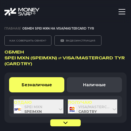
ГЛАВНАЯ
/
ОБМЕН SPEI MXN НА VISA/MASTERCARD TYR
КАК СОВЕРШИТЬ ОБМЕН?
ВИДЕОИНСТРУКЦИЯ
ОБМЕН
SPEI MXN (SPEIMXN)
⇄
VISA/MASTERCARD TYR
(CARDTRY)
Безналичные
Наличные
ОТДАЮ
ПОЛУЧАЮ
SPEI MXN
VISA/MASTERCARD TYR
SPEIMXN
CARDTRY