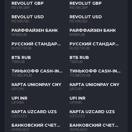
REVOLUT GBP
REVOLUT GBP
REVBGBP
REVBGBP
REVOLUT USD
REVOLUT USD
REVBUSD
REVBUSD
РАЙФФАЙЗЕН БАНК
РАЙФФАЙЗЕН БАНК
RFBRUB
RFBRUB
РУССКИЙ СТАНДАРТ
РУССКИЙ СТАНДАРТ
RUB
RUB
RUSSTRUB
RUSSTRUB
ВТБ RUB
ВТБ RUB
TBRUB
TBRUB
ТИНЬКОФФ CASH-IN
ТИНЬКОФФ CASH-IN
RUB
RUB
TCSBCRUB
TCSBCRUB
КАРТА UNIONPAY CNY
КАРТА UNIONPAY CNY
UPCNY
UPCNY
UPI INR
UPI INR
UPIINR
UPIINR
КАРТА UZCARD UZS
КАРТА UZCARD UZS
UZCUZS
UZCUZS
БАНКОВСКИЙ СЧЕТ
БАНКОВСКИЙ СЧЕТ
AED
AED
WIREAED
WIREAED