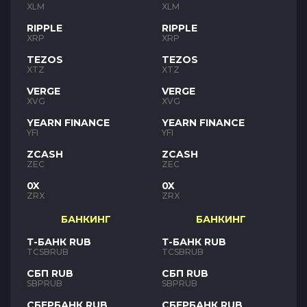
XLM
XLM
RIPPLE
RIPPLE
XRP
XRP
TEZOS
TEZOS
XTZ
XTZ
VERGE
VERGE
XVG
XVG
YEARN FINANCE
YEARN FINANCE
YFI
YFI
ZCASH
ZCASH
ZEC
ZEC
0X
0X
ZRX
ZRX
БАНКИНГ
БАНКИНГ
Т-БАНК RUB
Т-БАНК RUB
TCSBRUB
TCSBRUB
СБП RUB
СБП RUB
SBPRUB
SBPRUB
СБЕРБАНК RUB
СБЕРБАНК RUB