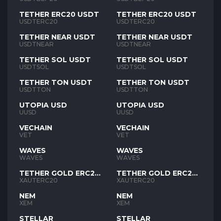
TETHER ERC20 USDT
TETHER ERC20 USDT
USDTERC20
USDTERC20
TETHER NEAR USDT
TETHER NEAR USDT
USDTNEAR
USDTNEAR
TETHER SOL USDT
TETHER SOL USDT
USDTSOL
USDTSOL
TETHER TON USDT
TETHER TON USDT
USDTTON
USDTTON
UTOPIA USD
UTOPIA USD
UUSD
UUSD
VECHAIN
VECHAIN
VET
VET
WAVES
WAVES
WAVES
WAVES
TETHER GOLD ERC20
TETHER GOLD ERC20
XAUT
XAUT
XAUTERC20
XAUTERC20
NEM
NEM
XEM
XEM
STELLAR
STELLAR