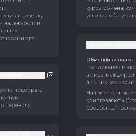
обменники с
Чтобы выбрать об
ами
курсы обмена, ком
ельную проверку
условия обслужив
ам надежности и
 наших
ртнерами для
Что такое обменн
Обменники валют
пользователям эко
активы между раз
птовалют?
лишних комиссий 
нужно подобрать
Например, можно 
 нужную
криптовалюты (Bitc
о переводу.
Сбербанка/Т-банка
зналичного