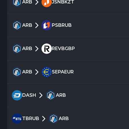
ARB
JSNBKZT
ARB
PSBRUB
ARB
REVBGBP
ARB
SEPAEUR
DASH
ARB
TBRUB
ARB