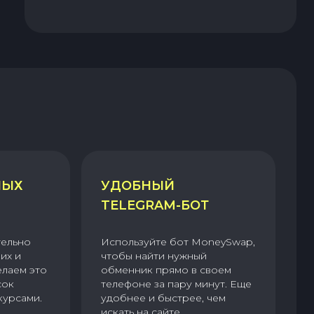
НЫХ
УДОБНЫЙ
TELEGRAM-БОТ
тельно
Используйте бот MoneySwap,
их и
чтобы найти нужный
елаем это
обменник прямо в своем
сок
телефоне за пару минут. Еще
курсами.
удобнее и быстрее, чем
искать на сайте.