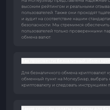
На MoneySwap представлены надежные 
высоким рейтингом и реальными отзыв
пользователей. Также они проходят тщат
и аудит на соответствие нашим стандарт
безопасности. Мы стремимся обеспечить
пользователей только проверенными па
обмена валют.
Как произвести безналичный обмен кри
Для безналичного обмена криптовалют 
обменный пункт на MoneySwap, выбрать
криптовалюту и следовать инструкциям п
Какие способы оплаты доступны для бе