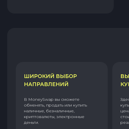
ШИРОКИЙ ВЫБОР
ВЫ
НАПРАВЛЕНИЙ
КУ
В MoneySwap вы сможете
Зде
обменять, продать или купить
куп
наличные, безналичные,
цен
криптовалюты, электронные
сто
деньги.
реа