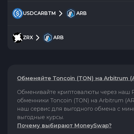
USDCARBTM
ARB
ZRX
ARB
Обменяйте Toncoin (TON) на Arbitrum 
Обменивайте криптовалюты через наш P
обменники Toncoin (TON) на Arbitrum (A
наш сервис для выгодного обмена с ми
выгодные курсы.
Почему выбирают MoneySwap?