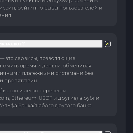
менный пункт на MoneySwap, сравните
иссии, рейтинг отзывы пользователей и
ания.
ик валют?
— это сервисы, позволяющие
номить время и деньги, обменивая
личными платежными системами без
и препятствий.
быстро и легко перевести
oin, Ethereum, USDT и другие) в рубли
/Альфа Банка/любого другого банка.