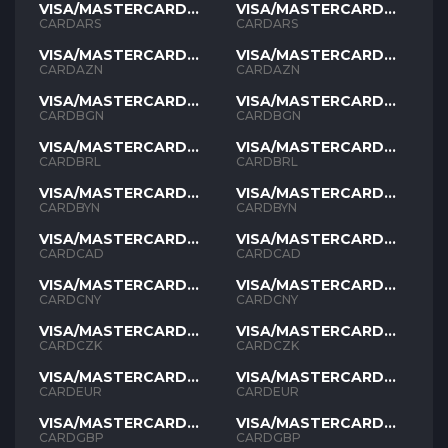
VISA/MASTERCARD
VISA/MASTERCARD
ARS
ARS
CARDARS
CARDARS
VISA/MASTERCARD
VISA/MASTERCARD
AZN
AZN
CARDAZN
CARDAZN
VISA/MASTERCARD
VISA/MASTERCARD
BGN
BGN
CARDBGN
CARDBGN
VISA/MASTERCARD
VISA/MASTERCARD
BRL
BRL
CARDBRL
CARDBRL
VISA/MASTERCARD
VISA/MASTERCARD
BYN
BYN
CARDBYN
CARDBYN
VISA/MASTERCARD
VISA/MASTERCARD
CAD
CAD
CARDCAD
CARDCAD
VISA/MASTERCARD
VISA/MASTERCARD
CNY
CNY
CARDCNY
CARDCNY
VISA/MASTERCARD
VISA/MASTERCARD
CZK
CZK
CARDCZK
CARDCZK
VISA/MASTERCARD
VISA/MASTERCARD
EUR
EUR
CARDEUR
CARDEUR
VISA/MASTERCARD
VISA/MASTERCARD
GBP
GBP
CARDGBP
CARDGBP