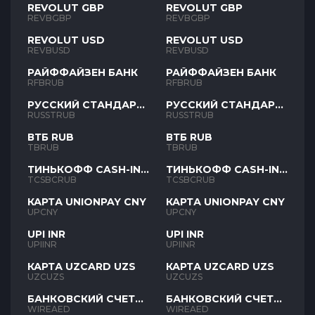
REVOLUT GBP
REVOLUT GBP
REVBGBP
REVBGBP
REVOLUT USD
REVOLUT USD
REVBUSD
REVBUSD
РАЙФФАЙЗЕН БАНК
РАЙФФАЙЗЕН БАНК
RFBRUB
RFBRUB
РУССКИЙ СТАНДАРТ
РУССКИЙ СТАНДАРТ
RUB
RUB
RUSSTRUB
RUSSTRUB
ВТБ RUB
ВТБ RUB
TBRUB
TBRUB
ТИНЬКОФФ CASH-IN
ТИНЬКОФФ CASH-IN
RUB
RUB
TCSBCRUB
TCSBCRUB
КАРТА UNIONPAY CNY
КАРТА UNIONPAY CNY
UPCNY
UPCNY
UPI INR
UPI INR
UPIINR
UPIINR
КАРТА UZCARD UZS
КАРТА UZCARD UZS
UZCUZS
UZCUZS
БАНКОВСКИЙ СЧЕТ
БАНКОВСКИЙ СЧЕТ
AED
AED
WIREAED
WIREAED