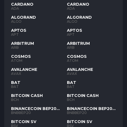
CARDANO
CARDANO
ADA
ADA
ALGORAND
ALGORAND
ALGO
ALGO
APTOS
APTOS
APT
APT
ARBITRUM
ARBITRUM
ARB
ARB
COSMOS
COSMOS
ATOM
ATOM
AVALANCHE
AVALANCHE
AVAX
AVAX
BAT
BAT
BAT
BAT
BITCOIN CASH
BITCOIN CASH
BCH
BCH
BINANCECOIN BEP20
BINANCECOIN BEP20
BNB
BNB
BNBBEP20
BNBBEP20
BITCOIN SV
BITCOIN SV
BSV
BSV