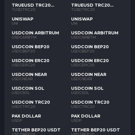
TRUEUSD TRC20
TRUEUSD TRC20
TUSD
TUSD
TUSDTRC20
TUSDTRC20
UNISWAP
UNISWAP
UNI
UNI
USDCOIN ARBITRUM
USDCOIN ARBITRUM
USDCARBTM
USDCARBTM
USDCOIN BEP20
USDCOIN BEP20
USDCBEP20
USDCBEP20
USDCOIN ERC20
USDCOIN ERC20
USDCERC20
USDCERC20
USDCOIN NEAR
USDCOIN NEAR
USDCNEAR
USDCNEAR
USDCOIN SOL
USDCOIN SOL
USDCSOL
USDCSOL
USDCOIN TRC20
USDCOIN TRC20
USDCTRC20
USDCTRC20
PAX DOLLAR
PAX DOLLAR
USDP
USDP
TETHER BEP20 USDT
TETHER BEP20 USDT
USDTBEP20
USDTBEP20