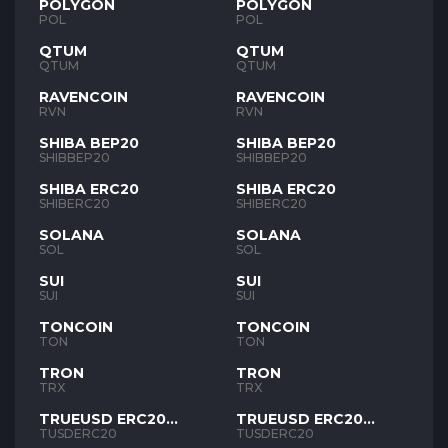
POLYGON
POLYGON
POL
POL
QTUM
QTUM
QTUM
QTUM
RAVENCOIN
RAVENCOIN
RVN
RVN
SHIBA BEP20
SHIBA BEP20
SHIBBEP20
SHIBBEP20
SHIBA ERC20
SHIBA ERC20
SHIBERC20
SHIBERC20
SOLANA
SOLANA
SOL
SOL
SUI
SUI
SUI
SUI
TONCOIN
TONCOIN
TON
TON
TRON
TRON
TRX
TRX
TRUEUSD ERC20
TRUEUSD ERC20
TUSD
TUSD
TUSDERC20
TUSDERC20