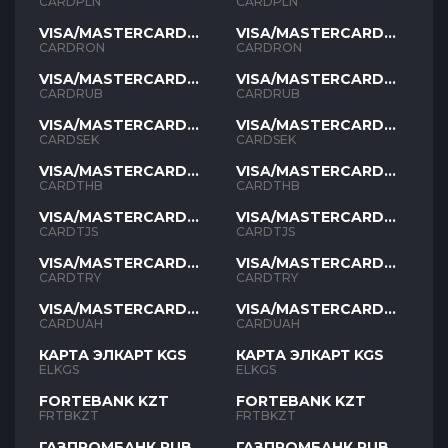
PLN
PLN
CARDPLN
CARDPLN
VISA/MASTERCARD
VISA/MASTERCARD
RON
RON
CARDRON
CARDRON
VISA/MASTERCARD
VISA/MASTERCARD
RUB
RUB
CARDRUB
CARDRUB
VISA/MASTERCARD
VISA/MASTERCARD
SEK
SEK
CARDSEK
CARDSEK
VISA/MASTERCARD
VISA/MASTERCARD
THB
THB
CARDTHB
CARDTHB
VISA/MASTERCARD
VISA/MASTERCARD
TJS
TJS
CARDTJS
CARDTJS
VISA/MASTERCARD
VISA/MASTERCARD
TYR
TYR
CARDTRY
CARDTRY
VISA/MASTERCARD
VISA/MASTERCARD
UAH
UAH
CARDUAH
CARDUAH
КАРТА ЭЛКАРТ KGS
КАРТА ЭЛКАРТ KGS
ELKGS
ELKGS
FORTEBANK KZT
FORTEBANK KZT
FRTBKZT
FRTBKZT
ГАЗПРОМБАНК RUB
ГАЗПРОМБАНК RUB