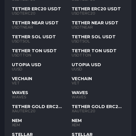
TETHER ERC20 USDT
TETHER ERC20 USDT
USDTERC20
USDTERC20
TETHER NEAR USDT
TETHER NEAR USDT
USDTNEAR
USDTNEAR
TETHER SOL USDT
TETHER SOL USDT
USDTSOL
USDTSOL
TETHER TON USDT
TETHER TON USDT
USDTTON
USDTTON
UTOPIA USD
UTOPIA USD
UUSD
UUSD
VECHAIN
VECHAIN
VET
VET
WAVES
WAVES
WAVES
WAVES
TETHER GOLD ERC20
TETHER GOLD ERC20
XAUT
XAUT
XAUTERC20
XAUTERC20
NEM
NEM
XEM
XEM
STELLAR
STELLAR