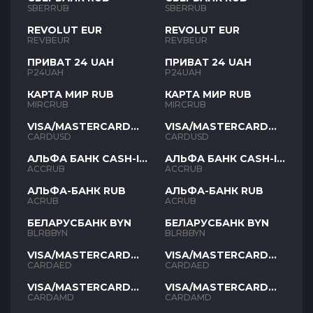
SBERRUB
SBERRUB
REVOLUT EUR
REVOLUT EUR
REVBEUR
REVBEUR
ПРИВАТ 24 UAH
ПРИВАТ 24 UAH
P24UAH
P24UAH
КАРТА МИР RUB
КАРТА МИР RUB
MIRCRUB
MIRCRUB
VISA/MASTERCARD
VISA/MASTERCARD
USD
USD
CARDUSD
CARDUSD
АЛЬФА БАНК CASH-IN
АЛЬФА БАНК CASH-IN
RUB
RUB
ACCRUB
ACCRUB
АЛЬФА-БАНК RUB
АЛЬФА-БАНК RUB
ACRUB
ACRUB
БЕЛАРУСБАНК BYN
БЕЛАРУСБАНК BYN
BLRBBYN
BLRBBYN
VISA/MASTERCARD
VISA/MASTERCARD
AED
AED
CARDAED
CARDAED
VISA/MASTERCARD
VISA/MASTERCARD
AMD
AMD
CARDAMD
CARDAMD