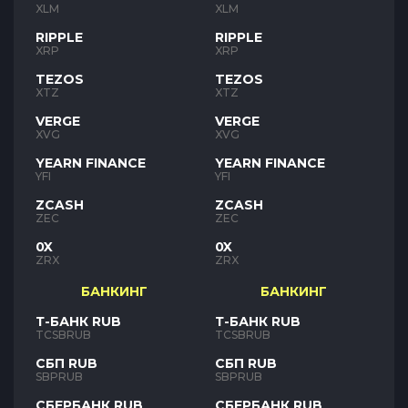
XLM
XLM
RIPPLE
RIPPLE
XRP
XRP
TEZOS
TEZOS
XTZ
XTZ
VERGE
VERGE
XVG
XVG
YEARN FINANCE
YEARN FINANCE
YFI
YFI
ZCASH
ZCASH
ZEC
ZEC
0X
0X
ZRX
ZRX
БАНКИНГ
БАНКИНГ
Т-БАНК RUB
Т-БАНК RUB
TCSBRUB
TCSBRUB
СБП RUB
СБП RUB
SBPRUB
SBPRUB
СБЕРБАНК RUB
СБЕРБАНК RUB