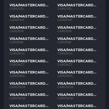
VISA/MASTERCARD
VISA/MASTERCARD
GEL
GEL
CARDGEL
CARDGEL
VISA/MASTERCARD
VISA/MASTERCARD
HUF
HUF
CARDHUF
CARDHUF
VISA/MASTERCARD
VISA/MASTERCARD
IDR
IDR
CARDIDR
CARDIDR
VISA/MASTERCARD
VISA/MASTERCARD
INR
INR
CARDINR
CARDINR
VISA/MASTERCARD
VISA/MASTERCARD
KGS
KGS
CARDKGS
CARDKGS
VISA/MASTERCARD
VISA/MASTERCARD
KZT
KZT
CARDKZT
CARDKZT
VISA/MASTERCARD
VISA/MASTERCARD
MDL
MDL
CARDMDL
CARDMDL
VISA/MASTERCARD
VISA/MASTERCARD
NGN
NGN
CARDNGN
CARDNGN
VISA/MASTERCARD
VISA/MASTERCARD
NOK
NOK
CARDNOK
CARDNOK
VISA/MASTERCARD
VISA/MASTERCARD