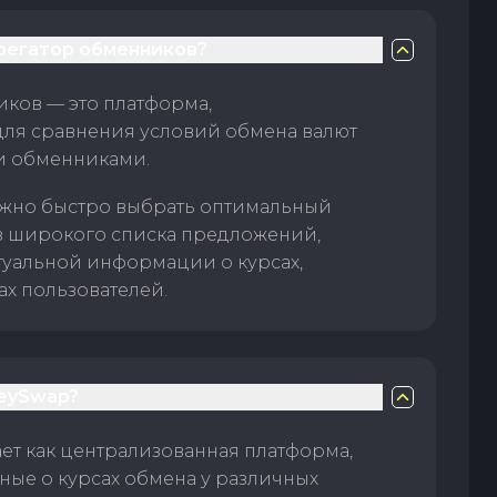
грегатор обменников?
ков — это платформа,
для сравнения условий обмена валют
и обменниками.
жно быстро выбрать оптимальный
з широкого списка предложений,
туальной информации о курсах,
ах пользователей.
eySwap?
т как централизованная платформа,
ые о курсах обмена у различных