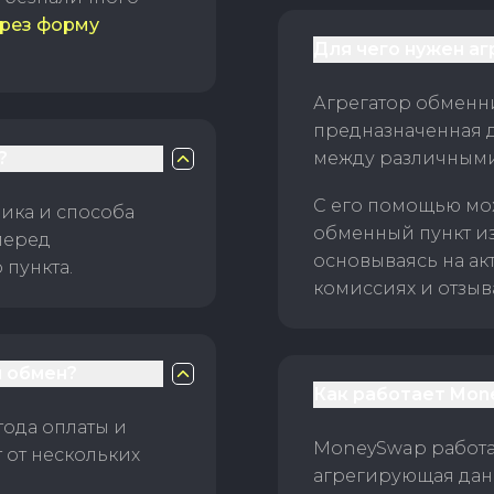
рез форму
Для чего нужен а
Агрегатор обменни
предназначенная 
?
между различным
С его помощью мо
ика и способа
обменный пункт и
перед
основываясь на ак
пункта.
комиссиях и отзыв
 обмен?
Как работает Mon
тода оплаты и
MoneySwap работае
 от нескольких
агрегирующая данн