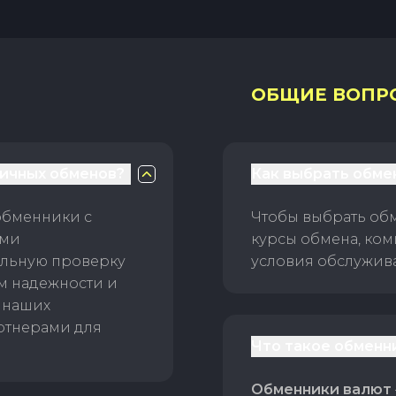
ОБЩИЕ ВОПР
личных обменов?
Как выбрать обме
обменники с
Чтобы выбрать об
ами
курсы обмена, ком
ельную проверку
условия обслужив
ам надежности и
 наших
ртнерами для
Что такое обменн
Обменники валют