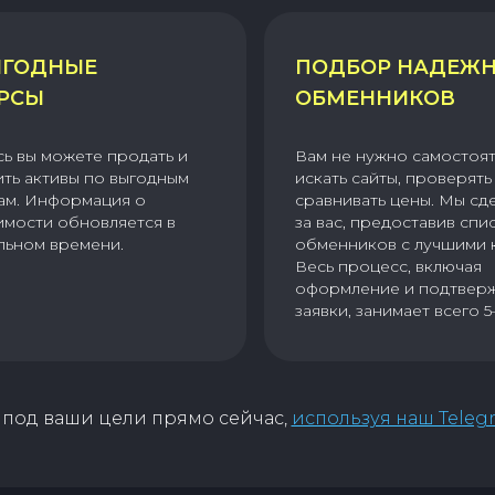
ГОДНЫЕ
ПОДБОР НАДЕЖ
РСЫ
ОБМЕННИКОВ
сь вы можете продать и
Вам не нужно самостоя
ить активы по выгодным
искать сайты, проверять 
ам. Информация о
сравнивать цены. Мы сд
имости обновляется в
за вас, предоставив спи
льном времени.
обменников с лучшими 
Весь процесс, включая
оформление и подтвер
заявки, занимает всего 5
под ваши цели прямо сейчас,
используя наш Teleg