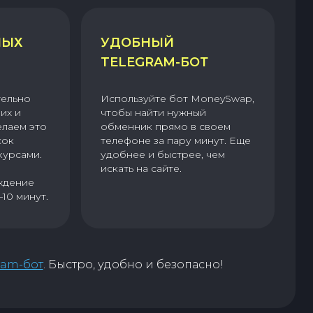
НЫХ
УДОБНЫЙ
TELEGRAM-БОТ
тельно
Используйте бот MoneySwap,
их и
чтобы найти нужный
елаем это
обменник прямо в своем
сок
телефоне за пару минут. Еще
курсами.
удобнее и быстрее, чем
искать на сайте.
ждение
–10 минут.
ram-бот
. Быстро, удобно и безопасно!