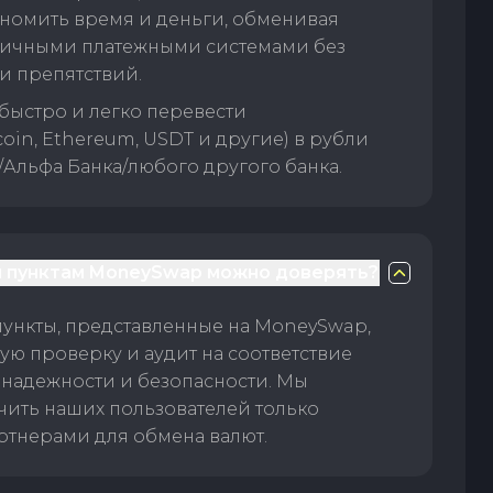
номить время и деньги, обменивая
личными платежными системами без
и препятствий.
быстро и легко перевести
oin, Ethereum, USDT и другие) в рубли
/Альфа Банка/любого другого банка.
 пунктам MoneySwap можно доверять?
пункты, представленные на MoneySwap,
ую проверку и аудит на соответствие
 надежности и безопасности. Мы
чить наших пользователей только
тнерами для обмена валют.