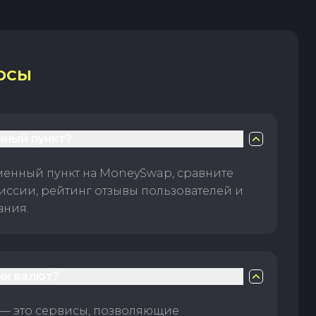
ОСЫ
нный пункт?
менный пункт на MoneySwap, сравните
иссии, рейтинг отзывы пользователей и
ания.
ик валют?
— это сервисы, позволяющие