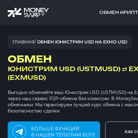
ОБМЕН КРИП
ГЛАВНАЯ
/
ОБМЕН ЮНИСТРИМ USD НА EXMO USD
ОБМЕН
ЮНИСТРИМ USD (USTMUSD)
⇄
E
(EXMUSD)
Выгодно обменяйте ваш Юнистрим USD (USTMUSD) на 
через наш сервис P2P-обмена без комиссии. В MoneySw
обменники. Мы гарантируем лучший курс обмена с макс
безопасностью сделки.
БОЛЬШЕ ФУНКЦИЙ
КАК С
В НАШЕМ ТЕЛЕГРАМ-БОТЕ