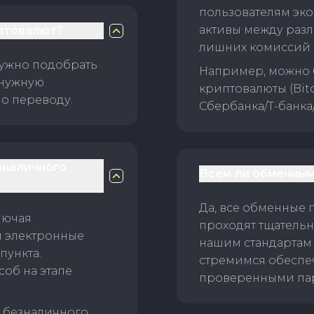
пользователям эко
активы между раз
птовалют?
лишних комиссий 
нужно подобрать
Например, можно 
 нужную
криптовалюты (Bitc
о переводу.
Сбербанка/Т-банка
зналичного
Всем ли обменным
Да, все обменные 
лючая
проходят тщательн
и электронные
нашим стандартам
пункта.
стремимся обеспе
об на этапе
проверенными пар
б безналичного