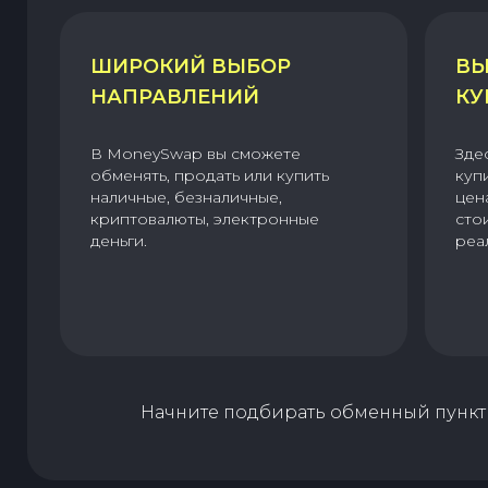
ШИРОКИЙ ВЫБОР
ВЫ
НАПРАВЛЕНИЙ
КУ
В MoneySwap вы сможете
Зде
обменять, продать или купить
куп
наличные, безналичные,
цен
криптовалюты, электронные
сто
деньги.
реа
Начните подбирать обменный пункт 