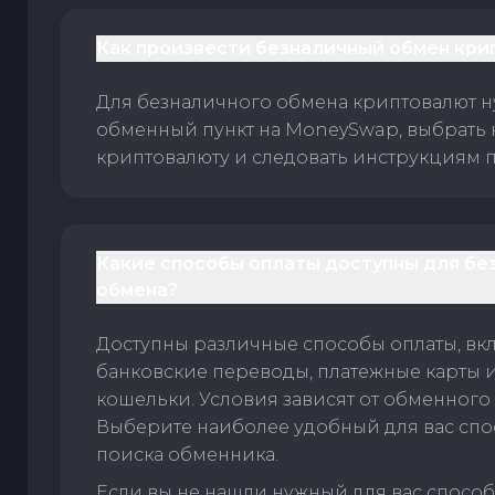
Как произвести безналичный обмен кри
Для безналичного обмена криптовалют 
обменный пункт на MoneySwap, выбрать
криптовалюту и следовать инструкциям п
Какие способы оплаты доступны для бе
обмена?
Доступны различные способы оплаты, вк
банковские переводы, платежные карты 
кошельки. Условия зависят от обменного 
Выберите наиболее удобный для вас спос
поиска обменника.
Если вы не нашли нужный для вас спосо