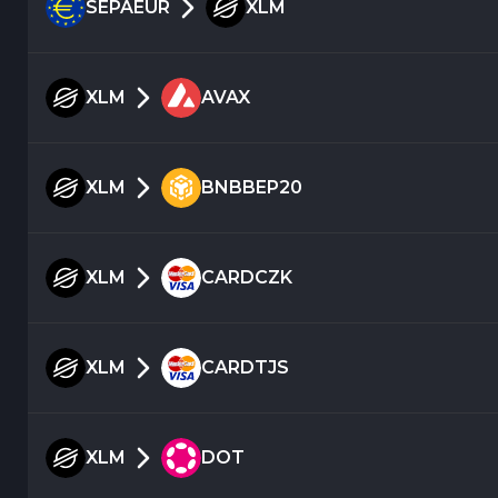
SEPAEUR
XLM
XLM
AVAX
XLM
BNBBEP20
XLM
CARDCZK
XLM
CARDTJS
XLM
DOT