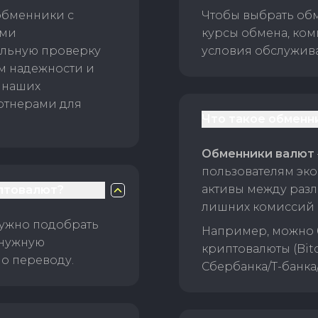
обменники с
Чтобы выбрать об
ами
курсы обмена, ком
ельную проверку
условия обслужив
ам надежности и
 наших
ртнерами для
Что такое обменн
Обменники валют
пользователям эко
активы между раз
птовалют?
лишних комиссий 
нужно подобрать
Например, можно 
 нужную
криптовалюты (Bitc
о переводу.
Сбербанка/Т-банка