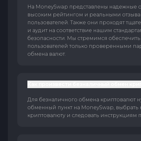
На MoneySwap представлены надежные 
высоким рейтингом и реальными отзыв
пользователей. Также они проходят тщат
и аудит на соответствие нашим стандарт
безопасности. Мы стремимся обеспечить
пользователей только проверенными па
обмена валют.
Как произвести безналичный обмен кри
Для безналичного обмена криптовалют 
обменный пункт на MoneySwap, выбрать
криптовалюту и следовать инструкциям п