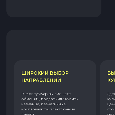
ШИРОКИЙ ВЫБОР
ВЫ
НАПРАВЛЕНИЙ
КУ
В MoneySwap вы сможете
Зде
обменять, продать или купить
куп
наличные, безналичные,
цен
криптовалюты, электронные
сто
деньги.
реа