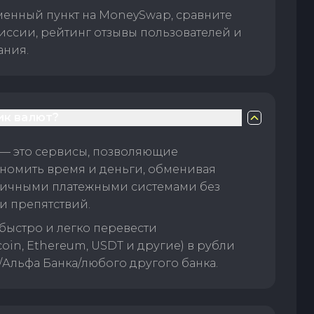
менный пункт на MoneySwap, сравните
иссии, рейтинг отзывы пользователей и
ания.
ик валют?
— это сервисы, позволяющие
номить время и деньги, обменивая
личными платежными системами без
и препятствий.
быстро и легко перевести
oin, Ethereum, USDT и другие) в рубли
/Альфа Банка/любого другого банка.