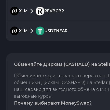
XLM
REVBGBP
XLM
USDTNEAR
Обменяйте Дирхам (CASHAED) на Stella
Обменивайте криптовалюты через наш P
обменники Дирхам (CASHAED) на Stellar
наш сервис для выгодного обмена с ми
выгодные курсы.
Почему выбирают MoneySwap?