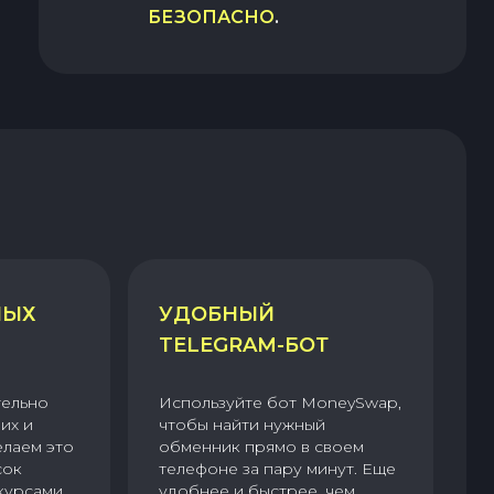
БЕЗОПАСНО
.
НЫХ
УДОБНЫЙ
TELEGRAM-БОТ
тельно
Используйте бот MoneySwap,
их и
чтобы найти нужный
елаем это
обменник прямо в своем
сок
телефоне за пару минут. Еще
курсами.
удобнее и быстрее, чем