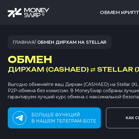
ОБМЕН КРИП
ГЛАВНАЯ
/
ОБМЕН ДИРХАМ НА STELLAR
ОБМЕН
ДИРХАМ (CASHAED)
⇄
STELLAR (
Выгодно обменяйте ваш Дирхам (CASHAED) на Stellar (XL
P2P-обмена без комиссии. В MoneySwap собраны лучши
гарантируем лучший курс обмена с максимальной безопа
БОЛЬШЕ ФУНКЦИЙ
КАК С
В НАШЕМ ТЕЛЕГРАМ-БОТЕ