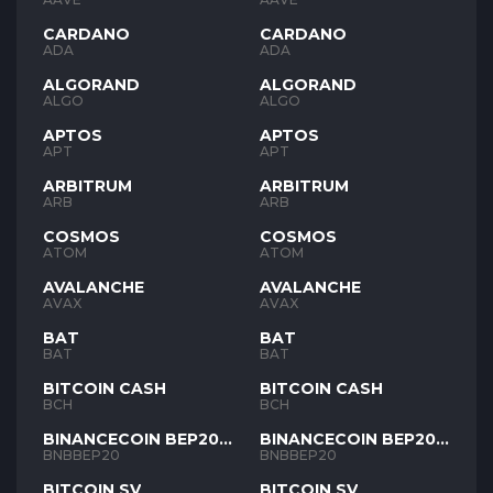
CARDANO
CARDANO
ADA
ADA
ALGORAND
ALGORAND
ALGO
ALGO
APTOS
APTOS
APT
APT
ARBITRUM
ARBITRUM
ARB
ARB
COSMOS
COSMOS
ATOM
ATOM
AVALANCHE
AVALANCHE
AVAX
AVAX
BAT
BAT
BAT
BAT
BITCOIN CASH
BITCOIN CASH
BCH
BCH
BINANCECOIN BEP20
BINANCECOIN BEP20
BNB
BNB
BNBBEP20
BNBBEP20
BITCOIN SV
BITCOIN SV