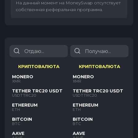
На данный момент на MoneySwap отсутствует
собственная реферальная программа.
КРИПТОВАЛЮТА
КРИПТОВАЛЮТА
MONERO
MONERO
XMR
XMR
TETHER TRC20 USDT
TETHER TRC20 USDT
USDTTRC20
USDTTRC20
ETHEREUM
ETHEREUM
ETH
ETH
BITCOIN
BITCOIN
BTC
BTC
AAVE
AAVE
AAVE
AAVE