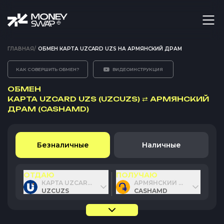
ГЛАВНАЯ
/
ОБМЕН КАРТА UZCARD UZS НА АРМЯНСКИЙ ДРАМ
КАК СОВЕРШИТЬ ОБМЕН?
ВИДЕОИНСТРУКЦИЯ
ОБМЕН
КАРТА UZCARD UZS (UZCUZS)
⇄
АРМЯНСКИЙ
ДРАМ (CASHAMD)
Безналичные
Наличные
ОТДАЮ
ПОЛУЧАЮ
КАРТА UZCARD UZS
АРМЯНСКИЙ ДРАМ
UZCUZS
CASHAMD