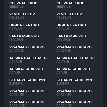
СБЕРБАНК RUB
СБЕРБАНК RUB
SBERRUB
SBERRUB
REVOLUT EUR
REVOLUT EUR
REVBEUR
REVBEUR
ПРИВАТ 24 UAH
ПРИВАТ 24 UAH
P24UAH
P24UAH
КАРТА МИР RUB
КАРТА МИР RUB
MIRCRUB
MIRCRUB
VISA/MASTERCARD
VISA/MASTERCARD
USD
USD
CARDUSD
CARDUSD
АЛЬФА БАНК CASH-IN
АЛЬФА БАНК CASH-IN
RUB
RUB
ACCRUB
ACCRUB
АЛЬФА-БАНК RUB
АЛЬФА-БАНК RUB
ACRUB
ACRUB
БЕЛАРУСБАНК BYN
БЕЛАРУСБАНК BYN
BLRBBYN
BLRBBYN
VISA/MASTERCARD
VISA/MASTERCARD
AED
AED
CARDAED
CARDAED
VISA/MASTERCARD
VISA/MASTERCARD
AMD
AMD
CARDAMD
CARDAMD