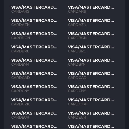
VISA/MASTERCARD
VISA/MASTERCARD
ARS
ARS
CARDARS
CARDARS
VISA/MASTERCARD
VISA/MASTERCARD
AZN
AZN
CARDAZN
CARDAZN
VISA/MASTERCARD
VISA/MASTERCARD
BGN
BGN
CARDBGN
CARDBGN
VISA/MASTERCARD
VISA/MASTERCARD
BRL
BRL
CARDBRL
CARDBRL
VISA/MASTERCARD
VISA/MASTERCARD
BYN
BYN
CARDBYN
CARDBYN
VISA/MASTERCARD
VISA/MASTERCARD
CAD
CAD
CARDCAD
CARDCAD
VISA/MASTERCARD
VISA/MASTERCARD
CNY
CNY
CARDCNY
CARDCNY
VISA/MASTERCARD
VISA/MASTERCARD
CZK
CZK
CARDCZK
CARDCZK
VISA/MASTERCARD
VISA/MASTERCARD
EUR
EUR
CARDEUR
CARDEUR
VISA/MASTERCARD
VISA/MASTERCARD