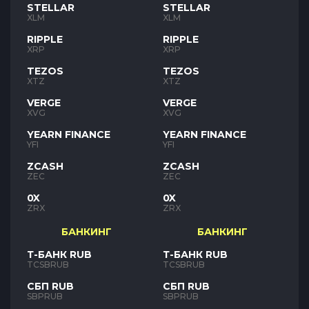
STELLAR
STELLAR
XLM
XLM
RIPPLE
RIPPLE
XRP
XRP
TEZOS
TEZOS
XTZ
XTZ
VERGE
VERGE
XVG
XVG
YEARN FINANCE
YEARN FINANCE
YFI
YFI
ZCASH
ZCASH
ZEC
ZEC
0X
0X
ZRX
ZRX
БАНКИНГ
БАНКИНГ
Т-БАНК RUB
Т-БАНК RUB
TCSBRUB
TCSBRUB
СБП RUB
СБП RUB
SBPRUB
SBPRUB