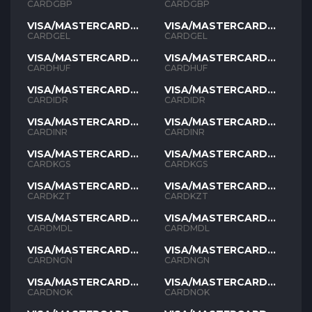
GBP
GBP
CARDGBP
CARDGBP
VISA/MASTERCARD
VISA/MASTERCARD
GEL
GEL
CARDGEL
CARDGEL
VISA/MASTERCARD
VISA/MASTERCARD
HUF
HUF
CARDHUF
CARDHUF
VISA/MASTERCARD
VISA/MASTERCARD
IDR
IDR
CARDIDR
CARDIDR
VISA/MASTERCARD
VISA/MASTERCARD
INR
INR
CARDINR
CARDINR
VISA/MASTERCARD
VISA/MASTERCARD
KGS
KGS
CARDKGS
CARDKGS
VISA/MASTERCARD
VISA/MASTERCARD
KZT
KZT
CARDKZT
CARDKZT
VISA/MASTERCARD
VISA/MASTERCARD
MDL
MDL
CARDMDL
CARDMDL
VISA/MASTERCARD
VISA/MASTERCARD
NGN
NGN
CARDNGN
CARDNGN
VISA/MASTERCARD
VISA/MASTERCARD
NOK
NOK
CARDNOK
CARDNOK