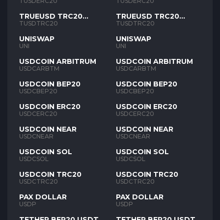
TUSD
TUSD
TUSDERC20
TUSDERC20
TRUEUSD TRC20
TRUEUSD TRC20
TUSD
TUSD
TUSDTRC20
TUSDTRC20
UNISWAP
UNISWAP
UNI
UNI
USDCOIN ARBITRUM
USDCOIN ARBITRUM
USDCARBTM
USDCARBTM
USDCOIN BEP20
USDCOIN BEP20
USDCBEP20
USDCBEP20
USDCOIN ERC20
USDCOIN ERC20
USDCERC20
USDCERC20
USDCOIN NEAR
USDCOIN NEAR
USDCNEAR
USDCNEAR
USDCOIN SOL
USDCOIN SOL
USDCSOL
USDCSOL
USDCOIN TRC20
USDCOIN TRC20
USDCTRC20
USDCTRC20
PAX DOLLAR
PAX DOLLAR
USDP
USDP
TETHER BEP20 USDT
TETHER BEP20 USDT