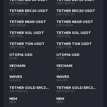
USDTBEP20
USDTBEP20
TETHER ERC20 USDT
TETHER ERC20 USDT
USDTERC20
USDTERC20
TETHER NEAR USDT
TETHER NEAR USDT
USDTNEAR
USDTNEAR
TETHER SOL USDT
TETHER SOL USDT
USDTSOL
USDTSOL
TETHER TON USDT
TETHER TON USDT
USDTTON
USDTTON
UTOPIA USD
UTOPIA USD
UUSD
UUSD
VECHAIN
VECHAIN
VET
VET
WAVES
WAVES
WAVES
WAVES
TETHER GOLD ERC20
TETHER GOLD ERC20
XAUT
XAUT
XAUTERC20
XAUTERC20
NEM
NEM
XEM
XEM