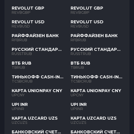
REVOLUT GBP
REVOLUT GBP
REVBGBP
REVBGBP
REVOLUT USD
REVOLUT USD
REVBUSD
REVBUSD
РАЙФФАЙЗЕН БАНК
РАЙФФАЙЗЕН БАНК
RFBRUB
RFBRUB
РУССКИЙ СТАНДАРТ
РУССКИЙ СТАНДАРТ
RUB
RUB
RUSSTRUB
RUSSTRUB
ВТБ RUB
ВТБ RUB
TBRUB
TBRUB
ТИНЬКОФФ CASH-IN
ТИНЬКОФФ CASH-IN
RUB
RUB
TCSBCRUB
TCSBCRUB
КАРТА UNIONPAY CNY
КАРТА UNIONPAY CNY
UPCNY
UPCNY
UPI INR
UPI INR
UPIINR
UPIINR
КАРТА UZCARD UZS
КАРТА UZCARD UZS
UZCUZS
UZCUZS
БАНКОВСКИЙ СЧЕТ
БАНКОВСКИЙ СЧЕТ