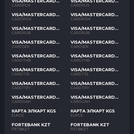
VISA/MASTERCARD
VISA/MASTERCARD
PLN
PLN
CARDPLN
CARDPLN
VISA/MASTERCARD
VISA/MASTERCARD
RON
RON
CARDRON
CARDRON
VISA/MASTERCARD
VISA/MASTERCARD
RUB
RUB
CARDRUB
CARDRUB
VISA/MASTERCARD
VISA/MASTERCARD
SEK
SEK
CARDSEK
CARDSEK
VISA/MASTERCARD
VISA/MASTERCARD
THB
THB
CARDTHB
CARDTHB
VISA/MASTERCARD
VISA/MASTERCARD
TJS
TJS
CARDTJS
CARDTJS
VISA/MASTERCARD
VISA/MASTERCARD
TYR
TYR
CARDTRY
CARDTRY
VISA/MASTERCARD
VISA/MASTERCARD
UAH
UAH
CARDUAH
CARDUAH
КАРТА ЭЛКАРТ KGS
КАРТА ЭЛКАРТ KGS
ELKGS
ELKGS
FORTEBANK KZT
FORTEBANK KZT
FRTBKZT
FRTBKZT