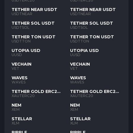
USDTERC20
USDTERC20
TETHER NEAR USDT
TETHER NEAR USDT
USDTNEAR
USDTNEAR
TETHER SOL USDT
TETHER SOL USDT
USDTSOL
USDTSOL
TETHER TON USDT
TETHER TON USDT
USDTTON
USDTTON
UTOPIA USD
UTOPIA USD
UUSD
UUSD
VECHAIN
VECHAIN
VET
VET
WAVES
WAVES
WAVES
WAVES
TETHER GOLD ERC20
TETHER GOLD ERC20
XAUT
XAUT
XAUTERC20
XAUTERC20
NEM
NEM
XEM
XEM
STELLAR
STELLAR
XLM
XLM
RIPPLE
RIPPLE