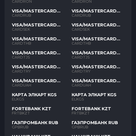
RON
RON
CARDRON
CARDRON
VISA/MASTERCARD
VISA/MASTERCARD
RUB
RUB
CARDRUB
CARDRUB
VISA/MASTERCARD
VISA/MASTERCARD
SEK
SEK
CARDSEK
CARDSEK
VISA/MASTERCARD
VISA/MASTERCARD
THB
THB
CARDTHB
CARDTHB
VISA/MASTERCARD
VISA/MASTERCARD
TJS
TJS
CARDTJS
CARDTJS
VISA/MASTERCARD
VISA/MASTERCARD
TYR
TYR
CARDTRY
CARDTRY
VISA/MASTERCARD
VISA/MASTERCARD
UAH
UAH
CARDUAH
CARDUAH
КАРТА ЭЛКАРТ KGS
КАРТА ЭЛКАРТ KGS
ELKGS
ELKGS
FORTEBANK KZT
FORTEBANK KZT
FRTBKZT
FRTBKZT
ГАЗПРОМБАНК RUB
ГАЗПРОМБАНК RUB
GPBRUB
GPBRUB