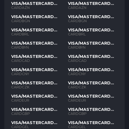
VISA/MASTERCARD
VISA/MASTERCARD
AZN
AZN
CARDAZN
CARDAZN
VISA/MASTERCARD
VISA/MASTERCARD
BGN
BGN
CARDBGN
CARDBGN
VISA/MASTERCARD
VISA/MASTERCARD
BRL
BRL
CARDBRL
CARDBRL
VISA/MASTERCARD
VISA/MASTERCARD
BYN
BYN
CARDBYN
CARDBYN
VISA/MASTERCARD
VISA/MASTERCARD
CAD
CAD
CARDCAD
CARDCAD
VISA/MASTERCARD
VISA/MASTERCARD
CNY
CNY
CARDCNY
CARDCNY
VISA/MASTERCARD
VISA/MASTERCARD
CZK
CZK
CARDCZK
CARDCZK
VISA/MASTERCARD
VISA/MASTERCARD
EUR
EUR
CARDEUR
CARDEUR
VISA/MASTERCARD
VISA/MASTERCARD
GBP
GBP
CARDGBP
CARDGBP
VISA/MASTERCARD
VISA/MASTERCARD
GEL
GEL
CARDGEL
CARDGEL