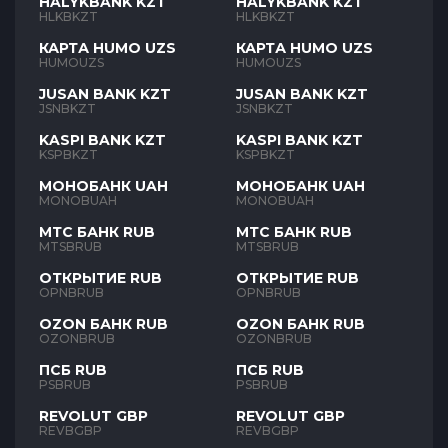
HALYKBANK KZT
HALYKBANK KZT
HLKBKZT
HLKBKZT
КАРТА HUMO UZS
КАРТА HUMO UZS
HUMOUZS
HUMOUZS
JUSAN BANK KZT
JUSAN BANK KZT
JSNBKZT
JSNBKZT
KASPI BANK KZT
KASPI BANK KZT
KSPBKZT
KSPBKZT
МОНОБАНК UAH
МОНОБАНК UAH
MONOBUAH
MONOBUAH
МТС БАНК RUB
МТС БАНК RUB
MTSBRUB
MTSBRUB
ОТКРЫТИЕ RUB
ОТКРЫТИЕ RUB
OPNBRUB
OPNBRUB
OZON БАНК RUB
OZON БАНК RUB
OZONBRUB
OZONBRUB
ПСБ RUB
ПСБ RUB
PSBRUB
PSBRUB
REVOLUT GBP
REVOLUT GBP
REVBGBP
REVBGBP