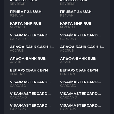
REVOLUT EUR
REVOLUT EUR
REVBEUR
REVBEUR
ПРИВАТ 24 UAH
ПРИВАТ 24 UAH
P24UAH
P24UAH
КАРТА МИР RUB
КАРТА МИР RUB
MIRCRUB
MIRCRUB
VISA/MASTERCARD
VISA/MASTERCARD
USD
USD
CARDUSD
CARDUSD
АЛЬФА БАНК CASH-IN
АЛЬФА БАНК CASH-IN
RUB
RUB
ACCRUB
ACCRUB
АЛЬФА-БАНК RUB
АЛЬФА-БАНК RUB
ACRUB
ACRUB
БЕЛАРУСБАНК BYN
БЕЛАРУСБАНК BYN
BLRBBYN
BLRBBYN
VISA/MASTERCARD
VISA/MASTERCARD
AED
AED
CARDAED
CARDAED
VISA/MASTERCARD
VISA/MASTERCARD
AMD
AMD
CARDAMD
CARDAMD
VISA/MASTERCARD
VISA/MASTERCARD
ARS
ARS
CARDARS
CARDARS