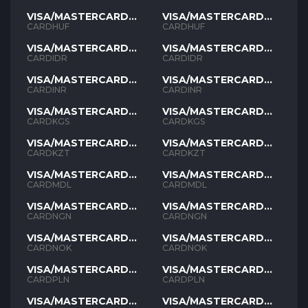
VISA/MASTERCARD
VISA/MASTERCARD
HUF
HUF
CARDHUF
CARDHUF
VISA/MASTERCARD
VISA/MASTERCARD
IDR
IDR
CARDIDR
CARDIDR
VISA/MASTERCARD
VISA/MASTERCARD
INR
INR
CARDINR
CARDINR
VISA/MASTERCARD
VISA/MASTERCARD
KGS
KGS
CARDKGS
CARDKGS
VISA/MASTERCARD
VISA/MASTERCARD
KZT
KZT
CARDKZT
CARDKZT
VISA/MASTERCARD
VISA/MASTERCARD
MDL
MDL
CARDMDL
CARDMDL
VISA/MASTERCARD
VISA/MASTERCARD
NGN
NGN
CARDNGN
CARDNGN
VISA/MASTERCARD
VISA/MASTERCARD
NOK
NOK
CARDNOK
CARDNOK
VISA/MASTERCARD
VISA/MASTERCARD
PLN
PLN
CARDPLN
CARDPLN
VISA/MASTERCARD
VISA/MASTERCARD