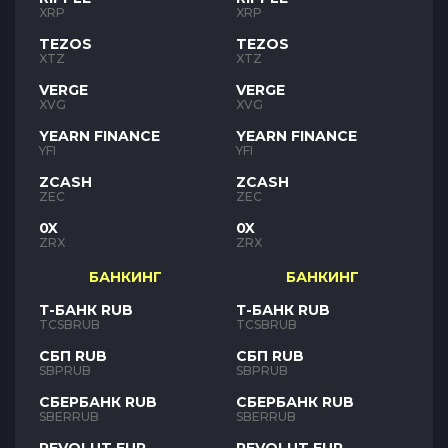
XRP
XRP
TEZOS
TEZOS
XTZ
XTZ
VERGE
VERGE
XVG
XVG
YEARN FINANCE
YEARN FINANCE
YFI
YFI
ZCASH
ZCASH
ZEC
ZEC
0X
0X
ZRX
ZRX
БАНКИНГ
БАНКИНГ
Т-БАНК RUB
Т-БАНК RUB
TCSBRUB
TCSBRUB
СБП RUB
СБП RUB
SBPRUB
SBPRUB
СБЕРБАНК RUB
СБЕРБАНК RUB
SBERRUB
SBERRUB