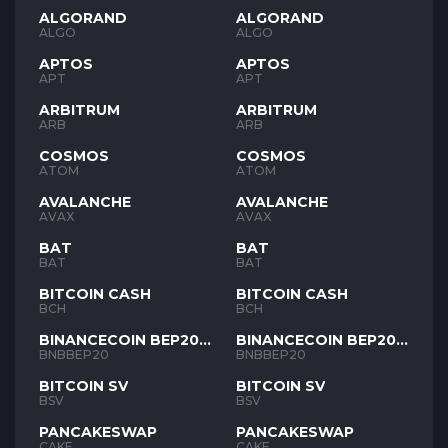
ALGORAND
ALGORAND
ALGO
ALGO
APTOS
APTOS
APT
APT
ARBITRUM
ARBITRUM
ARB
ARB
COSMOS
COSMOS
ATOM
ATOM
AVALANCHE
AVALANCHE
AVAX
AVAX
BAT
BAT
BAT
BAT
BITCOIN CASH
BITCOIN CASH
BCH
BCH
BINANCECOIN BEP20
BINANCECOIN BEP20
BNB
BNB
BNBBEP20
BNBBEP20
BITCOIN SV
BITCOIN SV
BSV
BSV
PANCAKESWAP
PANCAKESWAP
CAKE
CAKE