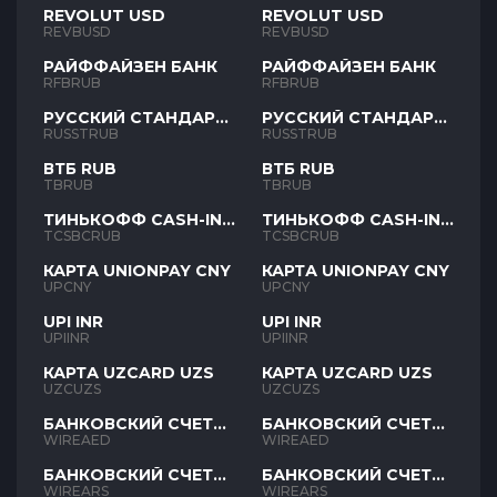
REVOLUT USD
REVOLUT USD
REVBUSD
REVBUSD
РАЙФФАЙЗЕН БАНК
РАЙФФАЙЗЕН БАНК
RFBRUB
RFBRUB
РУССКИЙ СТАНДАРТ
РУССКИЙ СТАНДАРТ
RUB
RUB
RUSSTRUB
RUSSTRUB
ВТБ RUB
ВТБ RUB
TBRUB
TBRUB
ТИНЬКОФФ CASH-IN
ТИНЬКОФФ CASH-IN
RUB
RUB
TCSBCRUB
TCSBCRUB
КАРТА UNIONPAY CNY
КАРТА UNIONPAY CNY
UPCNY
UPCNY
UPI INR
UPI INR
UPIINR
UPIINR
КАРТА UZCARD UZS
КАРТА UZCARD UZS
UZCUZS
UZCUZS
БАНКОВСКИЙ СЧЕТ
БАНКОВСКИЙ СЧЕТ
AED
AED
WIREAED
WIREAED
БАНКОВСКИЙ СЧЕТ
БАНКОВСКИЙ СЧЕТ
ARS
ARS
WIREARS
WIREARS