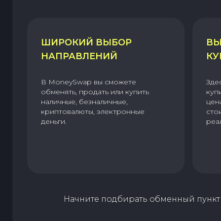
ШИРОКИЙ ВЫБОР
ВЫ
НАПРАВЛЕНИЙ
КУ
В MoneySwap вы сможете
Зде
обменять, продать или купить
куп
наличные, безналичные,
цен
криптовалюты, электронные
сто
деньги.
реа
Начните подбирать обменный пункт 