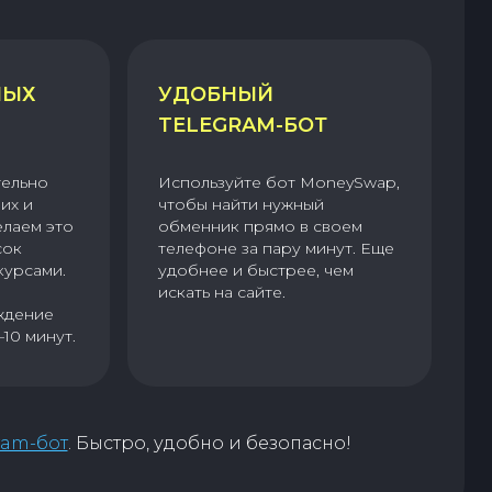
НЫХ
УДОБНЫЙ
TELEGRAM-БОТ
тельно
Используйте бот MoneySwap,
их и
чтобы найти нужный
елаем это
обменник прямо в своем
сок
телефоне за пару минут. Еще
курсами.
удобнее и быстрее, чем
искать на сайте.
ждение
–10 минут.
ram-бот
. Быстро, удобно и безопасно!