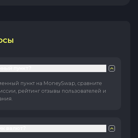
ОСЫ
нный пункт?
менный пункт на MoneySwap, сравните
иссии, рейтинг отзывы пользователей и
ания.
ик валют?