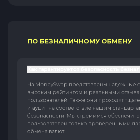
ПО БЕЗНАЛИЧНОМУ ОБМЕНУ
Как гарантируется безопасность безна
На MoneySwap представлены надежные 
высоким рейтингом и реальными отзыв
пользователей. Также они проходят тщат
и аудит на соответствие нашим стандарт
безопасности. Мы стремимся обеспечить
пользователей только проверенными па
обмена валют.