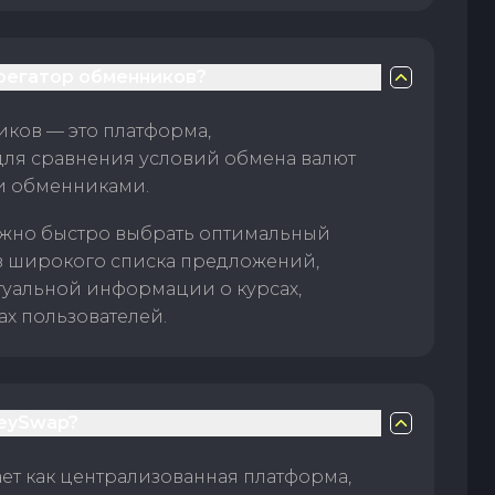
грегатор обменников?
ков — это платформа,
для сравнения условий обмена валют
и обменниками.
жно быстро выбрать оптимальный
з широкого списка предложений,
туальной информации о курсах,
ах пользователей.
eySwap?
т как централизованная платформа,