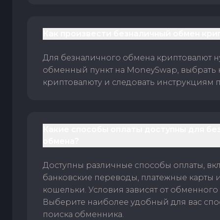
Как произвести безналичный обмен кри
Для безналичного обмена криптовалют 
обменный пункт на MoneySwap, выбрать
криптовалюту и следовать инструкциям п
Какие способы оплаты доступны для бе
обмена?
Доступны различные способы оплаты, вк
банковские переводы, платежные карты 
кошельки. Условия зависят от обменного 
Выберите наиболее удобный для вас спос
поиска обменника.