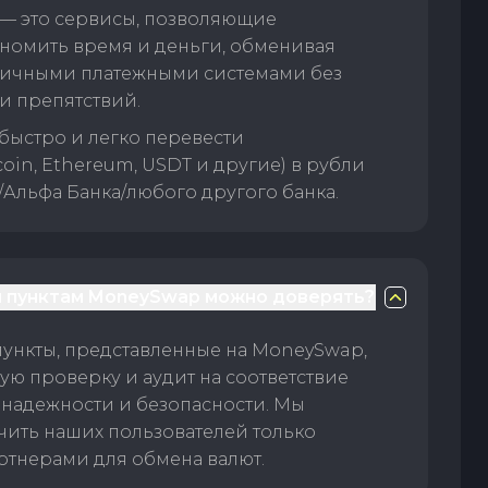
— это сервисы, позволяющие
номить время и деньги, обменивая
личными платежными системами без
и препятствий.
быстро и легко перевести
oin, Ethereum, USDT и другие) в рубли
/Альфа Банка/любого другого банка.
 пунктам MoneySwap можно доверять?
пункты, представленные на MoneySwap,
ую проверку и аудит на соответствие
 надежности и безопасности. Мы
чить наших пользователей только
тнерами для обмена валют.