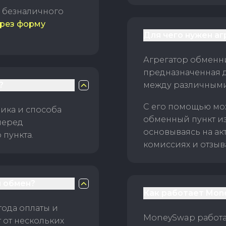
б безналичного
рез форму
Для чего нужен а
Агрегатор обменни
предназначенная 
?
между различным
С его помощью мо
ика и способа
обменный пункт и
перед
основываясь на ак
пункта.
комиссиях и отзыв
 обмен?
Как работает Mon
тода оплаты и
MoneySwap работае
 от нескольких