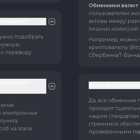
Обменники валют
пользователям эко
активы между раз
птовалют?
лишних комиссий 
нужно подобрать
Например, можно 
 нужную
криптовалюты (Bitc
о переводу.
Сбербанка/Т-банка
зналичного
Всем ли обменным
Да, все обменные 
лючая
проходят тщательн
и электронные
нашим стандартам
пункта.
стремимся обеспе
об на этапе
проверенными пар