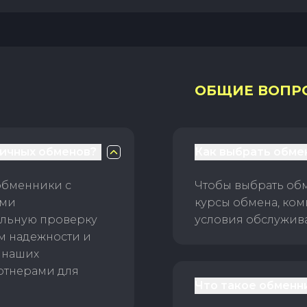
ОБЩИЕ ВОПР
личных обменов?
Как выбрать обме
обменники с
Чтобы выбрать об
ами
курсы обмена, ком
ельную проверку
условия обслужив
ам надежности и
 наших
ртнерами для
Что такое обменн