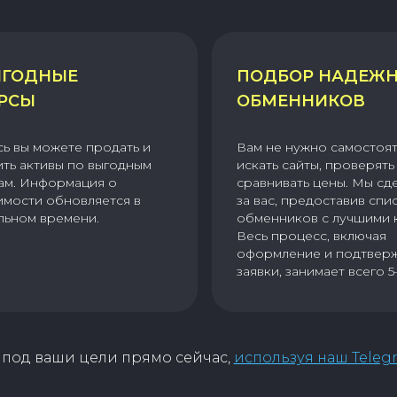
ГОДНЫЕ
ПОДБОР НАДЕЖ
РСЫ
ОБМЕННИКОВ
сь вы можете продать и
Вам не нужно самостоя
ить активы по выгодным
искать сайты, проверять 
ам. Информация о
сравнивать цены. Мы сд
имости обновляется в
за вас, предоставив спи
льном времени.
обменников с лучшими 
Весь процесс, включая
оформление и подтвер
заявки, занимает всего 5
под ваши цели прямо сейчас,
используя наш Teleg