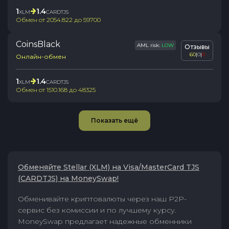
1
1.4
XLM
CARDTJS
Обмен от
2054.822
до
59700
CoinsBlack
AML risk:
LOW
Отзывы
60
|
0
|
0
Онлайн-обмен
1
1.4
XLM
CARDTJS
Обмен от
1510.168
до
48325
Показать ещё
Обменяйте Stellar (XLM) на Visa/MasterCard TJS
(CARDTJS) на MoneySwap!
Обменивайте криптовалюты через наш P2P-
сервис без комиссии и по лучшему курсу.
MoneySwap предлагает надежные обменники