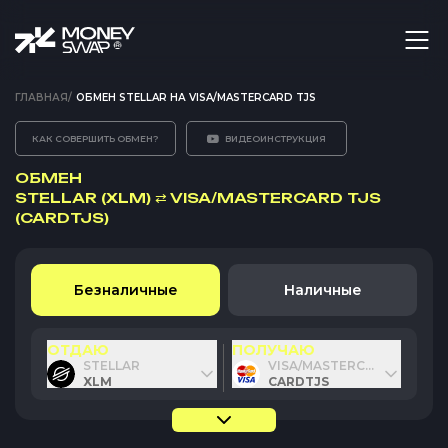
ГЛАВНАЯ
/
ОБМЕН STELLAR НА VISA/MASTERCARD TJS
КАК СОВЕРШИТЬ ОБМЕН?
ВИДЕОИНСТРУКЦИЯ
ОБМЕН
STELLAR (XLM)
⇄
VISA/MASTERCARD TJS
(CARDTJS)
Безналичные
Наличные
ОТДАЮ
ПОЛУЧАЮ
STELLAR
VISA/MASTERCARD TJS
XLM
CARDTJS