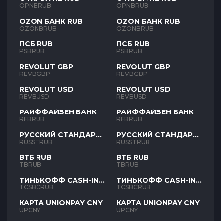
OPNBRUB
OPNBRUB
OZON БАНК RUB
OZON БАНК RUB
OZONBRUB
OZONBRUB
ПСБ RUB
ПСБ RUB
PSBRUB
PSBRUB
REVOLUT GBP
REVOLUT GBP
REVBGBP
REVBGBP
REVOLUT USD
REVOLUT USD
REVBUSD
REVBUSD
РАЙФФАЙЗЕН БАНК
РАЙФФАЙЗЕН БАНК
RFBRUB
RFBRUB
РУССКИЙ СТАНДАРТ
РУССКИЙ СТАНДАРТ
RUB
RUB
RUSSTRUB
RUSSTRUB
ВТБ RUB
ВТБ RUB
TBRUB
TBRUB
ТИНЬКОФФ CASH-IN
ТИНЬКОФФ CASH-IN
RUB
RUB
TCSBCRUB
TCSBCRUB
КАРТА UNIONPAY CNY
КАРТА UNIONPAY CNY
UPCNY
UPCNY