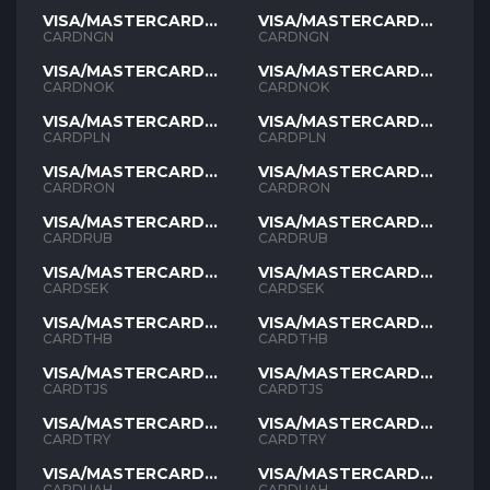
VISA/MASTERCARD
VISA/MASTERCARD
NGN
NGN
CARDNGN
CARDNGN
VISA/MASTERCARD
VISA/MASTERCARD
NOK
NOK
CARDNOK
CARDNOK
VISA/MASTERCARD
VISA/MASTERCARD
PLN
PLN
CARDPLN
CARDPLN
VISA/MASTERCARD
VISA/MASTERCARD
RON
RON
CARDRON
CARDRON
VISA/MASTERCARD
VISA/MASTERCARD
RUB
RUB
CARDRUB
CARDRUB
VISA/MASTERCARD
VISA/MASTERCARD
SEK
SEK
CARDSEK
CARDSEK
VISA/MASTERCARD
VISA/MASTERCARD
THB
THB
CARDTHB
CARDTHB
VISA/MASTERCARD
VISA/MASTERCARD
TJS
TJS
CARDTJS
CARDTJS
VISA/MASTERCARD
VISA/MASTERCARD
TYR
TYR
CARDTRY
CARDTRY
VISA/MASTERCARD
VISA/MASTERCARD
UAH
UAH
CARDUAH
CARDUAH