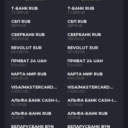
Т-БАНК RUB
Т-БАНК RUB
TCSBRUB
TCSBRUB
СБП RUB
СБП RUB
SBPRUB
SBPRUB
СБЕРБАНК RUB
СБЕРБАНК RUB
SBERRUB
SBERRUB
REVOLUT EUR
REVOLUT EUR
REVBEUR
REVBEUR
ПРИВАТ 24 UAH
ПРИВАТ 24 UAH
P24UAH
P24UAH
КАРТА МИР RUB
КАРТА МИР RUB
MIRCRUB
MIRCRUB
VISA/MASTERCARD
VISA/MASTERCARD
USD
USD
CARDUSD
CARDUSD
АЛЬФА БАНК CASH-IN
АЛЬФА БАНК CASH-IN
RUB
RUB
ACCRUB
ACCRUB
АЛЬФА-БАНК RUB
АЛЬФА-БАНК RUB
ACRUB
ACRUB
БЕЛАРУСБАНК BYN
БЕЛАРУСБАНК BYN