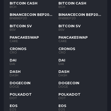
BITCOIN CASH
BITCOIN CASH
BCH
BCH
BINANCECOIN BEP20
BINANCECOIN BEP20
BNB
BNB
BNBBEP20
BNBBEP20
BITCOIN SV
BITCOIN SV
BSV
BSV
PANCAKESWAP
PANCAKESWAP
CAKE
CAKE
CRONOS
CRONOS
CRO
CRO
DAI
DAI
DAI
DAI
DASH
DASH
DASH
DASH
DOGECOIN
DOGECOIN
DOGE
DOGE
POLKADOT
POLKADOT
DOT
DOT
EOS
EOS
EOS
EOS