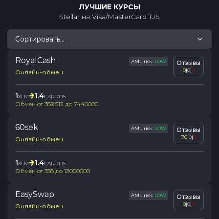
ЛУЧШИЕ КУРСЫ
Stellar
на
Visa/MasterCard TJS
Сортировать...
RoyalCash
AML risk:
LOW
Отзывы
0
|
0
|
0
Онлайн-обмен
1
1.4
XLM
CARDTJS
Обмен от
389.512
до
7440000
60sek
AML risk:
LOW
Отзывы
70
|
0
|
0
Онлайн-обмен
1
1.4
XLM
CARDTJS
Обмен от
358
до
12000000
EasySwap
AML risk:
LOW
Отзывы
0
|
0
|
0
Онлайн-обмен