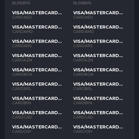
BLRBBYN
BLRBBYN
VISA/MASTERCARD
VISA/MASTERCARD
AED
AED
CARDAED
CARDAED
VISA/MASTERCARD
VISA/MASTERCARD
AMD
AMD
CARDAMD
CARDAMD
VISA/MASTERCARD
VISA/MASTERCARD
ARS
ARS
CARDARS
CARDARS
VISA/MASTERCARD
VISA/MASTERCARD
AZN
AZN
CARDAZN
CARDAZN
VISA/MASTERCARD
VISA/MASTERCARD
BGN
BGN
CARDBGN
CARDBGN
VISA/MASTERCARD
VISA/MASTERCARD
BRL
BRL
CARDBRL
CARDBRL
VISA/MASTERCARD
VISA/MASTERCARD
BYN
BYN
CARDBYN
CARDBYN
VISA/MASTERCARD
VISA/MASTERCARD
CAD
CAD
CARDCAD
CARDCAD
VISA/MASTERCARD
VISA/MASTERCARD
CNY
CNY
CARDCNY
CARDCNY