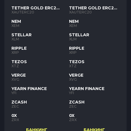
TETHER GOLD ERC20
TETHER GOLD ERC20
XAUT
XAUT
XAUTERC20
XAUTERC20
NEM
NEM
XEM
XEM
STELLAR
STELLAR
XLM
XLM
RIPPLE
RIPPLE
XRP
XRP
TEZOS
TEZOS
XTZ
XTZ
VERGE
VERGE
XVG
XVG
YEARN FINANCE
YEARN FINANCE
YFI
YFI
ZCASH
ZCASH
ZEC
ZEC
0X
0X
ZRX
ZRX
БАНКИНГ
БАНКИНГ