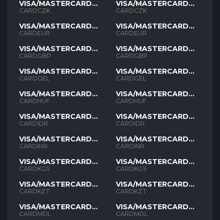
VISA/MASTERCARD
VISA/MASTERCARD
CZK
CZK
CARDCZK
CARDCZK
VISA/MASTERCARD
VISA/MASTERCARD
EUR
EUR
CARDEUR
CARDEUR
VISA/MASTERCARD
VISA/MASTERCARD
GBP
GBP
CARDGBP
CARDGBP
VISA/MASTERCARD
VISA/MASTERCARD
GEL
GEL
CARDGEL
CARDGEL
VISA/MASTERCARD
VISA/MASTERCARD
HUF
HUF
CARDHUF
CARDHUF
VISA/MASTERCARD
VISA/MASTERCARD
IDR
IDR
CARDIDR
CARDIDR
VISA/MASTERCARD
VISA/MASTERCARD
INR
INR
CARDINR
CARDINR
VISA/MASTERCARD
VISA/MASTERCARD
KGS
KGS
CARDKGS
CARDKGS
VISA/MASTERCARD
VISA/MASTERCARD
KZT
KZT
CARDKZT
CARDKZT
VISA/MASTERCARD
VISA/MASTERCARD
MDL
MDL
CARDMDL
CARDMDL