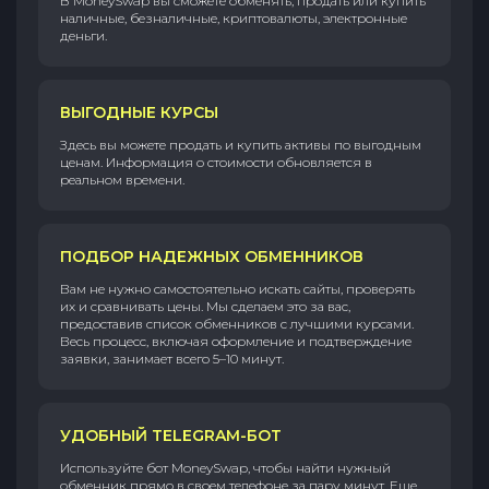
В MoneySwap вы сможете обменять, продать или купить
наличные, безналичные, криптовалюты, электронные
деньги.
ВЫГОДНЫЕ КУРСЫ
Здесь вы можете продать и купить активы по выгодным
ценам. Информация о стоимости обновляется в
реальном времени.
ПОДБОР НАДЕЖНЫХ ОБМЕННИКОВ
Вам не нужно самостоятельно искать сайты, проверять
их и сравнивать цены. Мы сделаем это за вас,
предоставив список обменников с лучшими курсами.
Весь процесс, включая оформление и подтверждение
заявки, занимает всего 5–10 минут.
УДОБНЫЙ TELEGRAM-БОТ
Используйте бот MoneySwap, чтобы найти нужный
обменник прямо в своем телефоне за пару минут. Еще