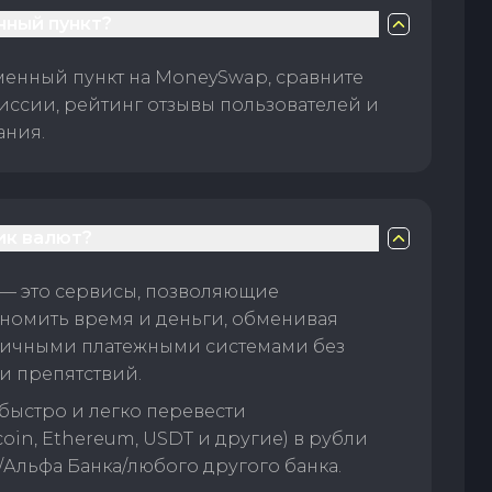
нный пункт?
менный пункт на MoneySwap, сравните
иссии, рейтинг отзывы пользователей и
ания.
ик валют?
— это сервисы, позволяющие
номить время и деньги, обменивая
личными платежными системами без
и препятствий.
быстро и легко перевести
oin, Ethereum, USDT и другие) в рубли
/Альфа Банка/любого другого банка.