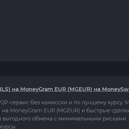
ILS) на MoneyGram EUR (MGEUR) на MoneySw
2P-сервис без комиссии и по лучшему курсу.
S) на MoneyGram EUR (MGEUR) и быстрые сделк
ля выгодного обмена с минимальными рисками
курсы.