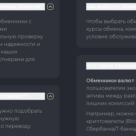
личных обменов?
Как выбрать обме
обменники с
Чтобы выбрать об
ами
курсы обмена, ком
ельную проверку
условия обслужив
ам надежности и
 наших
ртнерами для
Что такое обменн
Обменники валют
пользователям эко
активы между раз
птовалют?
лишних комиссий 
нужно подобрать
Например, можно 
 нужную
криптовалюты (Bitc
о переводу.
Сбербанка/Т-банка