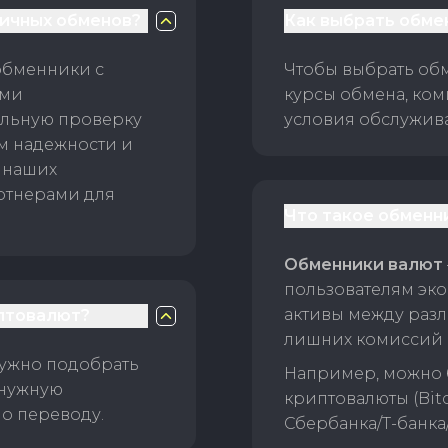
личных обменов?
Как выбрать обме
обменники с
Чтобы выбрать об
ами
курсы обмена, ком
ельную проверку
условия обслужив
ам надежности и
 наших
ртнерами для
Что такое обменн
Обменники валют
пользователям эко
активы между раз
птовалют?
лишних комиссий 
нужно подобрать
Например, можно 
 нужную
криптовалюты (Bitc
о переводу.
Сбербанка/Т-банка