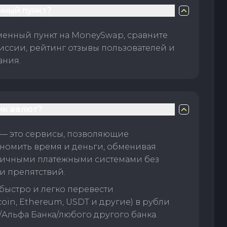
нный пункт?
менный пункт на MoneySwap, сравните
иссии, рейтинг отзывы пользователей и
ания.
ик валют?
— это сервисы, позволяющие
номить время и деньги, обменивая
личными платежными системами без
и препятствий.
быстро и легко перевести
oin, Ethereum, USDT и другие) в рубли
/Альфа Банка/любого другого банка.