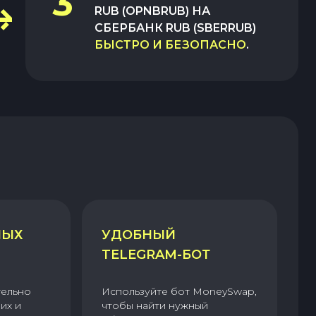
3
RUB (OPNBRUB)
НА
СБЕРБАНК RUB (SBERRUB)
БЫСТРО И БЕЗОПАСНО
.
НЫХ
УДОБНЫЙ
TELEGRAM-БОТ
тельно
Используйте бот MoneySwap,
их и
чтобы найти нужный