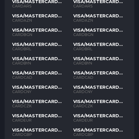
VISA/MASTERCARD
VISA/MASTERCARD
ARS
ARS
CARDARS
CARDARS
VISA/MASTERCARD
VISA/MASTERCARD
AZN
AZN
CARDAZN
CARDAZN
VISA/MASTERCARD
VISA/MASTERCARD
BGN
BGN
CARDBGN
CARDBGN
VISA/MASTERCARD
VISA/MASTERCARD
BRL
BRL
CARDBRL
CARDBRL
VISA/MASTERCARD
VISA/MASTERCARD
BYN
BYN
CARDBYN
CARDBYN
VISA/MASTERCARD
VISA/MASTERCARD
CAD
CAD
CARDCAD
CARDCAD
VISA/MASTERCARD
VISA/MASTERCARD
CNY
CNY
CARDCNY
CARDCNY
VISA/MASTERCARD
VISA/MASTERCARD
CZK
CZK
CARDCZK
CARDCZK
VISA/MASTERCARD
VISA/MASTERCARD
EUR
EUR
CARDEUR
CARDEUR
VISA/MASTERCARD
VISA/MASTERCARD
GBP
GBP
CARDGBP
CARDGBP