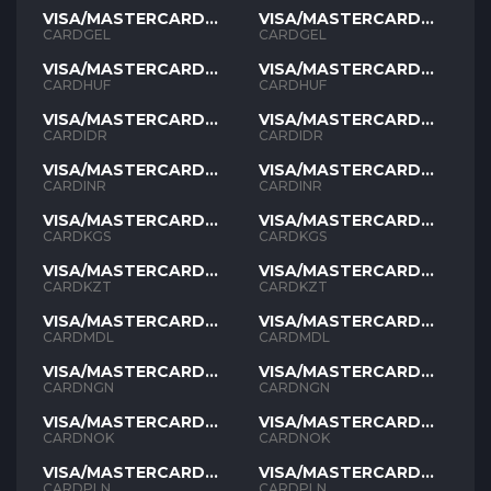
VISA/MASTERCARD
VISA/MASTERCARD
GEL
GEL
CARDGEL
CARDGEL
VISA/MASTERCARD
VISA/MASTERCARD
HUF
HUF
CARDHUF
CARDHUF
VISA/MASTERCARD
VISA/MASTERCARD
IDR
IDR
CARDIDR
CARDIDR
VISA/MASTERCARD
VISA/MASTERCARD
INR
INR
CARDINR
CARDINR
VISA/MASTERCARD
VISA/MASTERCARD
KGS
KGS
CARDKGS
CARDKGS
VISA/MASTERCARD
VISA/MASTERCARD
KZT
KZT
CARDKZT
CARDKZT
VISA/MASTERCARD
VISA/MASTERCARD
MDL
MDL
CARDMDL
CARDMDL
VISA/MASTERCARD
VISA/MASTERCARD
NGN
NGN
CARDNGN
CARDNGN
VISA/MASTERCARD
VISA/MASTERCARD
NOK
NOK
CARDNOK
CARDNOK
VISA/MASTERCARD
VISA/MASTERCARD
PLN
PLN
CARDPLN
CARDPLN