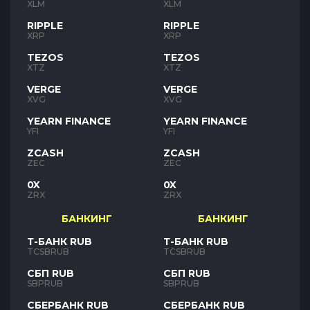
XLM
XLM
RIPPLE
RIPPLE
XRP
XRP
TEZOS
TEZOS
XTZ
XTZ
VERGE
VERGE
XVG
XVG
YEARN FINANCE
YEARN FINANCE
YFI
YFI
ZCASH
ZCASH
ZEC
ZEC
0X
0X
ZRX
ZRX
БАНКИНГ
БАНКИНГ
Т-БАНК RUB
Т-БАНК RUB
TCSBRUB
TCSBRUB
СБП RUB
СБП RUB
SBPRUB
SBPRUB
СБЕРБАНК RUB
СБЕРБАНК RUB