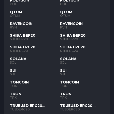
POLYGON
POLYGON
POL
POL
QTUM
QTUM
QTUM
QTUM
RAVENCOIN
RAVENCOIN
RVN
RVN
SHIBA BEP20
SHIBA BEP20
SHIBBEP20
SHIBBEP20
SHIBA ERC20
SHIBA ERC20
SHIBERC20
SHIBERC20
SOLANA
SOLANA
SOL
SOL
SUI
SUI
SUI
SUI
TONCOIN
TONCOIN
TON
TON
TRON
TRON
TRX
TRX
TRUEUSD ERC20
TRUEUSD ERC20
TUSD
TUSD
TUSDERC20
TUSDERC20