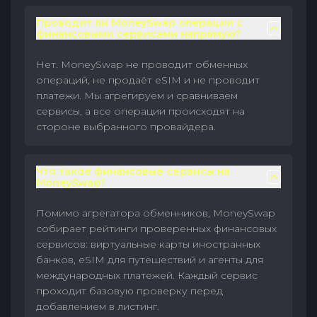
Проводит ли MoneySwap операции с
финансовыми сервисами напрямую?
Нет. MoneySwap не проводит обменных
операций, не продаёт eSIM и не проводит
платежи. Мы агрегируем и сравниваем
сервисы, а все операции происходят на
стороне выбранного провайдера.
Что такое финансовые сервисы на
MoneySwap?
Помимо агрегатора обменников, MoneySwap
собирает рейтинги проверенных финансовых
сервисов: виртуальные карты иностранных
банков, eSIM для путешествий и агенты для
международных платежей. Каждый сервис
проходит базовую проверку перед
добавлением в листинг.