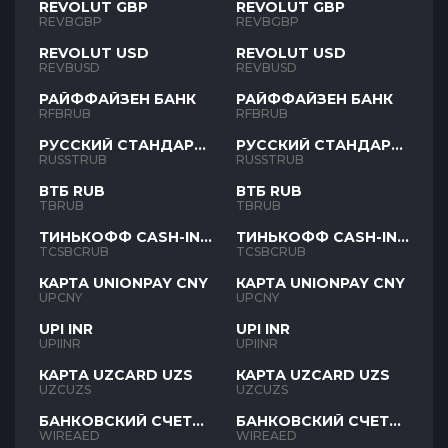
REVOLUT GBP
REVOLUT GBP
REVBGBP
REVBGBP
REVOLUT USD
REVOLUT USD
REVBUSD
REVBUSD
РАЙФФАЙЗЕН БАНК
РАЙФФАЙЗЕН БАНК
RFBRUB
RFBRUB
РУССКИЙ СТАНДАРТ
РУССКИЙ СТАНДАРТ
RUB
RUB
RUSSTRUB
RUSSTRUB
ВТБ RUB
ВТБ RUB
TBRUB
TBRUB
ТИНЬКОФФ CASH-IN
ТИНЬКОФФ CASH-IN
RUB
RUB
TCSBCRUB
TCSBCRUB
КАРТА UNIONPAY CNY
КАРТА UNIONPAY CNY
UPCNY
UPCNY
UPI INR
UPI INR
UPIINR
UPIINR
КАРТА UZCARD UZS
КАРТА UZCARD UZS
UZCUZS
UZCUZS
БАНКОВСКИЙ СЧЕТ
БАНКОВСКИЙ СЧЕТ
AED
AED
WIREAED
WIREAED