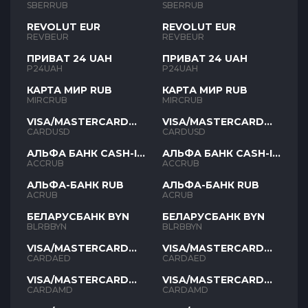
SBERRUB
SBERRUB
REVOLUT EUR
REVOLUT EUR
REVBEUR
REVBEUR
ПРИВАТ 24 UAH
ПРИВАТ 24 UAH
P24UAH
P24UAH
КАРТА МИР RUB
КАРТА МИР RUB
MIRCRUB
MIRCRUB
VISA/MASTERCARD
VISA/MASTERCARD
USD
USD
CARDUSD
CARDUSD
АЛЬФА БАНК CASH-IN
АЛЬФА БАНК CASH-IN
RUB
RUB
ACCRUB
ACCRUB
АЛЬФА-БАНК RUB
АЛЬФА-БАНК RUB
ACRUB
ACRUB
БЕЛАРУСБАНК BYN
БЕЛАРУСБАНК BYN
BLRBBYN
BLRBBYN
VISA/MASTERCARD
VISA/MASTERCARD
AED
AED
CARDAED
CARDAED
VISA/MASTERCARD
VISA/MASTERCARD
AMD
AMD
CARDAMD
CARDAMD