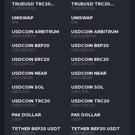
TRUEUSD TRC20
TRUEUSD TRC20
TUSD
TUSD
TUSDTRC20
TUSDTRC20
UNISWAP
UNISWAP
UNI
UNI
USDCOIN ARBITRUM
USDCOIN ARBITRUM
USDCARBTM
USDCARBTM
USDCOIN BEP20
USDCOIN BEP20
USDCBEP20
USDCBEP20
USDCOIN ERC20
USDCOIN ERC20
USDCERC20
USDCERC20
USDCOIN NEAR
USDCOIN NEAR
USDCNEAR
USDCNEAR
USDCOIN SOL
USDCOIN SOL
USDCSOL
USDCSOL
USDCOIN TRC20
USDCOIN TRC20
USDCTRC20
USDCTRC20
PAX DOLLAR
PAX DOLLAR
USDP
USDP
TETHER BEP20 USDT
TETHER BEP20 USDT
USDTBEP20
USDTBEP20