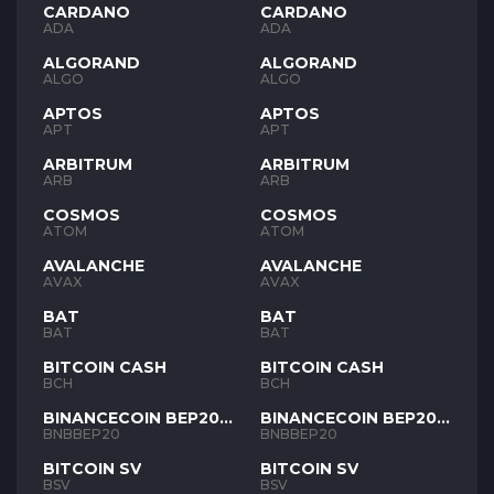
CARDANO
CARDANO
ADA
ADA
ALGORAND
ALGORAND
ALGO
ALGO
APTOS
APTOS
APT
APT
ARBITRUM
ARBITRUM
ARB
ARB
COSMOS
COSMOS
ATOM
ATOM
AVALANCHE
AVALANCHE
AVAX
AVAX
BAT
BAT
BAT
BAT
BITCOIN CASH
BITCOIN CASH
BCH
BCH
BINANCECOIN BEP20
BINANCECOIN BEP20
BNB
BNB
BNBBEP20
BNBBEP20
BITCOIN SV
BITCOIN SV
BSV
BSV