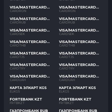
VISA/MASTERCARD
VISA/MASTERCARD
RON
RON
CARDRON
CARDRON
VISA/MASTERCARD
VISA/MASTERCARD
RUB
RUB
CARDRUB
CARDRUB
VISA/MASTERCARD
VISA/MASTERCARD
SEK
SEK
CARDSEK
CARDSEK
VISA/MASTERCARD
VISA/MASTERCARD
THB
THB
CARDTHB
CARDTHB
VISA/MASTERCARD
VISA/MASTERCARD
TJS
TJS
CARDTJS
CARDTJS
VISA/MASTERCARD
VISA/MASTERCARD
TYR
TYR
CARDTRY
CARDTRY
VISA/MASTERCARD
VISA/MASTERCARD
UAH
UAH
CARDUAH
CARDUAH
КАРТА ЭЛКАРТ KGS
КАРТА ЭЛКАРТ KGS
ELKGS
ELKGS
FORTEBANK KZT
FORTEBANK KZT
FRTBKZT
FRTBKZT
ГАЗПРОМБАНК RUB
ГАЗПРОМБАНК RUB