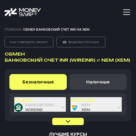
ГЛАВНАЯ
/
ОБМЕН БАНКОВСКИЙ СЧЕТ INR НА NEM
КАК СОВЕРШИТЬ ОБМЕН?
ВИДЕОИНСТРУКЦИЯ
ОБМЕН
БАНКОВСКИЙ СЧЕТ INR (WIREINR)
⇄
NEM (XEM)
Безналичные
Наличные
ОТДАЮ
ПОЛУЧАЮ
БАНКОВСКИЙ СЧЕТ INR
NEM
WIREINR
XEM
ЛУЧШИЕ КУРСЫ