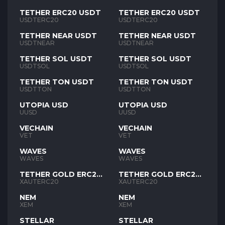
TETHER ERC20 USDT
TETHER ERC20 USDT
USDTERC20
USDTERC20
TETHER NEAR USDT
TETHER NEAR USDT
USDTNEAR
USDTNEAR
TETHER SOL USDT
TETHER SOL USDT
USDTSOL
USDTSOL
TETHER TON USDT
TETHER TON USDT
USDTTON
USDTTON
UTOPIA USD
UTOPIA USD
UUSD
UUSD
VECHAIN
VECHAIN
VET
VET
WAVES
WAVES
WAVES
WAVES
TETHER GOLD ERC20
TETHER GOLD ERC20
XAUT
XAUT
XAUTERC20
XAUTERC20
NEM
NEM
XEM
XEM
STELLAR
STELLAR