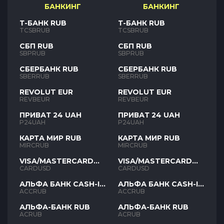
БАНКИНГ
БАНКИНГ
Т-БАНК RUB
Т-БАНК RUB
TCSBRUB
TCSBRUB
СБП RUB
СБП RUB
SBPRUB
SBPRUB
СБЕРБАНК RUB
СБЕРБАНК RUB
SBERRUB
SBERRUB
REVOLUT EUR
REVOLUT EUR
REVBEUR
REVBEUR
ПРИВАТ 24 UAH
ПРИВАТ 24 UAH
P24UAH
P24UAH
КАРТА МИР RUB
КАРТА МИР RUB
MIRCRUB
MIRCRUB
VISA/MASTERCARD
VISA/MASTERCARD
USD
USD
CARDUSD
CARDUSD
АЛЬФА БАНК CASH-IN
АЛЬФА БАНК CASH-IN
RUB
RUB
ACCRUB
ACCRUB
АЛЬФА-БАНК RUB
АЛЬФА-БАНК RUB
ACRUB
ACRUB