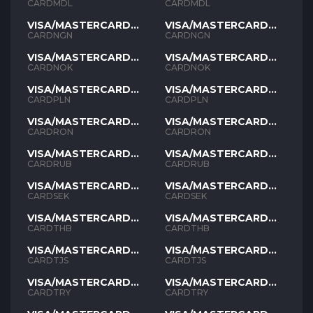
MDL
MDL
CARDMDL
CARDMDL
VISA/MASTERCARD
VISA/MASTERCARD
NGN
NGN
CARDNGN
CARDNGN
VISA/MASTERCARD
VISA/MASTERCARD
NOK
NOK
CARDNOK
CARDNOK
VISA/MASTERCARD
VISA/MASTERCARD
PLN
PLN
CARDPLN
CARDPLN
VISA/MASTERCARD
VISA/MASTERCARD
RON
RON
CARDRON
CARDRON
VISA/MASTERCARD
VISA/MASTERCARD
RUB
RUB
CARDRUB
CARDRUB
VISA/MASTERCARD
VISA/MASTERCARD
SEK
SEK
CARDSEK
CARDSEK
VISA/MASTERCARD
VISA/MASTERCARD
THB
THB
CARDTHB
CARDTHB
VISA/MASTERCARD
VISA/MASTERCARD
TJS
TJS
CARDTJS
CARDTJS
VISA/MASTERCARD
VISA/MASTERCARD
TYR
TYR
CARDTRY
CARDTRY