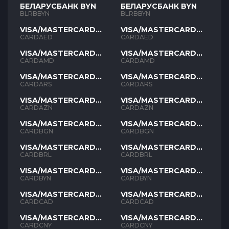
БЕЛАРУСБАНК BYN
БЕЛАРУСБАНК BYN
BLRBBYN
BLRBBYN
VISA/MASTERCARD
VISA/MASTERCARD
AED
AED
CARDAED
CARDAED
VISA/MASTERCARD
VISA/MASTERCARD
AMD
AMD
CARDAMD
CARDAMD
VISA/MASTERCARD
VISA/MASTERCARD
ARS
ARS
CARDARS
CARDARS
VISA/MASTERCARD
VISA/MASTERCARD
AZN
AZN
CARDAZN
CARDAZN
VISA/MASTERCARD
VISA/MASTERCARD
BGN
BGN
CARDBGN
CARDBGN
VISA/MASTERCARD
VISA/MASTERCARD
BRL
BRL
CARDBRL
CARDBRL
VISA/MASTERCARD
VISA/MASTERCARD
BYN
BYN
CARDBYN
CARDBYN
VISA/MASTERCARD
VISA/MASTERCARD
CAD
CAD
CARDCAD
CARDCAD
VISA/MASTERCARD
VISA/MASTERCARD
CNY
CNY
CARDCNY
CARDCNY