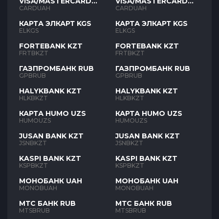
VISA/MASTERCARD
VISA/MASTERCARD
UAH
UAH
CARDUAH
CARDUAH
КАРТА ЭЛКАРТ KGS
КАРТА ЭЛКАРТ KGS
ELKGS
ELKGS
FORTEBANK KZT
FORTEBANK KZT
FRTBKZT
FRTBKZT
ГАЗПРОМБАНК RUB
ГАЗПРОМБАНК RUB
GPBRUB
GPBRUB
HALYKBANK KZT
HALYKBANK KZT
HLKBKZT
HLKBKZT
КАРТА HUMO UZS
КАРТА HUMO UZS
HUMOUZS
HUMOUZS
JUSAN BANK KZT
JUSAN BANK KZT
JSNBKZT
JSNBKZT
KASPI BANK KZT
KASPI BANK KZT
KSPBKZT
KSPBKZT
МОНОБАНК UAH
МОНОБАНК UAH
MONOBUAH
MONOBUAH
МТС БАНК RUB
МТС БАНК RUB
MTSBRUB
MTSBRUB