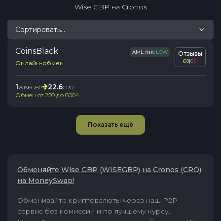
Wise GBP
на
Cronos
Сортировать...
CoinsBlack
AML risk:
LOW
Отзывы
60
|
0
|
0
Онлайн-обмен
1
22.6
WISEGBP
CRO
Обмен от
250
до
6004
Показать ещё
Обменяйте Wise GBP (WISEGBP) на Cronos (CRO)
на MoneySwap!
Обменивайте криптовалюты через наш P2P-
сервис без комиссии и по лучшему курсу.