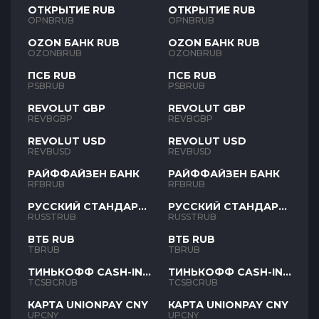
ОТКРЫТИЕ RUB
ОТКРЫТИЕ RUB
OPNBRUB
OPNBRUB
OZON БАНК RUB
OZON БАНК RUB
OZONBRUB
OZONBRUB
ПСБ RUB
ПСБ RUB
PSBRUB
PSBRUB
REVOLUT GBP
REVOLUT GBP
REVBGBP
REVBGBP
REVOLUT USD
REVOLUT USD
REVBUSD
REVBUSD
РАЙФФАЙЗЕН БАНК
РАЙФФАЙЗЕН БАНК
RFBRUB
RFBRUB
РУССКИЙ СТАНДАРТ
РУССКИЙ СТАНДАРТ
RUB
RUB
RUSSTRUB
RUSSTRUB
ВТБ RUB
ВТБ RUB
TBRUB
TBRUB
ТИНЬКОФФ CASH-IN
ТИНЬКОФФ CASH-IN
RUB
RUB
TCSBCRUB
TCSBCRUB
КАРТА UNIONPAY CNY
КАРТА UNIONPAY CNY
UPCNY
UPCNY