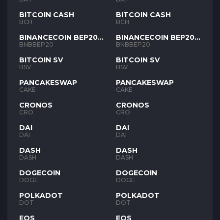
BITCOIN CASH
BITCOIN CASH
BCH
BCH
BINANCECOIN BEP20
BINANCECOIN BEP20
BNB
BNB
BNBBEP20
BNBBEP20
BITCOIN SV
BITCOIN SV
BSV
BSV
PANCAKESWAP
PANCAKESWAP
CAKE
CAKE
CRONOS
CRONOS
CRO
CRO
DAI
DAI
DAI
DAI
DASH
DASH
DASH
DASH
DOGECOIN
DOGECOIN
DOGE
DOGE
POLKADOT
POLKADOT
DOT
DOT
EOS
EOS