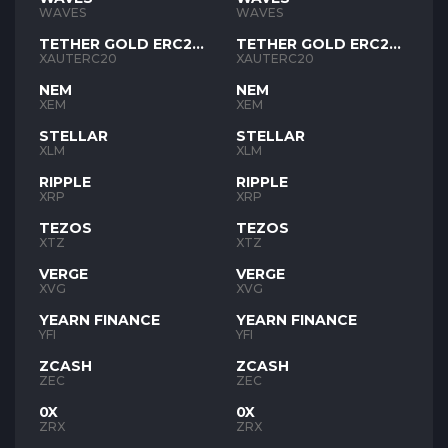
WAVES
WAVES
TETHER GOLD ERC20
TETHER GOLD ERC20
XAUT
XAUT
XAUTERC20
XAUTERC20
NEM
NEM
XEM
XEM
STELLAR
STELLAR
XLM
XLM
RIPPLE
RIPPLE
XRP
XRP
TEZOS
TEZOS
XTZ
XTZ
VERGE
VERGE
XVG
XVG
YEARN FINANCE
YEARN FINANCE
YFI
YFI
ZCASH
ZCASH
ZEC
ZEC
0X
0X
ZRX
ZRX