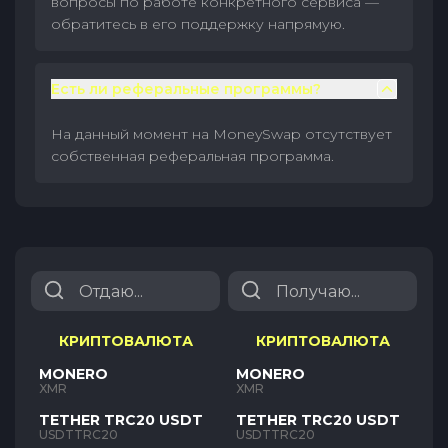
вопросы по работе конкретного сервиса —
обратитесь в его поддержку напрямую.
Есть ли реферальные программы?
На данный момент на MoneySwap отсутствует
собственная реферальная программа.
КРИПТОВАЛЮТА
КРИПТОВАЛЮТА
MONERO
MONERO
XMR
XMR
TETHER TRC20 USDT
TETHER TRC20 USDT
USDTTRC20
USDTTRC20