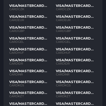
VISA/MASTERCARD
VISA/MASTERCARD
CZK
CZK
CARDCZK
CARDCZK
VISA/MASTERCARD
VISA/MASTERCARD
EUR
EUR
CARDEUR
CARDEUR
VISA/MASTERCARD
VISA/MASTERCARD
GBP
GBP
CARDGBP
CARDGBP
VISA/MASTERCARD
VISA/MASTERCARD
GEL
GEL
CARDGEL
CARDGEL
VISA/MASTERCARD
VISA/MASTERCARD
HUF
HUF
CARDHUF
CARDHUF
VISA/MASTERCARD
VISA/MASTERCARD
IDR
IDR
CARDIDR
CARDIDR
VISA/MASTERCARD
VISA/MASTERCARD
INR
INR
CARDINR
CARDINR
VISA/MASTERCARD
VISA/MASTERCARD
KGS
KGS
CARDKGS
CARDKGS
VISA/MASTERCARD
VISA/MASTERCARD
KZT
KZT
CARDKZT
CARDKZT
VISA/MASTERCARD
VISA/MASTERCARD