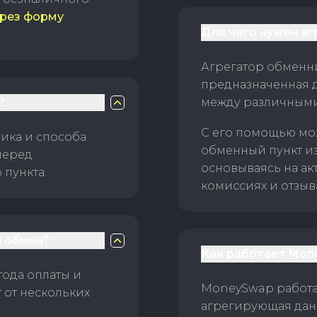
рез форму
Для чего нужен а
Агрегатор обменни
предназначенная 
?
между различным
С его помощью мо
ика и способа
обменный пункт и
перед
основываясь на ак
пункта.
комиссиях и отзыв
 обмен?
Как работает Mon
тода оплаты и
MoneySwap работае
 от нескольких
агрегирующая данн