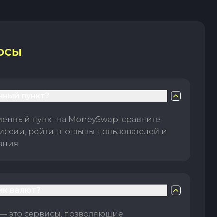
ОСЫ
нный пункт?
менный пункт на MoneySwap, сравните
иссии, рейтинг отзывы пользователей и
ания.
ик валют?
— это сервисы, позволяющие