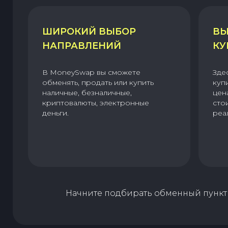
ШИРОКИЙ ВЫБОР
ВЫ
НАПРАВЛЕНИЙ
КУ
В MoneySwap вы сможете
Зде
обменять, продать или купить
куп
наличные, безналичные,
цен
криптовалюты, электронные
сто
деньги.
реа
Начните подбирать обменный пункт 