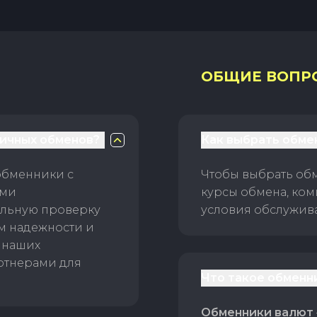
ОБЩИЕ ВОПР
личных обменов?
Как выбрать обме
обменники с
Чтобы выбрать об
ами
курсы обмена, ком
ельную проверку
условия обслужив
ам надежности и
 наших
ртнерами для
Что такое обменн
Обменники валют