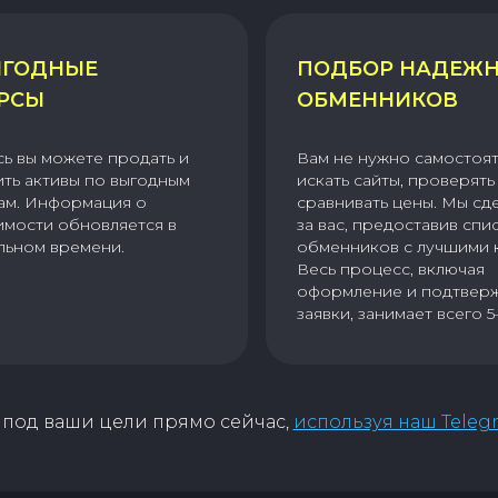
ГОДНЫЕ
ПОДБОР НАДЕЖ
РСЫ
ОБМЕННИКОВ
сь вы можете продать и
Вам не нужно самостоя
ить активы по выгодным
искать сайты, проверять 
ам. Информация о
сравнивать цены. Мы сд
имости обновляется в
за вас, предоставив спи
льном времени.
обменников с лучшими 
Весь процесс, включая
оформление и подтвер
заявки, занимает всего 5
под ваши цели прямо сейчас,
используя наш Teleg