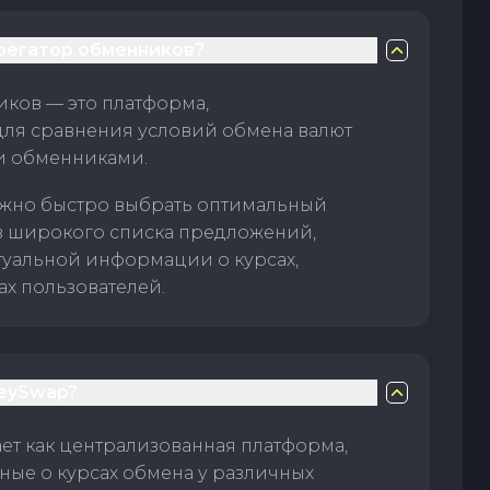
грегатор обменников?
ков — это платформа,
для сравнения условий обмена валют
и обменниками.
жно быстро выбрать оптимальный
з широкого списка предложений,
туальной информации о курсах,
ах пользователей.
eySwap?
т как централизованная платформа,
ые о курсах обмена у различных