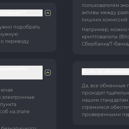
пользователям эко
активы между раз
птовалют?
лишних комиссий 
нужно подобрать
Например, можно 
 нужную
криптовалюты (Bitc
о переводу.
Сбербанка/Т-банка
зналичного
Всем ли обменным
Да, все обменные 
лючая
проходят тщательн
и электронные
нашим стандартам
пункта.
стремимся обеспе
об на этапе
проверенными пар
б безналичного