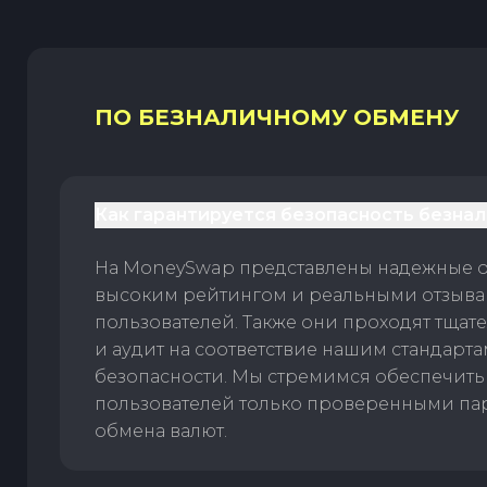
ПО БЕЗНАЛИЧНОМУ ОБМЕНУ
Как гарантируется безопасность безна
На MoneySwap представлены надежные 
высоким рейтингом и реальными отзыв
пользователей. Также они проходят тщат
и аудит на соответствие нашим стандарт
безопасности. Мы стремимся обеспечить
пользователей только проверенными па
обмена валют.