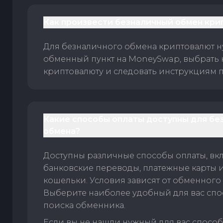
Как произвести безналичный обмен кри
Для безналичного обмена криптовалют 
обменный пункт на MoneySwap, выбрать
криптовалюту и следовать инструкциям п
Какие способы оплаты доступны для бе
обмена?
Доступны различные способы оплаты, вк
банковские переводы, платежные карты 
кошельки. Условия зависят от обменного 
Выберите наиболее удобный для вас спос
поиска обменника.
Если вы не нашли нужный для вас спосо