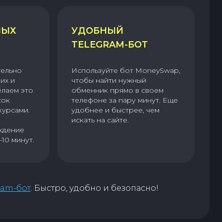
НЫХ
УДОБНЫЙ
TELEGRAM-БОТ
тельно
Используйте бот MoneySwap,
их и
чтобы найти нужный
елаем это
обменник прямо в своем
сок
телефоне за пару минут. Еще
курсами.
удобнее и быстрее, чем
искать на сайте.
ждение
–10 минут.
ram-бот
. Быстро, удобно и безопасно!