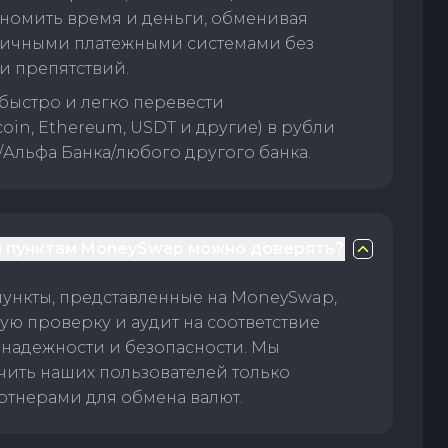
номить время и деньги, обменивая
личными платежными системами без
и препятствий.
быстро и легко перевести
oin, Ethereum, USDT и другие) в рубли
/Альфа Банка/любого другого банка.
 пунктам MoneySwap можно доверять?
пункты, представленные на MoneySwap,
ую проверку и аудит на соответствие
 надежности и безопасности. Мы
чить наших пользователей только
тнерами для обмена валют.