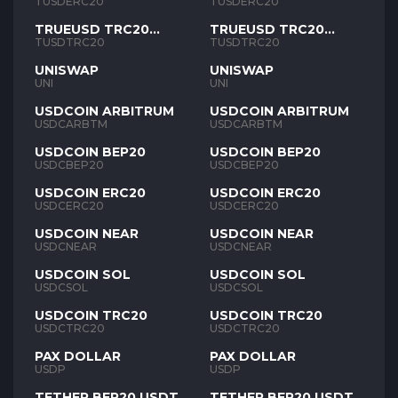
TUSD
TUSD
TUSDERC20
TUSDERC20
TRUEUSD TRC20
TRUEUSD TRC20
TUSD
TUSD
TUSDTRC20
TUSDTRC20
UNISWAP
UNISWAP
UNI
UNI
USDCOIN ARBITRUM
USDCOIN ARBITRUM
USDCARBTM
USDCARBTM
USDCOIN BEP20
USDCOIN BEP20
USDCBEP20
USDCBEP20
USDCOIN ERC20
USDCOIN ERC20
USDCERC20
USDCERC20
USDCOIN NEAR
USDCOIN NEAR
USDCNEAR
USDCNEAR
USDCOIN SOL
USDCOIN SOL
USDCSOL
USDCSOL
USDCOIN TRC20
USDCOIN TRC20
USDCTRC20
USDCTRC20
PAX DOLLAR
PAX DOLLAR
USDP
USDP
TETHER BEP20 USDT
TETHER BEP20 USDT