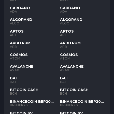
CARDANO
CARDANO
ADA
ADA
ALGORAND
ALGORAND
ALGO
ALGO
APTOS
APTOS
APT
APT
ARBITRUM
ARBITRUM
ARB
ARB
COSMOS
COSMOS
ATOM
ATOM
AVALANCHE
AVALANCHE
AVAX
AVAX
BAT
BAT
BAT
BAT
BITCOIN CASH
BITCOIN CASH
BCH
BCH
BINANCECOIN BEP20
BINANCECOIN BEP20
BNB
BNB
BNBBEP20
BNBBEP20
BITCOIN SV
BITCOIN SV