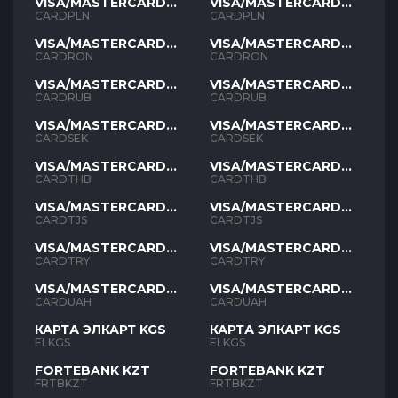
VISA/MASTERCARD
VISA/MASTERCARD
PLN
PLN
CARDPLN
CARDPLN
VISA/MASTERCARD
VISA/MASTERCARD
RON
RON
CARDRON
CARDRON
VISA/MASTERCARD
VISA/MASTERCARD
RUB
RUB
CARDRUB
CARDRUB
VISA/MASTERCARD
VISA/MASTERCARD
SEK
SEK
CARDSEK
CARDSEK
VISA/MASTERCARD
VISA/MASTERCARD
THB
THB
CARDTHB
CARDTHB
VISA/MASTERCARD
VISA/MASTERCARD
TJS
TJS
CARDTJS
CARDTJS
VISA/MASTERCARD
VISA/MASTERCARD
TYR
TYR
CARDTRY
CARDTRY
VISA/MASTERCARD
VISA/MASTERCARD
UAH
UAH
CARDUAH
CARDUAH
КАРТА ЭЛКАРТ KGS
КАРТА ЭЛКАРТ KGS
ELKGS
ELKGS
FORTEBANK KZT
FORTEBANK KZT
FRTBKZT
FRTBKZT