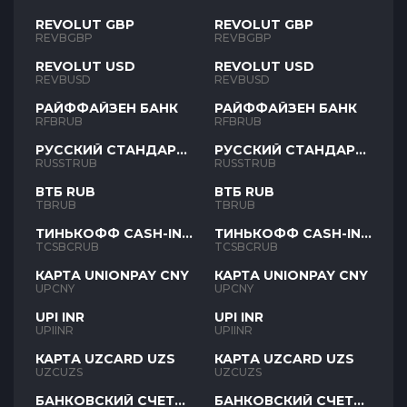
REVOLUT GBP
REVOLUT GBP
REVBGBP
REVBGBP
REVOLUT USD
REVOLUT USD
REVBUSD
REVBUSD
РАЙФФАЙЗЕН БАНК
РАЙФФАЙЗЕН БАНК
RFBRUB
RFBRUB
РУССКИЙ СТАНДАРТ
РУССКИЙ СТАНДАРТ
RUB
RUB
RUSSTRUB
RUSSTRUB
ВТБ RUB
ВТБ RUB
TBRUB
TBRUB
ТИНЬКОФФ CASH-IN
ТИНЬКОФФ CASH-IN
RUB
RUB
TCSBCRUB
TCSBCRUB
КАРТА UNIONPAY CNY
КАРТА UNIONPAY CNY
UPCNY
UPCNY
UPI INR
UPI INR
UPIINR
UPIINR
КАРТА UZCARD UZS
КАРТА UZCARD UZS
UZCUZS
UZCUZS
БАНКОВСКИЙ СЧЕТ
БАНКОВСКИЙ СЧЕТ