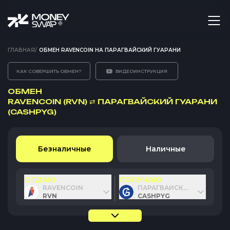
ГЛАВНАЯ
/
ОБМЕН RAVENCOIN НА ПАРАГВАЙСКИЙ ГУАРАНИ
КАК СОВЕРШИТЬ ОБМЕН?
ВИДЕОИНСТРУКЦИЯ
ОБМЕН
RAVENCOIN (RVN)
⇄
ПАРАГВАЙСКИЙ ГУАРАНИ
(CASHPYG)
Безналичные
Наличные
ОТДАЮ
ПОЛУЧАЮ
RAVENCOIN
ПАРАГВАЙСКИЙ ГУАРАНИ
RVN
CASHPYG