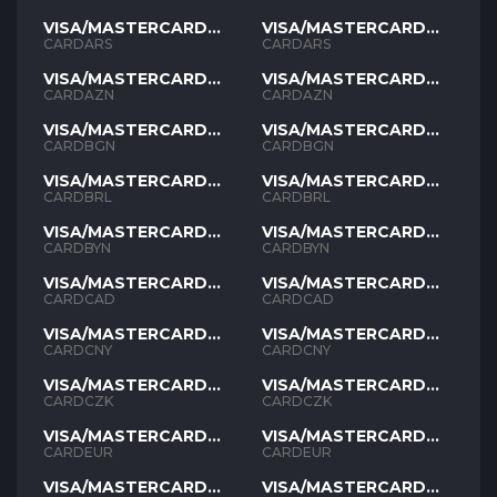
VISA/MASTERCARD
VISA/MASTERCARD
ARS
ARS
CARDARS
CARDARS
VISA/MASTERCARD
VISA/MASTERCARD
AZN
AZN
CARDAZN
CARDAZN
VISA/MASTERCARD
VISA/MASTERCARD
BGN
BGN
CARDBGN
CARDBGN
VISA/MASTERCARD
VISA/MASTERCARD
BRL
BRL
CARDBRL
CARDBRL
VISA/MASTERCARD
VISA/MASTERCARD
BYN
BYN
CARDBYN
CARDBYN
VISA/MASTERCARD
VISA/MASTERCARD
CAD
CAD
CARDCAD
CARDCAD
VISA/MASTERCARD
VISA/MASTERCARD
CNY
CNY
CARDCNY
CARDCNY
VISA/MASTERCARD
VISA/MASTERCARD
CZK
CZK
CARDCZK
CARDCZK
VISA/MASTERCARD
VISA/MASTERCARD
EUR
EUR
CARDEUR
CARDEUR
VISA/MASTERCARD
VISA/MASTERCARD