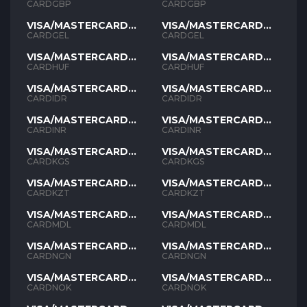
GBP
GBP
CARDGBP
CARDGBP
VISA/MASTERCARD
VISA/MASTERCARD
GEL
GEL
CARDGEL
CARDGEL
VISA/MASTERCARD
VISA/MASTERCARD
HUF
HUF
CARDHUF
CARDHUF
VISA/MASTERCARD
VISA/MASTERCARD
IDR
IDR
CARDIDR
CARDIDR
VISA/MASTERCARD
VISA/MASTERCARD
INR
INR
CARDINR
CARDINR
VISA/MASTERCARD
VISA/MASTERCARD
KGS
KGS
CARDKGS
CARDKGS
VISA/MASTERCARD
VISA/MASTERCARD
KZT
KZT
CARDKZT
CARDKZT
VISA/MASTERCARD
VISA/MASTERCARD
MDL
MDL
CARDMDL
CARDMDL
VISA/MASTERCARD
VISA/MASTERCARD
NGN
NGN
CARDNGN
CARDNGN
VISA/MASTERCARD
VISA/MASTERCARD
NOK
NOK
CARDNOK
CARDNOK