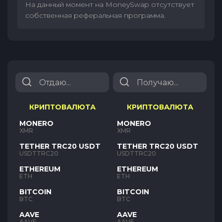
На данный момент на MoneySwap отсутствует
собственная реферальная программа.
КРИПТОВАЛЮТА
КРИПТОВАЛЮТА
MONERO
MONERO
XMR
XMR
TETHER TRC20 USDT
TETHER TRC20 USDT
USDTTRC20
USDTTRC20
ETHEREUM
ETHEREUM
ETH
ETH
BITCOIN
BITCOIN
BTC
BTC
AAVE
AAVE
AAVE
AAVE