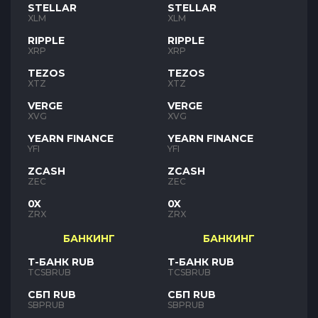
STELLAR
STELLAR
XLM
XLM
RIPPLE
RIPPLE
XRP
XRP
TEZOS
TEZOS
XTZ
XTZ
VERGE
VERGE
XVG
XVG
YEARN FINANCE
YEARN FINANCE
YFI
YFI
ZCASH
ZCASH
ZEC
ZEC
0X
0X
ZRX
ZRX
БАНКИНГ
БАНКИНГ
Т-БАНК RUB
Т-БАНК RUB
TCSBRUB
TCSBRUB
СБП RUB
СБП RUB
SBPRUB
SBPRUB