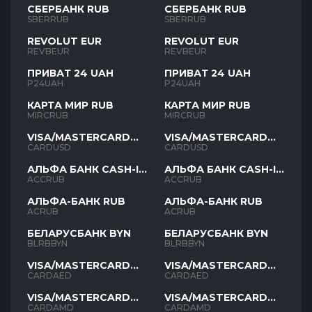
СБЕРБАНК RUB
СБЕРБАНК RUB
SBERRUB
SBERRUB
REVOLUT EUR
REVOLUT EUR
REVBEUR
REVBEUR
ПРИВАТ 24 UAH
ПРИВАТ 24 UAH
P24UAH
P24UAH
КАРТА МИР RUB
КАРТА МИР RUB
MIRCRUB
MIRCRUB
VISA/MASTERCARD
VISA/MASTERCARD
USD
USD
CARDUSD
CARDUSD
АЛЬФА БАНК CASH-IN
АЛЬФА БАНК CASH-IN
RUB
RUB
ACCRUB
ACCRUB
АЛЬФА-БАНК RUB
АЛЬФА-БАНК RUB
ACRUB
ACRUB
БЕЛАРУСБАНК BYN
БЕЛАРУСБАНК BYN
BLRBBYN
BLRBBYN
VISA/MASTERCARD
VISA/MASTERCARD
AED
AED
CARDAED
CARDAED
VISA/MASTERCARD
VISA/MASTERCARD
AMD
AMD
CARDAMD
CARDAMD