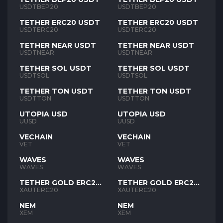
USDTBEP20
USDTBEP20
TETHER ERC20 USDT
TETHER ERC20 USDT
USDTERC20
USDTERC20
TETHER NEAR USDT
TETHER NEAR USDT
USDTNEAR
USDTNEAR
TETHER SOL USDT
TETHER SOL USDT
USDTSOL
USDTSOL
TETHER TON USDT
TETHER TON USDT
USDTTON
USDTTON
UTOPIA USD
UTOPIA USD
UUSD
UUSD
VECHAIN
VECHAIN
VET
VET
WAVES
WAVES
WAVES
WAVES
TETHER GOLD ERC20
TETHER GOLD ERC20
XAUT
XAUT
XAUTERC20
XAUTERC20
NEM
NEM
XEM
XEM