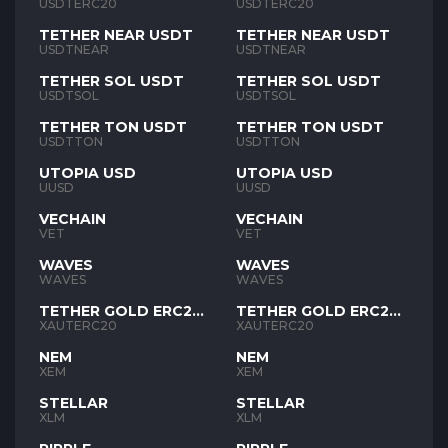
USDTERC20
USDTERC20
TETHER NEAR USDT
TETHER NEAR USDT
USDTNEAR
USDTNEAR
TETHER SOL USDT
TETHER SOL USDT
USDTSOL
USDTSOL
TETHER TON USDT
TETHER TON USDT
USDTTON
USDTTON
UTOPIA USD
UTOPIA USD
UUSD
UUSD
VECHAIN
VECHAIN
VET
VET
WAVES
WAVES
WAVES
WAVES
TETHER GOLD ERC20
TETHER GOLD ERC20
XAUT
XAUT
XAUTERC20
XAUTERC20
NEM
NEM
XEM
XEM
STELLAR
STELLAR
XLM
XLM