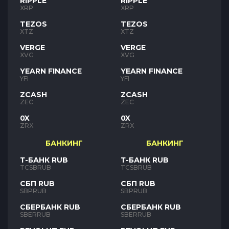
RIPPLE
RIPPLE
XRP
XRP
TEZOS
TEZOS
XTZ
XTZ
VERGE
VERGE
XVG
XVG
YEARN FINANCE
YEARN FINANCE
YFI
YFI
ZCASH
ZCASH
ZEC
ZEC
0X
0X
ZRX
ZRX
БАНКИНГ
БАНКИНГ
Т-БАНК RUB
Т-БАНК RUB
TCSBRUB
TCSBRUB
СБП RUB
СБП RUB
SBPRUB
SBPRUB
СБЕРБАНК RUB
СБЕРБАНК RUB
SBERRUB
SBERRUB