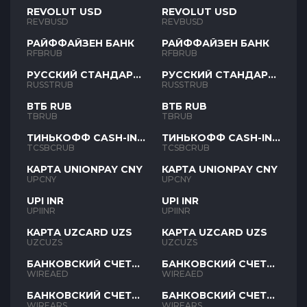
REVOLUT USD
REVOLUT USD
REVBUSD
REVBUSD
РАЙФФАЙЗЕН БАНК
РАЙФФАЙЗЕН БАНК
RFBRUB
RFBRUB
РУССКИЙ СТАНДАРТ
РУССКИЙ СТАНДАРТ
RUB
RUB
RUSSTRUB
RUSSTRUB
ВТБ RUB
ВТБ RUB
TBRUB
TBRUB
ТИНЬКОФФ CASH-IN
ТИНЬКОФФ CASH-IN
RUB
RUB
TCSBCRUB
TCSBCRUB
КАРТА UNIONPAY CNY
КАРТА UNIONPAY CNY
UPCNY
UPCNY
UPI INR
UPI INR
UPIINR
UPIINR
КАРТА UZCARD UZS
КАРТА UZCARD UZS
UZCUZS
UZCUZS
БАНКОВСКИЙ СЧЕТ
БАНКОВСКИЙ СЧЕТ
AED
AED
WIREAED
WIREAED
БАНКОВСКИЙ СЧЕТ
БАНКОВСКИЙ СЧЕТ
ARS
ARS
WIREARS
WIREARS