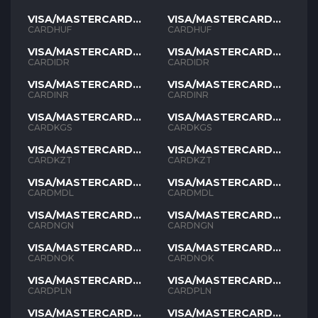
VISA/MASTERCARD
VISA/MASTERCARD
HUF
HUF
CARDHUF
CARDHUF
VISA/MASTERCARD
VISA/MASTERCARD
IDR
IDR
CARDIDR
CARDIDR
VISA/MASTERCARD
VISA/MASTERCARD
INR
INR
CARDINR
CARDINR
VISA/MASTERCARD
VISA/MASTERCARD
KGS
KGS
CARDKGS
CARDKGS
VISA/MASTERCARD
VISA/MASTERCARD
KZT
KZT
CARDKZT
CARDKZT
VISA/MASTERCARD
VISA/MASTERCARD
MDL
MDL
CARDMDL
CARDMDL
VISA/MASTERCARD
VISA/MASTERCARD
NGN
NGN
CARDNGN
CARDNGN
VISA/MASTERCARD
VISA/MASTERCARD
NOK
NOK
CARDNOK
CARDNOK
VISA/MASTERCARD
VISA/MASTERCARD
PLN
PLN
CARDPLN
CARDPLN
VISA/MASTERCARD
VISA/MASTERCARD