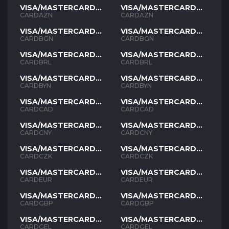
VISA/MASTERCARD
VISA/MASTERCARD
AZN
AZN
CARDAZN
CARDAZN
VISA/MASTERCARD
VISA/MASTERCARD
BGN
BGN
CARDBGN
CARDBGN
VISA/MASTERCARD
VISA/MASTERCARD
BRL
BRL
CARDBRL
CARDBRL
VISA/MASTERCARD
VISA/MASTERCARD
BYN
BYN
CARDBYN
CARDBYN
VISA/MASTERCARD
VISA/MASTERCARD
CAD
CAD
CARDCAD
CARDCAD
VISA/MASTERCARD
VISA/MASTERCARD
CNY
CNY
CARDCNY
CARDCNY
VISA/MASTERCARD
VISA/MASTERCARD
CZK
CZK
CARDCZK
CARDCZK
VISA/MASTERCARD
VISA/MASTERCARD
EUR
EUR
CARDEUR
CARDEUR
VISA/MASTERCARD
VISA/MASTERCARD
GBP
GBP
CARDGBP
CARDGBP
VISA/MASTERCARD
VISA/MASTERCARD
GEL
GEL
CARDGEL
CARDGEL