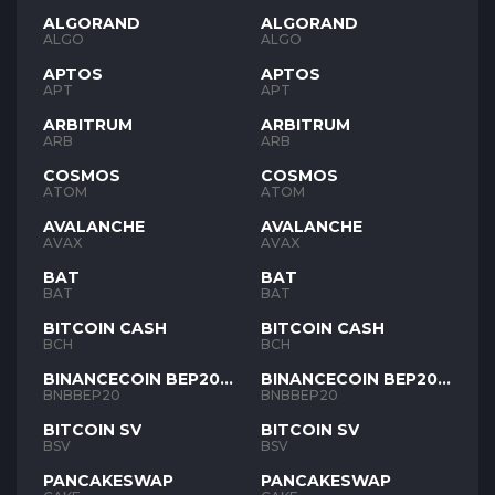
ALGORAND
ALGORAND
ALGO
ALGO
APTOS
APTOS
APT
APT
ARBITRUM
ARBITRUM
ARB
ARB
COSMOS
COSMOS
ATOM
ATOM
AVALANCHE
AVALANCHE
AVAX
AVAX
BAT
BAT
BAT
BAT
BITCOIN CASH
BITCOIN CASH
BCH
BCH
BINANCECOIN BEP20
BINANCECOIN BEP20
BNB
BNB
BNBBEP20
BNBBEP20
BITCOIN SV
BITCOIN SV
BSV
BSV
PANCAKESWAP
PANCAKESWAP