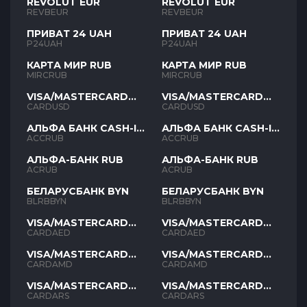
REVOLUT EUR
REVOLUT EUR
REVBEUR
REVBEUR
ПРИВАТ 24 UAH
ПРИВАТ 24 UAH
P24UAH
P24UAH
КАРТА МИР RUB
КАРТА МИР RUB
MIRCRUB
MIRCRUB
VISA/MASTERCARD
VISA/MASTERCARD
USD
USD
CARDUSD
CARDUSD
АЛЬФА БАНК CASH-IN
АЛЬФА БАНК CASH-IN
RUB
RUB
ACCRUB
ACCRUB
АЛЬФА-БАНК RUB
АЛЬФА-БАНК RUB
ACRUB
ACRUB
БЕЛАРУСБАНК BYN
БЕЛАРУСБАНК BYN
BLRBBYN
BLRBBYN
VISA/MASTERCARD
VISA/MASTERCARD
AED
AED
CARDAED
CARDAED
VISA/MASTERCARD
VISA/MASTERCARD
AMD
AMD
CARDAMD
CARDAMD
VISA/MASTERCARD
VISA/MASTERCARD
ARS
ARS
CARDARS
CARDARS