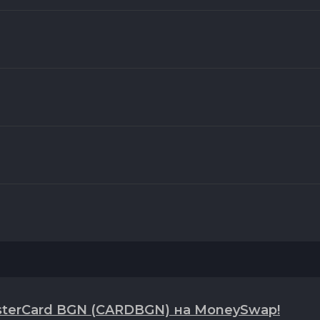
asterCard BGN (CARDBGN) на MoneySwap!