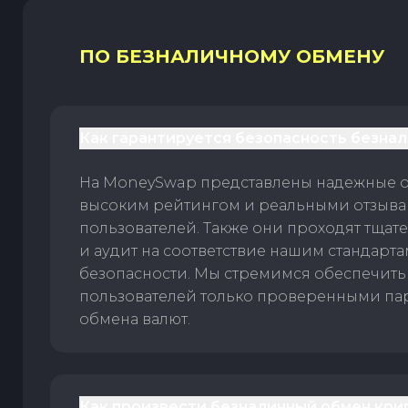
ПО БЕЗНАЛИЧНОМУ ОБМЕНУ
Как гарантируется безопасность безна
На MoneySwap представлены надежные 
высоким рейтингом и реальными отзыв
пользователей. Также они проходят тщат
и аудит на соответствие нашим стандарт
безопасности. Мы стремимся обеспечить
пользователей только проверенными па
обмена валют.
Как произвести безналичный обмен кри