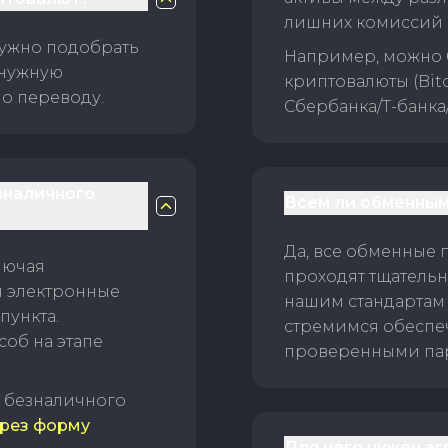
лишних комиссий 
нужно подобрать
Например, можно 
 нужную
криптовалюты (Bitc
о переводу.
Сбербанка/Т-банка
зналичного
Всем ли обменным
Да, все обменные 
лючая
проходят тщательн
и электронные
нашим стандартам
пункта.
стремимся обеспе
об на этапе
проверенными пар
б безналичного
рез форму
Для чего нужен а