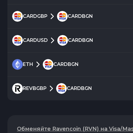
CARDGBP
CARDBGN
CARDUSD
CARDBGN
ETH
CARDBGN
REVBGBP
CARDBGN
Обменяйте Ravencoin (RVN) на Visa/M