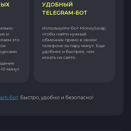
НЫХ
УДОБНЫЙ
TELEGRAM-БОТ
тельно
Используйте бот MoneySwap,
их и
чтобы найти нужный
елаем это
обменник прямо в своем
сок
телефоне за пару минут. Еще
курсами.
удобнее и быстрее, чем
искать на сайте.
ждение
–10 минут.
ram-бот
. Быстро, удобно и безопасно!