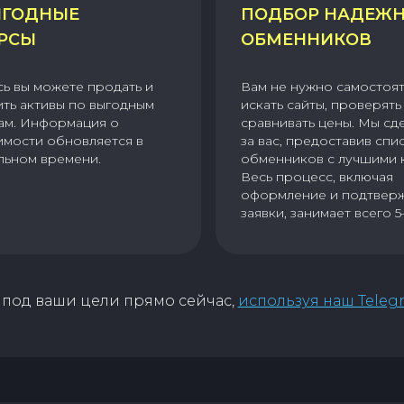
ГОДНЫЕ
ПОДБОР НАДЕЖ
РСЫ
ОБМЕННИКОВ
сь вы можете продать и
Вам не нужно самостоя
ить активы по выгодным
искать сайты, проверять 
ам. Информация о
сравнивать цены. Мы сд
имости обновляется в
за вас, предоставив спи
льном времени.
обменников с лучшими 
Весь процесс, включая
оформление и подтвер
заявки, занимает всего 5
под ваши цели прямо сейчас,
используя наш Teleg