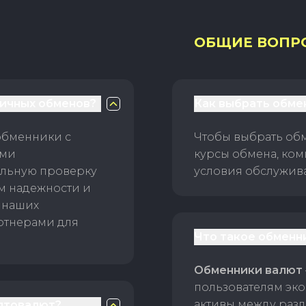
ОБЩИЕ ВОПР
личных обменов?
Как выбрать обме
обменники с
Чтобы выбрать об
ами
курсы обмена, ком
ельную проверку
условия обслужив
ам надежности и
 наших
ртнерами для
Что такое обменн
Обменники валют
пользователям эко
активы между раз
птовалют?