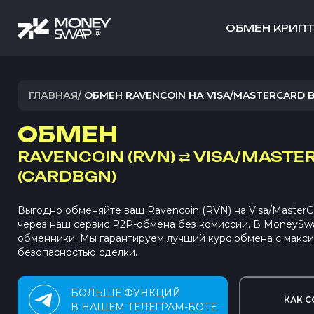
ОБМЕН КРИП
ГЛАВНАЯ
/
ОБМЕН RAVENCOIN НА VISA/MASTERCARD 
ОБМЕН
RAVENCOIN (RVN)
⇄
VISA/MASTE
(CARDBGN)
Выгодно обменяйте ваш Ravencoin (RVN) на Visa/Maste
через наш сервис P2P-обмена без комиссии. В MoneySw
обменники. Мы гарантируем лучший курс обмена с макс
безопасностью сделки.
БОЛЬШЕ ФУНКЦИЙ
КАК С
В НАШЕМ ТЕЛЕГРАМ-БОТЕ