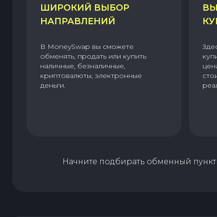
ШИРОКИЙ ВЫБОР
ВЫ
НАПРАВЛЕНИЙ
КУ
В MoneySwap вы сможете
Зде
обменять, продать или купить
куп
наличные, безналичные,
цен
криптовалюты, электронные
сто
деньги.
реа
Начните подбирать обменный пункт 