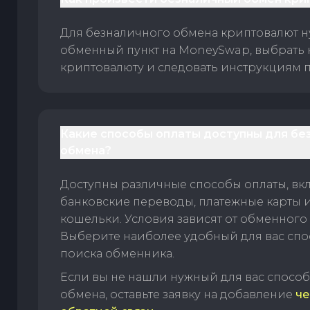
Для безналичного обмена криптовалют 
обменный пункт на MoneySwap, выбрать
криптовалюту и следовать инструкциям п
Какие способы оплаты доступны для бе
обмена?
Доступны различные способы оплаты, вк
банковские переводы, платежные карты 
кошельки. Условия зависят от обменного 
Выберите наиболее удобный для вас спос
поиска обменника.
Если вы не нашли нужный для вас спосо
обмена, оставьте заявку на добавление
че