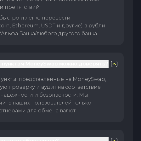
и препятствий.
быстро и легко перевести
oin, Ethereum, USDT и другие) в рубли
/Альфа Банка/любого другого банка.
 пунктам MoneySwap можно доверять?
пункты, представленные на MoneySwap,
ую проверку и аудит на соответствие
 надежности и безопасности. Мы
чить наших пользователей только
тнерами для обмена валют.
грегатор обменников?