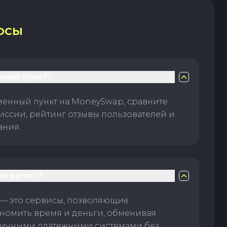
ОСЫ
нный пункт?
менный пункт на MoneySwap, сравните
иссии, рейтинг отзывы пользователей и
ания.
ик валют?
— это сервисы, позволяющие
номить время и деньги, обменивая
личными платежными системами без