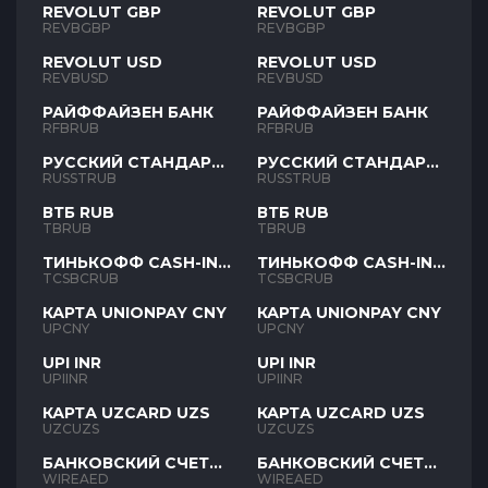
REVOLUT GBP
REVOLUT GBP
REVBGBP
REVBGBP
REVOLUT USD
REVOLUT USD
REVBUSD
REVBUSD
РАЙФФАЙЗЕН БАНК
РАЙФФАЙЗЕН БАНК
RFBRUB
RFBRUB
РУССКИЙ СТАНДАРТ
РУССКИЙ СТАНДАРТ
RUB
RUB
RUSSTRUB
RUSSTRUB
ВТБ RUB
ВТБ RUB
TBRUB
TBRUB
ТИНЬКОФФ CASH-IN
ТИНЬКОФФ CASH-IN
RUB
RUB
TCSBCRUB
TCSBCRUB
КАРТА UNIONPAY CNY
КАРТА UNIONPAY CNY
UPCNY
UPCNY
UPI INR
UPI INR
UPIINR
UPIINR
КАРТА UZCARD UZS
КАРТА UZCARD UZS
UZCUZS
UZCUZS
БАНКОВСКИЙ СЧЕТ
БАНКОВСКИЙ СЧЕТ
AED
AED
WIREAED
WIREAED