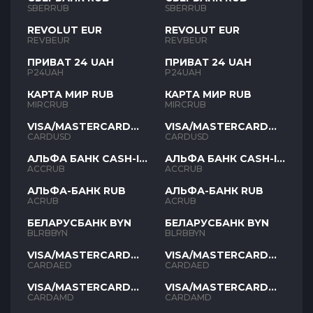
SBERRUB
SBERRUB
REVOLUT EUR
REVOLUT EUR
REVBEUR
REVBEUR
ПРИВАТ 24 UAH
ПРИВАТ 24 UAH
P24UAH
P24UAH
КАРТА МИР RUB
КАРТА МИР RUB
MIRCRUB
MIRCRUB
VISA/MASTERCARD
VISA/MASTERCARD
USD
USD
CARDUSD
CARDUSD
АЛЬФА БАНК CASH-IN
АЛЬФА БАНК CASH-IN
RUB
RUB
ACCRUB
ACCRUB
АЛЬФА-БАНК RUB
АЛЬФА-БАНК RUB
ACRUB
ACRUB
БЕЛАРУСБАНК BYN
БЕЛАРУСБАНК BYN
BLRBBYN
BLRBBYN
VISA/MASTERCARD
VISA/MASTERCARD
AED
AED
CARDAED
CARDAED
VISA/MASTERCARD
VISA/MASTERCARD
AMD
AMD
CARDAMD
CARDAMD