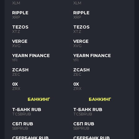
XLM
XLM
RIPPLE
RIPPLE
XRP
XRP
TEZOS
TEZOS
XTZ
XTZ
VERGE
VERGE
XVG
XVG
YEARN FINANCE
YEARN FINANCE
YFI
YFI
ZCASH
ZCASH
ZEC
ZEC
0X
0X
ZRX
ZRX
БАНКИНГ
БАНКИНГ
Т-БАНК RUB
Т-БАНК RUB
TCSBRUB
TCSBRUB
СБП RUB
СБП RUB
SBPRUB
SBPRUB
СБЕРБАНК RUB
СБЕРБАНК RUB