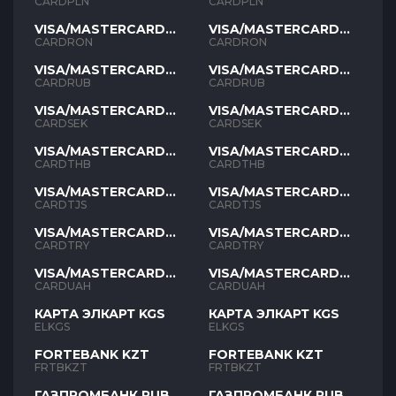
PLN
PLN
CARDPLN
CARDPLN
VISA/MASTERCARD
VISA/MASTERCARD
RON
RON
CARDRON
CARDRON
VISA/MASTERCARD
VISA/MASTERCARD
RUB
RUB
CARDRUB
CARDRUB
VISA/MASTERCARD
VISA/MASTERCARD
SEK
SEK
CARDSEK
CARDSEK
VISA/MASTERCARD
VISA/MASTERCARD
THB
THB
CARDTHB
CARDTHB
VISA/MASTERCARD
VISA/MASTERCARD
TJS
TJS
CARDTJS
CARDTJS
VISA/MASTERCARD
VISA/MASTERCARD
TYR
TYR
CARDTRY
CARDTRY
VISA/MASTERCARD
VISA/MASTERCARD
UAH
UAH
CARDUAH
CARDUAH
КАРТА ЭЛКАРТ KGS
КАРТА ЭЛКАРТ KGS
ELKGS
ELKGS
FORTEBANK KZT
FORTEBANK KZT
FRTBKZT
FRTBKZT
ГАЗПРОМБАНК RUB
ГАЗПРОМБАНК RUB