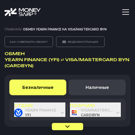
ГЛАВНАЯ
/
ОБМЕН YEARN FINANCE НА VISA/MASTERCARD BYN
КАК СОВЕРШИТЬ ОБМЕН?
ВИДЕОИНСТРУКЦИЯ
ОБМЕН
YEARN FINANCE (YFI)
⇄
VISA/MASTERCARD BYN
(CARDBYN)
Безналичные
Наличные
ОТДАЮ
ПОЛУЧАЮ
YEARN FINANCE
VISA/MASTERCARD BYN
YFI
CARDBYN