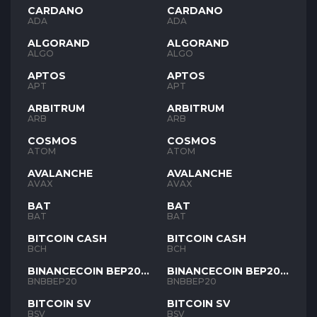
CARDANO
CARDANO
ADA
ADA
ALGORAND
ALGORAND
ALGO
ALGO
APTOS
APTOS
APT
APT
ARBITRUM
ARBITRUM
ARB
ARB
COSMOS
COSMOS
ATOM
ATOM
AVALANCHE
AVALANCHE
AVAX
AVAX
BAT
BAT
BAT
BAT
BITCOIN CASH
BITCOIN CASH
BCH
BCH
BINANCECOIN BEP20
BINANCECOIN BEP20
BNB
BNB
BNBBEP20
BNBBEP20
BITCOIN SV
BITCOIN SV
BSV
BSV