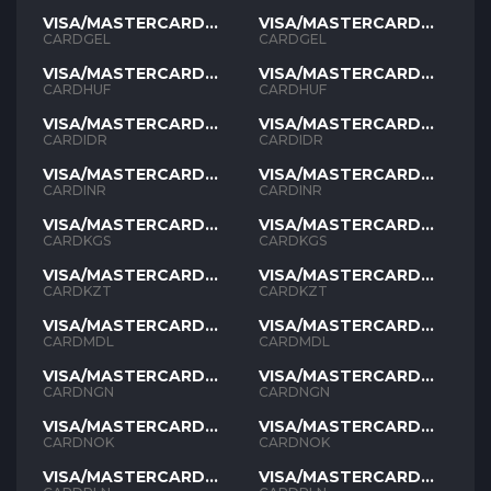
VISA/MASTERCARD
VISA/MASTERCARD
GEL
GEL
CARDGEL
CARDGEL
VISA/MASTERCARD
VISA/MASTERCARD
HUF
HUF
CARDHUF
CARDHUF
VISA/MASTERCARD
VISA/MASTERCARD
IDR
IDR
CARDIDR
CARDIDR
VISA/MASTERCARD
VISA/MASTERCARD
INR
INR
CARDINR
CARDINR
VISA/MASTERCARD
VISA/MASTERCARD
KGS
KGS
CARDKGS
CARDKGS
VISA/MASTERCARD
VISA/MASTERCARD
KZT
KZT
CARDKZT
CARDKZT
VISA/MASTERCARD
VISA/MASTERCARD
MDL
MDL
CARDMDL
CARDMDL
VISA/MASTERCARD
VISA/MASTERCARD
NGN
NGN
CARDNGN
CARDNGN
VISA/MASTERCARD
VISA/MASTERCARD
NOK
NOK
CARDNOK
CARDNOK
VISA/MASTERCARD
VISA/MASTERCARD