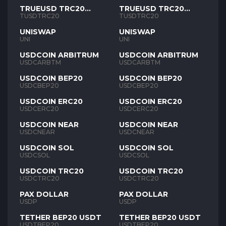
TRUEUSD TRC20
TRUEUSD TRC20
TUSD
TUSD
TUSDTRC20
TUSDTRC20
UNISWAP
UNISWAP
UNI
UNI
USDCOIN ARBITRUM
USDCOIN ARBITRUM
USDCARBTM
USDCARBTM
USDCOIN BEP20
USDCOIN BEP20
USDCBEP20
USDCBEP20
USDCOIN ERC20
USDCOIN ERC20
USDCERC20
USDCERC20
USDCOIN NEAR
USDCOIN NEAR
USDCNEAR
USDCNEAR
USDCOIN SOL
USDCOIN SOL
USDCSOL
USDCSOL
USDCOIN TRC20
USDCOIN TRC20
USDCTRC20
USDCTRC20
PAX DOLLAR
PAX DOLLAR
USDP
USDP
TETHER BEP20 USDT
TETHER BEP20 USDT
USDTBEP20
USDTBEP20