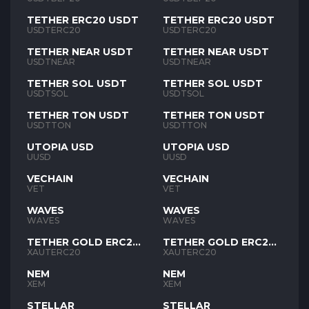
TETHER ERC20 USDT
TETHER ERC20 USDT
USDTERC20
USDTERC20
TETHER NEAR USDT
TETHER NEAR USDT
USDTNEAR
USDTNEAR
TETHER SOL USDT
TETHER SOL USDT
USDTSOL
USDTSOL
TETHER TON USDT
TETHER TON USDT
USDTTON
USDTTON
UTOPIA USD
UTOPIA USD
UUSD
UUSD
VECHAIN
VECHAIN
VET
VET
WAVES
WAVES
WAVES
WAVES
TETHER GOLD ERC20
TETHER GOLD ERC20
XAUT
XAUT
XAUTERC20
XAUTERC20
NEM
NEM
XEM
XEM
STELLAR
STELLAR