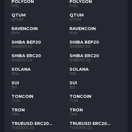
POLYGON
POLYGON
POL
POL
QTUM
QTUM
QTUM
QTUM
RAVENCOIN
RAVENCOIN
RVN
RVN
SHIBA BEP20
SHIBA BEP20
SHIBBEP20
SHIBBEP20
SHIBA ERC20
SHIBA ERC20
SHIBERC20
SHIBERC20
SOLANA
SOLANA
SOL
SOL
SUI
SUI
SUI
SUI
TONCOIN
TONCOIN
TON
TON
TRON
TRON
TRX
TRX
TRUEUSD ERC20
TRUEUSD ERC20
TUSD
TUSD
TUSDERC20
TUSDERC20