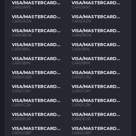
VISA/MASTERCARD
VISA/MASTERCARD
ARS
ARS
CARDARS
CARDARS
VISA/MASTERCARD
VISA/MASTERCARD
AZN
AZN
CARDAZN
CARDAZN
VISA/MASTERCARD
VISA/MASTERCARD
BGN
BGN
CARDBGN
CARDBGN
VISA/MASTERCARD
VISA/MASTERCARD
BRL
BRL
CARDBRL
CARDBRL
VISA/MASTERCARD
VISA/MASTERCARD
BYN
BYN
CARDBYN
CARDBYN
VISA/MASTERCARD
VISA/MASTERCARD
CAD
CAD
CARDCAD
CARDCAD
VISA/MASTERCARD
VISA/MASTERCARD
CNY
CNY
CARDCNY
CARDCNY
VISA/MASTERCARD
VISA/MASTERCARD
CZK
CZK
CARDCZK
CARDCZK
VISA/MASTERCARD
VISA/MASTERCARD
EUR
EUR
CARDEUR
CARDEUR
VISA/MASTERCARD
VISA/MASTERCARD
GBP
GBP
CARDGBP
CARDGBP