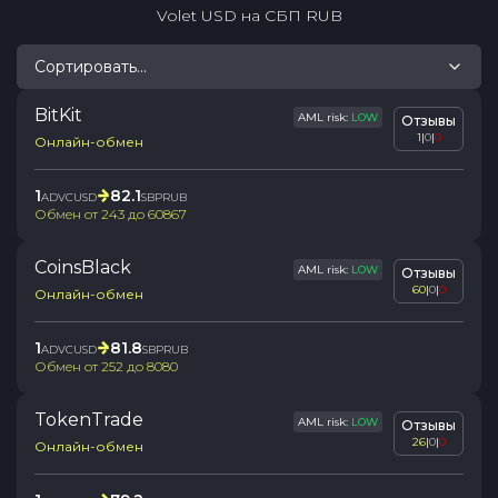
Volet USD
на
СБП RUB
Сортировать...
BitKit
AML risk:
LOW
Отзывы
1
|
0
|
0
Онлайн-обмен
1
82.1
ADVCUSD
SBPRUB
Обмен от
243
до
60867
CoinsBlack
AML risk:
LOW
Отзывы
60
|
0
|
0
Онлайн-обмен
1
81.8
ADVCUSD
SBPRUB
Обмен от
252
до
8080
TokenTrade
AML risk:
LOW
Отзывы
26
|
0
|
0
Онлайн-обмен