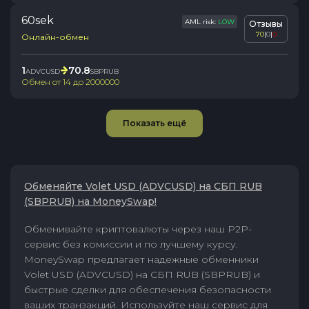
60sek
AML risk:
LOW
Отзывы
70
|
0
|
0
Онлайн-обмен
1
70.8
ADVCUSD
SBPRUB
Обмен от
14
до
2000000
Показать ещё
Обменяйте Volet USD (ADVCUSD) на СБП RUB
(SBPRUB) на MoneySwap!
Обменивайте криптовалюты через наш P2P-
сервис без комиссии и по лучшему курсу.
MoneySwap предлагает надежные обменники
Volet USD (ADVCUSD) на СБП RUB (SBPRUB) и
быстрые сделки для обеспечения безопасности
ваших транзакций. Используйте наш сервис для