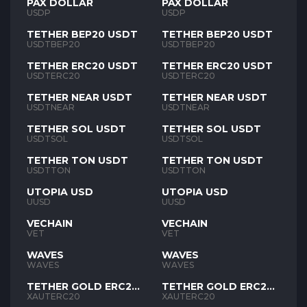
PAX DOLLAR
PAX DOLLAR
USDP
USDP
TETHER BEP20 USDT
TETHER BEP20 USDT
USDTBEP20
USDTBEP20
TETHER ERC20 USDT
TETHER ERC20 USDT
USDTERC20
USDTERC20
TETHER NEAR USDT
TETHER NEAR USDT
USDTNEAR
USDTNEAR
TETHER SOL USDT
TETHER SOL USDT
USDTSOL
USDTSOL
TETHER TON USDT
TETHER TON USDT
USDTTON
USDTTON
UTOPIA USD
UTOPIA USD
UUSD
UUSD
VECHAIN
VECHAIN
VET
VET
WAVES
WAVES
WAVES
WAVES
TETHER GOLD ERC20
TETHER GOLD ERC20
XAUT
XAUT
XAUTERC20
XAUTERC20