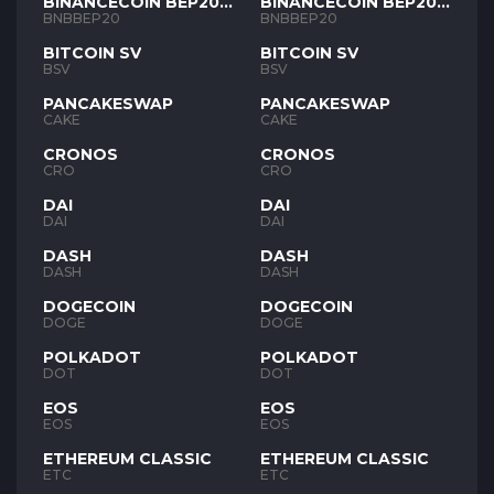
BINANCECOIN BEP20
BINANCECOIN BEP20
BNB
BNB
BNBBEP20
BNBBEP20
BITCOIN SV
BITCOIN SV
BSV
BSV
PANCAKESWAP
PANCAKESWAP
CAKE
CAKE
CRONOS
CRONOS
CRO
CRO
DAI
DAI
DAI
DAI
DASH
DASH
DASH
DASH
DOGECOIN
DOGECOIN
DOGE
DOGE
POLKADOT
POLKADOT
DOT
DOT
EOS
EOS
EOS
EOS
ETHEREUM CLASSIC
ETHEREUM CLASSIC
ETC
ETC