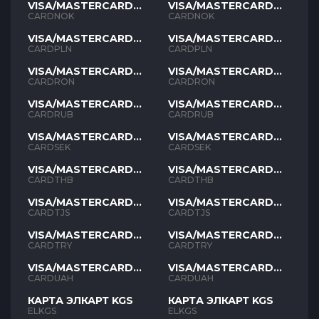
VISA/MASTERCARD
VISA/MASTERCARD
NOK
NOK
CARDNOK
CARDNOK
VISA/MASTERCARD
VISA/MASTERCARD
PLN
PLN
CARDPLN
CARDPLN
VISA/MASTERCARD
VISA/MASTERCARD
RON
RON
CARDRON
CARDRON
VISA/MASTERCARD
VISA/MASTERCARD
RUB
RUB
CARDRUB
CARDRUB
VISA/MASTERCARD
VISA/MASTERCARD
SEK
SEK
CARDSEK
CARDSEK
VISA/MASTERCARD
VISA/MASTERCARD
THB
THB
CARDTHB
CARDTHB
VISA/MASTERCARD
VISA/MASTERCARD
TJS
TJS
CARDTJS
CARDTJS
VISA/MASTERCARD
VISA/MASTERCARD
TYR
TYR
CARDTRY
CARDTRY
VISA/MASTERCARD
VISA/MASTERCARD
UAH
UAH
CARDUAH
CARDUAH
КАРТА ЭЛКАРТ KGS
КАРТА ЭЛКАРТ KGS
ELKGS
ELKGS