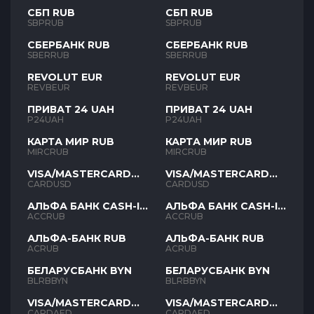
СБП RUB
СБП RUB
SBPRUB
SBPRUB
СБЕРБАНК RUB
СБЕРБАНК RUB
SBERRUB
SBERRUB
REVOLUT EUR
REVOLUT EUR
REVBEUR
REVBEUR
ПРИВАТ 24 UAH
ПРИВАТ 24 UAH
P24UAH
P24UAH
КАРТА МИР RUB
КАРТА МИР RUB
MIRCRUB
MIRCRUB
VISA/MASTERCARD
VISA/MASTERCARD
USD
USD
CARDUSD
CARDUSD
АЛЬФА БАНК CASH-IN
АЛЬФА БАНК CASH-IN
RUB
RUB
ACCRUB
ACCRUB
АЛЬФА-БАНК RUB
АЛЬФА-БАНК RUB
ACRUB
ACRUB
БЕЛАРУСБАНК BYN
БЕЛАРУСБАНК BYN
BLRBBYN
BLRBBYN
VISA/MASTERCARD
VISA/MASTERCARD
AED
AED
CARDAED
CARDAED