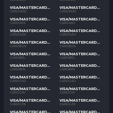
VISA/MASTERCARD
VISA/MASTERCARD
AMD
AMD
CARDAMD
CARDAMD
VISA/MASTERCARD
VISA/MASTERCARD
ARS
ARS
CARDARS
CARDARS
VISA/MASTERCARD
VISA/MASTERCARD
AZN
AZN
CARDAZN
CARDAZN
VISA/MASTERCARD
VISA/MASTERCARD
BGN
BGN
CARDBGN
CARDBGN
VISA/MASTERCARD
VISA/MASTERCARD
BRL
BRL
CARDBRL
CARDBRL
VISA/MASTERCARD
VISA/MASTERCARD
BYN
BYN
CARDBYN
CARDBYN
VISA/MASTERCARD
VISA/MASTERCARD
CAD
CAD
CARDCAD
CARDCAD
VISA/MASTERCARD
VISA/MASTERCARD
CNY
CNY
CARDCNY
CARDCNY
VISA/MASTERCARD
VISA/MASTERCARD
CZK
CZK
CARDCZK
CARDCZK
VISA/MASTERCARD
VISA/MASTERCARD