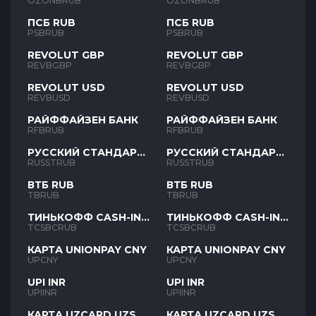
OZONBRUB
OZONBRUB
ПСБ RUB
ПСБ RUB
PSBRUB
PSBRUB
REVOLUT GBP
REVOLUT GBP
REVBGBP
REVBGBP
REVOLUT USD
REVOLUT USD
REVBUSD
REVBUSD
РАЙФФАЙЗЕН БАНК
РАЙФФАЙЗЕН БАНК
RFBRUB
RFBRUB
РУССКИЙ СТАНДАРТ
РУССКИЙ СТАНДАРТ
RUB
RUB
RUSSTRUB
RUSSTRUB
ВТБ RUB
ВТБ RUB
TBRUB
TBRUB
ТИНЬКОФФ CASH-IN
ТИНЬКОФФ CASH-IN
RUB
RUB
TCSBCRUB
TCSBCRUB
КАРТА UNIONPAY CNY
КАРТА UNIONPAY CNY
UPCNY
UPCNY
UPI INR
UPI INR
UPIINR
UPIINR
КАРТА UZCARD UZS
КАРТА UZCARD UZS