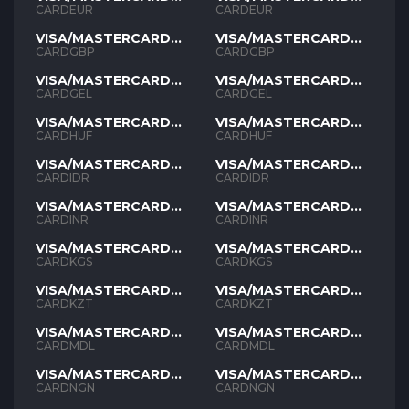
EUR
EUR
CARDEUR
CARDEUR
VISA/MASTERCARD
VISA/MASTERCARD
GBP
GBP
CARDGBP
CARDGBP
VISA/MASTERCARD
VISA/MASTERCARD
GEL
GEL
CARDGEL
CARDGEL
VISA/MASTERCARD
VISA/MASTERCARD
HUF
HUF
CARDHUF
CARDHUF
VISA/MASTERCARD
VISA/MASTERCARD
IDR
IDR
CARDIDR
CARDIDR
VISA/MASTERCARD
VISA/MASTERCARD
INR
INR
CARDINR
CARDINR
VISA/MASTERCARD
VISA/MASTERCARD
KGS
KGS
CARDKGS
CARDKGS
VISA/MASTERCARD
VISA/MASTERCARD
KZT
KZT
CARDKZT
CARDKZT
VISA/MASTERCARD
VISA/MASTERCARD
MDL
MDL
CARDMDL
CARDMDL
VISA/MASTERCARD
VISA/MASTERCARD
NGN
NGN
CARDNGN
CARDNGN