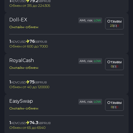
1
79.2
ADVCUSD
SBPRUB
Обмен от
315
до
224305
Doll-EX
AML risk:
LOW
Отзывы
23
|
0
|
0
Онлайн-обмен
1
76
ADVCUSD
SBPRUB
Обмен от
600
до
7000
RoyalCash
AML risk:
LOW
Отзывы
0
|
0
|
0
Онлайн-обмен
1
75
ADVCUSD
SBPRUB
Обмен от
40
до
120000
EasySwap
AML risk:
LOW
Отзывы
0
|
0
|
0
Онлайн-обмен
1
74.3
ADVCUSD
SBPRUB
Обмен от
65
до
6540