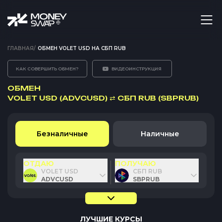
ГЛАВНАЯ
/
ОБМЕН VOLET USD НА СБП RUB
КАК СОВЕРШИТЬ ОБМЕН?
ВИДЕОИНСТРУКЦИЯ
ОБМЕН
VOLET USD (ADVCUSD)
⇄
СБП RUB (SBPRUB)
Безналичные
Наличные
ОТДАЮ
ПОЛУЧАЮ
VOLET USD
СБП RUB
ADVCUSD
SBPRUB
ЛУЧШИЕ КУРСЫ