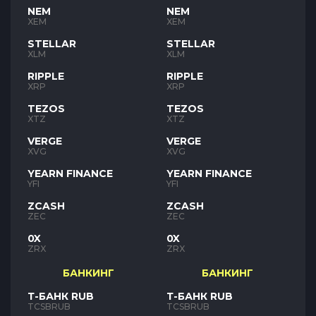
NEM
NEM
XEM
XEM
STELLAR
STELLAR
XLM
XLM
RIPPLE
RIPPLE
XRP
XRP
TEZOS
TEZOS
XTZ
XTZ
VERGE
VERGE
XVG
XVG
YEARN FINANCE
YEARN FINANCE
YFI
YFI
ZCASH
ZCASH
ZEC
ZEC
0X
0X
ZRX
ZRX
БАНКИНГ
БАНКИНГ
Т-БАНК RUB
Т-БАНК RUB
TCSBRUB
TCSBRUB