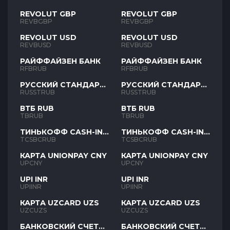
REVOLUT GBP
REVOLUT GBP
REVBGBP
REVBGBP
REVOLUT USD
REVOLUT USD
REVBUSD
REVBUSD
РАЙФФАЙЗЕН БАНК
РАЙФФАЙЗЕН БАНК
RFBRUB
RFBRUB
РУССКИЙ СТАНДАРТ
РУССКИЙ СТАНДАРТ
RUB
RUB
RUSSTRUB
RUSSTRUB
ВТБ RUB
ВТБ RUB
TBRUB
TBRUB
ТИНЬКОФФ CASH-IN
ТИНЬКОФФ CASH-IN
RUB
RUB
TCSBCRUB
TCSBCRUB
КАРТА UNIONPAY CNY
КАРТА UNIONPAY CNY
UPCNY
UPCNY
UPI INR
UPI INR
UPIINR
UPIINR
КАРТА UZCARD UZS
КАРТА UZCARD UZS
UZCUZS
UZCUZS
БАНКОВСКИЙ СЧЕТ
БАНКОВСКИЙ СЧЕТ