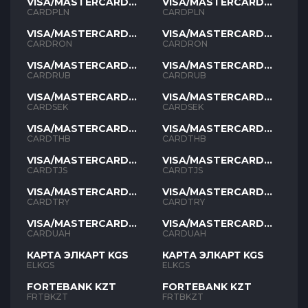
VISA/MASTERCARD
VISA/MASTERCARD
PLN
PLN
CARDPLN
CARDPLN
VISA/MASTERCARD
VISA/MASTERCARD
RON
RON
CARDRON
CARDRON
VISA/MASTERCARD
VISA/MASTERCARD
RUB
RUB
CARDRUB
CARDRUB
VISA/MASTERCARD
VISA/MASTERCARD
SEK
SEK
CARDSEK
CARDSEK
VISA/MASTERCARD
VISA/MASTERCARD
THB
THB
CARDTHB
CARDTHB
VISA/MASTERCARD
VISA/MASTERCARD
TJS
TJS
CARDTJS
CARDTJS
VISA/MASTERCARD
VISA/MASTERCARD
TYR
TYR
CARDTRY
CARDTRY
VISA/MASTERCARD
VISA/MASTERCARD
UAH
UAH
CARDUAH
CARDUAH
КАРТА ЭЛКАРТ KGS
КАРТА ЭЛКАРТ KGS
ELKGS
ELKGS
FORTEBANK KZT
FORTEBANK KZT
FRTBKZT
FRTBKZT