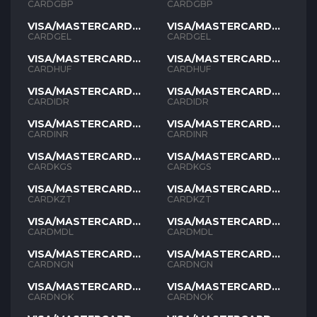
GBP
GBP
CARDGBP
CARDGBP
VISA/MASTERCARD
VISA/MASTERCARD
GEL
GEL
CARDGEL
CARDGEL
VISA/MASTERCARD
VISA/MASTERCARD
HUF
HUF
CARDHUF
CARDHUF
VISA/MASTERCARD
VISA/MASTERCARD
IDR
IDR
CARDIDR
CARDIDR
VISA/MASTERCARD
VISA/MASTERCARD
INR
INR
CARDINR
CARDINR
VISA/MASTERCARD
VISA/MASTERCARD
KGS
KGS
CARDKGS
CARDKGS
VISA/MASTERCARD
VISA/MASTERCARD
KZT
KZT
CARDKZT
CARDKZT
VISA/MASTERCARD
VISA/MASTERCARD
MDL
MDL
CARDMDL
CARDMDL
VISA/MASTERCARD
VISA/MASTERCARD
NGN
NGN
CARDNGN
CARDNGN
VISA/MASTERCARD
VISA/MASTERCARD
NOK
NOK
CARDNOK
CARDNOK