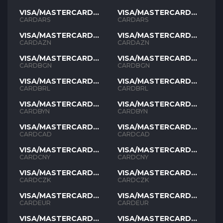
VISA/MASTERCARD
VISA/MASTERCARD
ARS
ARS
CARDARS
CARDARS
VISA/MASTERCARD
VISA/MASTERCARD
AZN
AZN
CARDAZN
CARDAZN
VISA/MASTERCARD
VISA/MASTERCARD
BGN
BGN
CARDBGN
CARDBGN
VISA/MASTERCARD
VISA/MASTERCARD
BRL
BRL
CARDBRL
CARDBRL
VISA/MASTERCARD
VISA/MASTERCARD
BYN
BYN
CARDBYN
CARDBYN
VISA/MASTERCARD
VISA/MASTERCARD
CAD
CAD
CARDCAD
CARDCAD
VISA/MASTERCARD
VISA/MASTERCARD
CNY
CNY
CARDCNY
CARDCNY
VISA/MASTERCARD
VISA/MASTERCARD
CZK
CZK
CARDCZK
CARDCZK
VISA/MASTERCARD
VISA/MASTERCARD
EUR
EUR
CARDEUR
CARDEUR
VISA/MASTERCARD
VISA/MASTERCARD