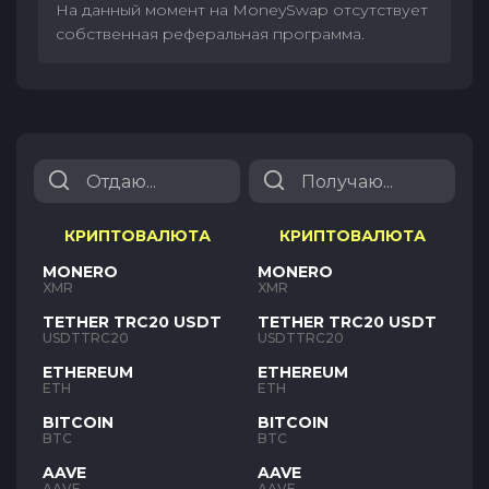
На данный момент на MoneySwap отсутствует
собственная реферальная программа.
КРИПТОВАЛЮТА
КРИПТОВАЛЮТА
MONERO
MONERO
XMR
XMR
TETHER TRC20 USDT
TETHER TRC20 USDT
USDTTRC20
USDTTRC20
ETHEREUM
ETHEREUM
ETH
ETH
BITCOIN
BITCOIN
BTC
BTC
AAVE
AAVE
AAVE
AAVE