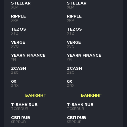
STELLAR
STELLAR
XLM
XLM
RIPPLE
RIPPLE
XRP
XRP
TEZOS
TEZOS
XTZ
XTZ
VERGE
VERGE
XVG
XVG
YEARN FINANCE
YEARN FINANCE
YFI
YFI
ZCASH
ZCASH
ZEC
ZEC
0X
0X
ZRX
ZRX
БАНКИНГ
БАНКИНГ
Т-БАНК RUB
Т-БАНК RUB
TCSBRUB
TCSBRUB
СБП RUB
СБП RUB
SBPRUB
SBPRUB