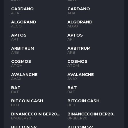
CARDANO
CARDANO
ADA
ADA
ALGORAND
ALGORAND
ALGO
ALGO
APTOS
APTOS
APT
APT
ARBITRUM
ARBITRUM
ARB
ARB
COSMOS
COSMOS
ATOM
ATOM
AVALANCHE
AVALANCHE
AVAX
AVAX
BAT
BAT
BAT
BAT
BITCOIN CASH
BITCOIN CASH
BCH
BCH
BINANCECOIN BEP20
BINANCECOIN BEP20
BNB
BNB
BNBBEP20
BNBBEP20
BITCOIN SV
BITCOIN SV