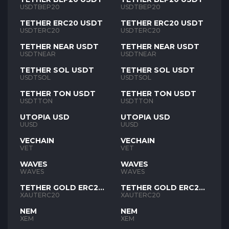
USDTBEP20
USDTBEP20
TETHER ERC20 USDT
TETHER ERC20 USDT
USDTERC20
USDTERC20
TETHER NEAR USDT
TETHER NEAR USDT
USDTNEAR
USDTNEAR
TETHER SOL USDT
TETHER SOL USDT
USDTSOL
USDTSOL
TETHER TON USDT
TETHER TON USDT
USDTTON
USDTTON
UTOPIA USD
UTOPIA USD
UUSD
UUSD
VECHAIN
VECHAIN
VET
VET
WAVES
WAVES
WAVES
WAVES
TETHER GOLD ERC20
TETHER GOLD ERC20
XAUT
XAUT
XAUTERC20
XAUTERC20
NEM
NEM
XEM
XEM