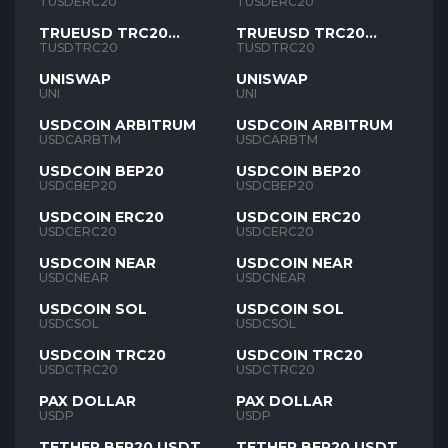
TUSD
TUSD
TUSDERC20
TUSDERC20
TRUEUSD TRC20
TRUEUSD TRC20
TUSD
TUSD
TUSDTRC20
TUSDTRC20
UNISWAP
UNISWAP
UNI
UNI
USDCOIN ARBITRUM
USDCOIN ARBITRUM
USDCARBTM
USDCARBTM
USDCOIN BEP20
USDCOIN BEP20
USDCBEP20
USDCBEP20
USDCOIN ERC20
USDCOIN ERC20
USDCERC20
USDCERC20
USDCOIN NEAR
USDCOIN NEAR
USDCNEAR
USDCNEAR
USDCOIN SOL
USDCOIN SOL
USDCSOL
USDCSOL
USDCOIN TRC20
USDCOIN TRC20
USDCTRC20
USDCTRC20
PAX DOLLAR
PAX DOLLAR
USDP
USDP
TETHER BEP20 USDT
TETHER BEP20 USDT