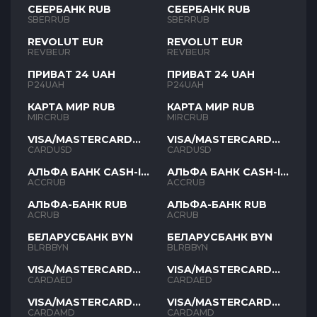
СБЕРБАНК RUB
СБЕРБАНК RUB
SBERRUB
SBERRUB
REVOLUT EUR
REVOLUT EUR
REVBEUR
REVBEUR
ПРИВАТ 24 UAH
ПРИВАТ 24 UAH
P24UAH
P24UAH
КАРТА МИР RUB
КАРТА МИР RUB
MIRCRUB
MIRCRUB
VISA/MASTERCARD
VISA/MASTERCARD
USD
USD
CARDUSD
CARDUSD
АЛЬФА БАНК CASH-IN
АЛЬФА БАНК CASH-IN
RUB
RUB
ACCRUB
ACCRUB
АЛЬФА-БАНК RUB
АЛЬФА-БАНК RUB
ACRUB
ACRUB
БЕЛАРУСБАНК BYN
БЕЛАРУСБАНК BYN
BLRBBYN
BLRBBYN
VISA/MASTERCARD
VISA/MASTERCARD
AED
AED
CARDAED
CARDAED
VISA/MASTERCARD
VISA/MASTERCARD
AMD
AMD
CARDAMD
CARDAMD