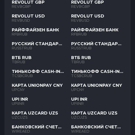
REVOLUT GBP
REVOLUT GBP
REVBGBP
REVBGBP
REVOLUT USD
REVOLUT USD
REVBUSD
REVBUSD
РАЙФФАЙЗЕН БАНК
РАЙФФАЙЗЕН БАНК
RFBRUB
RFBRUB
РУССКИЙ СТАНДАРТ
РУССКИЙ СТАНДАРТ
RUB
RUB
RUSSTRUB
RUSSTRUB
ВТБ RUB
ВТБ RUB
TBRUB
TBRUB
ТИНЬКОФФ CASH-IN
ТИНЬКОФФ CASH-IN
RUB
RUB
TCSBCRUB
TCSBCRUB
КАРТА UNIONPAY CNY
КАРТА UNIONPAY CNY
UPCNY
UPCNY
UPI INR
UPI INR
UPIINR
UPIINR
КАРТА UZCARD UZS
КАРТА UZCARD UZS
UZCUZS
UZCUZS
БАНКОВСКИЙ СЧЕТ
БАНКОВСКИЙ СЧЕТ
AED
AED
WIREAED
WIREAED