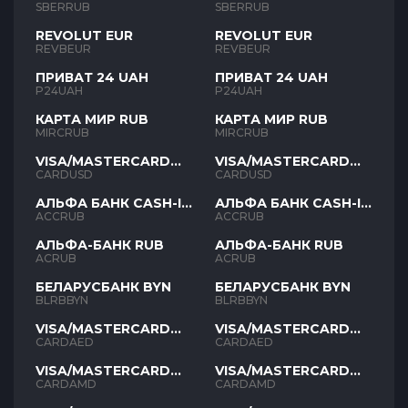
SBERRUB
SBERRUB
REVOLUT EUR
REVOLUT EUR
REVBEUR
REVBEUR
ПРИВАТ 24 UAH
ПРИВАТ 24 UAH
P24UAH
P24UAH
КАРТА МИР RUB
КАРТА МИР RUB
MIRCRUB
MIRCRUB
VISA/MASTERCARD
VISA/MASTERCARD
USD
USD
CARDUSD
CARDUSD
АЛЬФА БАНК CASH-IN
АЛЬФА БАНК CASH-IN
RUB
RUB
ACCRUB
ACCRUB
АЛЬФА-БАНК RUB
АЛЬФА-БАНК RUB
ACRUB
ACRUB
БЕЛАРУСБАНК BYN
БЕЛАРУСБАНК BYN
BLRBBYN
BLRBBYN
VISA/MASTERCARD
VISA/MASTERCARD
AED
AED
CARDAED
CARDAED
VISA/MASTERCARD
VISA/MASTERCARD
AMD
AMD
CARDAMD
CARDAMD