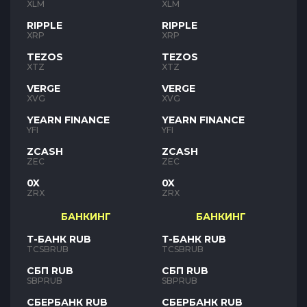
XLM
XLM
RIPPLE
RIPPLE
XRP
XRP
TEZOS
TEZOS
XTZ
XTZ
VERGE
VERGE
XVG
XVG
YEARN FINANCE
YEARN FINANCE
YFI
YFI
ZCASH
ZCASH
ZEC
ZEC
0X
0X
ZRX
ZRX
БАНКИНГ
БАНКИНГ
Т-БАНК RUB
Т-БАНК RUB
TCSBRUB
TCSBRUB
СБП RUB
СБП RUB
SBPRUB
SBPRUB
СБЕРБАНК RUB
СБЕРБАНК RUB