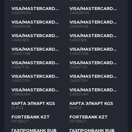
VISA/MASTERCARD
VISA/MASTERCARD
RON
RON
CARDRON
CARDRON
VISA/MASTERCARD
VISA/MASTERCARD
RUB
RUB
CARDRUB
CARDRUB
VISA/MASTERCARD
VISA/MASTERCARD
SEK
SEK
CARDSEK
CARDSEK
VISA/MASTERCARD
VISA/MASTERCARD
THB
THB
CARDTHB
CARDTHB
VISA/MASTERCARD
VISA/MASTERCARD
TJS
TJS
CARDTJS
CARDTJS
VISA/MASTERCARD
VISA/MASTERCARD
TYR
TYR
CARDTRY
CARDTRY
VISA/MASTERCARD
VISA/MASTERCARD
UAH
UAH
CARDUAH
CARDUAH
КАРТА ЭЛКАРТ KGS
КАРТА ЭЛКАРТ KGS
ELKGS
ELKGS
FORTEBANK KZT
FORTEBANK KZT
FRTBKZT
FRTBKZT
ГАЗПРОМБАНК RUB
ГАЗПРОМБАНК RUB