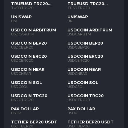
TRUEUSD TRC20
TRUEUSD TRC20
TUSD
TUSD
TUSDTRC20
TUSDTRC20
UNISWAP
UNISWAP
UNI
UNI
USDCOIN ARBITRUM
USDCOIN ARBITRUM
USDCARBTM
USDCARBTM
USDCOIN BEP20
USDCOIN BEP20
USDCBEP20
USDCBEP20
USDCOIN ERC20
USDCOIN ERC20
USDCERC20
USDCERC20
USDCOIN NEAR
USDCOIN NEAR
USDCNEAR
USDCNEAR
USDCOIN SOL
USDCOIN SOL
USDCSOL
USDCSOL
USDCOIN TRC20
USDCOIN TRC20
USDCTRC20
USDCTRC20
PAX DOLLAR
PAX DOLLAR
USDP
USDP
TETHER BEP20 USDT
TETHER BEP20 USDT
USDTBEP20
USDTBEP20