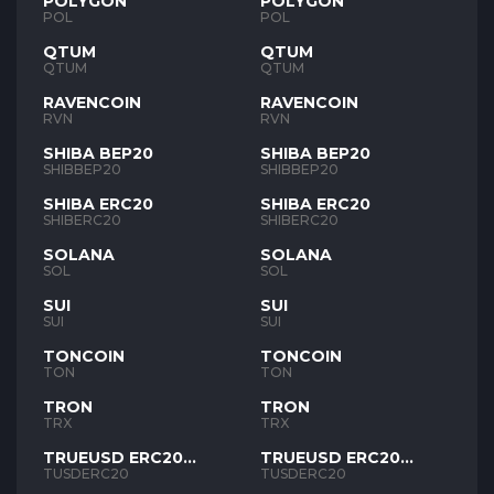
POLYGON
POLYGON
POL
POL
QTUM
QTUM
QTUM
QTUM
RAVENCOIN
RAVENCOIN
RVN
RVN
SHIBA BEP20
SHIBA BEP20
SHIBBEP20
SHIBBEP20
SHIBA ERC20
SHIBA ERC20
SHIBERC20
SHIBERC20
SOLANA
SOLANA
SOL
SOL
SUI
SUI
SUI
SUI
TONCOIN
TONCOIN
TON
TON
TRON
TRON
TRX
TRX
TRUEUSD ERC20
TRUEUSD ERC20
TUSD
TUSD
TUSDERC20
TUSDERC20