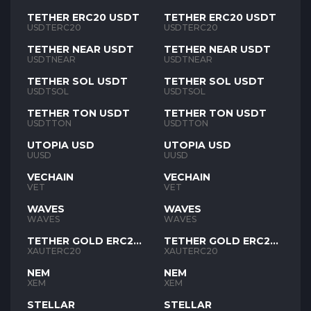
TETHER ERC20 USDT
TETHER ERC20 USDT
USDTERC20
USDTERC20
TETHER NEAR USDT
TETHER NEAR USDT
USDTNEAR
USDTNEAR
TETHER SOL USDT
TETHER SOL USDT
USDTSOL
USDTSOL
TETHER TON USDT
TETHER TON USDT
USDTTON
USDTTON
UTOPIA USD
UTOPIA USD
UUSD
UUSD
VECHAIN
VECHAIN
VET
VET
WAVES
WAVES
WAVES
WAVES
TETHER GOLD ERC20
TETHER GOLD ERC20
XAUT
XAUT
XAUTERC20
XAUTERC20
NEM
NEM
XEM
XEM
STELLAR
STELLAR