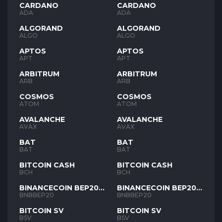
CARDANO
CARDANO
ADA
ADA
ALGORAND
ALGORAND
ALGO
ALGO
APTOS
APTOS
APT
APT
ARBITRUM
ARBITRUM
ARB
ARB
COSMOS
COSMOS
ATOM
ATOM
AVALANCHE
AVALANCHE
AVAX
AVAX
BAT
BAT
BAT
BAT
BITCOIN CASH
BITCOIN CASH
BCH
BCH
BINANCECOIN BEP20
BINANCECOIN BEP20
BNB
BNB
BNBBEP20
BNBBEP20
BITCOIN SV
BITCOIN SV
BSV
BSV