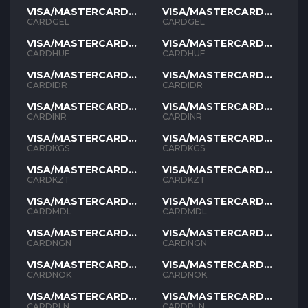
VISA/MASTERCARD
VISA/MASTERCARD
GEL
GEL
CARDGEL
CARDGEL
VISA/MASTERCARD
VISA/MASTERCARD
HUF
HUF
CARDHUF
CARDHUF
VISA/MASTERCARD
VISA/MASTERCARD
IDR
IDR
CARDIDR
CARDIDR
VISA/MASTERCARD
VISA/MASTERCARD
INR
INR
CARDINR
CARDINR
VISA/MASTERCARD
VISA/MASTERCARD
KGS
KGS
CARDKGS
CARDKGS
VISA/MASTERCARD
VISA/MASTERCARD
KZT
KZT
CARDKZT
CARDKZT
VISA/MASTERCARD
VISA/MASTERCARD
MDL
MDL
CARDMDL
CARDMDL
VISA/MASTERCARD
VISA/MASTERCARD
NGN
NGN
CARDNGN
CARDNGN
VISA/MASTERCARD
VISA/MASTERCARD
NOK
NOK
CARDNOK
CARDNOK
VISA/MASTERCARD
VISA/MASTERCARD
PLN
PLN
CARDPLN
CARDPLN