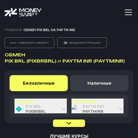
ГЛАВНАЯ
/
ОБМЕН PIX BRL НА PAYTM INR
КАК СОВЕРШИТЬ ОБМЕН?
ВИДЕОИНСТРУКЦИЯ
ОБМЕН
PIX BRL (PIXBRBRL)
⇄
PAYTM INR (PAYTMINR)
Безналичные
Наличные
ОТДАЮ
ПОЛУЧАЮ
PIX BRL
PAYTM INR
PIXBRBRL
PAYTMINR
ЛУЧШИЕ КУРСЫ