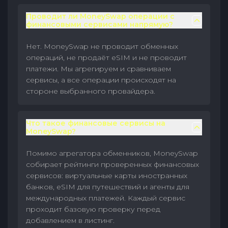
Проводит ли MoneySwap операции с
финансовыми сервисами напрямую?
Нет. MoneySwap не проводит обменных
операций, не продаёт eSIM и не проводит
платежи. Мы агрегируем и сравниваем
сервисы, а все операции происходят на
стороне выбранного провайдера.
Что такое финансовые сервисы на
MoneySwap?
Помимо агрегатора обменников, MoneySwap
собирает рейтинги проверенных финансовых
сервисов: виртуальные карты иностранных
банков, eSIM для путешествий и агенты для
международных платежей. Каждый сервис
проходит базовую проверку перед
добавлением в листинг.