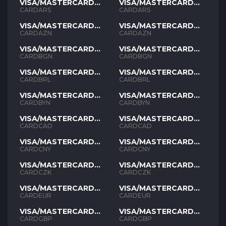
VISA/MASTERCARD
VISA/MASTERCARD
ARS
ARS
CARDARS
CARDARS
VISA/MASTERCARD
VISA/MASTERCARD
AZN
AZN
CARDAZN
CARDAZN
VISA/MASTERCARD
VISA/MASTERCARD
BGN
BGN
CARDBGN
CARDBGN
VISA/MASTERCARD
VISA/MASTERCARD
BRL
BRL
CARDBRL
CARDBRL
VISA/MASTERCARD
VISA/MASTERCARD
BYN
BYN
CARDBYN
CARDBYN
VISA/MASTERCARD
VISA/MASTERCARD
CAD
CAD
CARDCAD
CARDCAD
VISA/MASTERCARD
VISA/MASTERCARD
CNY
CNY
CARDCNY
CARDCNY
VISA/MASTERCARD
VISA/MASTERCARD
CZK
CZK
CARDCZK
CARDCZK
VISA/MASTERCARD
VISA/MASTERCARD
EUR
EUR
CARDEUR
CARDEUR
VISA/MASTERCARD
VISA/MASTERCARD
GBP
GBP
CARDGBP
CARDGBP